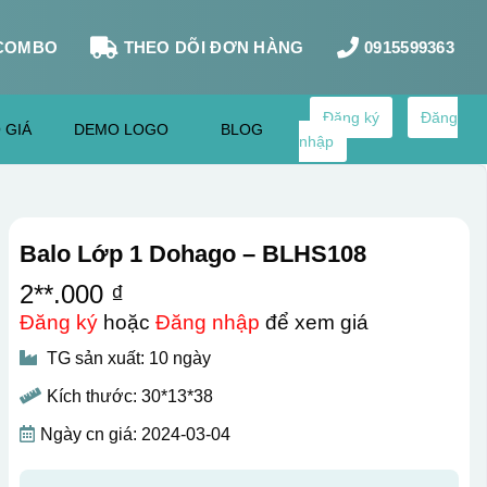
COMBO
THEO DÕI ĐƠN HÀNG
0915599363
Đăng ký
Đăng
 GIÁ
DEMO LOGO
BLOG
nhập
Balo Lớp 1 Dohago – BLHS108
2**.000 ₫
Đăng ký
hoặc
Đăng nhập
để xem giá
TG sản xuất: 10 ngày
Kích thước: 30*13*38
Ngày cn giá: 2024-03-04