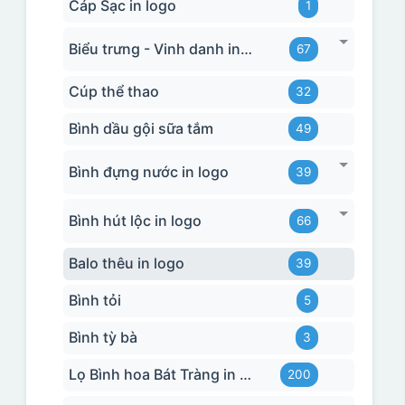
Cáp Sạc in logo
1
Biểu trưng - Vinh danh in logo
67
Cúp thể thao
32
Bình dầu gội sữa tắm
49
Bình đựng nước in logo
39
Bình hút lộc in logo
66
Balo thêu in logo
39
Bình tỏi
5
Bình tỳ bà
3
Lọ Bình hoa Bát Tràng in logo
200