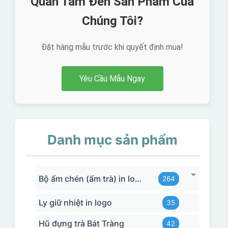
Quan Tâm Đến Sản Phẩm Của
Chúng Tôi?
Đặt hàng mẫu trước khi quyết định mua!
Yêu Cầu Mẫu Ngay
Danh mục sản phẩm
Bộ ấm chén (ấm trà) in logo
264
Ly giữ nhiệt in logo
35
Hũ đựng trà Bát Tràng
42