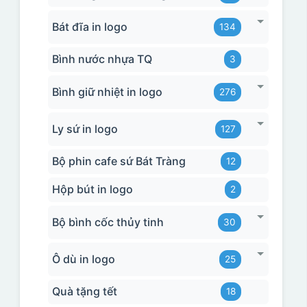
Bát đĩa in logo
134
Bình nước nhựa TQ
3
Bình giữ nhiệt in logo
276
Ly sứ in logo
127
Bộ phin cafe sứ Bát Tràng
12
Hộp bút in logo
2
Bộ bình cốc thủy tinh
30
Ô dù in logo
25
Quà tặng tết
18