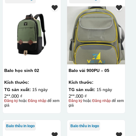
Balo học sinh 02
Balo vải 900PU – 05
Kích thước:
Kích thước:
TG sản xuất:
15 ngày
TG sản xuất:
15 ngày
2**.000 ₫
2**.000 ₫
Đăng ký
hoặc
Đăng nhập
để xem
Đăng ký
hoặc
Đăng nhập
để xem
giá
giá
Balo thêu in logo
Balo thêu in logo