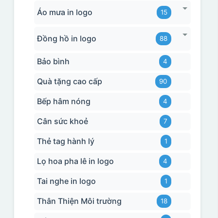
Áo mưa in logo
15
Đồng hồ in logo
88
Bảo bình
4
Quà tặng cao cấp
90
Bếp hâm nóng
4
Cân sức khoẻ
7
Thẻ tag hành lý
1
Lọ hoa pha lê in logo
4
Tai nghe in logo
1
Thân Thiện Môi trường
18