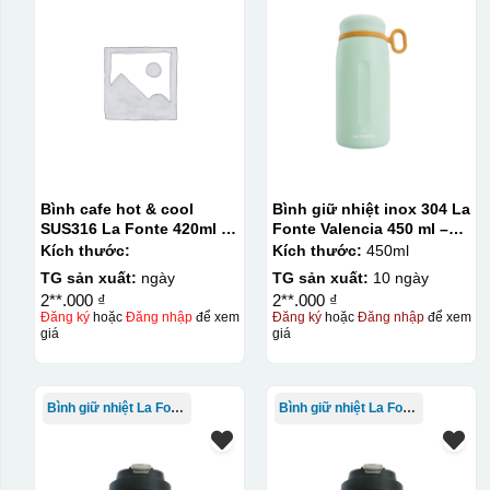
Bình cafe hot & cool
Bình giữ nhiệt inox 304 La
SUS316 La Fonte 420ml –
Fonte Valencia 450 ml –
012775
012355
Kích thước:
Kích thước:
450ml
TG sản xuất:
ngày
TG sản xuất:
10 ngày
2**.000 ₫
2**.000 ₫
Đăng ký
hoặc
Đăng nhập
để xem
Đăng ký
hoặc
Đăng nhập
để xem
giá
giá
Bình giữ nhiệt La Fonte
Bình giữ nhiệt La Fonte