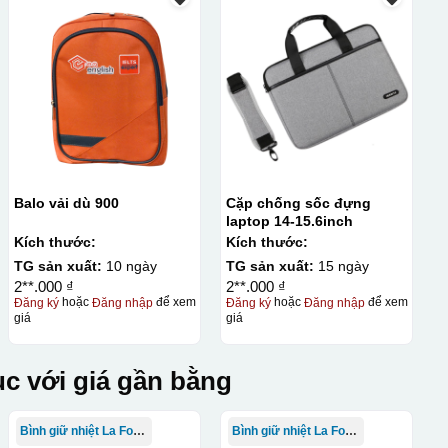
Balo vải dù 900
Cặp chống sốc đựng
laptop 14-15.6inch
Kích thước:
Kích thước:
TG sản xuất:
10 ngày
TG sản xuất:
15 ngày
2**.000 ₫
2**.000 ₫
Đăng ký
hoặc
Đăng nhập
để xem
Đăng ký
hoặc
Đăng nhập
để xem
giá
giá
c với giá gần bằng
Bình giữ nhiệt La Fonte
Bình giữ nhiệt La Fonte