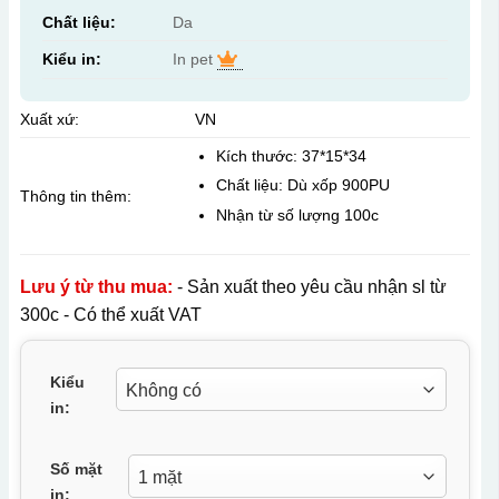
Chất liệu:
Da
Kiểu in:
In pet
Xuất xứ:
VN
Kích thước: 37*15*34
Chất liệu: Dù xốp 900PU
Thông tin thêm:
Nhận từ số lượng 100c
Lưu ý từ thu mua:
- Sản xuất theo yêu cầu nhận sl từ
300c - Có thể xuất VAT
Kiểu
in:
Số mặt
in: