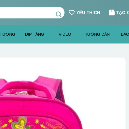
YÊU THÍCH
TẠO 
 TƯỢNG
DỊP TẶNG
VIDEO
HƯỚNG DẪN
BÁO