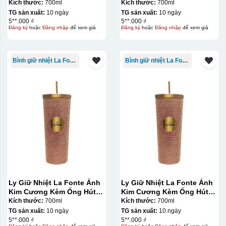
700 ml-014687-GOL
700 ml-014687-GOL
Kích thước:
700ml
Kích thước:
700ml
TG sản xuất:
10 ngày
TG sản xuất:
10 ngày
5**.000 ₫
5**.000 ₫
Đăng ký
hoặc
Đăng nhập
để xem giá
Đăng ký
hoặc
Đăng nhập
để xem giá
Decal được in xong, sẽ có 1 nền vàng phía dưới
Bình giữ nhiệt La Fonte
Bình giữ nhiệt La Fonte
Ly Giữ Nhiệt La Fonte Ánh
Ly Giữ Nhiệt La Fonte Ánh
Kim Cương Kèm Ống Hút-
Kim Cương Kèm Ống Hút-
700 ml-014687-GOL
700 ml-014687-GOL
Kích thước:
700ml
Kích thước:
700ml
TG sản xuất:
10 ngày
TG sản xuất:
10 ngày
5**.000 ₫
5**.000 ₫