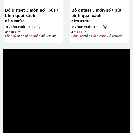
Bộ giftset 3 món sổ+ bút +
Bộ giftset 3 món sổ+ bút +
bình quai xách
bình quai xách
Kích thước:
Kích thước:
TG sản xuất:
10 ngày
TG sản xuất:
10 ngày
4**.000 ₫
4**.000 ₫
Đăng ký
hoặc
Đăng nhập
để xem giá
Đăng ký
hoặc
Đăng nhập
để xem giá
Ưu, nhược điểm của in Decal trượt nước
trên gốm sứ
Ưu điểm
Nhược điểm
Độ bám dính lên bề
mặt vật liệu rất tốt,
không phai theo thời
gian
Không thể tẩy xoá