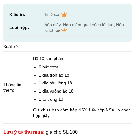
Kiểu in:
In Decal
hộp giấy, Hộp diêm quai xách lót lụa, Hộp
Loại hộp:
xi lót lụa
Xuất xứ:
Bộ 10 sản phẩm:
6 bát cơm
1 đĩa tròn ảo 18
1 đĩa sâu lòng 18
Thông tin
thêm:
1 đĩa vuông ảo 18
1 tô trung 18
Giá chưa bao gồm hộp NSX. Lấy hộp NSX => chọn
hộp giấy
Lưu ý từ thu mua:
giá cho SL 100