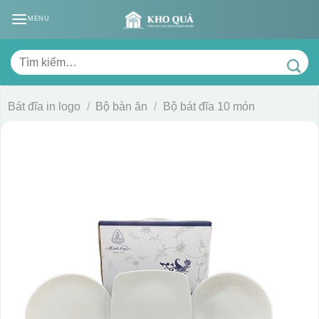
Skip
MENU
to
content
Tìm
kiếm:
Bát đĩa in logo
/
Bộ bàn ăn
/
Bộ bát đĩa 10 món