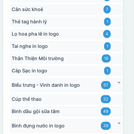
Cân sức khoẻ
7
Thẻ tag hành lý
1
Lọ hoa pha lê in logo
4
Tai nghe in logo
1
Hộp xi ly sứ
Thân Thiện Môi trường
18
Cáp Sạc in logo
1
Biểu trưng - Vinh danh in logo
67
Cúp thể thao
32
Bình dầu gội sữa tắm
49
Bình đựng nước in logo
39