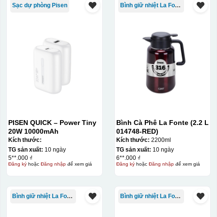
Sạc dự phòng Pisen
Bình giữ nhiệt La Fonte
Thợ đang căn chỉnh dán decal lên bát cơm
PISEN QUICK – Power Tiny
Bình Cà Phê La Fonte (2.2 L
20W 10000mAh
014748-RED)
Kích thước:
Kích thước:
2200ml
TG sản xuất:
10 ngày
TG sản xuất:
10 ngày
5**.000 ₫
6**.000 ₫
Đăng ký
hoặc
Đăng nhập
để xem giá
Đăng ký
hoặc
Đăng nhập
để xem giá
Bình giữ nhiệt La Fonte
Bình giữ nhiệt La Fonte