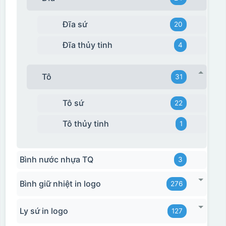
Đĩa sứ
20
Đĩa thủy tinh
4
Tô
31
Tô sứ
22
Tô thủy tinh
1
Bình nước nhựa TQ
3
Bình giữ nhiệt in logo
276
Ly sứ in logo
127