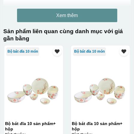
Xem thêm
Sản phẩm liên quan cùng danh mục với giá
gần bằng
Bộ bát đĩa 10 món
Bộ bát đĩa 10 món
Kiểu in:
In Decal
IN Decal lên GỐM SỨ
Bước 1: Tạo khuôn in để tạo ra Decal Bước 2: Dán
Bộ bát đĩa 10 sản phẩm+
Bộ bát đĩa 10 sản phẩm+
hộp
hộp
decal lên gốm sứ Bước 3: Cho vào lò nung ở nhiệt độ