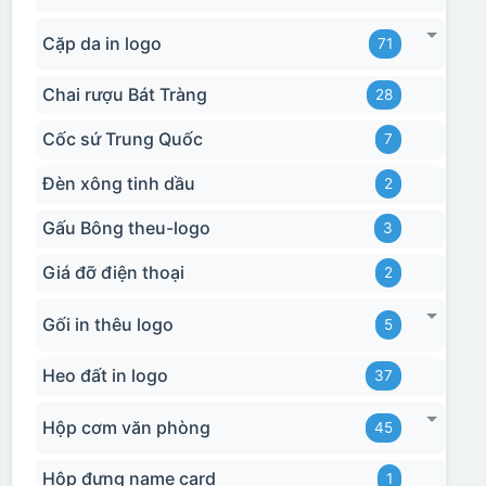
Cặp da in logo
71
Chai rượu Bát Tràng
28
Cốc sứ Trung Quốc
7
Đèn xông tinh dầu
2
Gấu Bông theu-logo
3
Giá đỡ điện thoại
2
Gối in thêu logo
5
Heo đất in logo
37
Hộp cơm văn phòng
45
Hộp đựng name card
1