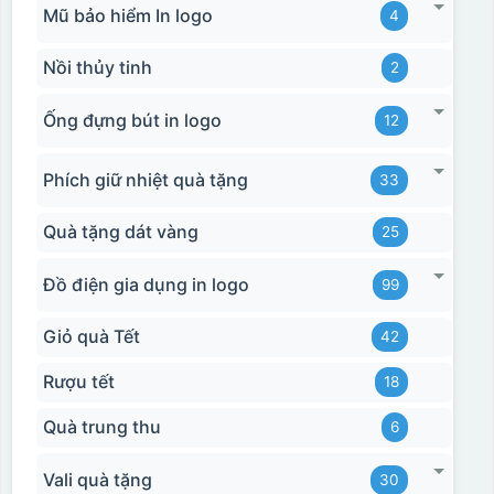
Mũ bảo hiểm In logo
4
Nồi thủy tinh
2
Ống đựng bút in logo
12
Phích giữ nhiệt quà tặng
33
Quà tặng dát vàng
25
Đồ điện gia dụng in logo
99
Giỏ quà Tết
42
Rượu tết
18
Quà trung thu
6
Vali quà tặng
30