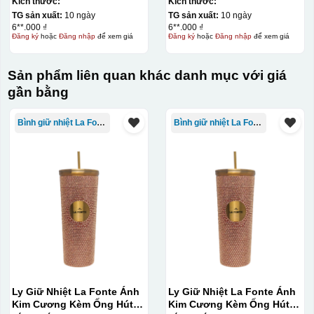
Kích thước:
Kích thước:
700-800 độ C
Bước 1: Tạo ra DECAL
Để tạo ra decal
TG sản xuất:
10 ngày
TG sản xuất:
10 ngày
trước khi dán nó lên gốm sứ, xưởng in sẽ in lên 1 loại
6**.000 ₫
6**.000 ₫
Đăng ký
hoặc
Đăng nhập
để xem giá
Đăng ký
hoặc
Đăng nhập
để xem giá
giấy đặc biệt, và kích thước logo được căn chỉnh theo
sản phẩm, để khi dán không bị nhỏ hoặc to quá
Sản phẩm liên quan khác danh mục với giá
gần bằng
Bình giữ nhiệt La Fonte
Bình giữ nhiệt La Fonte
Ly Giữ Nhiệt La Fonte Ánh
Ly Giữ Nhiệt La Fonte Ánh
Kim Cương Kèm Ống Hút-
Kim Cương Kèm Ống Hút-