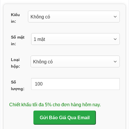
Kiểu
in:
Số mặt
in:
Loại
hộp:
Số
lượng:
Chiết khấu tối đa 5% cho đơn hàng hôm nay.
Gửi Báo Giá Qua Email