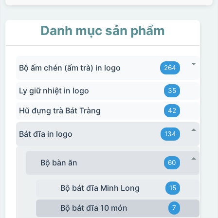
Danh mục sản phẩm
Bộ ấm chén (ấm trà) in logo
264
Ly giữ nhiệt in logo
35
Hũ đựng trà Bát Tràng
42
Bát đĩa in logo
134
Bộ bàn ăn
60
đây là kiểu hộp quay xách lót lụa chỉ khác là thêm quai
thêm tiền
Bộ bát đĩa Minh Long
15
Hộp xi lót lụa
Bộ bát đĩa 10 món
Hộp xi ấm chén
7