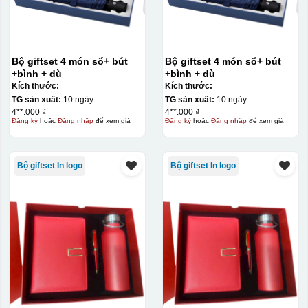
Bộ giftset 4 món sổ+ bút
Bộ giftset 4 món sổ+ bút
+bình + dù
+bình + dù
Kích thước:
Kích thước:
TG sản xuất:
10 ngày
TG sản xuất:
10 ngày
4**.000 ₫
4**.000 ₫
Đăng ký
hoặc
Đăng nhập
để xem giá
Đăng ký
hoặc
Đăng nhập
để xem giá
Bước 3: Xếp sản phẩm sau khi dán vào lò nung và
nung ở nhiệt độ 700-800 độ C
Deacl có 1 nền màu
Bộ giftset In logo
Bộ giftset In logo
vàng, khi in ở nhiệt cao, nền đó sẽ cháy và biến mất để
lại mực in logo dính chết lên gốm sứ [gallery link="file"
size="full" ids="29792,29791,29790"]