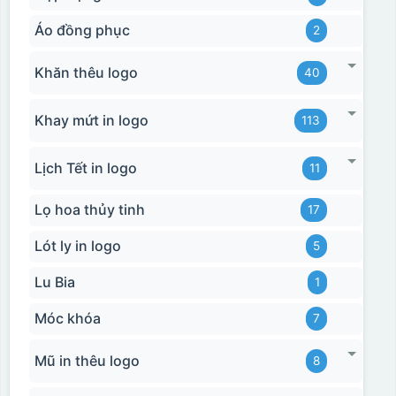
Áo đồng phục
2
Khăn thêu logo
40
Khay mứt in logo
113
Lịch Tết in logo
11
Lọ hoa thủy tinh
17
Lót ly in logo
5
Lu Bia
1
Móc khóa
7
Mũ in thêu logo
8