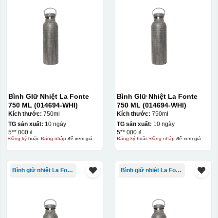
Bình GIữ Nhiệt La Fonte
Bình GIữ Nhiệt La Fonte
750 ML (014694-WHI)
750 ML (014694-WHI)
Kích thước:
750ml
Kích thước:
750ml
Chén sau khi được dán xong (chưa nung)
TG sản xuất:
10 ngày
TG sản xuất:
10 ngày
5**.000 ₫
5**.000 ₫
Đăng ký
hoặc
Đăng nhập
để xem giá
Đăng ký
hoặc
Đăng nhập
để xem giá
Bình giữ nhiệt La Fonte
Bình giữ nhiệt La Fonte