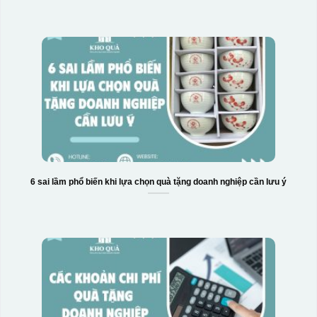
6 sai lầm phổ biến khi lựa chọn quà tặng doanh nghiệp cần lưu ý