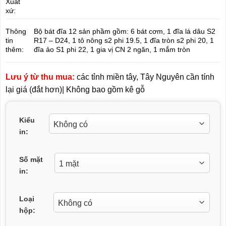
Xuất
xứ:
Bộ bát đĩa 12 sản phầm gồm: 6 bát cơm, 1 đĩa lá dâu S2
Thông
R17 – D24, 1 tô nông s2 phi 19.5, 1 đĩa tròn s2 phi 20, 1
tin
đĩa ảo S1 phi 22, 1 gia vị CN 2 ngăn, 1 mắm tròn
thêm:
Lưu ý từ thu mua:
các tỉnh miền tây, Tây Nguyên cần tính
lại giá (đắt hơn)| Không bao gồm kê gỗ
Kiểu
in:
Số mặt
in:
Loại
hộp: