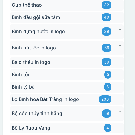
Cúp thể thao
32
Bình dầu gội sữa tắm
49
Bình đựng nước in logo
39
Bình hút lộc in logo
66
Balo thêu in logo
39
Bình tỏi
5
Bình tỳ bà
3
Lọ Bình hoa Bát Tràng in logo
200
Bộ cốc thủy tinh hãng
59
Bộ Ly Rượu Vang
4