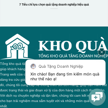
7 Tiêu chí lựa chọn quà tặng doanh nghiệp hiệu quả
Hộp xi 3 hũ mứt
Tổng kho quà tặng của chúng tôi tự hào với sự đa dạng sản phẩm,
Quà Tặng Doanh Nghiệp
giúp khách hàng dễ dàng tìm kiếm quà tặng phù hợp cho mọi dịp.
Xin chào! Bạn đang tìm kiếm món quà 
Trang web của chúng tôi được thiết kế trực quan, cho phép bạn dễ
như thế nào ạ! 
dàng tra cứu giá cả và thông tin chi tiết về từng sản phẩm. Bên cạnh
đó, chúng tôi cung cấp hệ thống theo dõi đơn hàng, giúp bạn nắm bắt
được trạng thái và giai đoạn xử lý của đơn hàng một cách thuận tiện.
Với dịch vụ chuyên nghiệp và tận tâm, chúng tôi cam kết mang đến
cho bạn trải nghiệm mua sắm tuyệt vời và những món quà ý nghĩa
nhất.