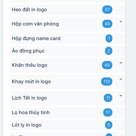
Heo đất in logo
37
Hộp cơm văn phòng
45
Hộp đựng name card
1
Áo đồng phục
2
Khăn thêu logo
40
Khay mứt in logo
113
Lịch Tết in logo
11
Lọ hoa thủy tinh
17
Lót ly in logo
5