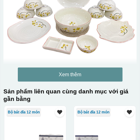
Xem thêm
Kiểu in:
Sản phẩm liên quan cùng danh mục với giá
In logo 1 mặt
gần bằng
Kiểu hộp:
Bộ bát đĩa 12 món
Bộ bát đĩa 12 món
Hộp diêm quai xách lót lụa