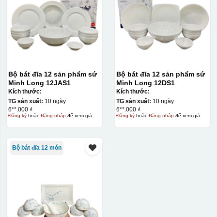
Bộ bát đĩa 12 sản phẩm sứ
Bộ bát đĩa 12 sản phẩm sứ
Minh Long 12JAS1
Minh Long 12DS1
Kích thước:
Kích thước:
TG sản xuất:
10 ngày
TG sản xuất:
10 ngày
6**.000 ₫
6**.000 ₫
Đăng ký
hoặc
Đăng nhập
để xem giá
Đăng ký
hoặc
Đăng nhập
để xem giá
đây là kiểu hộp quay xách lót lụa chỉ khác là thêm quai
thêm tiền
Bộ bát đĩa 12 món
Hộp xi lót lụa
Hộp xi ấm chén