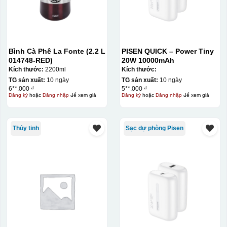
Bình Cà Phê La Fonte (2.2 L
PISEN QUICK – Power Tiny
014748-RED)
20W 10000mAh
Kích thước:
2200ml
Kích thước:
TG sản xuất:
10 ngày
TG sản xuất:
10 ngày
6**.000 ₫
5**.000 ₫
Đăng ký
hoặc
Đăng nhập
để xem giá
Đăng ký
hoặc
Đăng nhập
để xem giá
Thủy tinh
Sạc dự phòng Pisen