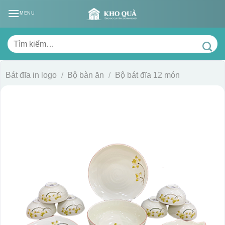
Skip
MENU
to
content
Tìm
kiếm:
Bát đĩa in logo
/
Bộ bàn ăn
/
Bộ bát đĩa 12 món