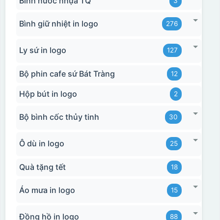
Bình nước nhựa TQ
3
Bình giữ nhiệt in logo
276
Ly sứ in logo
127
Bộ phin cafe sứ Bát Tràng
12
Hộp xi 2 cốc
Hộp bút in logo
2
Bộ bình cốc thủy tinh
30
Ô dù in logo
25
Quà tặng tết
18
Áo mưa in logo
15
Đồng hồ in logo
88