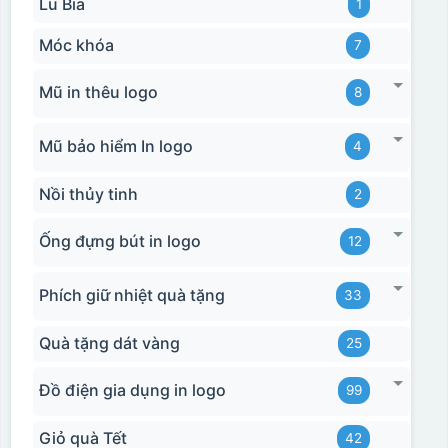
Lu Bia
1
Hộp xi bình giữ nhiệt
Móc khóa
7
Mũ in thêu logo
8
Mũ bảo hiểm In logo
4
Nồi thủy tinh
2
Ống đựng bút in logo
12
Phích giữ nhiệt quà tặng
33
Quà tặng dát vàng
25
Đồ điện gia dụng in logo
99
Giỏ quà Tết
42