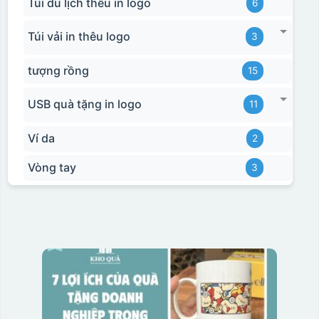
Túi du lịch thêu in logo
6
Túi vải in thêu logo
3
tượng rồng
15
USB quà tặng in logo
11
Ví da
2
Vòng tay
3