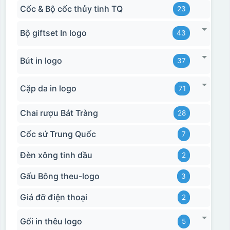
Cốc & Bộ cốc thủy tinh TQ
23
Bộ giftset In logo
43
Bút in logo
37
Cặp da in logo
71
Chai rượu Bát Tràng
28
Cốc sứ Trung Quốc
7
Đèn xông tinh dầu
2
Gấu Bông theu-logo
3
Giá đỡ điện thoại
2
Gối in thêu logo
5