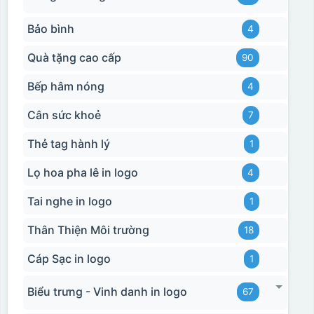
Bảo bình
4
Quà tặng cao cấp
90
Bếp hâm nóng
4
Cân sức khoẻ
7
Hộp xi biểu trưng
Thẻ tag hành lý
1
Lọ hoa pha lê in logo
4
Tai nghe in logo
1
Thân Thiện Môi trường
18
Cáp Sạc in logo
1
Biểu trưng - Vinh danh in logo
67