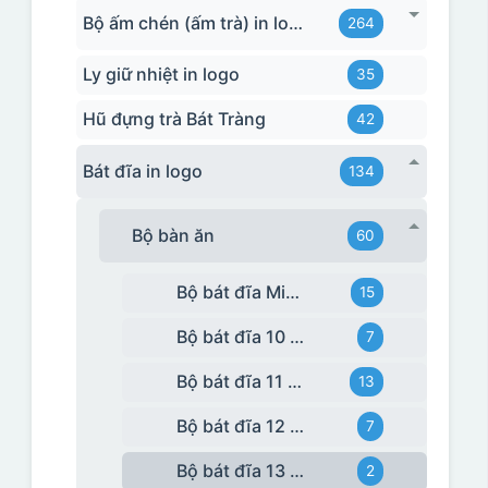
Bộ ấm chén (ấm trà) in logo
264
Ly giữ nhiệt in logo
35
Hũ đựng trà Bát Tràng
42
Bát đĩa in logo
134
Bộ bàn ăn
60
Bộ bát đĩa Minh Long
15
Bộ bát đĩa 10 món
7
Bộ bát đĩa 11 món
13
Bộ bát đĩa 12 món
7
Bộ bát đĩa 13 món
2