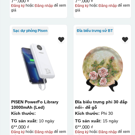
7**.000 ₫
7**.000 ₫
Đăng ký
hoặc
Đăng nhập
để xem
Đăng ký
hoặc
Đăng nhập
để xem
giá
giá
Sạc dự phòng Pisen
Đĩa biểu trưng sứ BT
PISEN PowerFo Library
Đĩa biểu trưng phi 30 đắp
đây là kiểu hộp quay xách lót lụa chỉ khác là thêm quai thê
10000mAh (Led)
nổi– đế gỗ
Kích thước:
Kích thước:
Phi 30
Hộp xi lót lụa
TG sản xuất:
10 ngày
TG sản xuất:
15 ngày
Hộp xi ấm chén
6**.000 ₫
6**.000 ₫
Đăng ký
hoặc
Đăng nhập
để xem
Đăng ký
hoặc
Đăng nhập
để xem