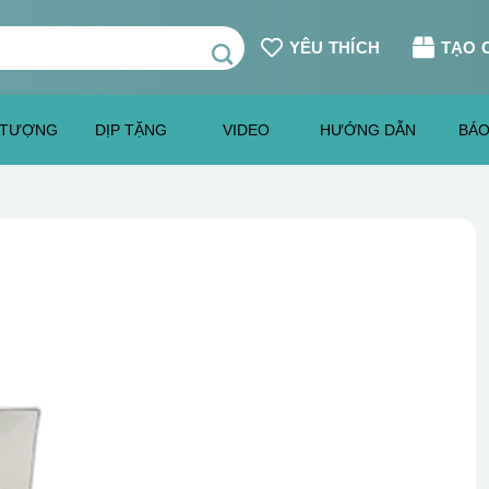
YÊU THÍCH
TẠO 
 TƯỢNG
DỊP TẶNG
VIDEO
HƯỚNG DẪN
BÁO