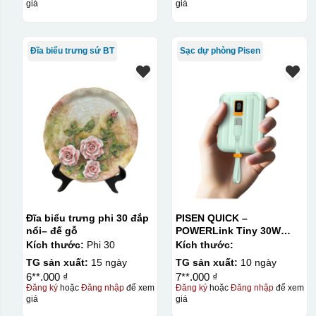
giá
giá
Đĩa biểu trưng sứ BT
Sạc dự phòng Pisen
Đĩa biểu trưng phi 30 đắp
PISEN QUICK –
nổi– đế gỗ
POWERLink Tiny 30W
10000mAh
Kích thước:
Phi 30
Kích thước:
TG sản xuất:
15 ngày
TG sản xuất:
10 ngày
6**.000 ₫
7**.000 ₫
Đăng ký
hoặc
Đăng nhập
để xem
Đăng ký
hoặc
Đăng nhập
để xem
giá
giá