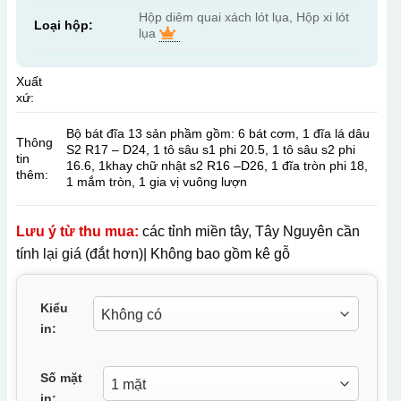
Hộp diêm quai xách lót lụa, Hộp xi lót
Loại hộp:
lụa
Xuất
xứ:
Bộ bát đĩa 13 sản phầm gồm: 6 bát cơm, 1 đĩa lá dâu
Thông
S2 R17 – D24, 1 tô sâu s1 phi 20.5, 1 tô sâu s2 phi
tin
16.6, 1khay chữ nhật s2
R16 –D26,
1 đĩa tròn phi 18,
thêm:
1 mắm tròn, 1 gia vị vuông lượn
Lưu ý từ thu mua:
các tỉnh miền tây, Tây Nguyên cần
tính lại giá (đắt hơn)| Không bao gồm kê gỗ
Kiểu
in:
Số mặt
in: