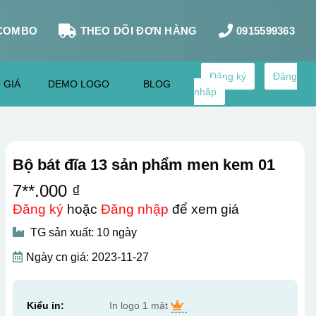
COMBO
THEO DÕI ĐƠN HÀNG
0915599363
Đăng ký
Đăng
 GIÁ
DEMO LOGO
BLOG
nhập
Bộ bát đĩa 13 sản phẩm men kem 01
7**.000 ₫
Đăng ký
hoặc
Đăng nhập
để xem giá
TG sản xuất: 10 ngày
Ngày cn giá: 2023-11-27
Kiểu in:
In logo 1 mặt