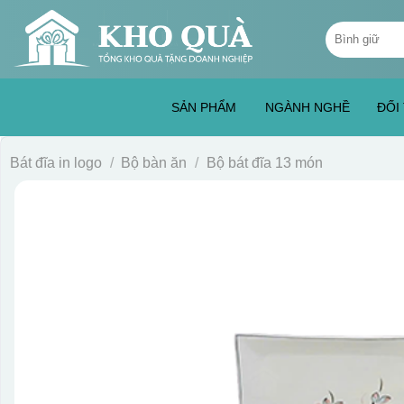
Skip
Tìm
to
kiếm:
content
SẢN PHẨM
NGÀNH NGHỀ
ĐỐI
Bát đĩa in logo
/
Bộ bàn ăn
/
Bộ bát đĩa 13 món