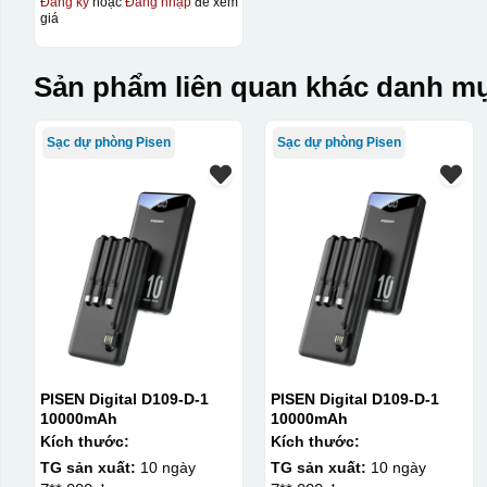
Đăng ký
hoặc
Đăng nhập
để xem
giá
Kiểu in:
In logo 1 mặt
Sản phẩm liên quan khác danh mụ
Kiểu hộp:
Sạc dự phòng Pisen
Sạc dự phòng Pisen
Hộp diêm quai xách lót lụa
PISEN Digital D109-D-1
PISEN Digital D109-D-1
10000mAh
10000mAh
Kích thước:
Kích thước:
TG sản xuất:
10 ngày
TG sản xuất:
10 ngày