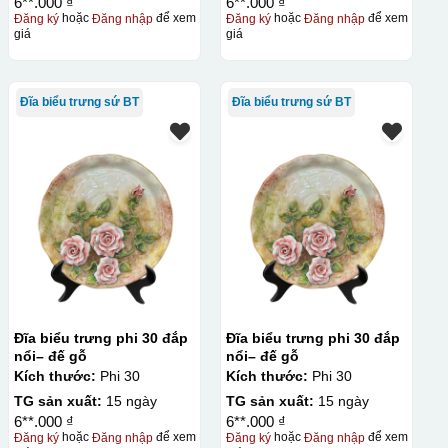
6**.000 ₫
6**.000 ₫
Đăng ký
hoặc
Đăng nhập
để xem
Đăng ký
hoặc
Đăng nhập
để xem
giá
giá
Đĩa biểu trưng sứ BT
Đĩa biểu trưng sứ BT
Đĩa biểu trưng phi 30 đắp
Đĩa biểu trưng phi 30 đắp
m tiền
nổi– đế gỗ
nổi– đế gỗ
Kích thước:
Phi 30
Kích thước:
Phi 30
TG sản xuất:
15 ngày
TG sản xuất:
15 ngày
6**.000 ₫
6**.000 ₫
Đăng ký
hoặc
Đăng nhập
để xem
Đăng ký
hoặc
Đăng nhập
để xem