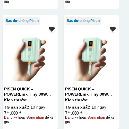
giá
giá
Sạc dự phòng Pisen
Sạc dự phòng Pisen
PISEN QUICK –
PISEN QUICK –
POWERLink Tiny 30W
POWERLink Tiny 30W
10000mAh
10000mAh
Kích thước:
Kích thước:
TG sản xuất:
10 ngày
TG sản xuất:
10 ngày
7**.000 ₫
7**.000 ₫
Đăng ký
hoặc
Đăng nhập
để xem
Đăng ký
hoặc
Đăng nhập
để xem
giá
giá