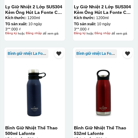
Ly Giữ Nhiệt 2 Lớp SUS304
Ly Giữ Nhiệt 2 Lớp SUS304
Kèm Ống Hút La Fonte Có
Kèm Ống Hút La Fonte Có
Tay Cầm 1200ml
Tay Cầm 1200ml
Kích thước:
1200ml
Kích thước:
1200ml
TG sản xuất:
10 ngày
TG sản xuất:
10 ngày
3**.000 ₫
3**.000 ₫
Đăng ký
hoặc
Đăng nhập
để xem giá
Đăng ký
hoặc
Đăng nhập
để xem giá
Bình giữ nhiệt La Fonte
Bình giữ nhiệt La Fonte
Bình Giữ Nhiệt Thể Thao
Bình Giữ Nhiệt Thể Thao
500ml Lafonte
532ml Lafonte