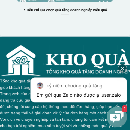
7 Tiêu chí lựa chọn quà tặng doanh nghiệp hiệu quả
Tổng kho quà tặng của chúng tôi tự hào với sự đa dạng sản phẩm,
kỷ niệm chương quà tặng
giúp khách hàng dễ dàng tìm kiếm quà tặng phù hợp cho mọi dịp.
Trang web của chúng tôi được thiết kế trực quan, cho phép bạn dễ
Em gửi qua Zalo nào được ạ !
user.zalo
dàng tra cứu giá cả và thông tin chi tiết về từng sản phẩm. Bên cạnh
đó, chúng tôi cung cấp hệ thống theo dõi đơn hàng, giúp bạn nắm bắt
1
được trạng thái và giai đoạn xử lý của đơn hàng một cách thuận tiện.
Với dịch vụ chuyên nghiệp và tận tâm, chúng tôi cam kết mang đến
cho bạn trải nghiệm mua sắm tuyệt vời và những món quà ý nghĩa