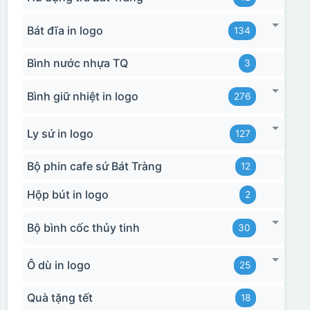
Bát đĩa in logo
134
Bình nước nhựa TQ
3
Bình giữ nhiệt in logo
276
Ly sứ in logo
127
Bộ phin cafe sứ Bát Tràng
12
Hộp bút in logo
2
Bộ bình cốc thủy tinh
30
Ô dù in logo
25
Quà tặng tết
18