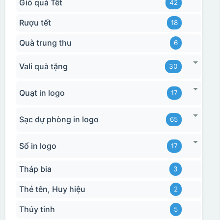
Giỏ quà Tết
42
Rượu tết
18
Quà trung thu
6
Vali quà tặng
30
Quạt in logo
17
Sạc dự phòng in logo
65
Sổ in logo
17
Tháp bia
3
Thẻ tên, Huy hiệu
2
Thủy tinh
5