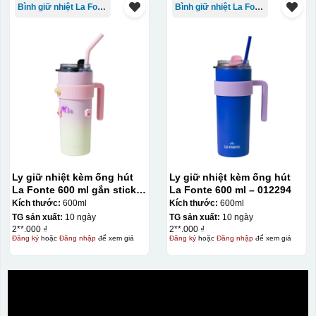
Bình giữ nhiệt La Fonte
Bình giữ nhiệt La Fonte
Ly giữ nhiệt kèm ống hút
Ly giữ nhiệt kèm ống hút
La Fonte 600 ml gắn sticker
La Fonte 600 ml – 012294
– 012294
Kích thước:
600ml
Kích thước:
600ml
TG sản xuất:
10 ngày
TG sản xuất:
10 ngày
2**.000 ₫
2**.000 ₫
Đăng ký
hoặc
Đăng nhập
để xem giá
Đăng ký
hoặc
Đăng nhập
để xem giá