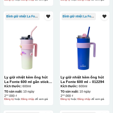
Bình giữ nhiệt La Fonte
Bình giữ nhiệt La Fonte
Ly giữ nhiệt kèm ống hút
Ly giữ nhiệt kèm ống hút
La Fonte 600 ml gắn sticker
La Fonte 600 ml – 012294
– 012294
Kích thước:
600ml
Kích thước:
600ml
TG sản xuất:
10 ngày
TG sản xuất:
10 ngày
2**.000 ₫
2**.000 ₫
Đăng ký
hoặc
Đăng nhập
để xem giá
Đăng ký
hoặc
Đăng nhập
để xem giá