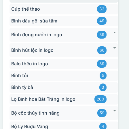
Cúp thể thao
32
Bình dầu gội sữa tắm
49
Bình đựng nước in logo
39
Bình hút lộc in logo
66
Balo thêu in logo
39
Bình tỏi
5
Bình tỳ bà
3
Lọ Bình hoa Bát Tràng in logo
200
Bộ cốc thủy tinh hãng
59
Bộ Ly Rượu Vang
4