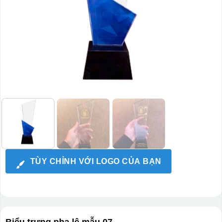
TÙY CHỈNH VỚI LOGO CỦA BẠN
Biểu trưng pha lê mẫu 07