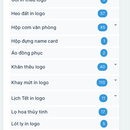
Heo đất in logo
37
Hộp cơm văn phòng
45
Hộp đựng name card
1
Áo đồng phục
2
Khăn thêu logo
40
Khay mứt in logo
113
Lịch Tết in logo
11
Lọ hoa thủy tinh
17
Lót ly in logo
5