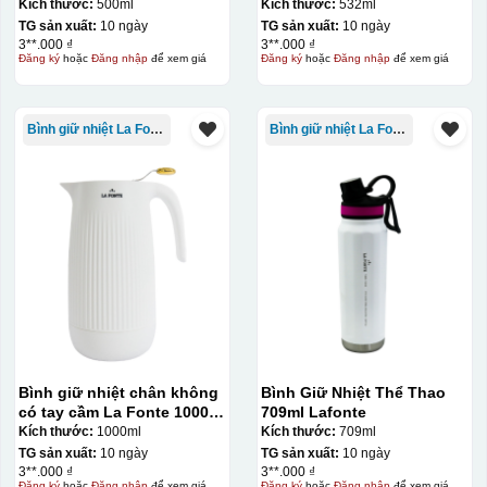
Kích thước:
500ml
Kích thước:
532ml
TG sản xuất:
10 ngày
TG sản xuất:
10 ngày
3**.000 ₫
3**.000 ₫
Đăng ký
hoặc
Đăng nhập
để xem giá
Đăng ký
hoặc
Đăng nhập
để xem giá
Bình giữ nhiệt La Fonte
Bình giữ nhiệt La Fonte
Bình giữ nhiệt chân không
Bình Giữ Nhiệt Thể Thao
có tay cầm La Fonte 1000ml
709ml Lafonte
– 011655
Kích thước:
1000ml
Kích thước:
709ml
TG sản xuất:
10 ngày
TG sản xuất:
10 ngày
3**.000 ₫
3**.000 ₫
Đăng ký
hoặc
Đăng nhập
để xem giá
Đăng ký
hoặc
Đăng nhập
để xem giá