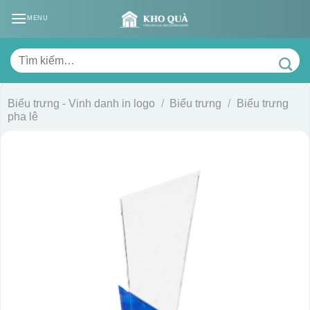
Skip
MENU
to
content
Tìm
kiếm:
Biểu trưng - Vinh danh in logo
/
Biểu trưng
/
Biểu trưng
pha lê