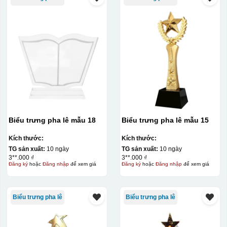
Biểu trưng pha lê mẫu 18
Biểu trưng pha lê mẫu 15
Chất liệu:
Kích thước:
Kích thước:
Pha lê
TG sản xuất:
10 ngày
TG sản xuất:
10 ngày
3**.000 ₫
3**.000 ₫
Đăng ký
hoặc
Đăng nhập
để xem giá
Đăng ký
hoặc
Đăng nhập
để xem giá
Biểu trưng pha lê
Biểu trưng pha lê