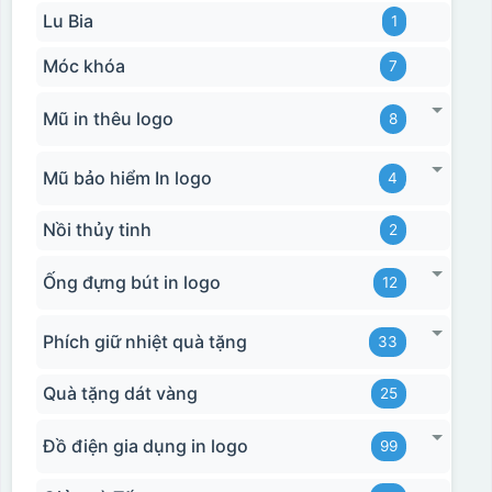
Lu Bia
1
Móc khóa
7
Mũ in thêu logo
8
Mũ bảo hiểm In logo
4
Nồi thủy tinh
2
Ống đựng bút in logo
12
Phích giữ nhiệt quà tặng
33
Quà tặng dát vàng
25
Đồ điện gia dụng in logo
99