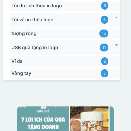
Túi du lịch thêu in logo
6
Túi vải in thêu logo
3
tượng rồng
15
USB quà tặng in logo
11
Ví da
2
Vòng tay
3