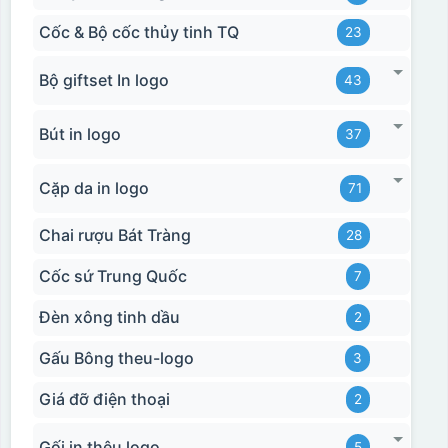
Cốc & Bộ cốc thủy tinh TQ
23
Bộ giftset In logo
43
Bút in logo
37
Cặp da in logo
71
Chai rượu Bát Tràng
28
Cốc sứ Trung Quốc
7
Đèn xông tinh dầu
2
Gấu Bông theu-logo
3
Giá đỡ điện thoại
2
Gối in thêu logo
5