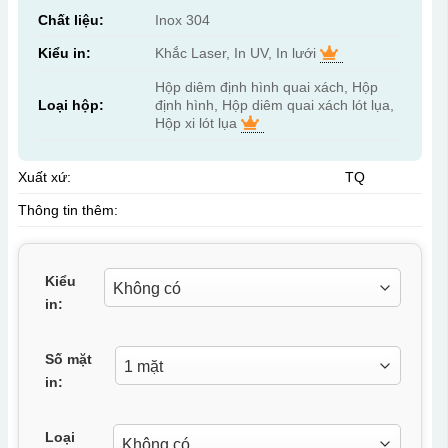
Chất liệu:
Inox 304
Kiểu in:
Khắc Laser, In UV, In lưới
Hộp diêm định hình quai xách, Hộp
Loại hộp:
định hình, Hộp diêm quai xách lót lụa,
Hộp xi lót lụa
Xuất xứ:
TQ
Thông tin thêm:
Kiểu
in:
Số mặt
in:
Loại