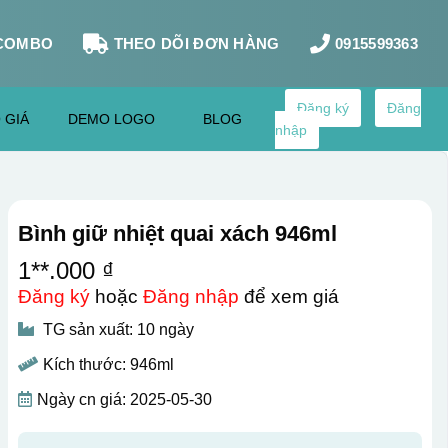
COMBO
THEO DÕI ĐƠN HÀNG
0915599363
Đăng ký
Đăng
 GIÁ
DEMO LOGO
BLOG
nhập
Bình giữ nhiệt quai xách 946ml
1**.000 ₫
Đăng ký
hoặc
Đăng nhập
để xem giá
TG sản xuất: 10 ngày
Kích thước: 946ml
Ngày cn giá: 2025-05-30