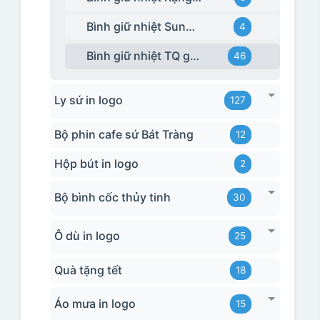
Bình giữ nhiệt Sunhouse
4
Bình giữ nhiệt TQ giá rẻ
46
Ly sứ in logo
127
Bộ phin cafe sứ Bát Tràng
12
Hộp bút in logo
2
Bộ bình cốc thủy tinh
30
Ô dù in logo
25
Quà tặng tết
18
Áo mưa in logo
15