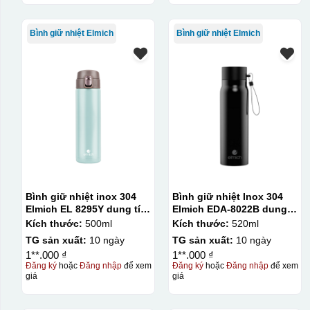
Bình giữ nhiệt Elmich
Bình giữ nhiệt Elmich
Bình giữ nhiệt inox 304
Bình giữ nhiệt Inox 304
Elmich EL 8295Y dung tích
Elmich EDA-8022B dung
500ml
tích 520ml
Kích thước:
500ml
Kích thước:
520ml
TG sản xuất:
10 ngày
TG sản xuất:
10 ngày
1**.000 ₫
1**.000 ₫
Đăng ký
hoặc
Đăng nhập
để xem
Đăng ký
hoặc
Đăng nhập
để xem
giá
giá