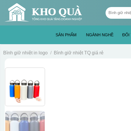
Skip
Tìm
to
kiếm:
content
SẢN PHẨM
NGÀNH NGHỀ
ĐỐI
Bình giữ nhiệt in logo
/
Bình giữ nhiệt TQ giá rẻ