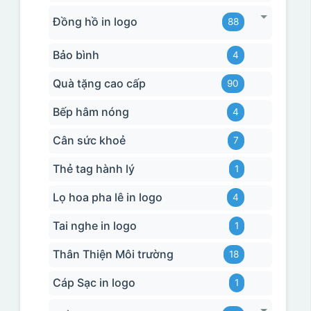
Đồng hồ in logo
88
Bảo bình
4
Quà tặng cao cấp
90
Bếp hâm nóng
4
Cân sức khoẻ
7
Thẻ tag hành lý
1
Lọ hoa pha lê in logo
4
Tai nghe in logo
1
Thân Thiện Môi trường
18
Cáp Sạc in logo
1