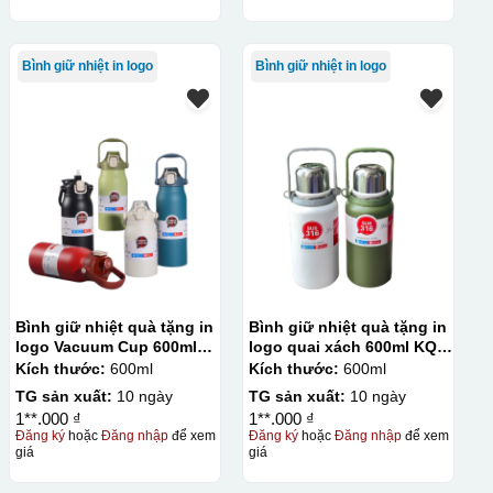
Bình giữ nhiệt in logo
Bình giữ nhiệt in logo
Bình giữ nhiệt quà tặng in
Bình giữ nhiệt quà tặng in
logo Vacuum Cup 600ml
logo quai xách 600ml KQ-
KQ-BGN86
BGN85
Kích thước:
600ml
Kích thước:
600ml
TG sản xuất:
10 ngày
TG sản xuất:
10 ngày
1**.000 ₫
1**.000 ₫
Đăng ký
hoặc
Đăng nhập
để xem
Đăng ký
hoặc
Đăng nhập
để xem
giá
giá