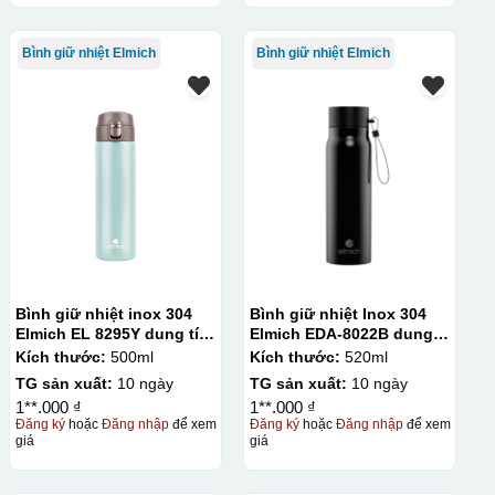
Bình giữ nhiệt Elmich
Bình giữ nhiệt Elmich
Bình giữ nhiệt inox 304
Bình giữ nhiệt Inox 304
Elmich EL 8295Y dung tích
Elmich EDA-8022B dung
500ml
tích 520ml
Kích thước:
500ml
Kích thước:
520ml
TG sản xuất:
10 ngày
TG sản xuất:
10 ngày
1**.000 ₫
1**.000 ₫
Đăng ký
hoặc
Đăng nhập
để xem
Đăng ký
hoặc
Đăng nhập
để xem
giá
giá