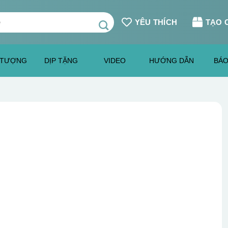
YÊU THÍCH
TẠO 
 TƯỢNG
DỊP TẶNG
VIDEO
HƯỚNG DẪN
BÁO