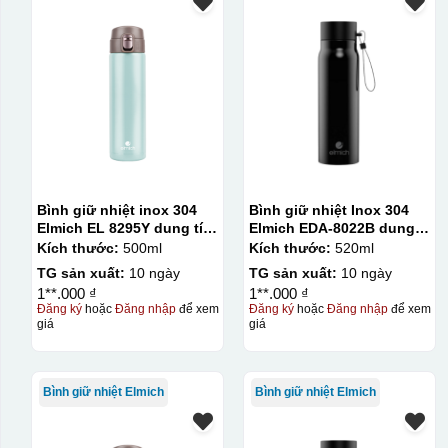
Bình giữ nhiệt inox 304
Bình giữ nhiệt Inox 304
Elmich EL 8295Y dung tích
Elmich EDA-8022B dung
500ml
tích 520ml
Kích thước:
500ml
Kích thước:
520ml
TG sản xuất:
10 ngày
TG sản xuất:
10 ngày
1**.000 ₫
1**.000 ₫
Đăng ký
hoặc
Đăng nhập
để xem
Đăng ký
hoặc
Đăng nhập
để xem
giá
giá
Bình giữ nhiệt Elmich
Bình giữ nhiệt Elmich