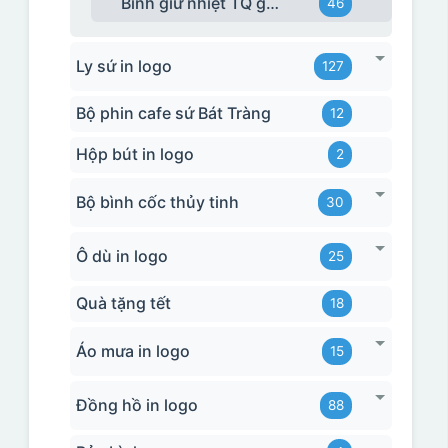
Bình giữ nhiệt TQ giá rẻ
46
Ly sứ in logo
127
Bộ phin cafe sứ Bát Tràng
12
Hộp bút in logo
2
Bộ bình cốc thủy tinh
30
Ô dù in logo
25
Quà tặng tết
18
Áo mưa in logo
15
Đồng hồ in logo
88