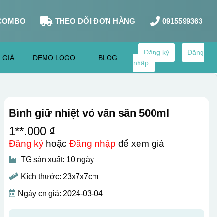
COMBO
THEO DÕI ĐƠN HÀNG
0915599363
Đăng ký
Đăng
 GIÁ
DEMO LOGO
BLOG
nhập
Bình giữ nhiệt vỏ vân sần 500ml
1**.000 ₫
Đăng ký
hoặc
Đăng nhập
để xem giá
TG sản xuất: 10 ngày
Kích thước: 23x7x7cm
Ngày cn giá: 2024-03-04