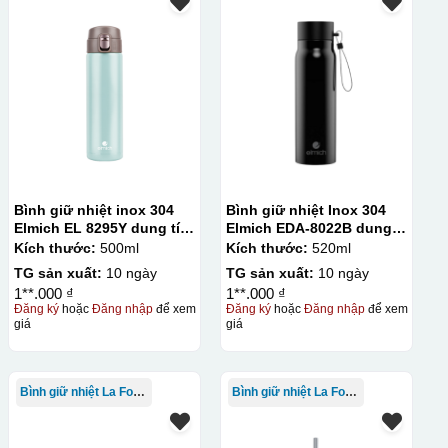
Bình giữ nhiệt inox 304
Bình giữ nhiệt Inox 304
Elmich EL 8295Y dung tích
Elmich EDA-8022B dung
500ml
tích 520ml
Kích thước:
500ml
Kích thước:
520ml
TG sản xuất:
10 ngày
TG sản xuất:
10 ngày
1**.000 ₫
1**.000 ₫
Đăng ký
hoặc
Đăng nhập
để xem
Đăng ký
hoặc
Đăng nhập
để xem
giá
giá
Bình giữ nhiệt La Fonte
Bình giữ nhiệt La Fonte