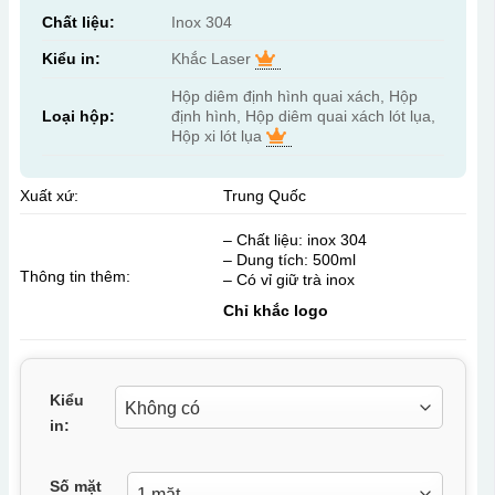
Chất liệu:
Inox 304
Kiểu in:
Khắc Laser
Hộp diêm định hình quai xách, Hộp
Loại hộp:
định hình, Hộp diêm quai xách lót lụa,
Hộp xi lót lụa
Xuất xứ:
Trung Quốc
– Chất liệu: inox 304
– Dung tích: 500ml
Thông tin thêm:
– Có vỉ giữ trà inox
Chỉ khắc logo
Kiểu
in:
Số mặt