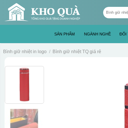
Skip
Tìm
to
kiếm:
content
SẢN PHẨM
NGÀNH NGHỀ
ĐỐI
Bình giữ nhiệt in logo
/
Bình giữ nhiệt TQ giá rẻ