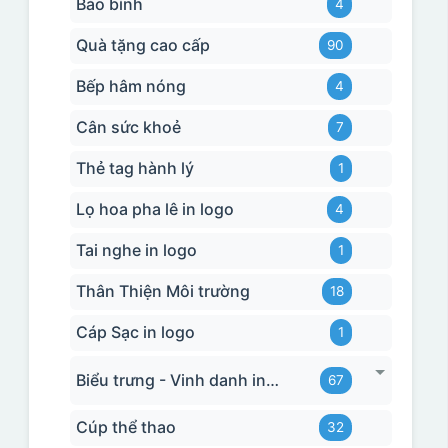
Bảo bình
4
Quà tặng cao cấp
90
Bếp hâm nóng
4
Cân sức khoẻ
7
Thẻ tag hành lý
1
Lọ hoa pha lê in logo
4
Tai nghe in logo
1
Thân Thiện Môi trường
18
Cáp Sạc in logo
1
Biểu trưng - Vinh danh in logo
67
Cúp thể thao
32