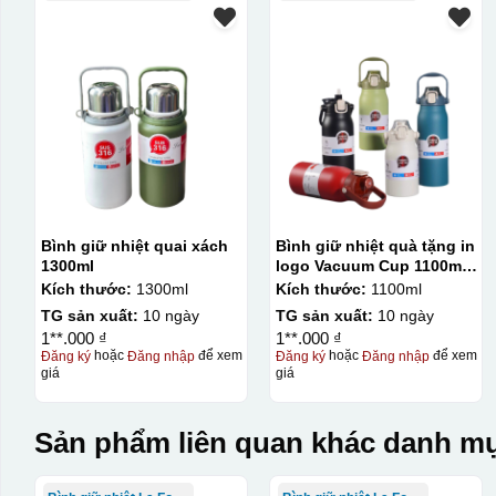
Bình giữ nhiệt quai xách
Bình giữ nhiệt quà tặng in
1300ml
logo Vacuum Cup 1100ml
KQ-BGN94
Kích thước:
1300ml
Kích thước:
1100ml
TG sản xuất:
10 ngày
TG sản xuất:
10 ngày
1**.000 ₫
1**.000 ₫
Đăng ký
hoặc
Đăng nhập
để xem
Đăng ký
hoặc
Đăng nhập
để xem
giá
giá
Sản phẩm liên quan khác danh mụ