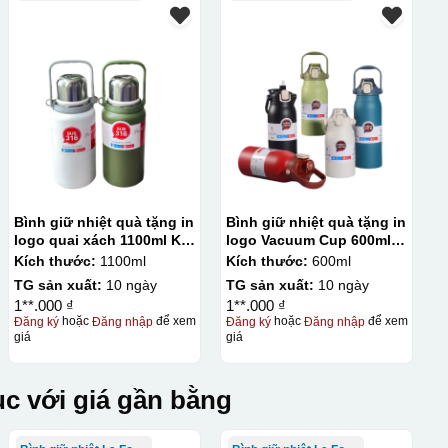
Bình giữ nhiệt quà tặng in
Bình giữ nhiệt quà tặng in
logo quai xách 1100ml KQ-
logo Vacuum Cup 600ml
BGN93
KQ-BGN86
Kích thước:
1100ml
Kích thước:
600ml
TG sản xuất:
10 ngày
TG sản xuất:
10 ngày
1**.000 ₫
1**.000 ₫
Đăng ký
hoặc
Đăng nhập
để xem
Đăng ký
hoặc
Đăng nhập
để xem
giá
giá
c với giá gần bằng