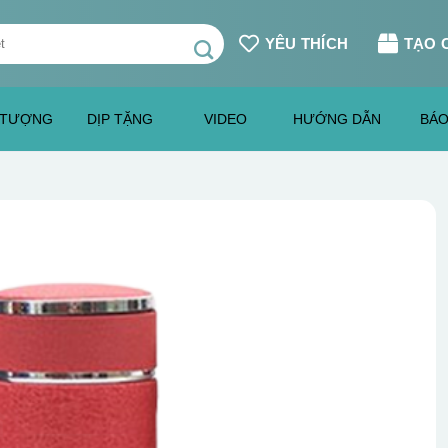
YÊU THÍCH
TẠO 
 TƯỢNG
DỊP TẶNG
VIDEO
HƯỚNG DẪN
BÁO