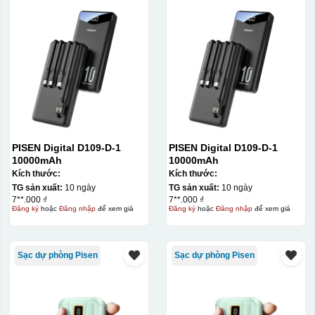
IN Decal lên GỐM SỨ
Bước 1: Tạo khuôn in để tạo ra Decal Bước 2: Dán
decal lên gốm sứ Bước 3: Cho vào lò nung ở nhiệt độ
700-800 độ C
Bước 1: Tạo ra DECAL
Để tạo ra decal
trước khi dán nó lên gốm sứ, xưởng in sẽ in lên 1 loại
giấy đặc biệt, và kích thước logo được căn chỉnh theo
sản phẩm, để khi dán không bị nhỏ hoặc to quá
PISEN Digital D109-D-1
PISEN Digital D109-D-1
10000mAh
10000mAh
Kích thước:
Kích thước:
TG sản xuất:
10 ngày
TG sản xuất:
10 ngày
7**.000 ₫
7**.000 ₫
Đăng ký
hoặc
Đăng nhập
để xem giá
Đăng ký
hoặc
Đăng nhập
để xem giá
Sạc dự phòng Pisen
Sạc dự phòng Pisen