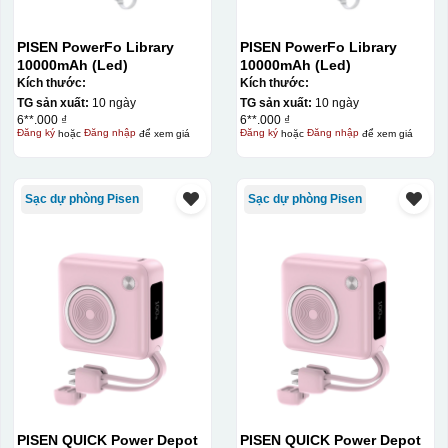
PISEN PowerFo Library
PISEN PowerFo Library
10000mAh (Led)
10000mAh (Led)
Kích thước:
Kích thước:
TG sản xuất:
10 ngày
TG sản xuất:
10 ngày
6**.000 ₫
6**.000 ₫
Đăng ký
hoặc
Đăng nhập
để xem giá
Đăng ký
hoặc
Đăng nhập
để xem giá
Sạc dự phòng Pisen
Sạc dự phòng Pisen
Thợ đang căn chỉnh dán decal lên bát cơm
PISEN QUICK Power Depot
PISEN QUICK Power Depot