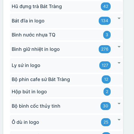
Kiểu hộp:
Hũ đựng trà Bát Tràng
42
Hộp diêm quai xách lót lụa
Bát đĩa in logo
134
Bình nước nhựa TQ
3
Bình giữ nhiệt in logo
276
Ly sứ in logo
127
Bộ phin cafe sứ Bát Tràng
12
Hộp bút in logo
2
Bộ bình cốc thủy tinh
30
đây là kiểu hộp quay xách lót lụa chỉ khác là thêm quai
Ô dù in logo
25
thêm tiền