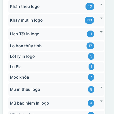
Khăn thêu logo
40
Khay mứt in logo
113
Lịch Tết in logo
11
Lọ hoa thủy tinh
17
Lót ly in logo
5
Lu Bia
1
Móc khóa
7
Mũ in thêu logo
8
Mũ bảo hiểm In logo
4