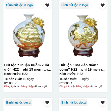
Bình hút lộc in logo
Bình hút lộc in logo
Hút lộc “Thuận buồm xuôi
Hút lộc “ Mã đáo thành
gió” H22 – phi 19 men rạn
công” H22 – phi 19 men rạn
dát vàng
dát vàng
Kích thước:
H22
Kích thước:
H22
TG sản xuất:
10 ngày
TG sản xuất:
10 ngày
8**.000 ₫
8**.000 ₫
Đăng ký
hoặc
Đăng nhập
để xem giá
Đăng ký
hoặc
Đăng nhập
để xem giá
Bình hút lộc decal
Bình hút lộc decal