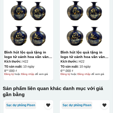
Bình hút lộc quà tặng in
Bình hút lộc quà tặng in
logo tứ cảnh hoa văn vàng
logo tứ cảnh hoa văn vàng
kim 24cm KQ-BHL08
kim 22cm KQ-BHL07
Kích thước:
H22
Kích thước:
H22
TG sản xuất:
10 ngày
TG sản xuất:
10 ngày
8**.000 ₫
6**.000 ₫
Đăng ký
hoặc
Đăng nhập
để xem giá
Đăng ký
hoặc
Đăng nhập
để xem giá
Sản phẩm liên quan khác danh mục với giá
gần bằng
Kiểu in:
Sạc dự phòng Pisen
Sạc dự phòng Pisen
In Decal