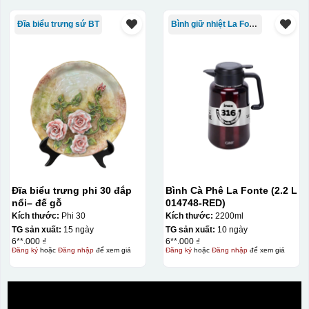
Đĩa biểu trưng sứ BT
Bình giữ nhiệt La Fonte
Đĩa biểu trưng phi 30 đắp
Bình Cà Phê La Fonte (2.2 L
nổi– đế gỗ
014748-RED)
Bước 3: Xếp sản phẩm sau khi dán vào lò nung và
Kích thước:
Phi 30
Kích thước:
2200ml
nung ở nhiệt độ 700-800 độ C
Deacl có 1 nền màu
TG sản xuất:
15 ngày
TG sản xuất:
10 ngày
vàng, khi in ở nhiệt cao, nền đó sẽ cháy và biến mất để
6**.000 ₫
6**.000 ₫
Đăng ký
hoặc
Đăng nhập
để xem giá
Đăng ký
hoặc
Đăng nhập
để xem giá
lại mực in logo dính chết lên gốm sứ [gallery link="file"
size="full" ids="29792,29791,29790"]