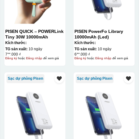
PISEN QUICK – POWERLink
PISEN PowerFo Library
Tiny 30W 10000mAh
10000mAh (Led)
Kích thước:
Kích thước:
Đây là giấy decal đã in xong, đang chờ khô để cắt dán
TG sản xuất:
10 ngày
TG sản xuất:
10 ngày
7**.000 ₫
6**.000 ₫
lên gốm sứ
Đăng ký
hoặc
Đăng nhập
để xem giá
Đăng ký
hoặc
Đăng nhập
để xem giá
Bước 2: Dán decal lên gốm sứ
Để dán decal lên gốm
sứ, thợ sẽ cắt thủ công các miếng logo ra, sau đó thấp
Sạc dự phòng Pisen
Sạc dự phòng Pisen
nước và trượt nhẹ lên gốm sứ để tem decal dính tạm lên
đó bằng nước. Người thợ sẽ căn chỉnh bằng mắt thường
cho vị trí logo cân đối phù hợp, sau đó dùng miếng nhựa
gạt hết nước phía dưới ra