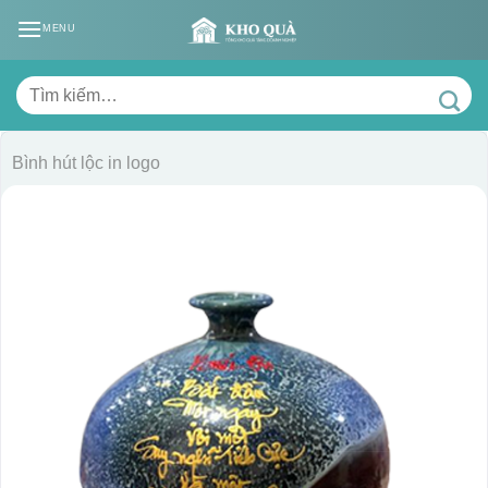
Skip
MENU
to
content
Tìm
kiếm:
Bình hút lộc in logo