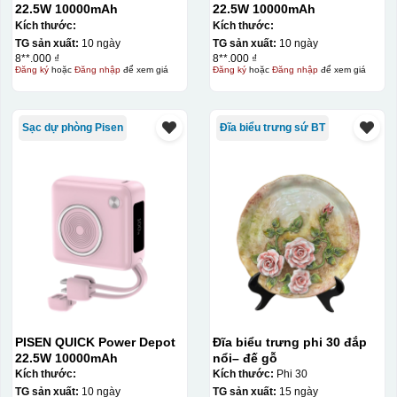
22.5W 10000mAh
22.5W 10000mAh
Kích thước:
Kích thước:
TG sản xuất:
10 ngày
TG sản xuất:
10 ngày
8**.000 ₫
8**.000 ₫
Đăng ký
hoặc
Đăng nhập
để xem giá
Đăng ký
hoặc
Đăng nhập
để xem giá
Sạc dự phòng Pisen
Đĩa biểu trưng sứ BT
Chén sau khi được dán xong (chưa nung)
PISEN QUICK Power Depot
Đĩa biểu trưng phi 30 đắp
22.5W 10000mAh
nổi– đế gỗ
Kích thước:
Kích thước:
Phi 30
TG sản xuất:
10 ngày
TG sản xuất:
15 ngày