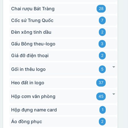
Chai rượu Bát Tràng
28
Cốc sứ Trung Quốc
7
Đèn xông tinh dầu
2
Gấu Bông theu-logo
3
Giá đỡ điện thoại
2
Gối in thêu logo
5
Heo đất in logo
37
Hộp cơm văn phòng
45
Hộp đựng name card
1
Áo đồng phục
2