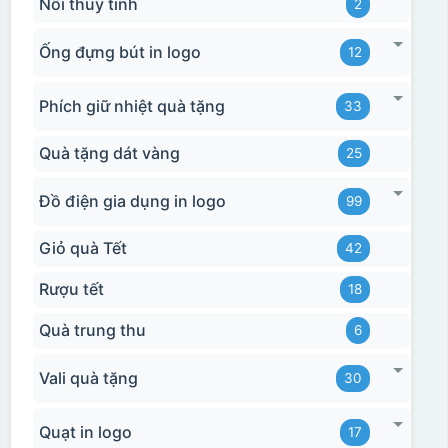
Nồi thủy tinh
2
Ống đựng bút in logo
12
Phích giữ nhiệt quà tặng
33
Quà tặng dát vàng
25
Đồ điện gia dụng in logo
99
Giỏ quà Tết
42
Rượu tết
18
Quà trung thu
6
Vali quà tặng
30
Quạt in logo
17