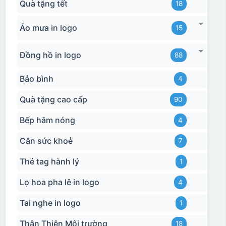
Quà tặng tết
18
Áo mưa in logo
15
Đồng hồ in logo
88
Bảo bình
4
Quà tặng cao cấp
90
Bếp hâm nóng
4
Cân sức khoẻ
7
Thẻ tag hành lý
1
Lọ hoa pha lê in logo
4
Tai nghe in logo
1
Thân Thiện Môi trường
18