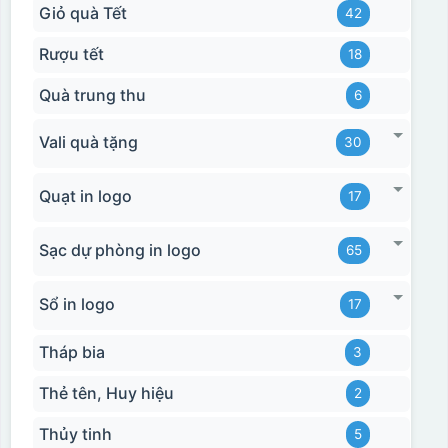
Giỏ quà Tết
42
Rượu tết
18
Quà trung thu
6
Vali quà tặng
30
Quạt in logo
17
Sạc dự phòng in logo
65
Sổ in logo
17
Tháp bia
3
Thẻ tên, Huy hiệu
2
Thủy tinh
5