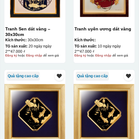
Tranh Sen dát vàng –
Tranh uyên ương dát vàng
30x30cm
Kích thước:
30x30cm
Kích thước:
TG sản xuất:
20 ngày ngày
TG sản xuất:
10 ngày ngày
2**47.000 ₫
2**47.000 ₫
Đăng ký
hoặc
Đăng nhập
để xem giá
Đăng ký
hoặc
Đăng nhập
để xem giá
Quà tặng cao cấp
Quà tặng cao cấp