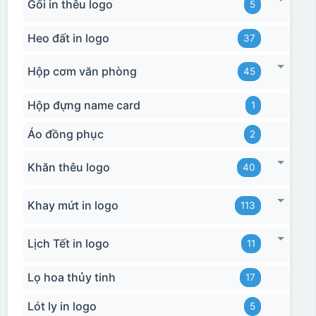
Gối in thêu logo
5
Heo đất in logo
37
Hộp cơm văn phòng
45
Hộp đựng name card
1
Áo đồng phục
2
Khăn thêu logo
40
Khay mứt in logo
113
Lịch Tết in logo
11
Lọ hoa thủy tinh
17
Lót ly in logo
5