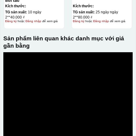
đối tác
Kích thước:
Kích thước:
TG sản xuất:
10 ngày
TG sản xuất:
25 ngày ngày
2**40.000 ₫
2**80.000 ₫
Đăng ký
hoặc
Đăng nhập
để xem giá
Đăng ký
hoặc
Đăng nhập
để xem giá
Sản phẩm liên quan khác danh mục với giá
gần bằng