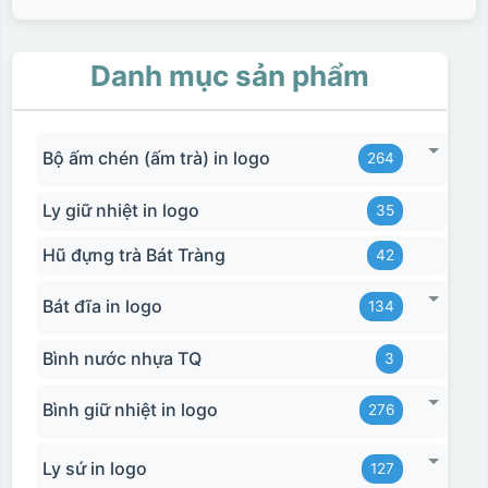
Danh mục sản phẩm
Bộ ấm chén (ấm trà) in logo
264
Ly giữ nhiệt in logo
35
Hũ đựng trà Bát Tràng
42
Bát đĩa in logo
134
Hộp xi ly sứ
Bình nước nhựa TQ
3
Bình giữ nhiệt in logo
276
Ly sứ in logo
127