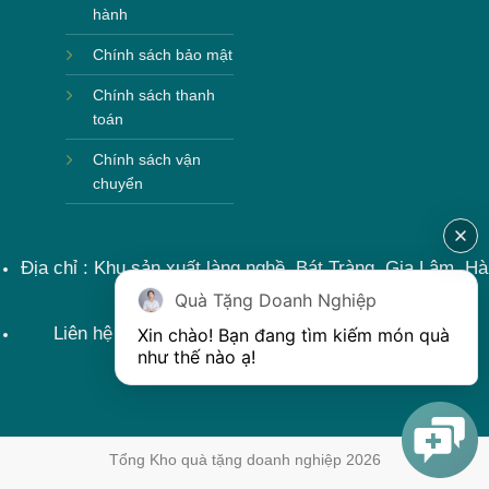
hành
Chính sách bảo mật
Chính sách thanh
toán
Chính sách vận
chuyển
Hộp xi bình hoa
Địa chỉ : Khu sản xuất làng nghề, Bát Tràng, Gia Lâm, Hà
Nội, Việt Nam
Quà Tặng Doanh Nghiệp
Liên hệ : 0915599363 Email: lienhe@khoqua.vn
Xin chào! Bạn đang tìm kiếm món quà 
như thế nào ạ! 
Tổng Kho quà tặng doanh nghiệp 2026