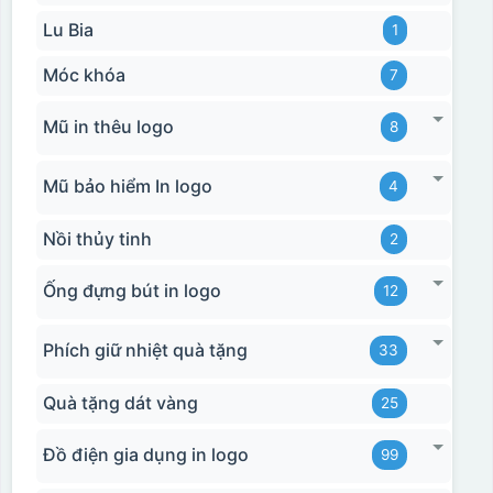
Lu Bia
1
Móc khóa
7
Mũ in thêu logo
8
Mũ bảo hiểm In logo
4
Nồi thủy tinh
2
Ống đựng bút in logo
12
Phích giữ nhiệt quà tặng
33
Quà tặng dát vàng
25
Đồ điện gia dụng in logo
99