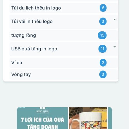
Túi du lịch thêu in logo
6
Túi vải in thêu logo
3
tượng rồng
15
USB quà tặng in logo
11
Ví da
2
Vòng tay
3