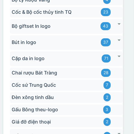
Cốc & Bộ cốc thủy tinh TQ
23
Bộ giftset In logo
43
Bút in logo
37
Cặp da in logo
71
Chai rượu Bát Tràng
28
Cốc sứ Trung Quốc
7
Đèn xông tinh dầu
2
Gấu Bông theu-logo
3
Giá đỡ điện thoại
2