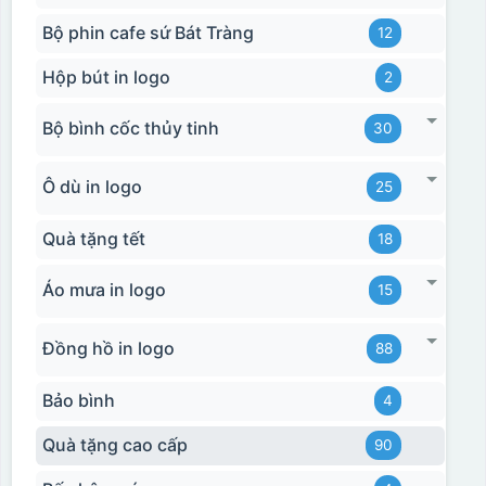
Bộ phin cafe sứ Bát Tràng
12
Hộp bút in logo
2
Bộ bình cốc thủy tinh
30
Ô dù in logo
25
Quà tặng tết
18
Áo mưa in logo
15
Đồng hồ in logo
88
Bảo bình
4
Quà tặng cao cấp
90