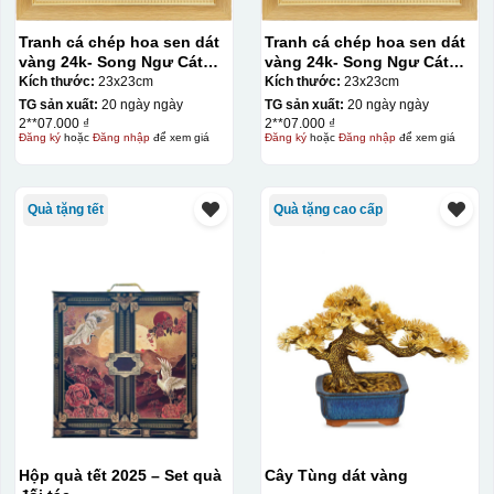
Tranh cá chép hoa sen dát
Tranh cá chép hoa sen dát
Kiểu hộp:
vàng 24k- Song Ngư Cát
vàng 24k- Song Ngư Cát
Hạnh
Hạnh
Kích thước:
23x23cm
Kích thước:
23x23cm
Hộp xi lót lụa
TG sản xuất:
20 ngày ngày
TG sản xuất:
20 ngày ngày
Hộp xi ấm chén
2**07.000 ₫
2**07.000 ₫
Đăng ký
hoặc
Đăng nhập
để xem giá
Đăng ký
hoặc
Đăng nhập
để xem giá
Quà tặng tết
Quà tặng cao cấp
Hộp quà tết 2025 – Set quà
Cây Tùng dát vàng