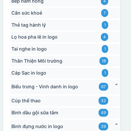
Bếp hâm nóng
4
Cân sức khoẻ
7
Thẻ tag hành lý
1
Lọ hoa pha lê in logo
4
Tai nghe in logo
1
Thân Thiện Môi trường
18
Cáp Sạc in logo
1
Biểu trưng - Vinh danh in logo
67
Cúp thể thao
32
Bình dầu gội sữa tắm
49
Bình đựng nước in logo
39