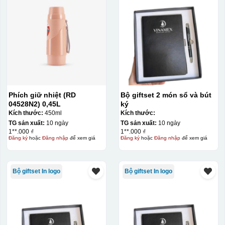
Phích giữ nhiệt (RD
Bộ giftset 2 món sổ và bút
04528N2) 0,45L
ký
Kích thước:
450ml
Kích thước:
TG sản xuất:
10 ngày
TG sản xuất:
10 ngày
1**.000 ₫
1**.000 ₫
Đăng ký
hoặc
Đăng nhập
để xem giá
Đăng ký
hoặc
Đăng nhập
để xem giá
Bộ giftset In logo
Bộ giftset In logo