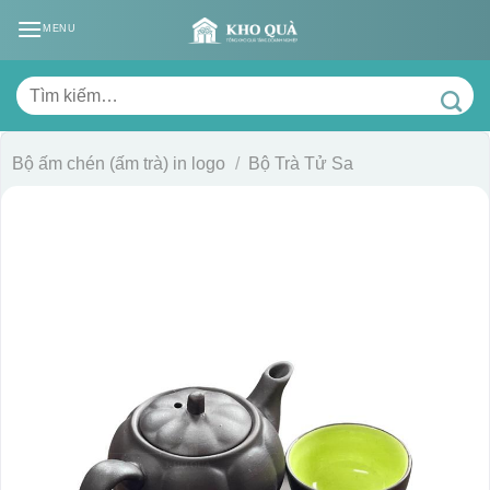
Skip
MENU
to
content
Tìm
kiếm:
Bộ ấm chén (ấm trà) in logo
/
Bộ Trà Tử Sa