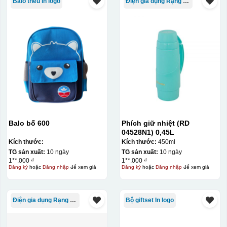
Balo thêu in logo
Điện gia dụng Rạng Đông
Balo bố 600
Phích giữ nhiệt (RD
04528N1) 0,45L
Kích thước:
Kích thước:
450ml
TG sản xuất:
10 ngày
TG sản xuất:
10 ngày
1**.000 ₫
1**.000 ₫
Đăng ký
hoặc
Đăng nhập
để xem giá
Đăng ký
hoặc
Đăng nhập
để xem giá
Điện gia dụng Rạng Đông
Bộ giftset In logo