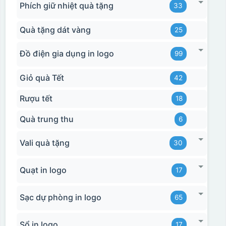
Phích giữ nhiệt quà tặng
33
Quà tặng dát vàng
25
Đồ điện gia dụng in logo
99
Giỏ quà Tết
42
Rượu tết
18
Quà trung thu
6
Vali quà tặng
30
Quạt in logo
17
Sạc dự phòng in logo
65
Sổ in logo
17