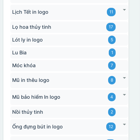
Lịch Tết in logo
11
Lọ hoa thủy tinh
17
Lót ly in logo
5
Lu Bia
1
Móc khóa
7
Mũ in thêu logo
8
Mũ bảo hiểm In logo
4
Nồi thủy tinh
2
Ống đựng bút in logo
12