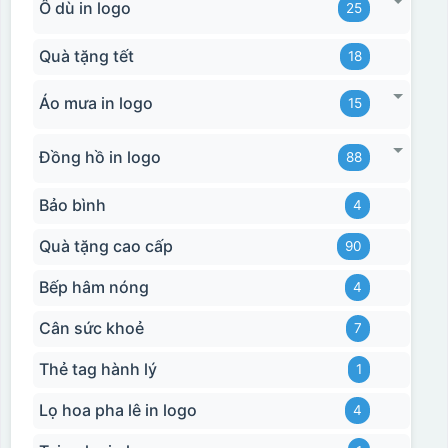
Ô dù in logo
25
Quà tặng tết
18
Áo mưa in logo
15
Đồng hồ in logo
88
Bảo bình
4
Quà tặng cao cấp
90
Bếp hâm nóng
4
Cân sức khoẻ
7
Thẻ tag hành lý
1
Lọ hoa pha lê in logo
4