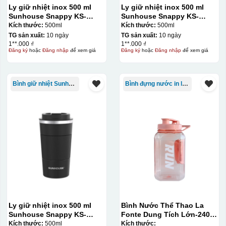
Ly giữ nhiệt inox 500 ml
Ly giữ nhiệt inox 500 ml
Sunhouse Snappy KS-
Sunhouse Snappy KS-
TU500S
TU500S
Kích thước:
500ml
Kích thước:
500ml
TG sản xuất:
10 ngày
TG sản xuất:
10 ngày
1**.000 ₫
1**.000 ₫
Đăng ký
hoặc
Đăng nhập
để xem giá
Đăng ký
hoặc
Đăng nhập
để xem giá
Bình giữ nhiệt Sunhouse
Bình đựng nước in logo
Ly giữ nhiệt inox 500 ml
Bình Nước Thể Thao La
Sunhouse Snappy KS-
Fonte Dung Tích Lớn-2400
TU500S
ML014892-BLU
Kích thước:
500ml
Kích thước: