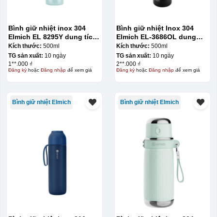
Bình giữ nhiệt inox 304
Bình giữ nhiệt Inox 304
Elmich EL 8295Y dung tích
Elmich EL-3686OL dung
500ml
tích 500ml
Kích thước:
500ml
Kích thước:
500ml
TG sản xuất:
10 ngày
TG sản xuất:
10 ngày
1**.000 ₫
2**.000 ₫
Đăng ký
hoặc
Đăng nhập
để xem giá
Đăng ký
hoặc
Đăng nhập
để xem giá
Bình giữ nhiệt Elmich
Bình giữ nhiệt Elmich