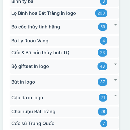
Bình tỳ bà
3
Lọ Bình hoa Bát Tràng in logo
200
Bộ cốc thủy tinh hãng
59
Bộ Ly Rượu Vang
4
Cốc & Bộ cốc thủy tinh TQ
23
Bộ giftset In logo
43
Bút in logo
37
Cặp da in logo
71
Chai rượu Bát Tràng
28
Hộp xi bình hoa
Cốc sứ Trung Quốc
7