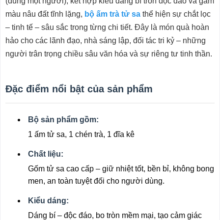
(dùng một người), kết hợp kiểu dáng bí tròn độc đáo và gam
màu nâu đất tĩnh lặng,
bộ ấm trà tử sa
thể hiện sự chắt lọc
– tinh tế – sâu sắc trong từng chi tiết. Đây là món quà hoàn
hảo cho các lãnh đạo, nhà sáng lập, đối tác tri kỷ – những
người trân trọng chiều sâu văn hóa và sự riêng tư tinh thần.
Đặc điểm nổi bật của sản phẩm
Bộ sản phẩm gồm:
1 ấm tử sa, 1 chén trà, 1 đĩa kê
Chất liệu:
Gốm tử sa cao cấp – giữ nhiệt tốt, bền bỉ, không bong
men, an toàn tuyệt đối cho người dùng.
Kiểu dáng:
Dáng bí – độc đáo, bo tròn mềm mại, tạo cảm giác