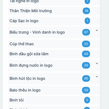
Tai nghe in logo
1
Thân Thiện Môi trường
18
Cáp Sạc in logo
1
Biểu trưng - Vinh danh in logo
67
Cúp thể thao
32
Bình dầu gội sữa tắm
49
Bình đựng nước in logo
39
Bình hút lộc in logo
66
Balo thêu in logo
39
Hộp xi bình giữ nhiệt
Bình tỏi
5