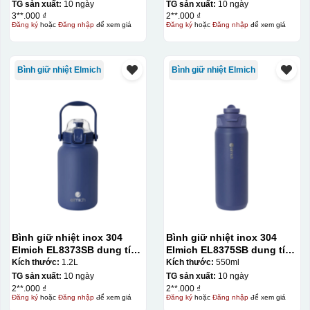
TG sản xuất:
10 ngày
TG sản xuất:
10 ngày
3**.000 ₫
2**.000 ₫
Đăng ký
hoặc
Đăng nhập
để xem giá
Đăng ký
hoặc
Đăng nhập
để xem giá
Bình giữ nhiệt Elmich
Bình giữ nhiệt Elmich
Bình giữ nhiệt inox 304
Bình giữ nhiệt inox 304
Elmich EL8373SB dung tích
Elmich EL8375SB dung tích
1.2L
550ml
Kích thước:
1.2L
Kích thước:
550ml
TG sản xuất:
10 ngày
TG sản xuất:
10 ngày
2**.000 ₫
2**.000 ₫
Đăng ký
hoặc
Đăng nhập
để xem giá
Đăng ký
hoặc
Đăng nhập
để xem giá