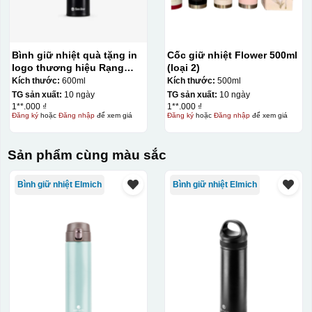
Bình giữ nhiệt quà tặng in
Cốc giữ nhiệt Flower 500ml
logo thương hiệu Rạng
(loại 2)
Đông 600ml KQ-BGN21
Kích thước:
600ml
Kích thước:
500ml
TG sản xuất:
10 ngày
TG sản xuất:
10 ngày
1**.000 ₫
1**.000 ₫
Đăng ký
hoặc
Đăng nhập
để xem giá
Đăng ký
hoặc
Đăng nhập
để xem giá
Sản phẩm cùng màu sắc
Bình giữ nhiệt Elmich
Bình giữ nhiệt Elmich