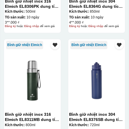
Bình giữ nhiệt inox 316
Bình giữ nhiệt inox 304
Elmich EL8306PK dung tích
Elmich EL8364G dung tích
500ml
850ml
Kích thước:
500ml
Kích thước:
850ml
TG sản xuất:
10 ngày
TG sản xuất:
10 ngày
3**.000 ₫
4**.000 ₫
Đăng ký
hoặc
Đăng nhập
để xem giá
Đăng ký
hoặc
Đăng nhập
để xem giá
Bình giữ nhiệt Elmich
Bình giữ nhiệt Elmich
Bình giữ nhiệt inox 316
Bình giữ nhiệt inox 304
Elmich EL8311MB dung tích
Elmich EL8376SB dung tích
800ml
720ml
Kích thước:
800ml
Kích thước:
720ml