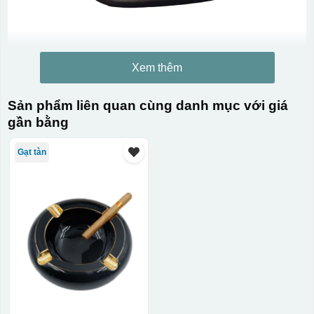
Xem thêm
Kiểu in:
Sản phẩm liên quan cùng danh mục với giá
In logo 1 mặt
gần bằng
Kiểu hộp:
Gạt tàn
Hộp xi lót lụa
Hộp xi ấm chén