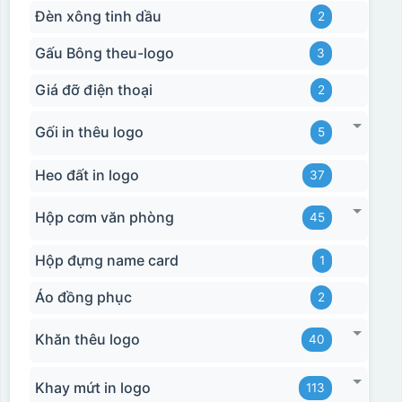
Đèn xông tinh dầu
2
Gấu Bông theu-logo
3
Giá đỡ điện thoại
2
Gối in thêu logo
5
Heo đất in logo
37
Hộp cơm văn phòng
45
Hộp đựng name card
1
Áo đồng phục
2
Khăn thêu logo
40
Khay mứt in logo
113