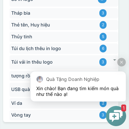
Tháp bia
3
Thẻ tên, Huy hiệu
2
Thủy tinh
5
Túi du lịch thêu in logo
6
Túi vải in thêu logo
3
Hộp xi 6 bát cơm
tượng rồng
15
Quà Tặng Doanh Nghiệp
Xin chào! Bạn đang tìm kiếm món quà 
USB quà tặng in logo
11
như thế nào ạ! 
Ví da
2
1
Vòng tay
3