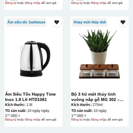
Đăng ký
hoặc
Đăng nhập
để xem giá
Đăng ký
hoặc
Đăng nhập
để xem giá
Hộp diêm quai xách lót lụa
Ấm siêu tốc Sunhouse
Khay mứt thủy tinh
Ấm Siêu Tốc Happy Time
Bộ 3 hũ mứt thủy tinh
Inox 1.8 Lít HTD1081
vuông nắp gỗ MG 302 –
kèm khay gỗ
Kích thước:
1.8l
Kích thước:
270ml
đây là kiểu hộp quay xách lót lụa chỉ khác là thêm quai
TG sản xuất:
10 ngày ngày
TG sản xuất:
10 ngày
1**.000 ₫
1**.000 ₫
thêm tiền
Đăng ký
hoặc
Đăng nhập
để xem giá
Đăng ký
hoặc
Đăng nhập
để xem giá
Hộp xi lót lụa