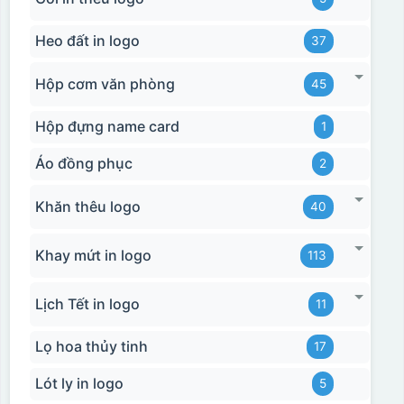
Heo đất in logo
37
Hộp cơm văn phòng
45
Hộp đựng name card
1
Áo đồng phục
2
Khăn thêu logo
40
Khay mứt in logo
113
Lịch Tết in logo
11
Lọ hoa thủy tinh
17
Lót ly in logo
5