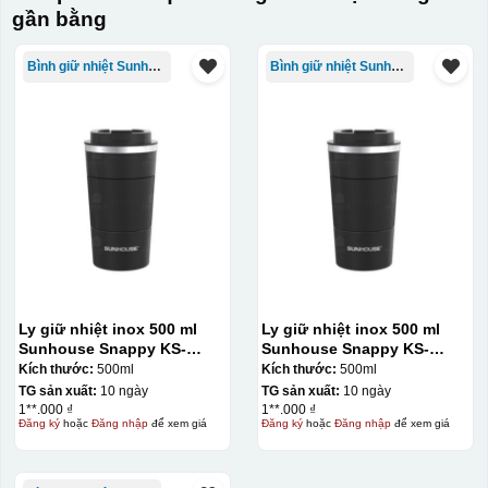
gần bằng
Bình giữ nhiệt Sunhouse
Bình giữ nhiệt Sunhouse
Ly giữ nhiệt inox 500 ml
Ly giữ nhiệt inox 500 ml
Sunhouse Snappy KS-
Sunhouse Snappy KS-
TU500S
TU500S
Kích thước:
500ml
Kích thước:
500ml
TG sản xuất:
10 ngày
TG sản xuất:
10 ngày
1**.000 ₫
1**.000 ₫
Đăng ký
hoặc
Đăng nhập
để xem giá
Đăng ký
hoặc
Đăng nhập
để xem giá