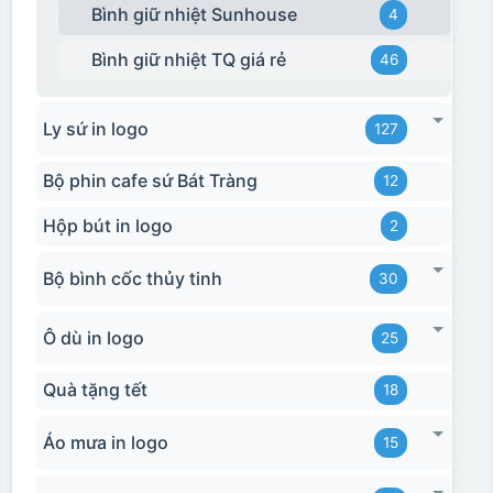
Bình giữ nhiệt Sunhouse
4
Bình giữ nhiệt TQ giá rẻ
46
Ly sứ in logo
127
Bộ phin cafe sứ Bát Tràng
12
Hộp bút in logo
2
Hộp xi ly sứ
Bộ bình cốc thủy tinh
30
Ô dù in logo
25
Quà tặng tết
18
Áo mưa in logo
15