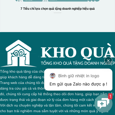
7 Tiêu chí lựa chọn quà tặng doanh nghiệp hiệu quả
Tổng kho quà tặng của chúng tôi tự hào với sự đa dạng sản phẩm,
Bình giữ nhiệt in logo
giúp khách hàng dễ dàng tìm kiếm quà tặng phù hợp cho mọi dịp.
Trang web của chúng tôi được thiết kế trực quan, cho phép bạn dễ
dàng tra cứu giá cả và thông tin chi tiết về từng sản phẩm. Bên cạnh
đó, chúng tôi cung cấp hệ thống theo dõi đơn hàng, giúp bạn nắm bắt
1
được trạng thái và giai đoạn xử lý của đơn hàng một cách thuận tiện.
Với dịch vụ chuyên nghiệp và tận tâm, chúng tôi cam kết mang đến
cho bạn trải nghiệm mua sắm tuyệt vời và những món quà ý nghĩa