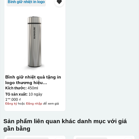
Bình giữ nhiệt in logo
Bình giữ nhiệt quà tặng in
logo thương hiệu
Sunhouse 450ml KQ-BGN30
Kích thước:
450ml
TG sản xuất:
10 ngày
1**.000 ₫
Đăng ký
hoặc
Đăng nhập
để xem giá
Sản phẩm liên quan khác danh mục với giá
gần bằng