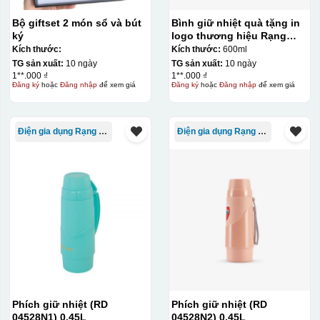
phù hợp cho sản xuất số lượng lớn, tuy nhiên đòi hỏi
quy trình chuẩn bị kỹ lưỡng và chi phí setup ban đầu
Bộ giftset 2 món sổ và bút
Bình giữ nhiệt quà tặng in
ký
logo thương hiệu Rạng
tương đối cao.
Đông 600ml KQ-BGN21
Kích thước:
Kích thước:
600ml
TG sản xuất:
10 ngày
TG sản xuất:
10 ngày
Kiểu hộp:
1**.000 ₫
1**.000 ₫
Đăng ký
hoặc
Đăng nhập
để xem giá
Đăng ký
hoặc
Đăng nhập
để xem giá
Hộp diêm định hình quai xách
Điện gia dụng Rạng Đông
Điện gia dụng Rạng Đông
Phích giữ nhiệt (RD
Phích giữ nhiệt (RD
04528N1) 0,45L
04528N2) 0,45L