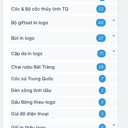
Cốc & Bộ cốc thủy tinh TQ
23
Bộ giftset In logo
43
Bút in logo
37
Cặp da in logo
71
Chai rượu Bát Tràng
28
Cốc sứ Trung Quốc
7
Đèn xông tinh dầu
2
Gấu Bông theu-logo
3
Giá đỡ điện thoại
2
Gối in thêu logo
5