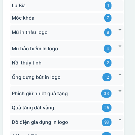
Lu Bia
1
Móc khóa
7
Mũ in thêu logo
8
Mũ bảo hiểm In logo
4
Nồi thủy tinh
2
Ống đựng bút in logo
12
Phích giữ nhiệt quà tặng
33
Quà tặng dát vàng
25
Đồ điện gia dụng in logo
99