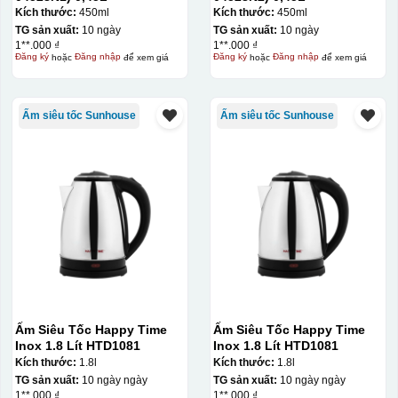
Kích thước:
450ml
Kích thước:
450ml
TG sản xuất:
10 ngày
TG sản xuất:
10 ngày
1**.000 ₫
1**.000 ₫
Đăng ký
hoặc
Đăng nhập
để xem giá
Đăng ký
hoặc
Đăng nhập
để xem giá
Ấm siêu tốc Sunhouse
Ấm siêu tốc Sunhouse
Hộp định hình
Ấm Siêu Tốc Happy Time
Ấm Siêu Tốc Happy Time
Inox 1.8 Lít HTD1081
Inox 1.8 Lít HTD1081
Kích thước:
1.8l
Kích thước:
1.8l
TG sản xuất:
10 ngày ngày
TG sản xuất:
10 ngày ngày
1**.000 ₫
1**.000 ₫