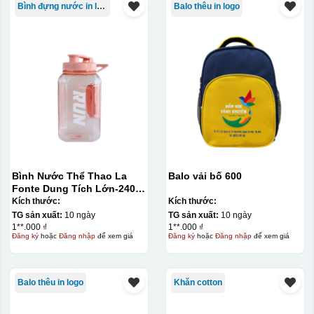
Bình đựng nước in logo
Balo thêu in logo
Bình Nước Thể Thao La
Balo vải bố 600
Fonte Dung Tích Lớn-2400
ML014892-BLU
Kích thước:
Kích thước:
TG sản xuất:
10 ngày
TG sản xuất:
10 ngày
1**.000 ₫
1**.000 ₫
Đăng ký
hoặc
Đăng nhập
để xem giá
Đăng ký
hoặc
Đăng nhập
để xem giá
Balo thêu in logo
Khăn cotton