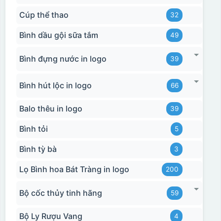
Cúp thể thao
32
Bình dầu gội sữa tắm
49
Bình đựng nước in logo
39
Bình hút lộc in logo
66
Balo thêu in logo
39
Bình tỏi
5
Bình tỳ bà
3
Lọ Bình hoa Bát Tràng in logo
200
Bộ cốc thủy tinh hãng
59
Bộ Ly Rượu Vang
4