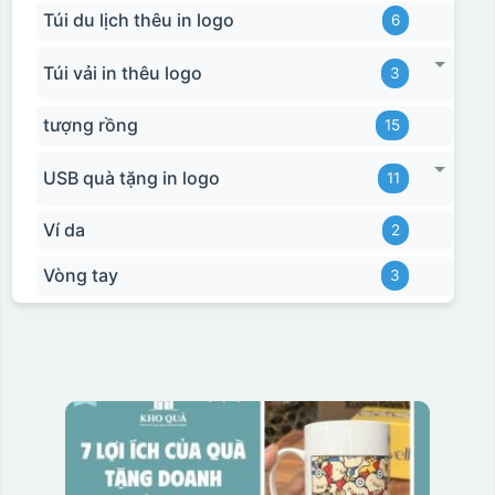
Túi du lịch thêu in logo
6
Túi vải in thêu logo
3
tượng rồng
15
USB quà tặng in logo
11
Ví da
2
Vòng tay
3