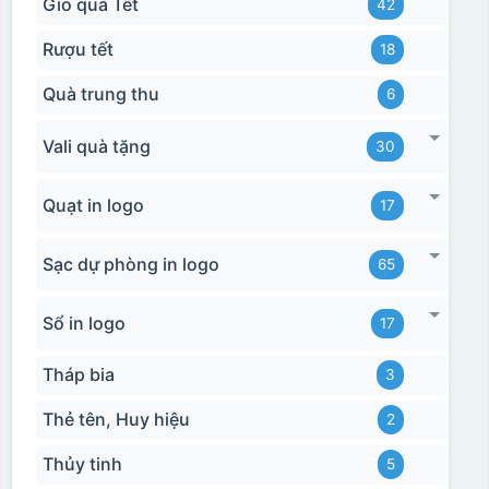
Giỏ quà Tết
42
Rượu tết
18
Quà trung thu
6
Vali quà tặng
30
Quạt in logo
17
Sạc dự phòng in logo
65
Sổ in logo
17
Tháp bia
3
Thẻ tên, Huy hiệu
2
Thủy tinh
5