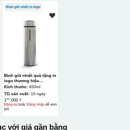
Bình giữ nhiệt in logo
Bình giữ nhiệt quà tặng in
logo thương hiệu
Sunhouse 450ml KQ-
Kích thước:
450ml
BGN30
TG sản xuất:
10 ngày
1**.000 ₫
Đăng ký
hoặc
Đăng nhập
để xem
giá
c với giá gần bằng