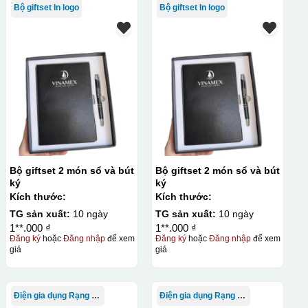
Bộ giftset In logo
Bộ giftset In logo
Bộ giftset 2 món sổ và bút
Bộ giftset 2 món sổ và bút
ký
ký
Kích thước:
Kích thước:
TG sản xuất:
10 ngày
TG sản xuất:
10 ngày
1**.000 ₫
1**.000 ₫
Đăng ký
hoặc
Đăng nhập
để xem
Đăng ký
hoặc
Đăng nhập
để xem
giá
giá
Điện gia dụng Rạng Đông
Điện gia dụng Rạng Đông