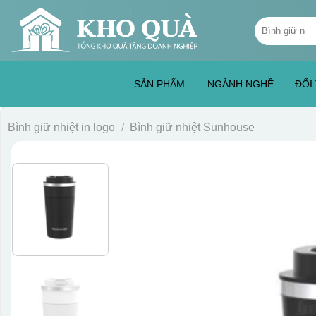
Skip
Tìm
to
kiếm:
content
SẢN PHẨM
NGÀNH NGHỀ
ĐỐI
Bình giữ nhiệt in logo
/
Bình giữ nhiệt Sunhouse