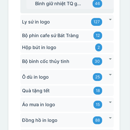
Bình giữ nhiệt TQ giá rẻ
46
Ly sứ in logo
127
Bộ phin cafe sứ Bát Tràng
12
Hộp bút in logo
2
Bộ bình cốc thủy tinh
30
Ô dù in logo
25
Quà tặng tết
18
Áo mưa in logo
15
Đồng hồ in logo
88