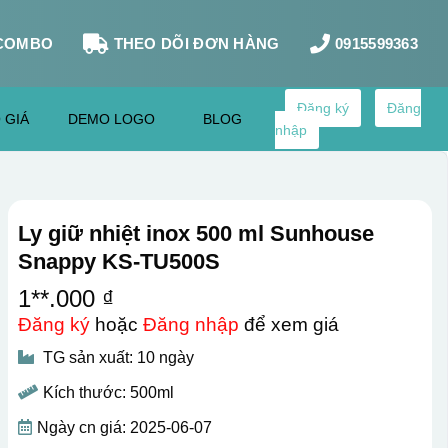
COMBO
THEO DÕI ĐƠN HÀNG
0915599363
Đăng ký
Đăng
 GIÁ
DEMO LOGO
BLOG
nhập
Ly giữ nhiệt inox 500 ml Sunhouse
Snappy KS-TU500S
1**.000 ₫
Đăng ký
hoặc
Đăng nhập
để xem giá
TG sản xuất: 10 ngày
Kích thước: 500ml
Ngày cn giá: 2025-06-07