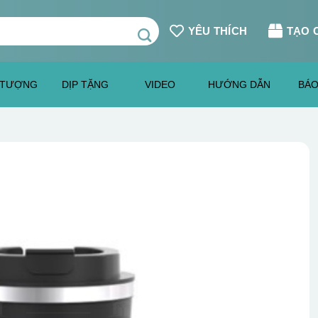
YÊU THÍCH
TẠO 
 TƯỢNG
DỊP TẶNG
VIDEO
HƯỚNG DẪN
BÁO