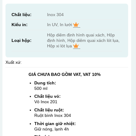
Chất liệu:
Inox 304
Kiểu in:
In UV, In lưới
Hộp diêm định hình quai xách, Hộp
Loại hộp:
định hình, Hộp diêm quai xách lót lụa,
Hộp xi lót lụa
Xuất xứ:
GIÁ CHƯA BAO GỒM VAT, VAT 10%
Dung tích:
500 ml
Chất liệu vỏ:
Vỏ Inox 201
Chất liệu ruột:
Ruột bình Inox 304
Thời gian giữ nhiệt:
Giữ nóng, lạnh 4h