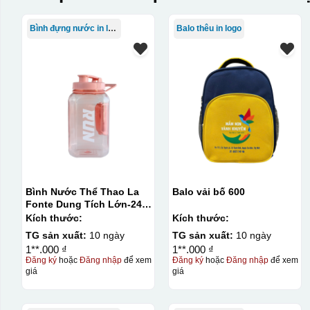
Bình đựng nước in logo
Balo thêu in logo
Bình Nước Thể Thao La
Balo vải bố 600
Fonte Dung Tích Lớn-2400
ML014892-BLU
Kích thước:
Kích thước:
TG sản xuất:
10 ngày
TG sản xuất:
10 ngày
1**.000 ₫
1**.000 ₫
Đăng ký
hoặc
Đăng nhập
để xem
Đăng ký
hoặc
Đăng nhập
để xem
giá
giá