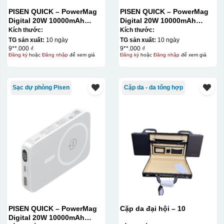
PISEN QUICK – PowerMag
PISEN QUICK – PowerMag
Digital 20W 10000mAh
Digital 20W 10000mAh
Power bank. White: 200pcs;
Power bank. White: 200pcs;
Kích thước:
Kích thước:
Blue: 200pcs
Blue: 200pcs
TG sản xuất:
10 ngày
TG sản xuất:
10 ngày
9**.000 ₫
9**.000 ₫
Đăng ký
hoặc
Đăng nhập
để xem giá
Đăng ký
hoặc
Đăng nhập
để xem giá
Sạc dự phòng Pisen
Cặp da - da tổng hợp
PISEN QUICK – PowerMag
Cặp da đại hội – 10
Digital 20W 10000mAh