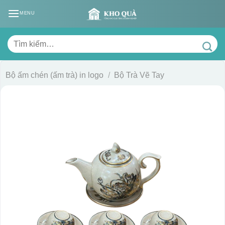
Skip
MENU
to
content
Tìm
kiếm:
Bộ ấm chén (ấm trà) in logo
/
Bộ Trà Vẽ Tay