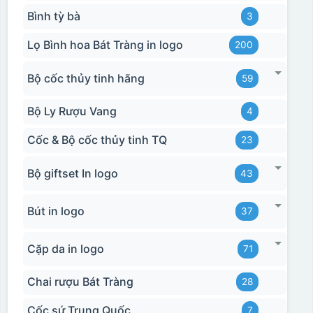
Bình tỳ bà
3
Lọ Bình hoa Bát Tràng in logo
200
Bộ cốc thủy tinh hãng
59
Bộ Ly Rượu Vang
4
Cốc & Bộ cốc thủy tinh TQ
23
Bộ giftset In logo
43
Bút in logo
37
Cặp da in logo
71
Chai rượu Bát Tràng
28
Cốc sứ Trung Quốc
7