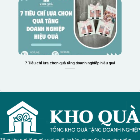
7 Tiêu chí lựa chọn quà tặng doanh nghiệp hiệu quả
Tổng kho quà tặng của chúng tôi tự hào với sự đa dạng sản phẩm,