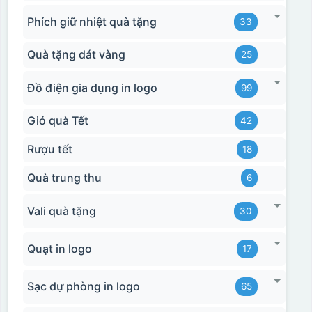
Phích giữ nhiệt quà tặng
33
Quà tặng dát vàng
25
Đồ điện gia dụng in logo
99
Giỏ quà Tết
42
Rượu tết
18
Quà trung thu
6
Vali quà tặng
30
Quạt in logo
17
Sạc dự phòng in logo
65