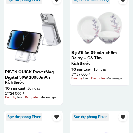
Sạc dự phòng Pisen
Bộ bát đĩa Minh Long
Bộ đồ ăn 09 sản phẩm –
Daisy – Cỏ Tím
Kích thước:
TG sản xuất:
10 ngày
PISEN QUICK PowerMag
1**17.000 ₫
Digital 30W 10000mAh
Đăng ký
hoặc
Đăng nhập
để xem giá
Kích thước:
TG sản xuất:
10 ngày
1**24.000 ₫
Đăng ký
hoặc
Đăng nhập
để xem giá
Sạc dự phòng Pisen
Sạc dự phòng Pisen