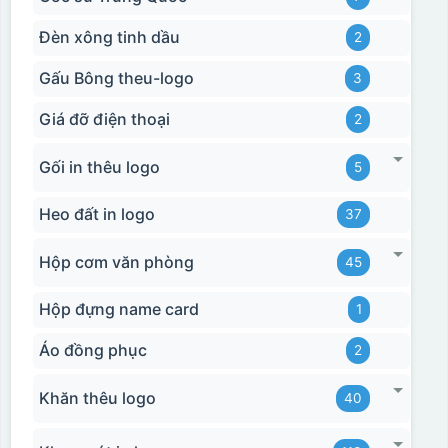
Đèn xông tinh dầu
2
Gấu Bông theu-logo
3
Giá đỡ điện thoại
2
Gối in thêu logo
5
Heo đất in logo
37
Hộp cơm văn phòng
45
Hộp đựng name card
1
Áo đồng phục
2
Khăn thêu logo
40