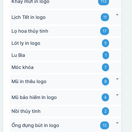
Khay mứt in logo
113
Lịch Tết in logo
11
Lọ hoa thủy tinh
17
Lót ly in logo
5
Lu Bia
1
Móc khóa
7
Mũ in thêu logo
8
Mũ bảo hiểm In logo
4
Nồi thủy tinh
2
Ống đựng bút in logo
12