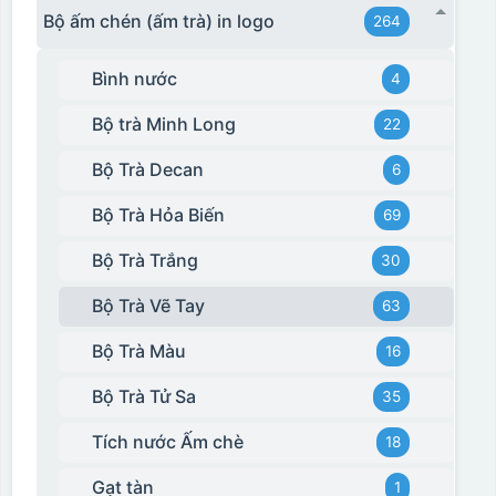
Bộ ấm chén (ấm trà) in logo
264
Bình nước
4
Bộ trà Minh Long
22
Bộ Trà Decan
6
Bộ Trà Hỏa Biến
69
Bộ Trà Trắng
30
Bộ Trà Vẽ Tay
63
Bộ Trà Màu
16
Bộ Trà Tử Sa
35
Tích nước Ấm chè
18
Gạt tàn
1