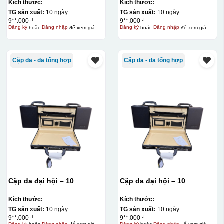
Power bank. White: 200pcs;
Kích thước:
Kích thước:
Blue: 200pcs
TG sản xuất:
10 ngày
TG sản xuất:
10 ngày
9**.000 ₫
9**.000 ₫
Đăng ký
hoặc
Đăng nhập
để xem giá
Đăng ký
hoặc
Đăng nhập
để xem giá
Cặp da - da tổng hợp
Cặp da - da tổng hợp
Cặp da đại hội – 10
Cặp da đại hội – 10
Kích thước:
Kích thước:
TG sản xuất:
10 ngày
TG sản xuất:
10 ngày
9**.000 ₫
9**.000 ₫