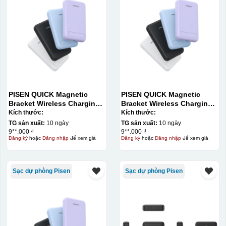
PISEN QUICK Magnetic
PISEN QUICK Magnetic
Bracket Wireless Charging
Bracket Wireless Charging
Power Bank PD296C-1
Power Bank PD296C-1
Kích thước:
Kích thước:
10000 (20W) (LS-
10000 (20W) (LS-
TG sản xuất:
10 ngày
TG sản xuất:
10 ngày
DY240/Purple) Carton – CN
DY240/Purple) Carton – CN
9**.000 ₫
9**.000 ₫
Đăng ký
hoặc
Đăng nhập
để xem giá
Đăng ký
hoặc
Đăng nhập
để xem giá
Kiểu in:
Sạc dự phòng Pisen
Sạc dự phòng Pisen
In logo decan ACD 2 mặt
In logo decan ACD 1 mặt
In logo decan AC 2 mặt