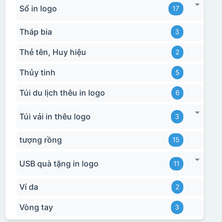
Sổ in logo
17
Tháp bia
3
Thẻ tên, Huy hiệu
2
Thủy tinh
5
Túi du lịch thêu in logo
6
Túi vải in thêu logo
3
tượng rồng
15
USB quà tặng in logo
11
Ví da
2
Vòng tay
3