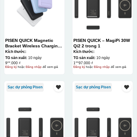
In logo decan AC 1 mặt
PISEN QUICK Magnetic
PISEN QUICK – MagiPi 30W
Bracket Wireless Charging
Qi2 2 trong 1
Power Bank PD296C-1
Kích thước:
Kích thước:
10000 (20W) (LS-
TG sản xuất:
10 ngày
TG sản xuất:
10 ngày
DY240/Purple) Carton – CN
9**.000 ₫
1**97.000 ₫
Đăng ký
hoặc
Đăng nhập
để xem giá
Đăng ký
hoặc
Đăng nhập
để xem giá
Sạc dự phòng Pisen
Sạc dự phòng Pisen