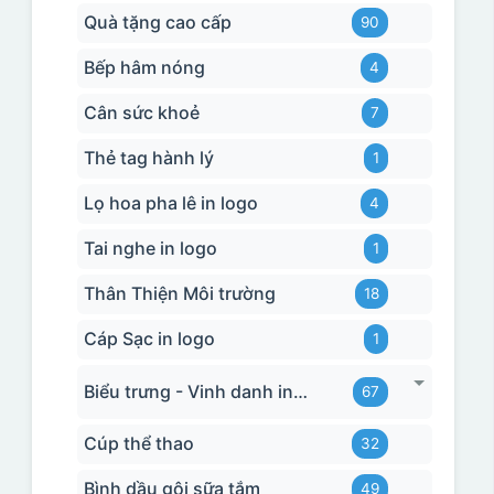
Quà tặng cao cấp
90
Bếp hâm nóng
4
Cân sức khoẻ
7
Thẻ tag hành lý
1
Lọ hoa pha lê in logo
4
Tai nghe in logo
1
Thân Thiện Môi trường
18
Cáp Sạc in logo
1
Biểu trưng - Vinh danh in logo
67
Cúp thể thao
32
Bình dầu gội sữa tắm
49