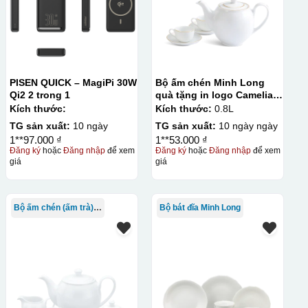
PISEN QUICK – MagiPi 30W
Bộ ấm chén Minh Long
Qi2 2 trong 1
quà tặng in logo Camelia
kẻ chỉ vàng 800ml KQ-
Kích thước:
Kích thước:
0.8L
ACML14
TG sản xuất:
10 ngày
TG sản xuất:
10 ngày ngày
1**97.000 ₫
1**53.000 ₫
Đăng ký
hoặc
Đăng nhập
để xem
Đăng ký
hoặc
Đăng nhập
để xem
giá
giá
Bộ ấm chén (ấm trà) in logo
Bộ bát đĩa Minh Long