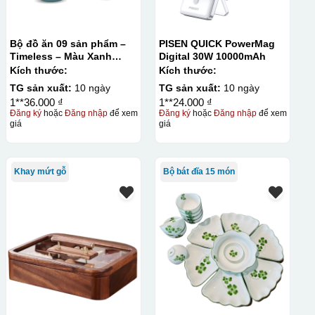
Bộ đồ ăn 09 sản phẩm –
PISEN QUICK PowerMag
Timeless – Màu Xanh
Digital 30W 10000mAh
Dương
Kích thước:
Kích thước:
TG sản xuất:
10 ngày
TG sản xuất:
10 ngày
1**36.000 ₫
1**24.000 ₫
Đăng ký
hoặc
Đăng nhập
để xem
Đăng ký
hoặc
Đăng nhập
để xem
giá
giá
Khay mứt gỗ
Bộ bát đĩa 15 món