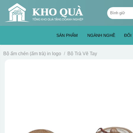
Skip
Tìm
to
kiếm:
content
SẢN PHẨM
NGÀNH NGHỀ
ĐỐI
Bộ ấm chén (ấm trà) in logo
/
Bộ Trà Vẽ Tay