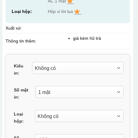
AC 1 mặt
Loại hộp:
Hộp xi lót lụa
Xuất xứ:
giá kèm hũ trà
Thông tin thêm:
Kiểu
in:
Số mặt
in:
Loại
hộp:
Số