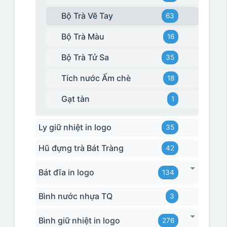
Bộ Trà Vẽ Tay
63
Bộ Trà Màu
16
Bộ Trà Tử Sa
35
Tích nước Ấm chè
18
Gạt tàn
1
Ly giữ nhiệt in logo
35
Hũ đựng trà Bát Tràng
42
Bát đĩa in logo
134
Bình nước nhựa TQ
3
Bình giữ nhiệt in logo
276