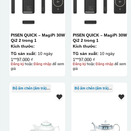
PISEN QUICK – MagiPi 30W
PISEN QUICK – MagiPi 30W
Qi2 2 trong 1
Qi2 2 trong 1
Kích thước:
Kích thước:
TG sản xuất:
10 ngày
TG sản xuất:
10 ngày
1**97.000 ₫
1**97.000 ₫
Đăng ký
hoặc
Đăng nhập
để xem
Đăng ký
hoặc
Đăng nhập
để xem
giá
giá
Bộ ấm chén (ấm trà) in logo
Bộ ấm chén (ấm trà) in logo