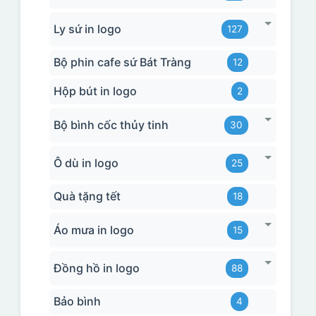
Ly sứ in logo
127
Bộ phin cafe sứ Bát Tràng
12
Hộp bút in logo
2
Bộ bình cốc thủy tinh
30
Ô dù in logo
25
Quà tặng tết
18
Áo mưa in logo
15
Đồng hồ in logo
88
Bảo bình
4