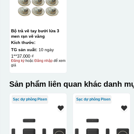
Bộ trà vẽ tay bưởi lửa 3
men rạn vẽ vàng
Kích thước:
TG sản xuất:
10 ngày
1**37.000 ₫
Đăng ký
hoặc
Đăng nhập
để xem
giá
Kiểu in:
In logo decan AC 2 mặt
Sản phẩm liên quan khác danh mụ
In logo decan AC 1 mặt
Sạc dự phòng Pisen
Sạc dự phòng Pisen
Kiểu hộp:
Hộp xi lót lụa
Hộp xi ấm chén