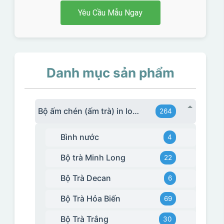
Yêu Cầu Mẫu Ngay
Danh mục sản phẩm
Bộ ấm chén (ấm trà) in logo
264
Bình nước
4
Bộ trà Minh Long
22
Bộ Trà Decan
6
Bộ Trà Hỏa Biến
69
Bộ Trà Trắng
30