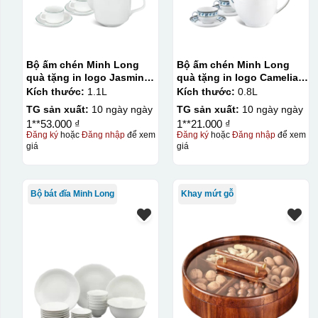
Bộ ấm chén Minh Long
Bộ ấm chén Minh Long
quà tặng in logo Jasmine
quà tặng in logo Camelia
kẻ chỉ xanh lá 1,1L KQ-
họa tiết lộc lạc 800ml KQ-
Kích thước:
1.1L
Kích thước:
0.8L
ACML13
ACML15
TG sản xuất:
10 ngày ngày
TG sản xuất:
10 ngày ngày
1**53.000 ₫
1**21.000 ₫
Đăng ký
hoặc
Đăng nhập
để xem
Đăng ký
hoặc
Đăng nhập
để xem
giá
giá
Bộ bát đĩa Minh Long
Khay mứt gỗ