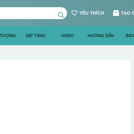
YÊU THÍCH
TẠO 
 TƯỢNG
DỊP TẶNG
VIDEO
HƯỚNG DẪN
BÁO