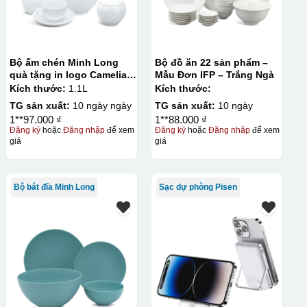
Bộ ấm chén Minh Long
Bộ đồ ăn 22 sản phẩm –
quà tặng in logo Camelia
Mẫu Đơn IFP – Trắng Ngà
1,1L KQ-ACML12
Kích thước:
1.1L
Kích thước:
TG sản xuất:
10 ngày ngày
TG sản xuất:
10 ngày
1**97.000 ₫
1**88.000 ₫
Đăng ký
hoặc
Đăng nhập
để xem
Đăng ký
hoặc
Đăng nhập
để xem
giá
giá
Bộ bát đĩa Minh Long
Sạc dự phòng Pisen