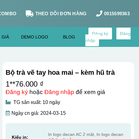
COMBO
THEO DÕI ĐƠN HÀNG
0915599363
Đăng ký
Đăng
 GIÁ
DEMO LOGO
BLOG
nhập
Bộ trà vẽ tay hoa mai – kèm hũ trà
1**76.000 ₫
Đăng ký
hoặc
Đăng nhập
để xem giá
TG sản xuất: 10 ngày
Ngày cn giá: 2024-03-15
In logo decan AC 2 mặt, In logo decan
Kiểu in: