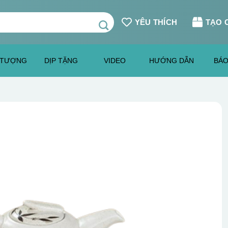
YÊU THÍCH
TẠO 
 TƯỢNG
DỊP TẶNG
VIDEO
HƯỚNG DẪN
BÁO