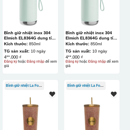
Bình giữ nhiệt inox 304
Bình giữ nhiệt inox 304
Elmich EL8364G dung tích
Elmich EL8364G dung tích
850ml
850ml
Kích thước:
850ml
Kích thước:
850ml
TG sản xuất:
10 ngày
TG sản xuất:
10 ngày
4**.000 ₫
4**.000 ₫
Đăng ký
hoặc
Đăng nhập
để xem
Đăng ký
hoặc
Đăng nhập
để xem
giá
giá
Bình giữ nhiệt La Fonte
Bình giữ nhiệt La Fonte