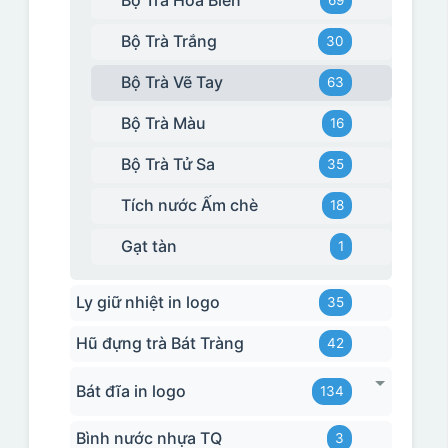
Bộ Trà Hỏa Biến
69
Bộ Trà Trắng
30
Bộ Trà Vẽ Tay
63
Bộ Trà Màu
16
Bộ Trà Tử Sa
35
Tích nước Ấm chè
18
Gạt tàn
1
Ly giữ nhiệt in logo
35
Hũ đựng trà Bát Tràng
42
Bát đĩa in logo
134
Bình nước nhựa TQ
3