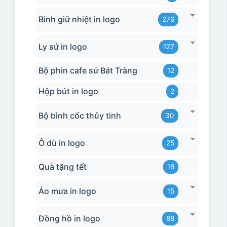
Bình giữ nhiệt in logo
276
Ly sứ in logo
127
Bộ phin cafe sứ Bát Tràng
12
Hộp bút in logo
2
Bộ bình cốc thủy tinh
30
Ô dù in logo
25
Quà tặng tết
18
Áo mưa in logo
15
Đồng hồ in logo
88