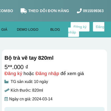
COMBO
THEO DÕI ĐƠN HÀNG
0915599363
Đăng ký
Đăng
 GIÁ
DEMO LOGO
BLOG
nhập
Bộ trà vẽ tay 820ml
5**.000 ₫
Đăng ký
hoặc
Đăng nhập
để xem giá
TG sản xuất: 10 ngày
Kích thước: 820ml
Ngày cn giá: 2024-03-14