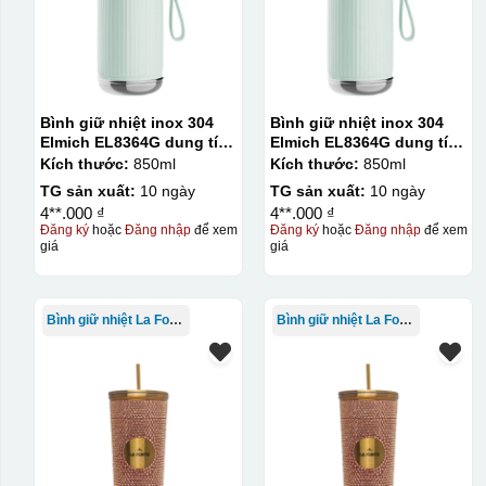
Kiểu hộp:
Hộp xi lót lụa
Hộp xi ấm chén
Bình giữ nhiệt inox 304
Bình giữ nhiệt inox 304
Elmich EL8364G dung tích
Elmich EL8364G dung tích
850ml
850ml
Kích thước:
850ml
Kích thước:
850ml
TG sản xuất:
10 ngày
TG sản xuất:
10 ngày
4**.000 ₫
4**.000 ₫
Đăng ký
hoặc
Đăng nhập
để xem
Đăng ký
hoặc
Đăng nhập
để xem
giá
giá
Bình giữ nhiệt La Fonte
Bình giữ nhiệt La Fonte