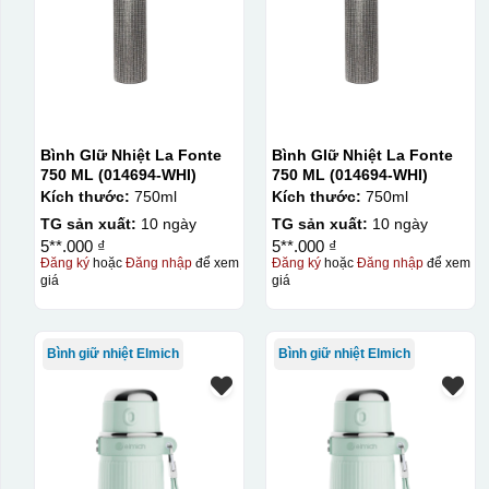
Bình GIữ Nhiệt La Fonte
Bình GIữ Nhiệt La Fonte
750 ML (014694-WHI)
750 ML (014694-WHI)
Kích thước:
750ml
Kích thước:
750ml
TG sản xuất:
10 ngày
TG sản xuất:
10 ngày
5**.000 ₫
5**.000 ₫
Đăng ký
hoặc
Đăng nhập
để xem
Đăng ký
hoặc
Đăng nhập
để xem
giá
giá
Kiểu in:
In logo decan ACD 2 mặt
Bình giữ nhiệt Elmich
Bình giữ nhiệt Elmich
In logo decan ACD 1 mặt
In logo decan AC 2 mặt
In logo decan AC 1 mặt