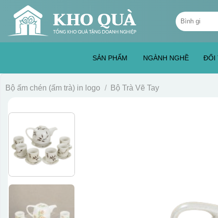
Skip
Tìm
to
kiếm:
content
SẢN PHẨM
NGÀNH NGHỀ
ĐỐI
Bộ ấm chén (ấm trà) in logo
/
Bộ Trà Vẽ Tay