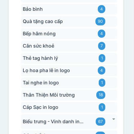
Bảo bình
4
Quà tặng cao cấp
90
Bếp hâm nóng
4
Cân sức khoẻ
7
Thẻ tag hành lý
1
Lọ hoa pha lê in logo
4
Tai nghe in logo
1
Thân Thiện Môi trường
18
Cáp Sạc in logo
1
Biểu trưng - Vinh danh in logo
67