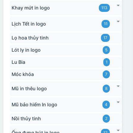
Khay mứt in logo
113
Lịch Tết in logo
11
Lọ hoa thủy tinh
17
Hộp xi biểu trưng
Lót ly in logo
5
Lu Bia
1
Móc khóa
7
Mũ in thêu logo
8
Mũ bảo hiểm In logo
4
Nồi thủy tinh
2
Ống đựng bút in logo
12