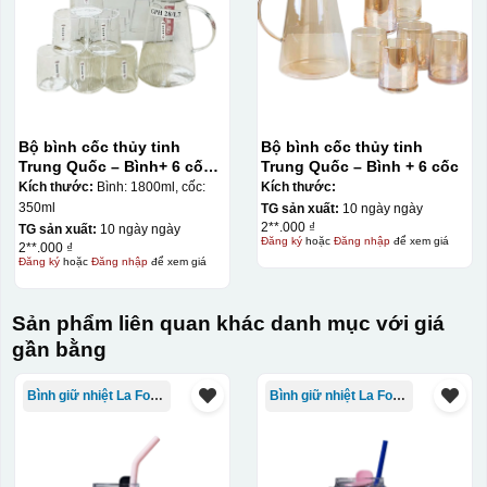
Bộ bình cốc thủy tinh
Bộ bình cốc thủy tinh
Trung Quốc – Bình+ 6 cốc
Trung Quốc – Bình + 6 cốc
không quai Deli
Kích thước:
Bình: 1800ml, cốc:
Kích thước:
350ml
TG sản xuất:
10 ngày ngày
2**.000 ₫
TG sản xuất:
10 ngày ngày
Đăng ký
hoặc
Đăng nhập
để xem giá
2**.000 ₫
Đăng ký
hoặc
Đăng nhập
để xem giá
Sản phẩm liên quan khác danh mục với giá
gần bằng
Bình giữ nhiệt La Fonte
Bình giữ nhiệt La Fonte