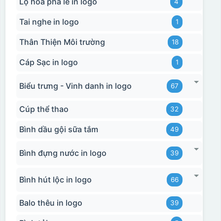
Lọ hoa pha lê in logo
4
Tai nghe in logo
1
Thân Thiện Môi trường
18
Cáp Sạc in logo
1
Biểu trưng - Vinh danh in logo
67
Cúp thể thao
32
Bình dầu gội sữa tắm
49
Bình đựng nước in logo
39
Bình hút lộc in logo
66
Balo thêu in logo
39