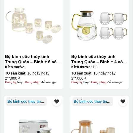
Bộ bình cốc thủy tinh
Bộ bình cốc thủy tinh
Trung Quốc – Bình + 6 cốc
Trung Quốc – Bình + 4 cốc
họa tiết hoa
quai vàng Deli
Kích thước:
Kích thước:
1.8l
TG sản xuất:
10 ngày ngày
TG sản xuất:
10 ngày ngày
2**.000 ₫
2**.000 ₫
Đăng ký
hoặc
Đăng nhập
để xem giá
Đăng ký
hoặc
Đăng nhập
để xem giá
Bộ bình cốc thủy tinh TQ
Bộ bình cốc thủy tinh TQ