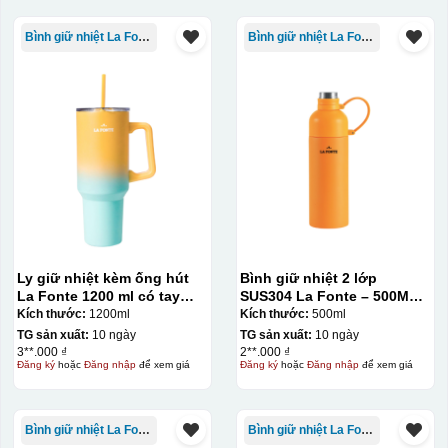
Bình giữ nhiệt La Fonte
Bình giữ nhiệt La Fonte
Ly giữ nhiệt kèm ống hút
Bình giữ nhiệt 2 lớp
La Fonte 1200 ml có tay
SUS304 La Fonte – 500ML –
cầm – 012317
012737
Kích thước:
1200ml
Kích thước:
500ml
TG sản xuất:
10 ngày
TG sản xuất:
10 ngày
3**.000 ₫
2**.000 ₫
Đăng ký
hoặc
Đăng nhập
để xem giá
Đăng ký
hoặc
Đăng nhập
để xem giá
Bình giữ nhiệt La Fonte
Bình giữ nhiệt La Fonte