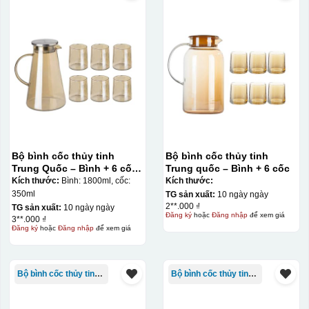
Bộ bình cốc thủy tinh
Bộ bình cốc thủy tinh
Trung Quốc – Bình + 6 cốc
Trung quốc – Bình + 6 cốc
không quai màu vàng Deli
Kích thước:
Bình: 1800ml, cốc:
Kích thước:
350ml
TG sản xuất:
10 ngày ngày
2**.000 ₫
TG sản xuất:
10 ngày ngày
Đăng ký
hoặc
Đăng nhập
để xem giá
3**.000 ₫
Đăng ký
hoặc
Đăng nhập
để xem giá
Bộ bình cốc thủy tinh TQ
Bộ bình cốc thủy tinh TQ