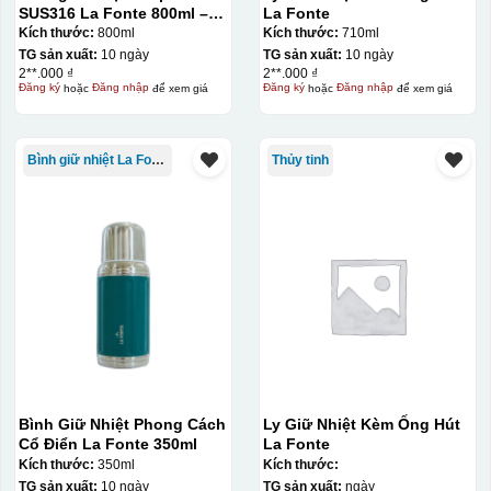
SUS316 La Fonte 800ml –
La Fonte
012720
Kích thước:
800ml
Kích thước:
710ml
TG sản xuất:
10 ngày
TG sản xuất:
10 ngày
2**.000 ₫
2**.000 ₫
Đăng ký
hoặc
Đăng nhập
để xem giá
Đăng ký
hoặc
Đăng nhập
để xem giá
Bình giữ nhiệt La Fonte
Thủy tinh
Bình Giữ Nhiệt Phong Cách
Ly Giữ Nhiệt Kèm Ống Hút
Cổ Điển La Fonte 350ml
La Fonte
Kích thước:
350ml
Kích thước:
TG sản xuất:
10 ngày
TG sản xuất:
ngày