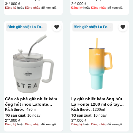
3**.000 ₫
2**.000 ₫
Đăng ký
hoặc
Đăng nhập
để xem giá
Đăng ký
hoặc
Đăng nhập
để xem giá
Bình giữ nhiệt La Fonte
Bình giữ nhiệt La Fonte
Hộp xi ly sứ
Cốc cà phê giữ nhiệt kèm
Ly giữ nhiệt kèm ống hút
ống hút inox Lafonte
La Fonte 1200 ml có tay
480ML – 012782
cầm – 012317
Kích thước:
480ml
Kích thước:
1200ml
TG sản xuất:
10 ngày
TG sản xuất:
10 ngày
2**.000 ₫
3**.000 ₫
Đăng ký
hoặc
Đăng nhập
để xem giá
Đăng ký
hoặc
Đăng nhập
để xem giá