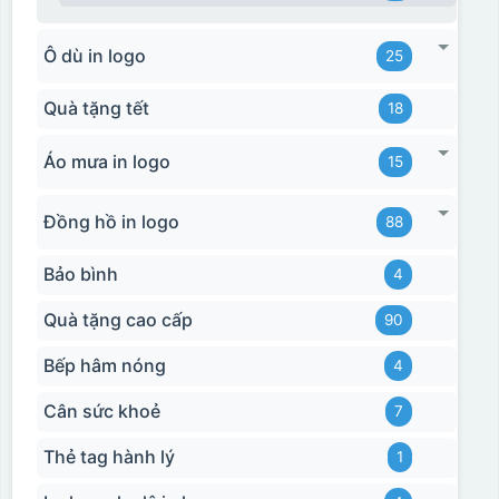
Ô dù in logo
25
Quà tặng tết
18
Áo mưa in logo
15
Đồng hồ in logo
88
Bảo bình
4
Quà tặng cao cấp
90
Bếp hâm nóng
4
Cân sức khoẻ
7
Thẻ tag hành lý
1