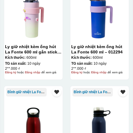
Ly giữ nhiệt kèm ống hút
Ly giữ nhiệt kèm ống hút
La Fonte 600 ml gắn sticker
La Fonte 600 ml – 012294
– 012294
Kích thước:
600ml
Kích thước:
600ml
TG sản xuất:
10 ngày
TG sản xuất:
10 ngày
2**.000 ₫
2**.000 ₫
Đăng ký
hoặc
Đăng nhập
để xem giá
Đăng ký
hoặc
Đăng nhập
để xem giá
Kiểu hộp:
Bình giữ nhiệt La Fonte
Bình giữ nhiệt La Fonte
Hộp xi lót lụa
Hộp xi ấm chén