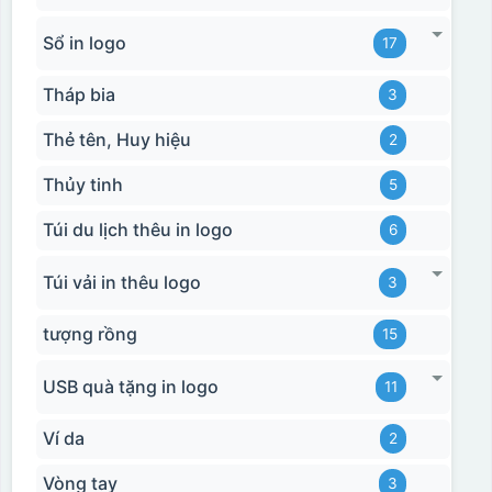
Sổ in logo
17
Tháp bia
3
Thẻ tên, Huy hiệu
2
Thủy tinh
5
Túi du lịch thêu in logo
6
Túi vải in thêu logo
3
tượng rồng
15
USB quà tặng in logo
11
Ví da
2
Vòng tay
3