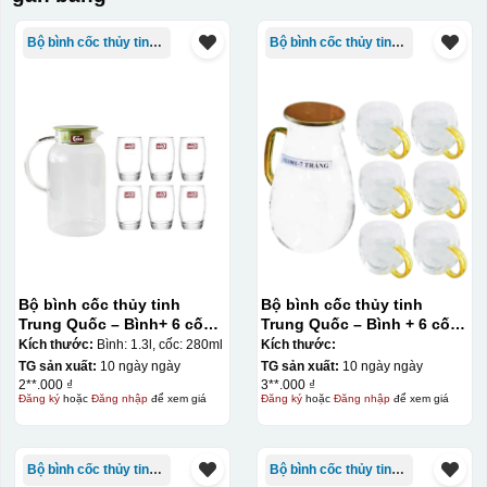
Bộ bình cốc thủy tinh TQ
Bộ bình cốc thủy tinh TQ
Bộ bình cốc thủy tinh
Bộ bình cốc thủy tinh
Trung Quốc – Bình+ 6 cốc
Trung Quốc – Bình + 6 cốc
bầu cao Deli
có quai
Kích thước:
Bình: 1.3l, cốc: 280ml
Kích thước:
TG sản xuất:
10 ngày ngày
TG sản xuất:
10 ngày ngày
2**.000 ₫
3**.000 ₫
Đăng ký
hoặc
Đăng nhập
để xem giá
Đăng ký
hoặc
Đăng nhập
để xem giá
Bộ bình cốc thủy tinh TQ
Bộ bình cốc thủy tinh TQ