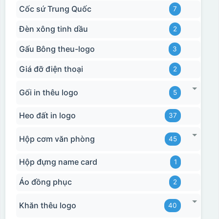
Cốc sứ Trung Quốc
7
Đèn xông tinh dầu
2
Gấu Bông theu-logo
3
Giá đỡ điện thoại
2
Hộp xi 2 cốc
Gối in thêu logo
5
Heo đất in logo
37
Hộp cơm văn phòng
45
Hộp đựng name card
1
Áo đồng phục
2
Khăn thêu logo
40