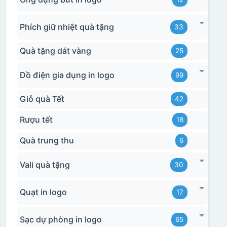
Phích giữ nhiệt quà tặng
33
Quà tặng dát vàng
25
Đồ điện gia dụng in logo
99
Giỏ quà Tết
42
Rượu tết
18
Quà trung thu
6
Vali quà tặng
30
Quạt in logo
17
Sạc dự phòng in logo
65