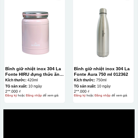
Bình giữ nhiệt inox 304 La
Bình giữ nhiệt inox 304 La
Fonte HIRU đựng thức ăn
Fonte Aura 750 ml 012362
420 ml – 012348
Kích thước:
420ml
Kích thước:
750ml
TG sản xuất:
10 ngày
TG sản xuất:
10 ngày
2**.000 ₫
2**.000 ₫
Đăng ký
hoặc
Đăng nhập
để xem giá
Đăng ký
hoặc
Đăng nhập
để xem giá