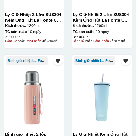
Ly Giữ Nhiệt 2 Lớp SUS304
Ly Giữ Nhiệt 2 Lớp SUS304
Kèm Ống Hút La Fonte Có
Kèm Ống Hút La Fonte Có
Tay Cầm 1200ml
Tay Cầm 1200ml
Kích thước:
1200ml
Kích thước:
1200ml
TG sản xuất:
10 ngày
TG sản xuất:
10 ngày
3**.000 ₫
3**.000 ₫
Đăng ký
hoặc
Đăng nhập
để xem giá
Đăng ký
hoặc
Đăng nhập
để xem giá
Bình giữ nhiệt La Fonte
Bình giữ nhiệt La Fonte
Bình giữ nhiệt 2 lớp
Ly Giữ Nhiệt Kèm Ống Hút