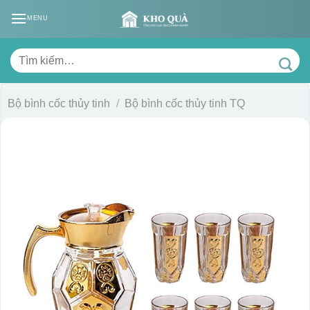
Skip
MENU
to
content
Tìm
kiếm:
Bộ bình cốc thủy tinh
/
Bộ bình cốc thủy tinh TQ