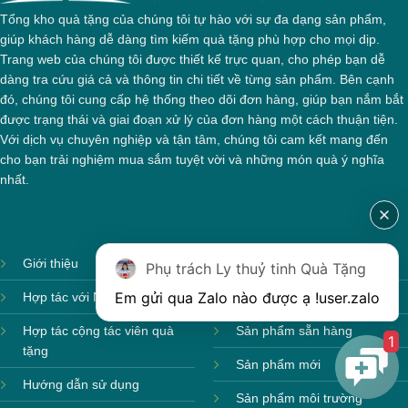
Tổng kho quà tặng của chúng tôi tự hào với sự đa dạng sản phẩm,
giúp khách hàng dễ dàng tìm kiếm quà tặng phù hợp cho mọi dịp.
Trang web của chúng tôi được thiết kế trực quan, cho phép bạn dễ
dàng tra cứu giá cả và thông tin chi tiết về từng sản phẩm. Bên cạnh
đó, chúng tôi cung cấp hệ thống theo dõi đơn hàng, giúp bạn nắm bắt
được trạng thái và giai đoạn xử lý của đơn hàng một cách thuận tiện.
Với dịch vụ chuyên nghiệp và tận tâm, chúng tôi cam kết mang đến
cho bạn trải nghiệm mua sắm tuyệt vời và những món quà ý nghĩa
nhất.
Giới thiệu
Ảnh sản xuất
Phụ trách Ly thuỷ tinh Quà Tặng
Em gửi qua Zalo nào được ạ !
user.zalo
Hợp tác với Nhà cung cấp
Sản phẩm theo mùa
Hộp xi 6 bát cơm
Hợp tác cộng tác viên quà
Sản phẩm sẵn hàng
1
tặng
Sản phẩm mới
Hướng dẫn sử dụng
Sản phẩm môi trường