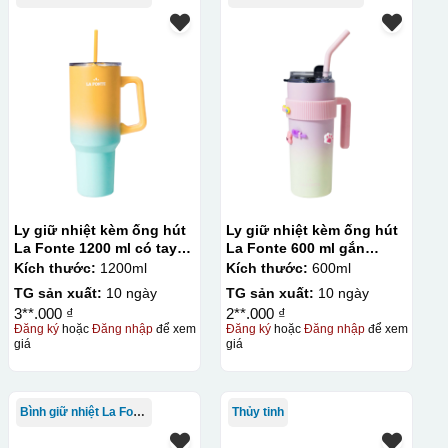
in trên nhiều chất liệu và phù hợp cho sản xuất số lượng
hí setup ban đầu tương đối cao.
Ly giữ nhiệt kèm ống hút
Ly giữ nhiệt kèm ống hút
La Fonte 1200 ml có tay
La Fonte 600 ml gắn
cầm – 012317
sticker – 012294
Kích thước:
1200ml
Kích thước:
600ml
TG sản xuất:
10 ngày
TG sản xuất:
10 ngày
3**.000 ₫
2**.000 ₫
Đăng ký
hoặc
Đăng nhập
để xem
Đăng ký
hoặc
Đăng nhập
để xem
giá
giá
Bình giữ nhiệt La Fonte
Thủy tinh