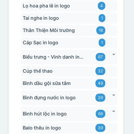
Lọ hoa pha lê in logo
4
Tai nghe in logo
1
Thân Thiện Môi trường
18
Cáp Sạc in logo
1
Biểu trưng - Vinh danh in logo
67
Cúp thể thao
32
Bình dầu gội sữa tắm
49
Bình đựng nước in logo
39
Bình hút lộc in logo
66
Balo thêu in logo
39