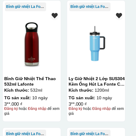
Bình giữ nhiệt La Fonte
Bình giữ nhiệt La Fonte
Bình Giữ Nhiệt Thể Thao
Ly Giữ Nhiệt 2 Lớp SUS304
532ml Lafonte
Kèm Ống Hút La Fonte Có
Tay Cầm 1200ml
Kích thước:
532ml
Kích thước:
1200ml
TG sản xuất:
10 ngày
TG sản xuất:
10 ngày
3**.000 ₫
3**.000 ₫
Đăng ký
hoặc
Đăng nhập
để xem
Đăng ký
hoặc
Đăng nhập
để xem
giá
giá
thuật in ấn sử dụng một tấm lưới được phủ hóa chất cảm quang,
 Mực in được đẩy qua các lỗ nhỏ trên lưới bằng một thanh gạt
Bình giữ nhiệt La Fonte
Bình giữ nhiệt La Fonte
c khóa hay các vật phẩm quà tặng khác. Kỹ thuật này cho