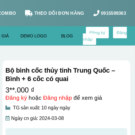
COMBO
THEO DÕI ĐƠN HÀNG
0915599363
Đăng ký
Đăng
 GIÁ
DEMO LOGO
BLOG
nhập
Bộ bình cốc thủy tinh Trung Quốc –
Bình + 6 cốc có quai
3**.000 ₫
Đăng ký
hoặc
Đăng nhập
để xem giá
TG sản xuất: 10 ngày ngày
Ngày cn giá: 2024-03-08