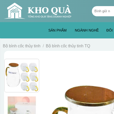
Skip
Tìm
to
kiếm:
content
SẢN PHẨM
NGÀNH NGHỀ
ĐỐI
Bộ bình cốc thủy tinh
/
Bộ bình cốc thủy tinh TQ