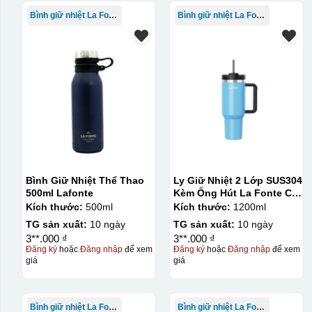
Bình giữ nhiệt La Fonte
Bình giữ nhiệt La Fonte
Bình Giữ Nhiệt Thể Thao
Ly Giữ Nhiệt 2 Lớp SUS304
500ml Lafonte
Kèm Ống Hút La Fonte Có
Tay Cầm 1200ml
Kích thước:
500ml
Kích thước:
1200ml
TG sản xuất:
10 ngày
TG sản xuất:
10 ngày
Kiểu in:
3**.000 ₫
3**.000 ₫
Đăng ký
hoặc
Đăng nhập
để xem
Đăng ký
hoặc
Đăng nhập
để xem
In lưới
giá
giá
In lưới (silk screen printing) trong ngành quà tặng là kỹ 
trong đó hình ảnh cần in được phơi sáng tạo thành khuôn.
Bình giữ nhiệt La Fonte
Bình giữ nhiệt La Fonte
(squeegee) để in lên bề mặt sản phẩm như ly, cốc, bút, mó