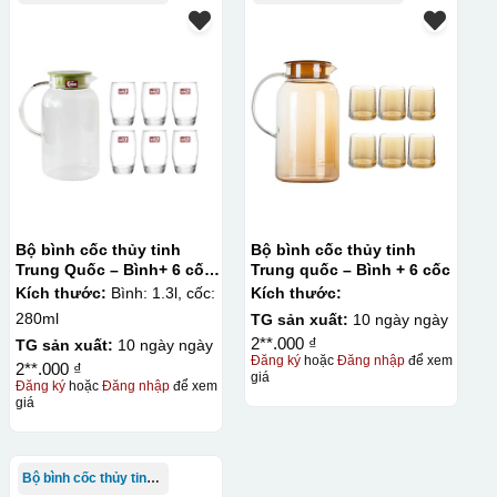
Bộ bình cốc thủy tinh
Bộ bình cốc thủy tinh
Trung Quốc – Bình+ 6 cốc
Trung quốc – Bình + 6 cốc
bầu cao Deli
Kích thước:
Bình: 1.3l, cốc:
Kích thước:
280ml
TG sản xuất:
10 ngày ngày
2**.000 ₫
TG sản xuất:
10 ngày ngày
Đăng ký
hoặc
Đăng nhập
để xem
2**.000 ₫
giá
Đăng ký
hoặc
Đăng nhập
để xem
giá
Bộ bình cốc thủy tinh TQ