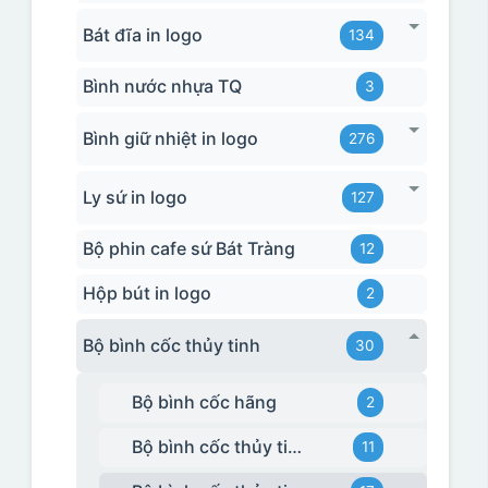
Bát đĩa in logo
134
Bình nước nhựa TQ
3
Bình giữ nhiệt in logo
276
Ly sứ in logo
127
Bộ phin cafe sứ Bát Tràng
12
Hộp bút in logo
2
Bộ bình cốc thủy tinh
30
Bộ bình cốc hãng
2
Bộ bình cốc thủy tinh - bộ ghép
11