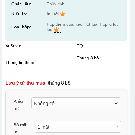
Chất liệu:
Thủy tinh
Kiểu in:
In lưới
Hộp diêm quai xách lót lụa, Hộp xi lót
Loại hộp:
lụa
Xuất xứ:
TQ
Thùng 8 bộ
Thông tin thêm:
Lưu ý từ thu mua:
thùng 8 bộ
Kiểu
in:
Số mặt
in: