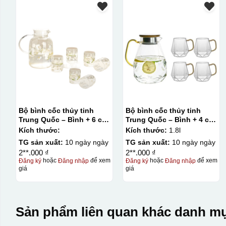
Bộ bình cốc thủy tinh
Bộ bình cốc thủy tinh
Trung Quốc – Bình + 6 cốc
Trung Quốc – Bình + 4 cốc
họa tiết hoa
quai vàng Deli
Kích thước:
Kích thước:
1.8l
TG sản xuất:
10 ngày ngày
TG sản xuất:
10 ngày ngày
2**.000 ₫
2**.000 ₫
Đăng ký
hoặc
Đăng nhập
để xem
Đăng ký
hoặc
Đăng nhập
để xem
giá
giá
Sản phẩm liên quan khác danh mụ