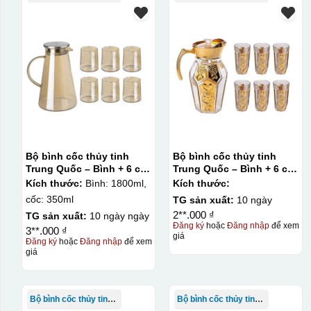
Bộ bình cốc thủy tinh
Bộ bình cốc thủy tinh
Trung Quốc – Bình + 6 cốc
Trung Quốc – Bình + 6 cốc
không quai màu vàng Deli
thủy tinh mạ vàng
Kích thước:
Bình: 1800ml,
Kích thước:
cốc: 350ml
TG sản xuất:
10 ngày
2**.000 ₫
TG sản xuất:
10 ngày ngày
Đăng ký
hoặc
Đăng nhập
để xem
3**.000 ₫
giá
Đăng ký
hoặc
Đăng nhập
để xem
giá
Bộ bình cốc thủy tinh TQ
Bộ bình cốc thủy tinh TQ