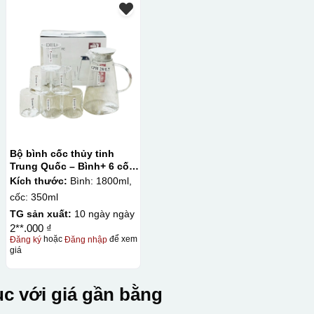
Bộ bình cốc thủy tinh
Trung Quốc – Bình+ 6 cốc
không quai Deli
Kích thước:
Bình: 1800ml,
cốc: 350ml
TG sản xuất:
10 ngày ngày
2**.000 ₫
Đăng ký
hoặc
Đăng nhập
để xem
giá
c với giá gần bằng