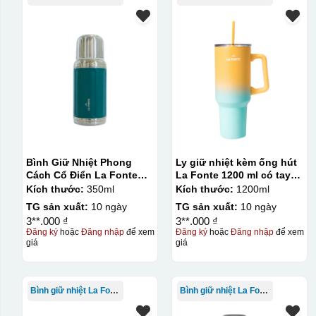
phép in được nhiều màu sắc khác nhau, độ bền cao, có thể 
lớn, tuy nhiên đòi hỏi quy trình chuẩn bị kỹ lưỡng và chi p
Kiểu hộp:
Hộp diêm quai xách lót lụa
Bình Giữ Nhiệt Phong
Ly giữ nhiệt kèm ống hút
Cách Cổ Điển La Fonte
La Fonte 1200 ml có tay
350ml
cầm – 012317
Kích thước:
350ml
Kích thước:
1200ml
TG sản xuất:
10 ngày
TG sản xuất:
10 ngày
3**.000 ₫
3**.000 ₫
Đăng ký
hoặc
Đăng nhập
để xem
Đăng ký
hoặc
Đăng nhập
để xem
giá
giá
Bình giữ nhiệt La Fonte
Bình giữ nhiệt La Fonte