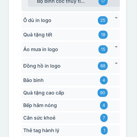
Bộ bình cốc thủy tinh TQ
17
Ô dù in logo
25
Quà tặng tết
18
Áo mưa in logo
15
Đồng hồ in logo
88
Bảo bình
4
Quà tặng cao cấp
90
Bếp hâm nóng
4
Cân sức khoẻ
7
Thẻ tag hành lý
1