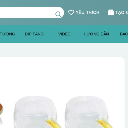
YÊU THÍCH
TẠO 
 TƯỢNG
DỊP TẶNG
VIDEO
HƯỚNG DẪN
BÁO