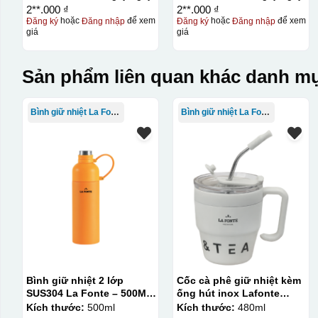
2**.000 ₫
2**.000 ₫
Đăng ký
hoặc
Đăng nhập
để xem
Đăng ký
hoặc
Đăng nhập
để xem
giá
giá
Sản phẩm liên quan khác danh mụ
Bình giữ nhiệt La Fonte
Bình giữ nhiệt La Fonte
Bình giữ nhiệt 2 lớp
Cốc cà phê giữ nhiệt kèm
SUS304 La Fonte – 500ML
ống hút inox Lafonte
– 012737
480ML – 012782
Kích thước:
500ml
Kích thước:
480ml