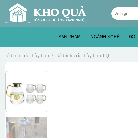
Skip
Tìm
to
kiếm:
content
SẢN PHẨM
NGÀNH NGHỀ
ĐỐI
Bộ bình cốc thủy tinh
/
Bộ bình cốc thủy tinh TQ