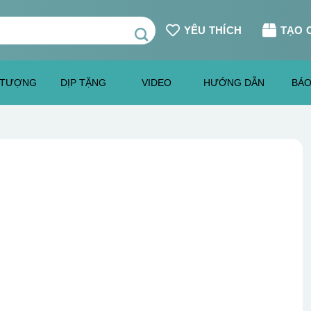
YÊU THÍCH
TẠO 
 TƯỢNG
DỊP TẶNG
VIDEO
HƯỚNG DẪN
BÁO