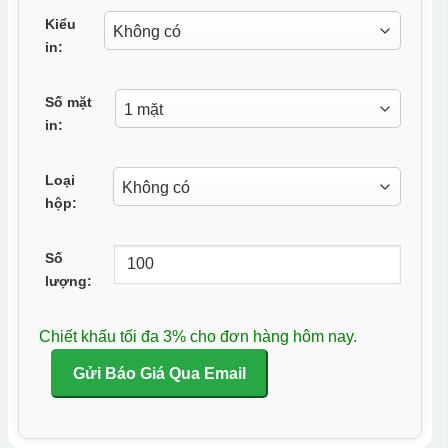
Kiểu
in:
Số mặt
in:
Loại
hộp:
Số
lượng:
Chiết khấu tối đa 3% cho đơn hàng hôm nay.
Gửi Báo Giá Qua Email