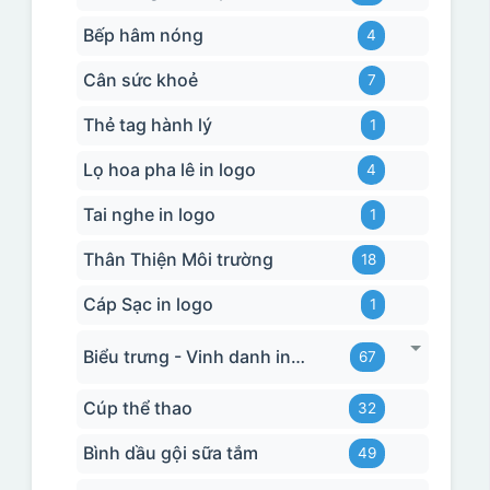
Bếp hâm nóng
4
Cân sức khoẻ
7
Thẻ tag hành lý
1
Lọ hoa pha lê in logo
4
Tai nghe in logo
1
Thân Thiện Môi trường
18
Cáp Sạc in logo
1
Biểu trưng - Vinh danh in logo
67
Cúp thể thao
32
Bình dầu gội sữa tắm
49