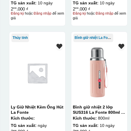
TG sản xuất:
10 ngày
TG sản xuất:
10 ngày
Kiểu in:
2**.000 ₫
2**.000 ₫
Đăng ký
hoặc
Đăng nhập
để xem
Đăng ký
hoặc
Đăng nhập
để xem
In lưới
giá
giá
In lưới (silk screen printing) trong ngành quà tặng là kỹ 
trong đó hình ảnh cần in được phơi sáng tạo thành khuôn.
Thủy tinh
Bình giữ nhiệt La Fonte
(squeegee) để in lên bề mặt sản phẩm như ly, cốc, bút, mó
phép in được nhiều màu sắc khác nhau, độ bền cao, có thể 
lớn, tuy nhiên đòi hỏi quy trình chuẩn bị kỹ lưỡng và chi p
Kiểu hộp:
Hộp diêm quai xách lót lụa
Ly Giữ Nhiệt Kèm Ống Hút
Bình giữ nhiệt 2 lớp
La Fonte
SUS316 La Fonte 800ml –
012720
Kích thước:
Kích thước:
800ml
TG sản xuất:
ngày
TG sản xuất:
10 ngày