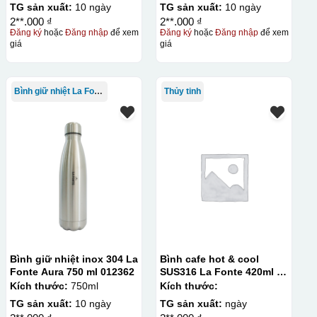
TG sản xuất:
10 ngày
TG sản xuất:
10 ngày
2**.000 ₫
2**.000 ₫
Đăng ký
hoặc
Đăng nhập
để xem
Đăng ký
hoặc
Đăng nhập
để xem
giá
giá
thuật in ấn sử dụng một tấm lưới được phủ hóa chất cảm quang,
 Mực in được đẩy qua các lỗ nhỏ trên lưới bằng một thanh gạt
Bình giữ nhiệt La Fonte
Thủy tinh
c khóa hay các vật phẩm quà tặng khác. Kỹ thuật này cho
in trên nhiều chất liệu và phù hợp cho sản xuất số lượng
hí setup ban đầu tương đối cao.
Bình giữ nhiệt inox 304 La
Bình cafe hot & cool
Fonte Aura 750 ml 012362
SUS316 La Fonte 420ml –
012775
Kích thước:
750ml
Kích thước:
TG sản xuất:
10 ngày
TG sản xuất:
ngày