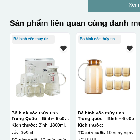
Xem
Sản phẩm liên quan cùng danh mụ
Bộ bình cốc thủy tinh TQ
Bộ bình cốc thủy tinh TQ
Bộ bình cốc thủy tinh
Bộ bình cốc thủy tinh
Trung Quốc – Bình+ 6 cốc
Trung quốc – Bình + 6 cốc
không quai Deli
Kích thước:
Bình: 1800ml,
Kích thước:
cốc: 350ml
TG sản xuất:
10 ngày ngày
2**.000 ₫
TG sản xuất:
10 ngày ngày