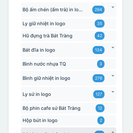
Bộ ấm chén (ấm trà) in logo
264
Ly giữ nhiệt in logo
35
Hũ đựng trà Bát Tràng
42
Bát đĩa in logo
134
Bình nước nhựa TQ
3
Bình giữ nhiệt in logo
276
Ly sứ in logo
127
Bộ phin cafe sứ Bát Tràng
12
Hộp bút in logo
2