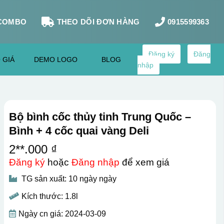
COMBO
THEO DÕI ĐƠN HÀNG
0915599363
Đăng ký
Đăng
 GIÁ
DEMO LOGO
BLOG
nhập
Bộ bình cốc thủy tinh Trung Quốc –
Bình + 4 cốc quai vàng Deli
2**.000 ₫
Đăng ký
hoặc
Đăng nhập
để xem giá
TG sản xuất: 10 ngày ngày
Kích thước: 1.8l
Ngày cn giá: 2024-03-09