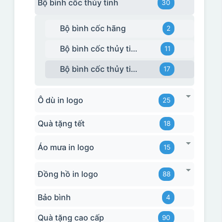
Bộ bình cốc thủy tinh
30
Bộ bình cốc hãng
2
Bộ bình cốc thủy tinh - bộ ghép
11
Bộ bình cốc thủy tinh TQ
17
Ô dù in logo
25
Quà tặng tết
18
Áo mưa in logo
15
Đồng hồ in logo
88
Bảo bình
4
Quà tặng cao cấp
90