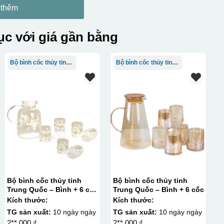
 thêm
c với giá gần bằng
Bộ bình cốc thủy tinh TQ
Bộ bình cốc thủy tinh TQ
Bộ bình cốc thủy tinh
Bộ bình cốc thủy tinh
Trung Quốc – Bình + 6 cốc
Trung Quốc – Bình + 6 cốc
họa tiết hoa
Kích thước:
Kích thước:
TG sản xuất:
10 ngày ngày
TG sản xuất:
10 ngày ngày
2**.000 ₫
2**.000 ₫