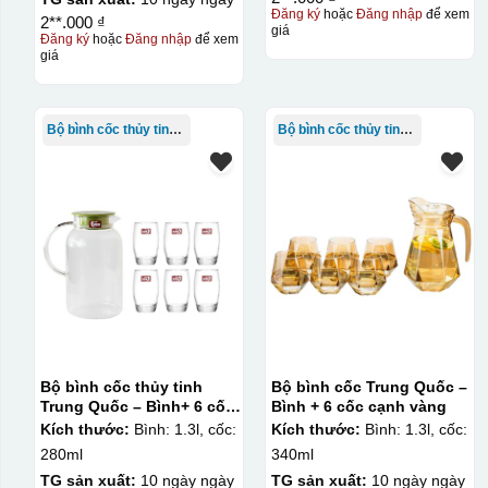
Đăng ký
hoặc
Đăng nhập
để xem
2**.000 ₫
giá
Đăng ký
hoặc
Đăng nhập
để xem
giá
Bộ bình cốc thủy tinh TQ
Bộ bình cốc thủy tinh TQ
Bộ bình cốc thủy tinh
Bộ bình cốc Trung Quốc –
Trung Quốc – Bình+ 6 cốc
Bình + 6 cốc cạnh vàng
bầu cao Deli
Kích thước:
Bình: 1.3l, cốc:
Kích thước:
Bình: 1.3l, cốc:
280ml
340ml
TG sản xuất:
10 ngày ngày
TG sản xuất:
10 ngày ngày