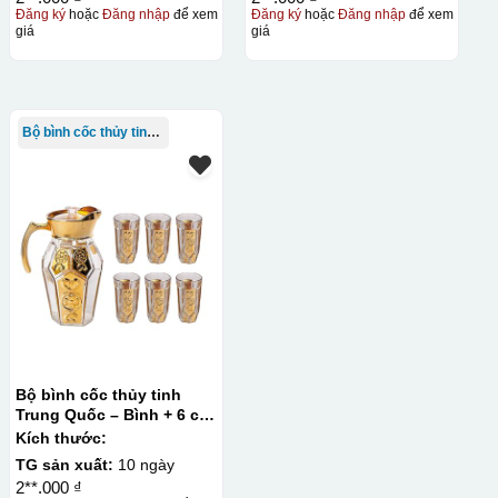
Đăng ký
hoặc
Đăng nhập
để xem
Đăng ký
hoặc
Đăng nhập
để xem
giá
giá
Bộ bình cốc thủy tinh TQ
Bộ bình cốc thủy tinh
Trung Quốc – Bình + 6 cốc
thủy tinh mạ vàng
Kích thước:
TG sản xuất:
10 ngày
2**.000 ₫