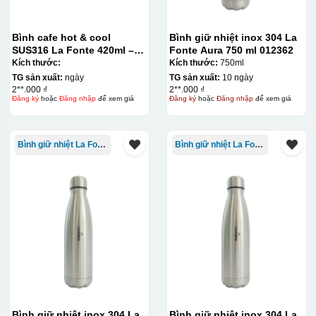
Bình cafe hot & cool
Bình giữ nhiệt inox 304 La
SUS316 La Fonte 420ml –
Fonte Aura 750 ml 012362
012775
Kích thước:
Kích thước:
750ml
TG sản xuất:
ngày
TG sản xuất:
10 ngày
2**.000 ₫
2**.000 ₫
Đăng ký
hoặc
Đăng nhập
để xem giá
Đăng ký
hoặc
Đăng nhập
để xem giá
Bình giữ nhiệt La Fonte
Bình giữ nhiệt La Fonte
Bình giữ nhiệt inox 304 La
Bình giữ nhiệt inox 304 La