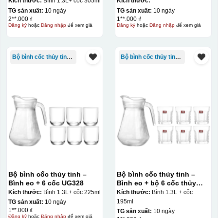
Kích thước:
Bình 1.3L+ cốc 305ml
Kích thước:
TG sản xuất:
10 ngày
TG sản xuất:
10 ngày
2**.000 ₫
1**.000 ₫
Đăng ký
hoặc
Đăng nhập
để xem giá
Đăng ký
hoặc
Đăng nhập
để xem giá
Bộ bình cốc thủy tinh - bộ ghép
Bộ bình cốc thủy tinh - bộ ghép
Bộ bình cốc thủy tinh –
Bộ bình cốc thủy tinh –
Bình eo + 6 cốc UG328
Bình eo + bộ 6 cốc thủy
tinh 5 cạnh deli
Kích thước:
Bình 1.3L+ cốc 225ml
Kích thước:
Bình 1.3L + cốc
195ml
TG sản xuất:
10 ngày
1**.000 ₫
TG sản xuất:
10 ngày
Đăng ký
hoặc
Đăng nhập
để xem giá