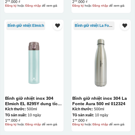
thành khuôn. Mực in được đẩy qua các lỗ nhỏ trên lưới
2**.000 ₫
2**.000 ₫
Đăng ký
hoặc
Đăng nhập
để xem giá
Đăng ký
hoặc
Đăng nhập
để xem giá
bằng một thanh gạt (squeegee) để in lên bề mặt sản
phẩm như ly, cốc, bút, móc khóa hay các vật phẩm quà
tặng khác. Kỹ thuật này cho phép in được nhiều màu sắc
Bình giữ nhiệt Elmich
Bình giữ nhiệt La Fonte
khác nhau, độ bền cao, có thể in trên nhiều chất liệu và
phù hợp cho sản xuất số lượng lớn, tuy nhiên đòi hỏi
quy trình chuẩn bị kỹ lưỡng và chi phí setup ban đầu
tương đối cao.
Kiểu hộp:
Hộp xi lót lụa
Hộp xi ấm chén
Bình giữ nhiệt inox 304
Bình giữ nhiệt inox 304 La
Elmich EL 8295Y dung tích
Fonte Aura 500 ml 012324
500ml
Kích thước:
500ml
Kích thước:
500ml
TG sản xuất:
10 ngày
TG sản xuất:
10 ngày
1**.000 ₫
1**.000 ₫
Đăng ký
hoặc
Đăng nhập
để xem giá
Đăng ký
hoặc
Đăng nhập
để xem giá