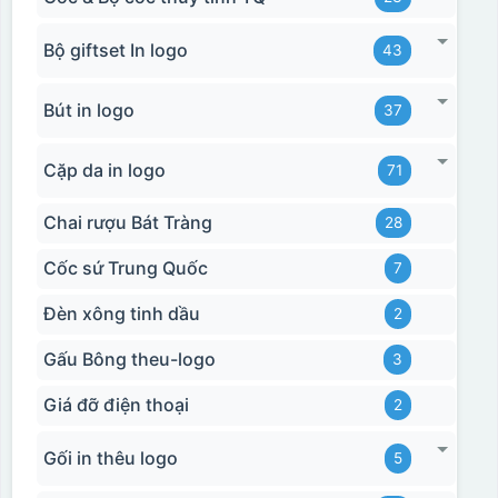
Bộ giftset In logo
43
Bút in logo
37
Cặp da in logo
71
Chai rượu Bát Tràng
28
Cốc sứ Trung Quốc
7
Đèn xông tinh dầu
2
Gấu Bông theu-logo
3
Giá đỡ điện thoại
2
Gối in thêu logo
5