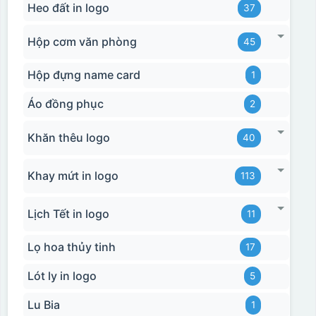
Heo đất in logo
37
Hộp cơm văn phòng
45
Hộp xi 2 cốc
Hộp đựng name card
1
Áo đồng phục
2
Khăn thêu logo
40
Khay mứt in logo
113
Lịch Tết in logo
11
Lọ hoa thủy tinh
17
Lót ly in logo
5
Lu Bia
1