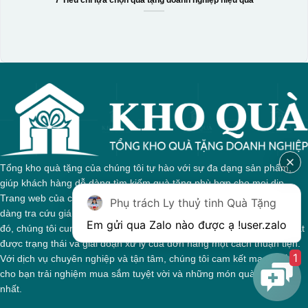
Tổng kho quà tặng của chúng tôi tự hào với sự đa dạng sản phẩm,
giúp khách hàng dễ dàng tìm kiếm quà tặng phù hợp cho mọi dịp.
Trang web của chúng tôi được thiết kế trực quan, cho phép bạn dễ
Phụ trách Ly thuỷ tinh Quà Tặng
dàng tra cứu giá cả và thông tin chi tiết về từng sản phẩm. Bên cạnh
Em gửi qua Zalo nào được ạ !
user.zalo
đó, chúng tôi cung cấp hệ thống theo dõi đơn hàng, giúp bạn nắm bắt
được trạng thái và giai đoạn xử lý của đơn hàng một cách thuận tiện.
1
Với dịch vụ chuyên nghiệp và tận tâm, chúng tôi cam kết mang đến
cho bạn trải nghiệm mua sắm tuyệt vời và những món quà ý nghĩa
nhất.