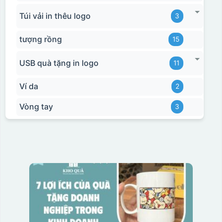
Túi vải in thêu logo
3
tượng rồng
15
USB quà tặng in logo
11
Ví da
2
Vòng tay
3