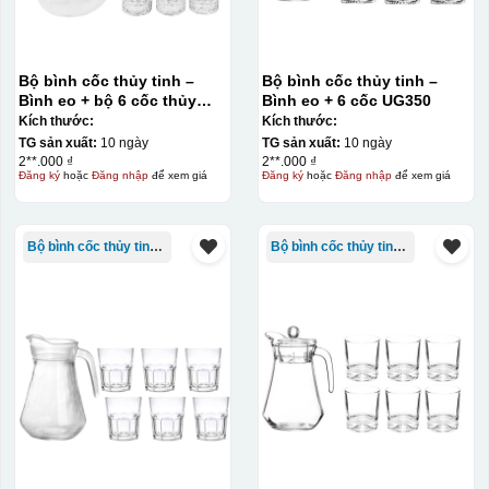
Bộ bình cốc thủy tinh –
Bộ bình cốc thủy tinh –
Bình eo + bộ 6 cốc thủy
Bình eo + 6 cốc UG350
tinh
Kích thước:
Kích thước:
TG sản xuất:
10 ngày
TG sản xuất:
10 ngày
2**.000 ₫
2**.000 ₫
Đăng ký
hoặc
Đăng nhập
để xem giá
Đăng ký
hoặc
Đăng nhập
để xem giá
Bộ bình cốc thủy tinh - bộ ghép
Bộ bình cốc thủy tinh - bộ ghép