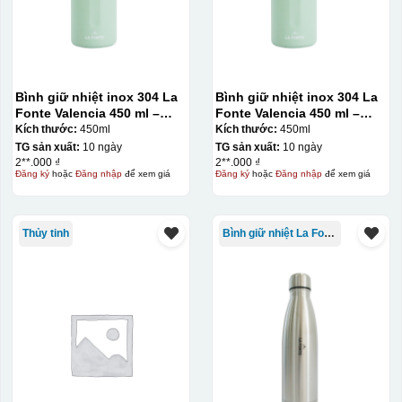
Hộp xi ly sứ
Bình giữ nhiệt inox 304 La
Bình giữ nhiệt inox 304 La
Fonte Valencia 450 ml –
Fonte Valencia 450 ml –
012355
012355
Kích thước:
450ml
Kích thước:
450ml
TG sản xuất:
10 ngày
TG sản xuất:
10 ngày
2**.000 ₫
2**.000 ₫
Đăng ký
hoặc
Đăng nhập
để xem giá
Đăng ký
hoặc
Đăng nhập
để xem giá
Thủy tinh
Bình giữ nhiệt La Fonte