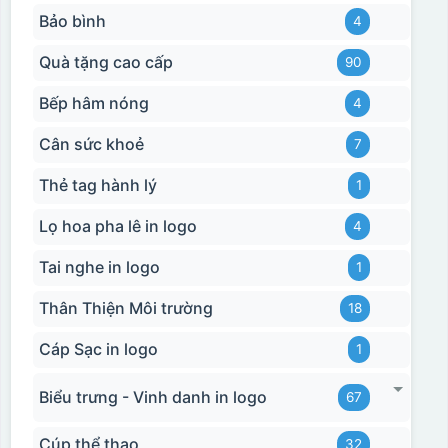
Bảo bình
4
Quà tặng cao cấp
90
Bếp hâm nóng
4
Cân sức khoẻ
7
Thẻ tag hành lý
1
Lọ hoa pha lê in logo
4
Tai nghe in logo
1
Thân Thiện Môi trường
18
Cáp Sạc in logo
1
Biểu trưng - Vinh danh in logo
67
Cúp thể thao
32