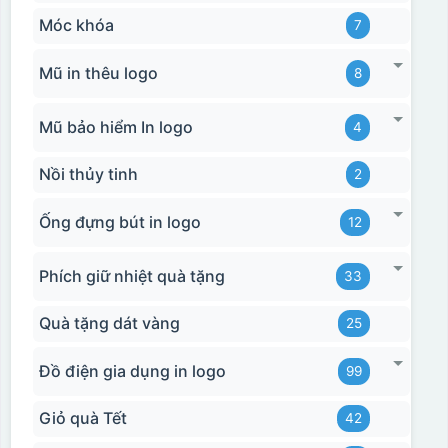
Móc khóa
7
Mũ in thêu logo
8
Hộp xi biểu trưng
Mũ bảo hiểm In logo
4
Nồi thủy tinh
2
Ống đựng bút in logo
12
Phích giữ nhiệt quà tặng
33
Quà tặng dát vàng
25
Đồ điện gia dụng in logo
99
Giỏ quà Tết
42