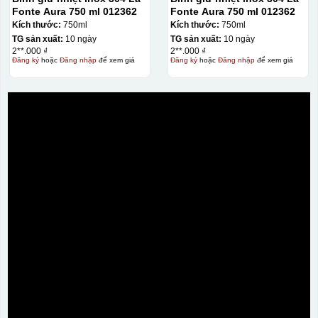
Fonte Aura 750 ml 012362
Fonte Aura 750 ml 012362
Kích thước:
750ml
Kích thước:
750ml
TG sản xuất:
10 ngày
TG sản xuất:
10 ngày
2**.000 ₫
2**.000 ₫
Đăng ký
hoặc
Đăng nhập
để xem giá
Đăng ký
hoặc
Đăng nhập
để xem giá