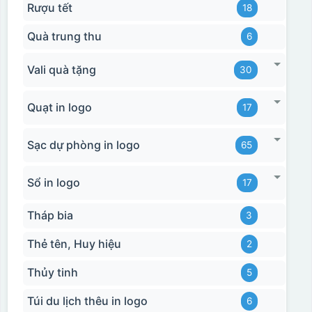
Rượu tết
18
Quà trung thu
6
Vali quà tặng
30
Quạt in logo
17
Sạc dự phòng in logo
65
Sổ in logo
17
Tháp bia
3
Thẻ tên, Huy hiệu
2
Thủy tinh
5
Túi du lịch thêu in logo
6