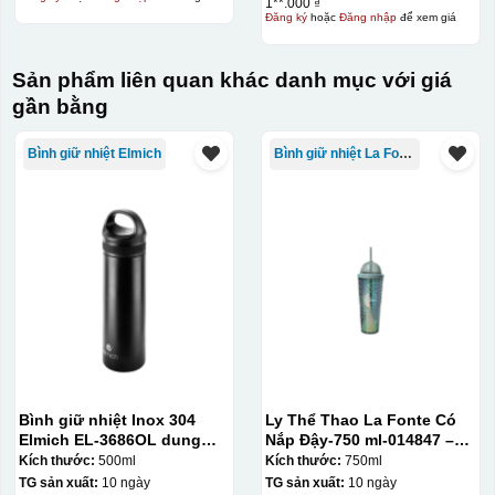
1**.000 ₫
Đăng ký
hoặc
Đăng nhập
để xem giá
Sản phẩm liên quan khác danh mục với giá
gần bằng
Bình giữ nhiệt Elmich
Bình giữ nhiệt La Fonte
Kiểu in:
In lưới
In lưới (silk screen printing) trong ngành quà tặng là kỹ
Bình giữ nhiệt Inox 304
Ly Thể Thao La Fonte Có
Elmich EL-3686OL dung
Nắp Đậy-750 ml-014847 –
thuật in ấn sử dụng một tấm lưới được phủ hóa chất cảm
tích 500ml
GRA
Kích thước:
500ml
Kích thước:
750ml
quang, trong đó hình ảnh cần in được phơi sáng tạo
TG sản xuất:
10 ngày
TG sản xuất:
10 ngày