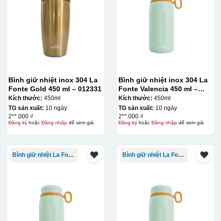
Bình giữ nhiệt inox 304 La
Bình giữ nhiệt inox 304 La
Fonte Gold 450 ml – 012331
Fonte Valencia 450 ml –
012355
Kích thước:
450ml
Kích thước:
450ml
TG sản xuất:
10 ngày
TG sản xuất:
10 ngày
2**.000 ₫
2**.000 ₫
Đăng ký
hoặc
Đăng nhập
để xem giá
Đăng ký
hoặc
Đăng nhập
để xem giá
Bình giữ nhiệt La Fonte
Bình giữ nhiệt La Fonte