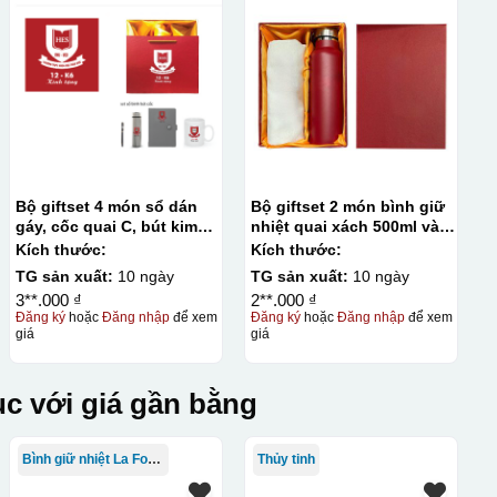
 laser để tạo ra các hình ảnh, chữ viết, hoặc mẫu với độ
Bộ giftset 4 món sổ dán
Bộ giftset 2 món bình giữ
 Khắc Laser trên các sản phẩm quà tặng doanh nghiệp có thể
gáy, cốc quai C, bút kim
nhiệt quai xách 500ml và
g.
loại, bình giữ nhiệt
túi canva
Kích thước:
Kích thước:
TG sản xuất:
10 ngày
TG sản xuất:
10 ngày
3**.000 ₫
2**.000 ₫
chiếu tia cực tím để đóng rắn ngay sau khi in, cho phép in
Đăng ký
hoặc
Đăng nhập
để xem
Đăng ký
hoặc
Đăng nhập
để xem
giá
giá
với độ bền cao và màu sắc tươi sáng. Ưu điểm của phương pháp
và có thể tạo các hiệu ứng nổi 3D, phù hợp cho các sản phẩm
c với giá gần bằng
thuật in ấn sử dụng một tấm lưới được phủ hóa chất cảm quang,
Bình giữ nhiệt La Fonte
Thủy tinh
 Mực in được đẩy qua các lỗ nhỏ trên lưới bằng một thanh gạt