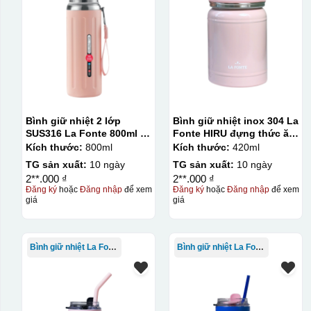
Bình giữ nhiệt 2 lớp
Bình giữ nhiệt inox 304 La
SUS316 La Fonte 800ml –
Fonte HIRU đựng thức ăn
012720
420 ml – 012348
Kích thước:
800ml
Kích thước:
420ml
TG sản xuất:
10 ngày
TG sản xuất:
10 ngày
2**.000 ₫
2**.000 ₫
Đăng ký
hoặc
Đăng nhập
để xem
Đăng ký
hoặc
Đăng nhập
để xem
giá
giá
Bình giữ nhiệt La Fonte
Bình giữ nhiệt La Fonte
Hộp xi lót lụa
Hộp xi ấm chén