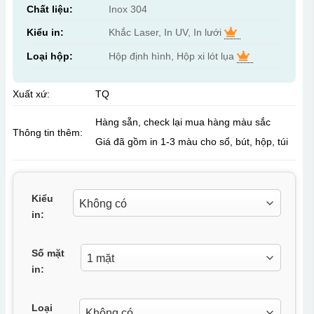
Chất liệu:
Inox 304
Kiểu in:
Khắc Laser, In UV, In lưới
Loại hộp:
Hộp định hình, Hộp xi lót lụa
Xuất xứ:
TQ
Hàng sẵn, check lại mua hàng màu sắc
Thông tin thêm:
Giá đã gồm in 1-3 màu cho sổ, bút, hộp, túi
Kiểu
in:
Số mặt
in:
Loại