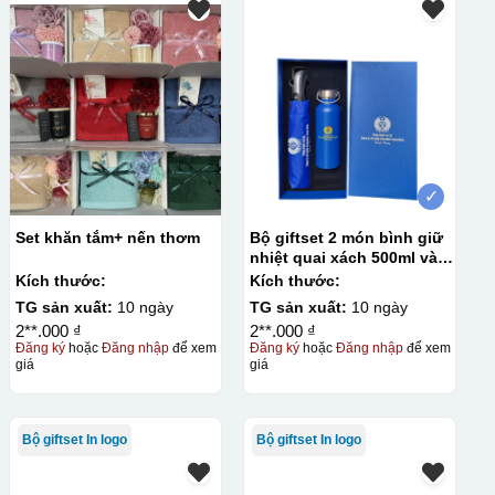
✓
Set khăn tắm+ nến thơm
Bộ giftset 2 món bình giữ
nhiệt quai xách 500ml và
dù gấp 3 tự động 1 chiều
Kích thước:
Kích thước:
TG sản xuất:
10 ngày
TG sản xuất:
10 ngày
2**.000 ₫
2**.000 ₫
Đăng ký
hoặc
Đăng nhập
để xem
Đăng ký
hoặc
Đăng nhập
để xem
giá
giá
Bộ giftset In logo
Bộ giftset In logo