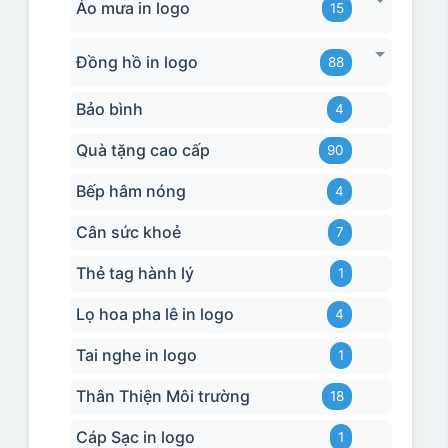
Áo mưa in logo
15
Đồng hồ in logo
88
Bảo bình
4
Quà tặng cao cấp
90
Bếp hâm nóng
4
Cân sức khoẻ
7
Thẻ tag hành lý
1
Lọ hoa pha lê in logo
4
Tai nghe in logo
1
Thân Thiện Môi trường
18
Cáp Sạc in logo
1