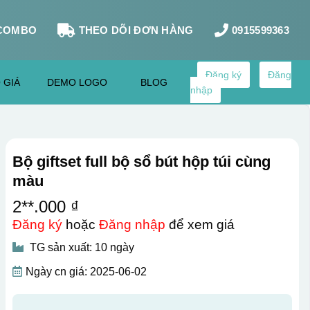
COMBO
THEO DÕI ĐƠN HÀNG
0915599363
Đăng ký
Đăng
 GIÁ
DEMO LOGO
BLOG
nhập
Bộ giftset full bộ sổ bút hộp túi cùng
màu
2**.000 ₫
Đăng ký
hoặc
Đăng nhập
để xem giá
TG sản xuất: 10 ngày
Ngày cn giá: 2025-06-02