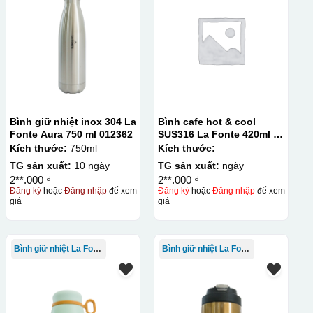
Bình giữ nhiệt inox 304 La
Bình cafe hot & cool
Fonte Aura 750 ml 012362
SUS316 La Fonte 420ml –
012775
Kích thước:
750ml
Kích thước:
TG sản xuất:
10 ngày
TG sản xuất:
ngày
2**.000 ₫
2**.000 ₫
Đăng ký
hoặc
Đăng nhập
để xem
Đăng ký
hoặc
Đăng nhập
để xem
giá
giá
Bình giữ nhiệt La Fonte
Bình giữ nhiệt La Fonte