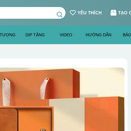
YÊU THÍCH
TẠO 
 TƯỢNG
DỊP TẶNG
VIDEO
HƯỚNG DẪN
BÁO