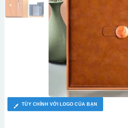
TÙY CHỈNH VỚI LOGO CỦA BẠN