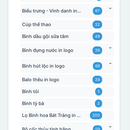
Biểu trưng - Vinh danh in logo
67
Cúp thể thao
32
Bình dầu gội sữa tắm
49
Bình đựng nước in logo
39
Bình hút lộc in logo
66
Balo thêu in logo
39
Bình tỏi
5
Bình tỳ bà
3
Lọ Bình hoa Bát Tràng in logo
200
Bộ cốc thủy tinh hãng
59