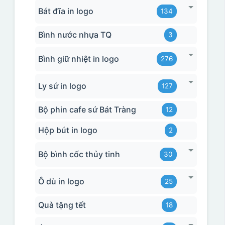
Bát đĩa in logo
134
Bình nước nhựa TQ
3
Bình giữ nhiệt in logo
276
Ly sứ in logo
127
Bộ phin cafe sứ Bát Tràng
12
Hộp bút in logo
2
Bộ bình cốc thủy tinh
30
Ô dù in logo
25
Quà tặng tết
18