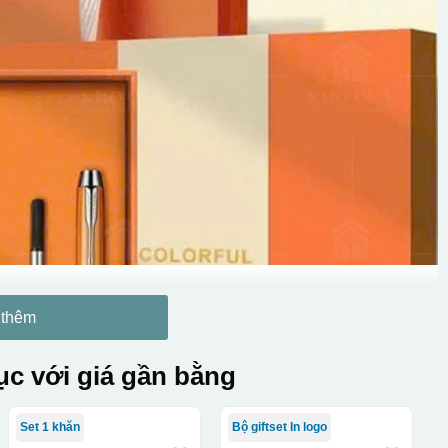
 thêm
c với giá gần bằng
Set 1 khăn
Bộ giftset In logo