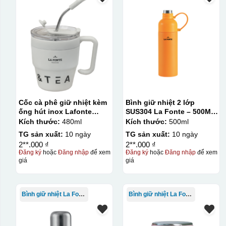
(squeegee) để in lên bề mặt sản phẩm như ly, cốc, bút, mó
phép in được nhiều màu sắc khác nhau, độ bền cao, có thể 
lớn, tuy nhiên đòi hỏi quy trình chuẩn bị kỹ lưỡng và chi p
Kiểu hộp:
Hộp định hình
Cốc cà phê giữ nhiệt kèm
Bình giữ nhiệt 2 lớp
ống hút inox Lafonte
SUS304 La Fonte – 500ML
480ML – 012782
– 012737
Kích thước:
480ml
Kích thước:
500ml
TG sản xuất:
10 ngày
TG sản xuất:
10 ngày
2**.000 ₫
2**.000 ₫
Đăng ký
hoặc
Đăng nhập
để xem
Đăng ký
hoặc
Đăng nhập
để xem
giá
giá
Bình giữ nhiệt La Fonte
Bình giữ nhiệt La Fonte