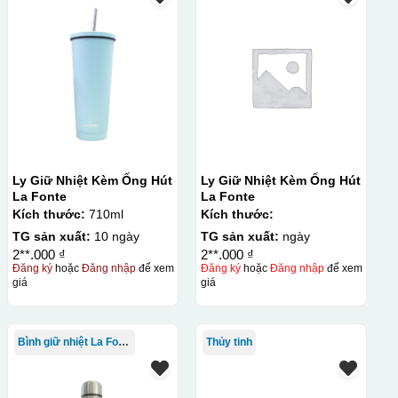
c khóa hay các vật phẩm quà tặng khác. Kỹ thuật này cho
in trên nhiều chất liệu và phù hợp cho sản xuất số lượng
hí setup ban đầu tương đối cao.
Ly Giữ Nhiệt Kèm Ống Hút
Ly Giữ Nhiệt Kèm Ống Hút
La Fonte
La Fonte
Kích thước:
710ml
Kích thước:
TG sản xuất:
10 ngày
TG sản xuất:
ngày
2**.000 ₫
2**.000 ₫
Đăng ký
hoặc
Đăng nhập
để xem
Đăng ký
hoặc
Đăng nhập
để xem
giá
giá
Bình giữ nhiệt La Fonte
Thủy tinh