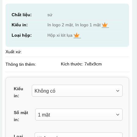
Chất liệu:
sứ
Kiểu in:
In logo 2 mặt, In logo 1 mặt
Loại hộp:
Hộp xi lót lụa
Xuất xứ:
Kích thước: 7x8x9cm
Thông tin thêm:
Kiểu
in:
Số mặt
in:
Loại