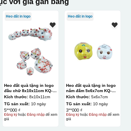
c với giá gần bằng
Heo đất in logo
Heo đất in logo
Heo đất quà tặng in logo
Heo đất quà tặng in logo
đầu chữ 8x10x11cm KQ-
nắm đấm 5x6x7cm KQ-
HĐ05
HĐ01
Kích thước:
8x10x11cm
Kích thước:
5x6x7cm
TG sản xuất:
10 ngày
TG sản xuất:
10 ngày
5**000 ₫
3**000 ₫
Đăng ký
hoặc
Đăng nhập
để xem
Đăng ký
hoặc
Đăng nhập
để xem
giá
giá