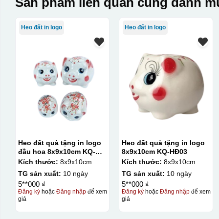
Sản phẩm liên quan cùng danh mụ
Heo đất in logo
Heo đất in logo
Heo đất quà tặng in logo
Heo đất quà tặng in logo
đầu hoa 8x9x10cm KQ-
8x9x10cm KQ-HĐ03
HĐ04
Kích thước:
8x9x10cm
Kích thước:
8x9x10cm
TG sản xuất:
10 ngày
TG sản xuất:
10 ngày
5**000 ₫
5**000 ₫
Đăng ký
hoặc
Đăng nhập
để xem
Đăng ký
hoặc
Đăng nhập
để xem
giá
giá