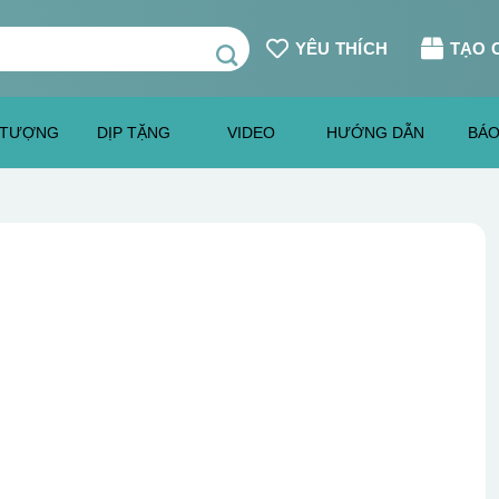
YÊU THÍCH
TẠO 
 TƯỢNG
DỊP TẶNG
VIDEO
HƯỚNG DẪN
BÁO