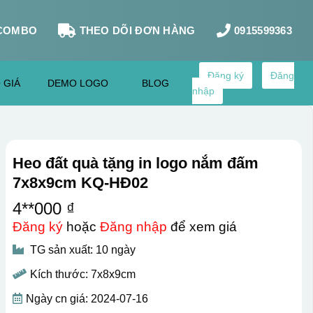
COMBO
THEO DÕI ĐƠN HÀNG
0915599363
Đăng ký
Đăng
 GIÁ
DEMO LOGO
BLOG
nhập
Heo đất quà tặng in logo nắm đấm
7x8x9cm KQ-HĐ02
4**000 ₫
Đăng ký
hoặc
Đăng nhập
để xem giá
TG sản xuất: 10 ngày
Kích thước: 7x8x9cm
Ngày cn giá: 2024-07-16