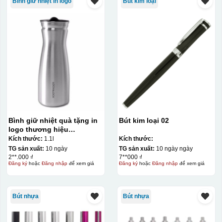
Bình giữ nhiệt in logo
Bút kim loại
Bình giữ nhiệt quà tặng in
Bút kim loại 02
logo thương hiệu
Lock&Lock quai xách 1.1L
Kích thước:
1.1l
Kích thước:
KQ-BGN01
TG sản xuất:
10 ngày
TG sản xuất:
10 ngày ngày
2**.000 ₫
7**000 ₫
Đăng ký
hoặc
Đăng nhập
để xem giá
Đăng ký
hoặc
Đăng nhập
để xem giá
Bút nhựa
Bút nhựa