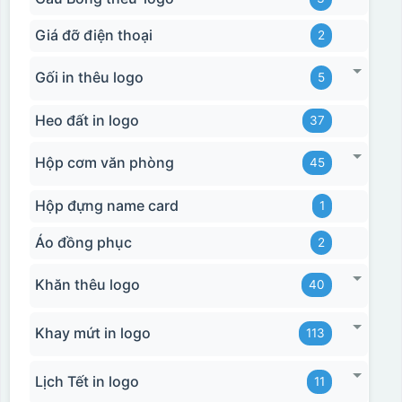
Giá đỡ điện thoại
2
Gối in thêu logo
5
Heo đất in logo
37
Hộp cơm văn phòng
45
Hộp đựng name card
1
Áo đồng phục
2
Khăn thêu logo
40
Khay mứt in logo
113
Lịch Tết in logo
11