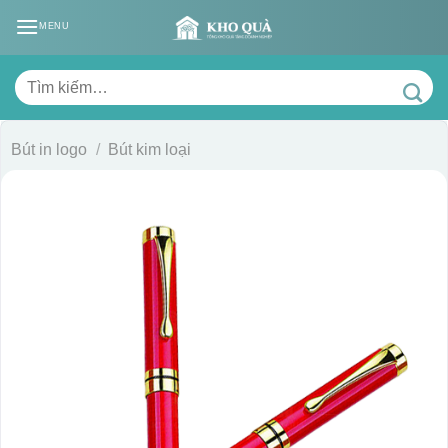
Skip
MENU
to
content
Tìm
kiếm:
Bút in logo
/
Bút kim loại