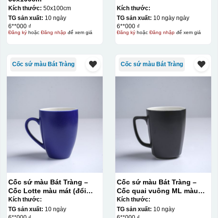
Kích thước:
50x100cm
Kích thước:
TG sản xuất:
10 ngày
TG sản xuất:
10 ngày ngày
6**000 ₫
6**000 ₫
Đăng ký
hoặc
Đăng nhập
để xem giá
Đăng ký
hoặc
Đăng nhập
để xem giá
Cốc sứ màu Bát Tràng
Cốc sứ màu Bát Tràng
Cốc sứ màu Bát Tràng –
Cốc sứ màu Bát Tràng –
Cốc Lotte màu mát (đổi
Cốc quai vuông ML màu
quai)
mát
Kích thước:
Kích thước:
TG sản xuất:
10 ngày
TG sản xuất:
10 ngày
6**000 ₫
6**000 ₫