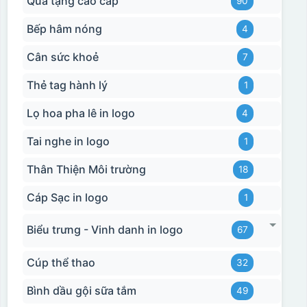
Quà tặng cao cấp
90
Bếp hâm nóng
4
Cân sức khoẻ
7
Thẻ tag hành lý
1
Lọ hoa pha lê in logo
4
Tai nghe in logo
1
Thân Thiện Môi trường
18
Cáp Sạc in logo
1
Biểu trưng - Vinh danh in logo
67
Cúp thể thao
32
Bình dầu gội sữa tắm
49