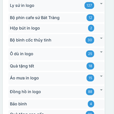
Ly sứ in logo
127
Bộ phin cafe sứ Bát Tràng
12
Hộp bút in logo
2
Bộ bình cốc thủy tinh
30
Ô dù in logo
25
Quà tặng tết
18
Áo mưa in logo
15
Đồng hồ in logo
88
Bảo bình
4