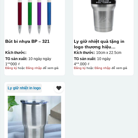
Bút bi nhựa BP – 321
Ly giữ nhiệt quà tặng in
logo thương hiệu
LocknLock Swing Tumbler
Kích thước:
Kích thước:
10cm x 22.5cm
880ml KQ-LGN12
TG sản xuất:
10 ngày ngày
TG sản xuất:
10 ngày
1**000 ₫
4**.000 ₫
Đăng ký
hoặc
Đăng nhập
để xem giá
Đăng ký
hoặc
Đăng nhập
để xem giá
Ly giữ nhiệt in logo