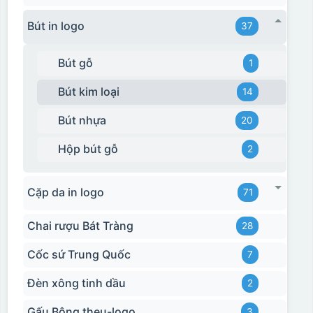
Bút in logo
37
Bút gỗ
1
Bút kim loại
14
Bút nhựa
20
Hộp bút gỗ
2
Cặp da in logo
71
Chai rượu Bát Tràng
28
Cốc sứ Trung Quốc
7
Đèn xông tinh dầu
2
Hộp xi biểu trưng
Gấu Bông theu-logo
3