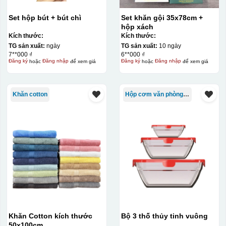
sử dụng Khắc Laser trên các sản phẩm quà tặng doanh
nghiệp có thể tạo ra các món quà độc đáo và cá nhân
Set hộp bút + bút chì
Set khăn gội 35x78cm +
hộp xách
hóa cho khách hàng.
Kích thước:
Kích thước:
TG sản xuất:
ngày
TG sản xuất:
10 ngày
Kiểu hộp:
7**000 ₫
6**000 ₫
Đăng ký
hoặc
Đăng nhập
để xem giá
Đăng ký
hoặc
Đăng nhập
để xem giá
Hộp xi lót lụa
Hộp xi ấm chén
Khăn cotton
Hộp cơm văn phòng Trung Quốc
Khăn Cotton kích thước
Bộ 3 thố thủy tinh vuông
50x100cm