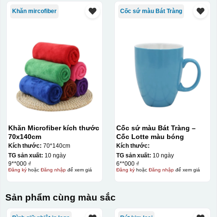
Khăn mircofiber
Cốc sứ màu Bát Tràng
Khăn Microfiber kích thước
Cốc sứ màu Bát Tràng –
70x140cm
Cốc Lotte màu bóng
Kích thước:
70*140cm
Kích thước:
TG sản xuất:
10 ngày
TG sản xuất:
10 ngày
9**000 ₫
6**000 ₫
Đăng ký
hoặc
Đăng nhập
để xem giá
Đăng ký
hoặc
Đăng nhập
để xem giá
Hộp xi ly sứ
Sản phẩm cùng màu sắc