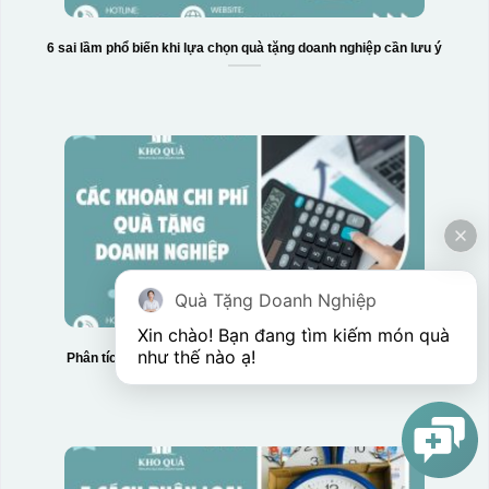
6 sai lầm phổ biến khi lựa chọn quà tặng doanh nghiệp cần lưu ý
Quà Tặng Doanh Nghiệp
Xin chào! Bạn đang tìm kiếm món quà 
như thế nào ạ! 
Phân tích chi tiết các khoản chi phí quà tặng doanh nghiệp