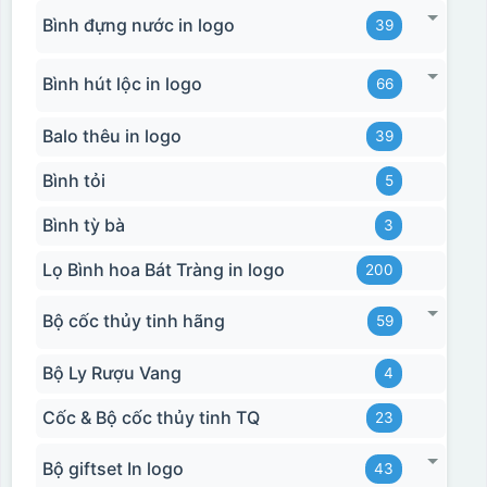
Bình đựng nước in logo
39
Bình hút lộc in logo
66
Balo thêu in logo
39
Bình tỏi
5
Bình tỳ bà
3
Lọ Bình hoa Bát Tràng in logo
200
Bộ cốc thủy tinh hãng
59
Bộ Ly Rượu Vang
4
Cốc & Bộ cốc thủy tinh TQ
23
Bộ giftset In logo
43
Hộp xi 2 cốc