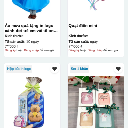
Áo mưa quà tặng in logo
Quạt điện mini
cánh dơi trẻ em vải tổ ong
KQ-AM11
Kích thước:
Kích thước:
TG sản xuất:
10 ngày
TG sản xuất:
ngày
7**000 ₫
7**000 ₫
Đăng ký
hoặc
Đăng nhập
để xem giá
Đăng ký
hoặc
Đăng nhập
để xem giá
Hộp bút in logo
Set 1 khăn
Kiểu in:
Khắc Laser
Khắc Laser
là một phương pháp chế tác sử dụng công
nghệ laser để tạo ra các hình ảnh, chữ viết, hoặc mẫu
với độ chính xác cao trên các chất liệu khác nhau. Việc