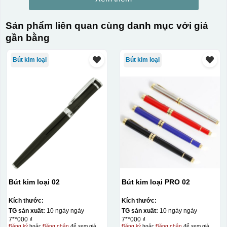
Sản phẩm liên quan cùng danh mục với giá
gần bằng
Bút kim loại
Bút kim loại
Bút kim loại 02
Bút kim loại PRO 02
Kích thước:
Kích thước:
TG sản xuất:
10 ngày ngày
TG sản xuất:
10 ngày ngày
7**000 ₫
7**000 ₫
Đăng ký
hoặc
Đăng nhập
để xem giá
Đăng ký
hoặc
Đăng nhập
để xem giá