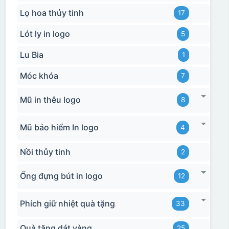
Lọ hoa thủy tinh
17
Lót ly in logo
5
Lu Bia
1
Móc khóa
7
Mũ in thêu logo
8
Mũ bảo hiểm In logo
4
Nồi thủy tinh
2
Ống đựng bút in logo
12
Phích giữ nhiệt quà tặng
33
Quà tặng dát vàng
25