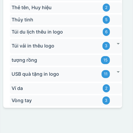
Thẻ tên, Huy hiệu
2
Thủy tinh
5
Túi du lịch thêu in logo
6
Túi vải in thêu logo
3
tượng rồng
15
USB quà tặng in logo
11
Ví da
2
Hộp xi bình giữ nhiệt
Vòng tay
3