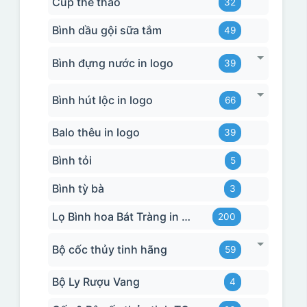
Cúp thể thao
32
Bình dầu gội sữa tắm
49
Bình đựng nước in logo
39
Bình hút lộc in logo
66
Balo thêu in logo
39
Bình tỏi
5
Bình tỳ bà
3
Lọ Bình hoa Bát Tràng in logo
200
Bộ cốc thủy tinh hãng
59
Bộ Ly Rượu Vang
4