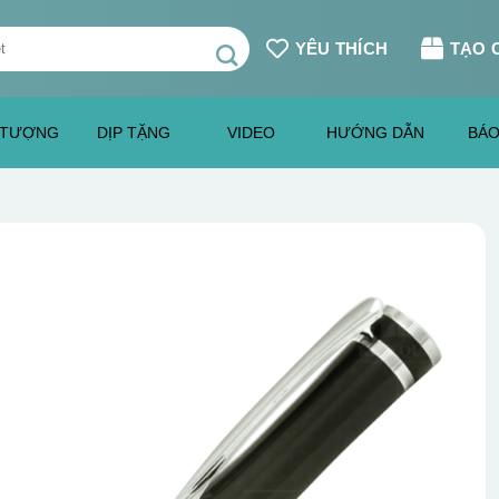
YÊU THÍCH
TẠO 
 TƯỢNG
DỊP TẶNG
VIDEO
HƯỚNG DẪN
BÁO