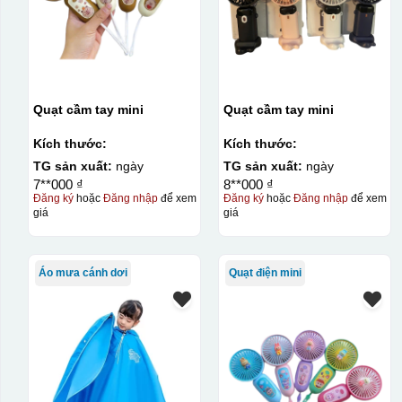
Quạt cầm tay mini
Quạt cầm tay mini
Kích thước:
Kích thước:
TG sản xuất:
ngày
TG sản xuất:
ngày
7**000 ₫
8**000 ₫
Đăng ký
hoặc
Đăng nhập
để xem
Đăng ký
hoặc
Đăng nhập
để xem
giá
giá
Áo mưa cánh dơi
Quạt điện mini