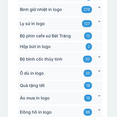
Bình giữ nhiệt in logo
276
Ly sứ in logo
127
Bộ phin cafe sứ Bát Tràng
12
Hộp bút in logo
2
Bộ bình cốc thủy tinh
30
Ô dù in logo
25
Quà tặng tết
18
Áo mưa in logo
15
Đồng hồ in logo
88