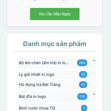
Yêu Cầu Mẫu Ngay
Danh mục sản phẩm
Bộ ấm chén (ấm trà) in logo
264
Ly giữ nhiệt in logo
35
Hũ đựng trà Bát Tràng
42
Bát đĩa in logo
134
Bình nước nhựa TQ
3