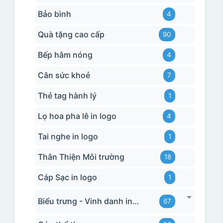
Bảo bình
4
Quà tặng cao cấp
90
Bếp hâm nóng
4
Cân sức khoẻ
7
Thẻ tag hành lý
1
Lọ hoa pha lê in logo
4
Tai nghe in logo
1
Thân Thiện Môi trường
18
Cáp Sạc in logo
1
Biểu trưng - Vinh danh in logo
67