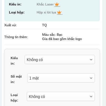
Kiểu in:
Khắc Laser
Loại hộp:
Hộp xi lót lụa
Xuất xứ:
TQ
Màu sắc: Bạc
Thông tin thêm:
Gía đã bao gồm khắc logo
Kiểu
in:
Số mặt
in:
Loại
hộp: