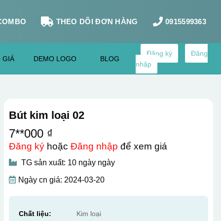
COMBO
THEO DÕI ĐƠN HÀNG
0915599363
Đăng ký
Đăng
 GIÁ
DEMO LOGO
BLOG
nhập
Bút kim loại 02
7**000 ₫
Đăng ký
hoặc
Đăng nhập
để xem giá
TG sản xuất: 10 ngày ngày
Ngày cn giá: 2024-03-20
Chất liệu:
Kim loại