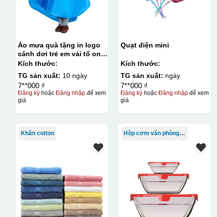
Áo mưa quà tặng in logo
Quạt điện mini
cánh dơi trẻ em vải tổ ong
KQ-AM11
Kích thước:
Kích thước:
TG sản xuất:
10 ngày
TG sản xuất:
ngày
7**000 ₫
7**000 ₫
Đăng ký
hoặc
Đăng nhập
để xem
Đăng ký
hoặc
Đăng nhập
để xem
giá
giá
Khăn cotton
Hộp cơm văn phòng Trung Quốc