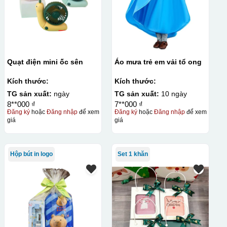
Quạt điện mini ốc sên
Áo mưa trẻ em vải tổ ong
Kích thước:
Kích thước:
TG sản xuất:
ngày
TG sản xuất:
10 ngày
8**000 ₫
7**000 ₫
Đăng ký
hoặc
Đăng nhập
để xem
Đăng ký
hoặc
Đăng nhập
để xem
giá
giá
Hộp bút in logo
Set 1 khăn