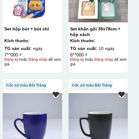
Set hộp bút + bút chì
Set khăn gội 35x78cm +
hộp xách
Kích thước:
Kích thước:
TG sản xuất:
ngày
TG sản xuất:
10 ngày
7**000 ₫
6**000 ₫
Đăng ký
hoặc
Đăng nhập
để xem
Đăng ký
hoặc
Đăng nhập
để xem
giá
giá
Cốc sứ màu Bát Tràng
Cốc sứ màu Bát Tràng