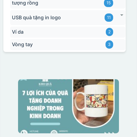
tượng rồng
15
USB quà tặng in logo
11
Ví da
2
Vòng tay
3