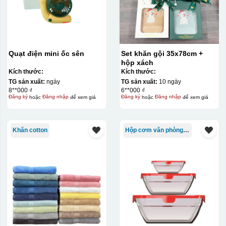
Quạt điện mini ốc sên
Set khăn gội 35x78cm +
hộp xách
Kích thước:
Kích thước:
TG sản xuất:
ngày
TG sản xuất:
10 ngày
8**000 ₫
6**000 ₫
Đăng ký
hoặc
Đăng nhập
để xem giá
Đăng ký
hoặc
Đăng nhập
để xem giá
Khăn cotton
Hộp cơm văn phòng Trung Quốc