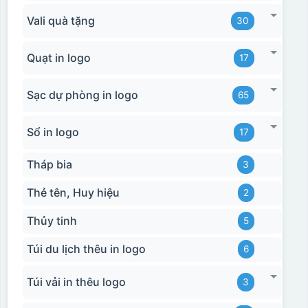
Vali quà tặng
30
Quạt in logo
17
Sạc dự phòng in logo
65
Sổ in logo
17
Tháp bia
3
Hộp xi biểu trưng
Thẻ tên, Huy hiệu
2
Thủy tinh
5
Túi du lịch thêu in logo
6
Túi vải in thêu logo
3