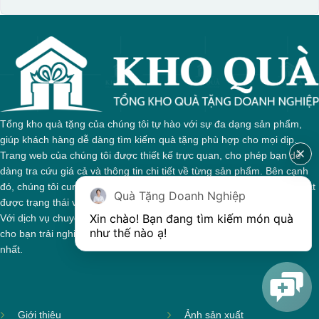
Tổng kho quà tặng của chúng tôi tự hào với sự đa dạng sản phẩm,
giúp khách hàng dễ dàng tìm kiếm quà tặng phù hợp cho mọi dịp.
Trang web của chúng tôi được thiết kế trực quan, cho phép bạn dễ
dàng tra cứu giá cả và thông tin chi tiết về từng sản phẩm. Bên cạnh
đó, chúng tôi cung cấp hệ thống theo dõi đơn hàng, giúp bạn nắm bắt
Quà Tặng Doanh Nghiệp
được trạng thái và giai đoạn xử lý của đơn hàng một cách thuận tiện.
Xin chào! Bạn đang tìm kiếm món quà 
Với dịch vụ chuyên nghiệp và tận tâm, chúng tôi cam kết mang đến
như thế nào ạ! 
cho bạn trải nghiệm mua sắm tuyệt vời và những món quà ý nghĩa
nhất.
Giới thiệu
Ảnh sản xuất