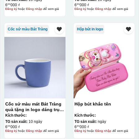
6**000 ₫
6**000 ₫
Đăng ký
hoặc
Đăng nhập
để xem giá
Đăng ký
hoặc
Đăng nhập
để xem giá
Cốc sứ màu Bát Tràng
Hộp bút in logo
Hộp xi ly sứ
Cốc sứ màu mát Bát Tràng
Hộp bút khắc tên
quà tặng in logo dáng trụ
lùn quai C 330ml KQ-CSM09
Kích thước:
Kích thước:
TG sản xuất:
10 ngày
TG sản xuất:
ngày
6**000 ₫
6**000 ₫
Đăng ký
hoặc
Đăng nhập
để xem giá
Đăng ký
hoặc
Đăng nhập
để xem giá