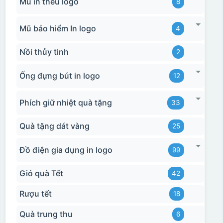
Mũ in thêu logo
8
Mũ bảo hiểm In logo
4
Nồi thủy tinh
2
Ống đựng bút in logo
12
Phích giữ nhiệt quà tặng
33
Hộp xi 2 cốc
Quà tặng dát vàng
25
Đồ điện gia dụng in logo
99
Giỏ quà Tết
42
Rượu tết
18
Quà trung thu
6