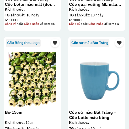
Cốc Lotte màu mát (đổi
Cốc quai vuông ML màu
quai)
mát
Kích thước:
Kích thước:
TG sản xuất:
10 ngày
TG sản xuất:
10 ngày
6**000 ₫
6**000 ₫
Đăng ký
hoặc
Đăng nhập
để xem giá
Đăng ký
hoặc
Đăng nhập
để xem giá
Gấu Bông theu-logo
Cốc sứ màu Bát Tràng
Bơ 15cm
Cốc sứ màu Bát Tràng –
Cốc Lotte màu bóng
Kích thước:
15cm
Kích thước:
TG sản xuất:
10 ngày
TG sản xuất:
10 ngày