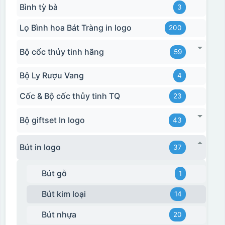
Bình tỳ bà
3
Lọ Bình hoa Bát Tràng in logo
200
Bộ cốc thủy tinh hãng
59
Bộ Ly Rượu Vang
4
Cốc & Bộ cốc thủy tinh TQ
23
Bộ giftset In logo
43
Bút in logo
37
Bút gỗ
1
Bút kim loại
14
Bút nhựa
20