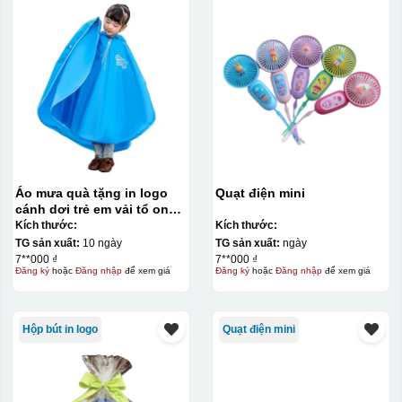
Áo mưa quà tặng in logo
Quạt điện mini
cánh dơi trẻ em vải tổ ong
KQ-AM11
Kích thước:
Kích thước:
Kiểu in:
TG sản xuất:
10 ngày
TG sản xuất:
ngày
7**000 ₫
7**000 ₫
Đăng ký
hoặc
Đăng nhập
để xem giá
Đăng ký
hoặc
Đăng nhập
để xem giá
Khắc Laser
Khắc Laser
là một phương pháp chế tác sử dụng công
nghệ laser để tạo ra các hình ảnh, chữ viết, hoặc mẫu
Hộp bút in logo
Quạt điện mini
với độ chính xác cao trên các chất liệu khác nhau. Việc
sử dụng Khắc Laser trên các sản phẩm quà tặng doanh
nghiệp có thể tạo ra các món quà độc đáo và cá nhân