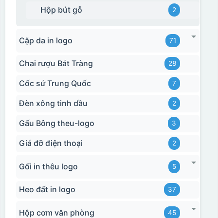
Hộp bút gỗ
2
Cặp da in logo
71
Chai rượu Bát Tràng
28
Cốc sứ Trung Quốc
7
Đèn xông tinh dầu
2
Gấu Bông theu-logo
3
Giá đỡ điện thoại
2
Gối in thêu logo
5
Heo đất in logo
37
Hộp cơm văn phòng
45