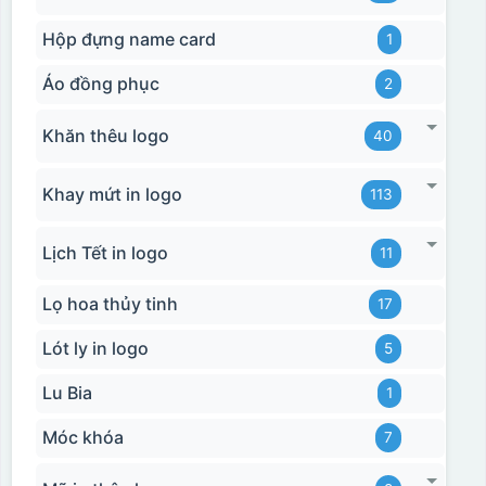
Hộp đựng name card
1
Áo đồng phục
2
Khăn thêu logo
40
Khay mứt in logo
113
Lịch Tết in logo
11
Lọ hoa thủy tinh
17
Lót ly in logo
5
Lu Bia
1
Móc khóa
7