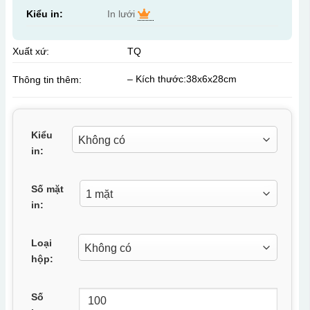
Kiểu in:
In lưới
Xuất xứ:
TQ
– Kích thước:38x6x28cm
Thông tin thêm:
Kiểu
in:
Số mặt
in:
Loại
hộp:
Số