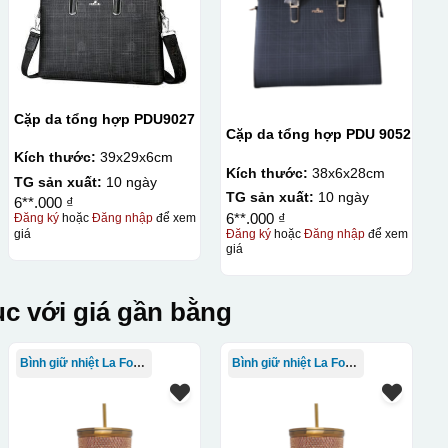
Cặp da tổng hợp PDU9027
Cặp da tổng hợp PDU 9052
Kích thước:
39x29x6cm
Kích thước:
38x6x28cm
TG sản xuất:
10 ngày
TG sản xuất:
10 ngày
6**.000 ₫
6**.000 ₫
Đăng ký
hoặc
Đăng nhập
để xem
giá
Đăng ký
hoặc
Đăng nhập
để xem
giá
c với giá gần bằng
Bình giữ nhiệt La Fonte
Bình giữ nhiệt La Fonte