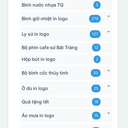
Bình nước nhựa TQ
3
Bình giữ nhiệt in logo
276
Ly sứ in logo
127
Bộ phin cafe sứ Bát Tràng
12
Hộp bút in logo
2
Bộ bình cốc thủy tinh
30
Ô dù in logo
25
Quà tặng tết
18
Áo mưa in logo
15