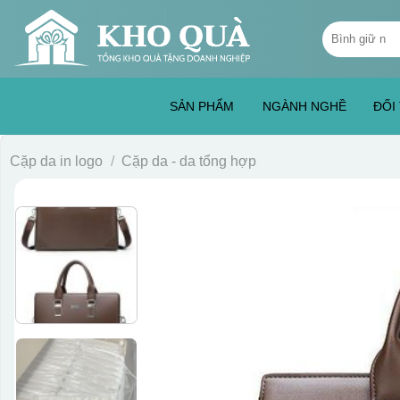
Skip
Tìm
to
kiếm:
content
SẢN PHẨM
NGÀNH NGHỀ
ĐỐI
Cặp da in logo
/
Cặp da - da tổng hợp