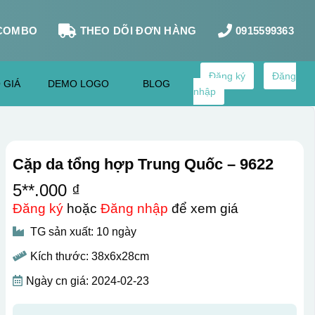
COMBO
THEO DÕI ĐƠN HÀNG
0915599363
Đăng ký
Đăng
 GIÁ
DEMO LOGO
BLOG
nhập
Cặp da tổng hợp Trung Quốc – 9622
5**.000 ₫
Đăng ký
hoặc
Đăng nhập
để xem giá
TG sản xuất: 10 ngày
Kích thước: 38x6x28cm
Ngày cn giá: 2024-02-23