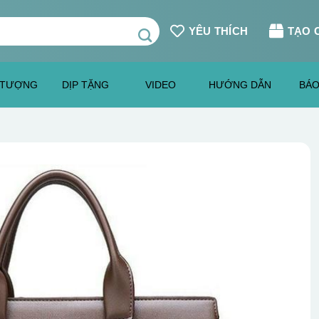
YÊU THÍCH
TẠO 
 TƯỢNG
DỊP TẶNG
VIDEO
HƯỚNG DẪN
BÁO