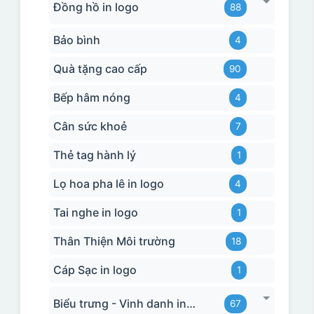
Đồng hồ in logo
88
Bảo bình
4
Quà tặng cao cấp
90
Bếp hâm nóng
4
Cân sức khoẻ
7
Thẻ tag hành lý
1
Lọ hoa pha lê in logo
4
Tai nghe in logo
1
Thân Thiện Môi trường
18
Cáp Sạc in logo
1
Biểu trưng - Vinh danh in logo
67