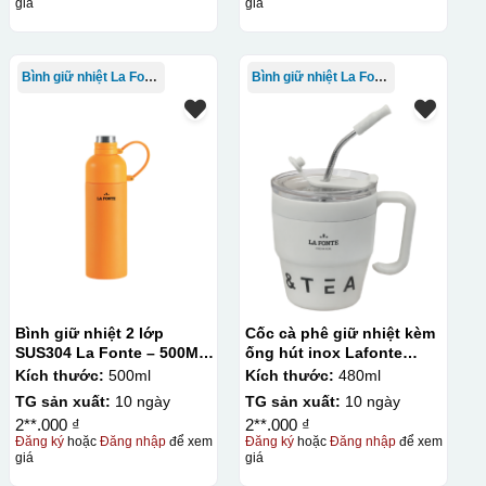
giá
giá
Bình giữ nhiệt La Fonte
Bình giữ nhiệt La Fonte
Bình giữ nhiệt 2 lớp
Cốc cà phê giữ nhiệt kèm
SUS304 La Fonte – 500ML
ống hút inox Lafonte
– 012737
480ML – 012782
Kích thước:
500ml
Kích thước:
480ml
TG sản xuất:
10 ngày
TG sản xuất:
10 ngày
2**.000 ₫
2**.000 ₫
Đăng ký
hoặc
Đăng nhập
để xem
Đăng ký
hoặc
Đăng nhập
để xem
giá
giá