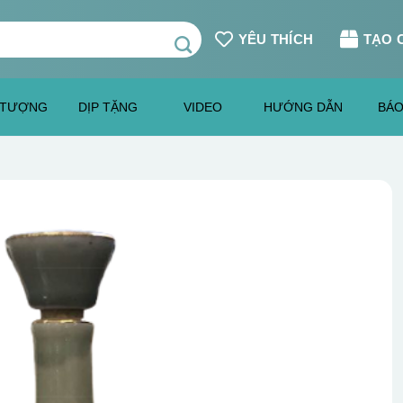
YÊU THÍCH
TẠO 
 TƯỢNG
DỊP TẶNG
VIDEO
HƯỚNG DẪN
BÁO