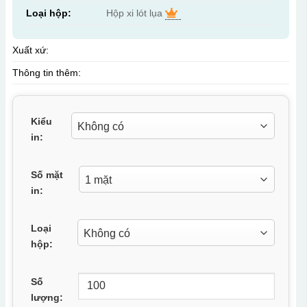
Loại hộp:
Hộp xi lót lụa
Xuất xứ:
Thông tin thêm:
Kiểu
in:
Số mặt
in:
Loại
hộp:
Số
lượng: