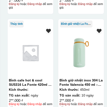
2**.000 ₫
2**.000 ₫
Đăng ký
hoặc
Đăng nhập
để xem
Đăng ký
hoặc
Đăng nhập
để xem
giá
giá
Thủy tinh
Bình giữ nhiệt La Fonte
Bình cafe hot & cool
Bình giữ nhiệt inox 304 La
SUS316 La Fonte 420ml –
Fonte Valencia 450 ml –
012775
012355
Kích thước:
Kích thước:
450ml
TG sản xuất:
ngày
TG sản xuất:
10 ngày
2**.000 ₫
2**.000 ₫
Kiểu in:
Đăng ký
hoặc
Đăng nhập
để xem
Đăng ký
hoặc
Đăng nhập
để xem