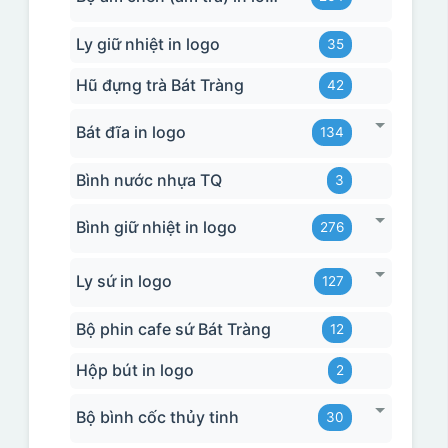
Ly giữ nhiệt in logo
35
Hũ đựng trà Bát Tràng
42
Bát đĩa in logo
134
Bình nước nhựa TQ
3
Bình giữ nhiệt in logo
276
Ly sứ in logo
127
Bộ phin cafe sứ Bát Tràng
12
Hộp bút in logo
2
Bộ bình cốc thủy tinh
30