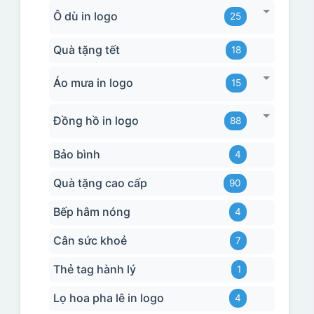
Ô dù in logo
25
Quà tặng tết
18
Áo mưa in logo
15
Đồng hồ in logo
88
Bảo bình
4
Quà tặng cao cấp
90
Bếp hâm nóng
4
Cân sức khoẻ
7
Thẻ tag hành lý
1
Lọ hoa pha lê in logo
4