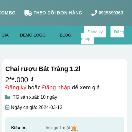
COMBO
THEO DÕI ĐƠN HÀNG
0915599363
Đăng ký
Đăng
 GIÁ
DEMO LOGO
BLOG
nhập
Chai rượu Bát Tràng 1.2l
2**.000 ₫
Đăng ký
hoặc
Đăng nhập
để xem giá
TG sản xuất: 10 ngày
Ngày cn giá: 2024-03-12
Kiểu in:
In logo 1 mặt