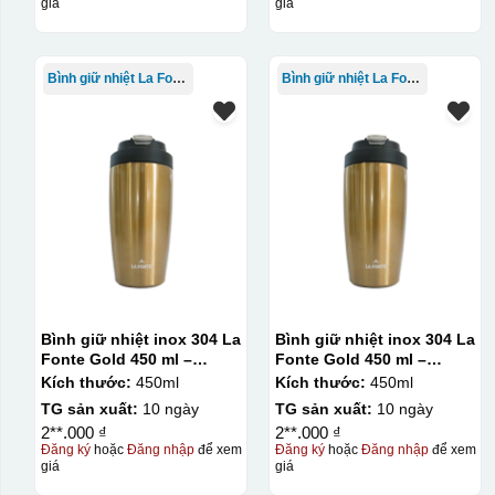
giá
giá
In logo 1 mặt
Kiểu hộp:
Bình giữ nhiệt La Fonte
Bình giữ nhiệt La Fonte
Hộp xi lót lụa
Hộp xi ấm chén
Bình giữ nhiệt inox 304 La
Bình giữ nhiệt inox 304 La
Fonte Gold 450 ml –
Fonte Gold 450 ml –
012331
012331
Kích thước:
450ml
Kích thước:
450ml
TG sản xuất:
10 ngày
TG sản xuất:
10 ngày
2**.000 ₫
2**.000 ₫
Đăng ký
hoặc
Đăng nhập
để xem
Đăng ký
hoặc
Đăng nhập
để xem
giá
giá