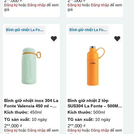
2**.000 ₫
2**.000 ₫
Đăng ký
hoặc
Đăng nhập
để xem
Đăng ký
hoặc
Đăng nhập
để xem
giá
giá
Bình giữ nhiệt La Fonte
Bình giữ nhiệt La Fonte
Bình giữ nhiệt inox 304 La
Bình giữ nhiệt 2 lớp
Fonte Valencia 450 ml –
SUS304 La Fonte – 500ML
012355
– 012737
Kích thước:
450ml
Kích thước:
500ml
TG sản xuất:
10 ngày
TG sản xuất:
10 ngày
2**.000 ₫
2**.000 ₫
Đăng ký
hoặc
Đăng nhập
để xem
Đăng ký
hoặc
Đăng nhập
để xem