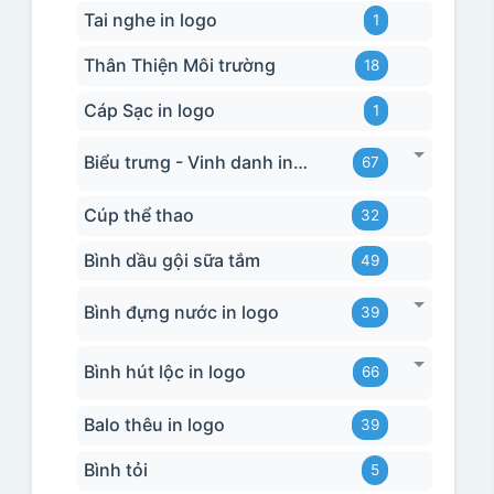
Tai nghe in logo
1
Thân Thiện Môi trường
18
Cáp Sạc in logo
1
Biểu trưng - Vinh danh in logo
67
Cúp thể thao
32
Bình dầu gội sữa tắm
49
Bình đựng nước in logo
39
Bình hút lộc in logo
66
Balo thêu in logo
39
Bình tỏi
5