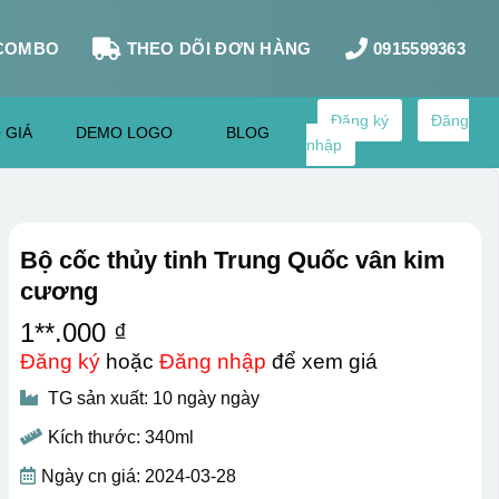
COMBO
THEO DÕI ĐƠN HÀNG
0915599363
Đăng ký
Đăng
 GIÁ
DEMO LOGO
BLOG
nhập
Bộ cốc thủy tinh Trung Quốc vân kim
cương
1**.000 ₫
Đăng ký
hoặc
Đăng nhập
để xem giá
TG sản xuất: 10 ngày ngày
Kích thước: 340ml
Ngày cn giá: 2024-03-28