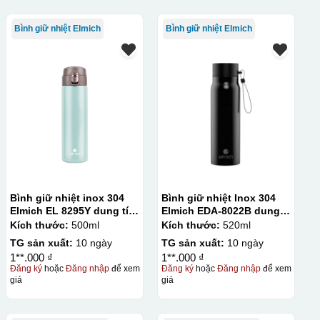
Bình giữ nhiệt Elmich
Bình giữ nhiệt Elmich
Bình giữ nhiệt inox 304
Bình giữ nhiệt Inox 304
Elmich EL 8295Y dung tích
Elmich EDA-8022B dung
500ml
tích 520ml
Kích thước:
500ml
Kích thước:
520ml
TG sản xuất:
10 ngày
TG sản xuất:
10 ngày
1**.000 ₫
1**.000 ₫
Đăng ký
hoặc
Đăng nhập
để xem
Đăng ký
hoặc
Đăng nhập
để xem
giá
giá