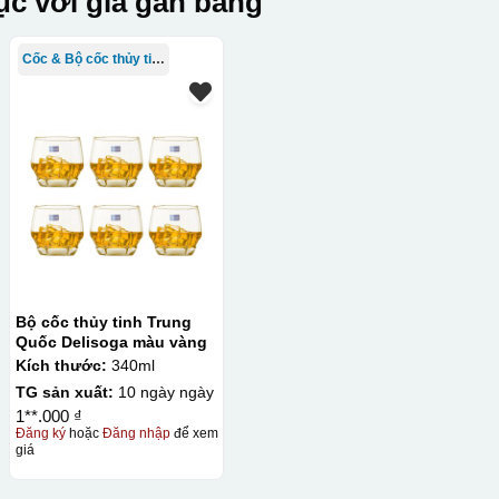
c với giá gần bằng
Cốc & Bộ cốc thủy tinh TQ
Bộ cốc thủy tinh Trung
Quốc Delisoga màu vàng
Kích thước:
340ml
TG sản xuất:
10 ngày ngày
1**.000 ₫
Đăng ký
hoặc
Đăng nhập
để xem
giá