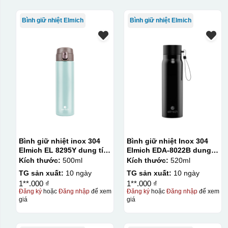
Bình giữ nhiệt Elmich
Bình giữ nhiệt Elmich
Bình giữ nhiệt inox 304
Bình giữ nhiệt Inox 304
Elmich EL 8295Y dung tích
Elmich EDA-8022B dung
500ml
tích 520ml
Kích thước:
500ml
Kích thước:
520ml
TG sản xuất:
10 ngày
TG sản xuất:
10 ngày
1**.000 ₫
1**.000 ₫
Đăng ký
hoặc
Đăng nhập
để xem
Đăng ký
hoặc
Đăng nhập
để xem
giá
giá