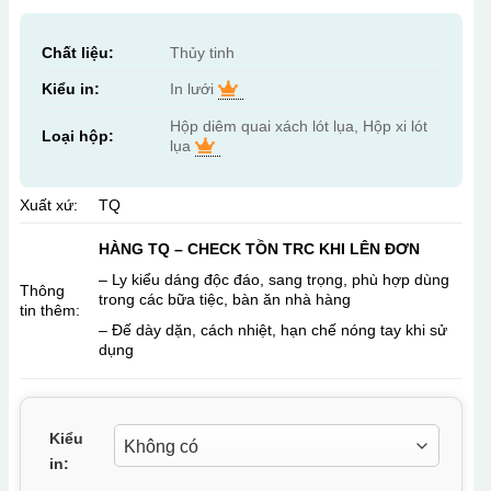
Chất liệu:
Thủy tinh
Kiểu in:
In lưới
Hộp diêm quai xách lót lụa, Hộp xi lót
Loại hộp:
lụa
Xuất xứ:
TQ
HÀNG TQ – CHECK TỒN TRC KHI LÊN ĐƠN
– Ly kiểu dáng độc đáo, sang trọng, phù hợp dùng
Thông
trong các bữa tiệc, bàn ăn nhà hàng
tin thêm:
– Đế dày dặn, cách nhiệt, hạn chế nóng tay khi sử
dụng
Kiểu
in: