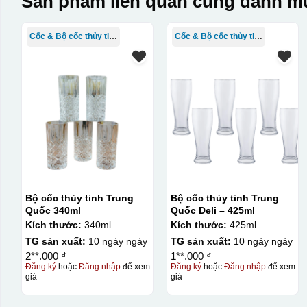
Sản phẩm liên quan cùng danh mụ
Cốc & Bộ cốc thủy tinh TQ
Cốc & Bộ cốc thủy tinh TQ
Bộ cốc thủy tinh Trung
Bộ cốc thủy tinh Trung
Quốc 340ml
Quốc Deli – 425ml
Kích thước:
340ml
Kích thước:
425ml
TG sản xuất:
10 ngày ngày
TG sản xuất:
10 ngày ngày
2**.000 ₫
1**.000 ₫
Đăng ký
hoặc
Đăng nhập
để xem
Đăng ký
hoặc
Đăng nhập
để xem
giá
giá