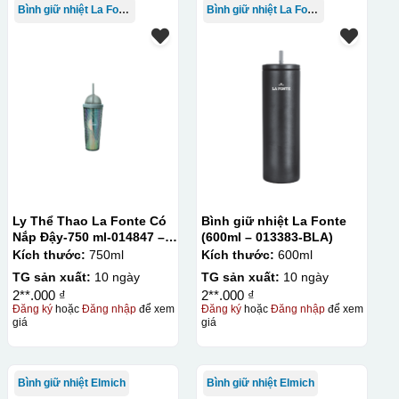
Bình giữ nhiệt La Fonte
Bình giữ nhiệt La Fonte
Ly Thể Thao La Fonte Có
Bình giữ nhiệt La Fonte
Nắp Đậy-750 ml-014847 –
(600ml – 013383-BLA)
GRA
Kích thước:
750ml
Kích thước:
600ml
TG sản xuất:
10 ngày
TG sản xuất:
10 ngày
2**.000 ₫
2**.000 ₫
Đăng ký
hoặc
Đăng nhập
để xem
Đăng ký
hoặc
Đăng nhập
để xem
giá
giá
Bình giữ nhiệt Elmich
Bình giữ nhiệt Elmich