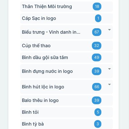
Thân Thiện Môi trường
18
Cáp Sạc in logo
1
Biểu trưng - Vinh danh in logo
67
Cúp thể thao
32
Bình dầu gội sữa tắm
49
Bình đựng nước in logo
39
Bình hút lộc in logo
66
Balo thêu in logo
39
Bình tỏi
5
Bình tỳ bà
3