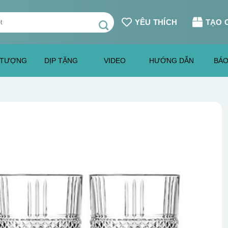
YÊU THÍCH
TẠO 
 TƯỢNG
DỊP TẶNG
VIDEO
HƯỚNG DẪN
BÁO