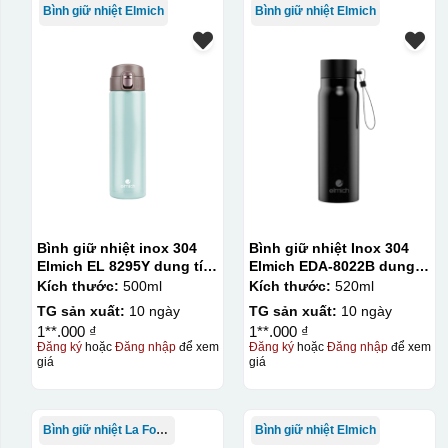
Bình giữ nhiệt Elmich
Bình giữ nhiệt Elmich
Bình giữ nhiệt inox 304
Bình giữ nhiệt Inox 304
Elmich EL 8295Y dung tích
Elmich EDA-8022B dung
500ml
tích 520ml
Kích thước:
500ml
Kích thước:
520ml
TG sản xuất:
10 ngày
TG sản xuất:
10 ngày
1**.000 ₫
1**.000 ₫
Đăng ký
hoặc
Đăng nhập
để xem
Đăng ký
hoặc
Đăng nhập
để xem
giá
giá
Bình giữ nhiệt La Fonte
Bình giữ nhiệt Elmich