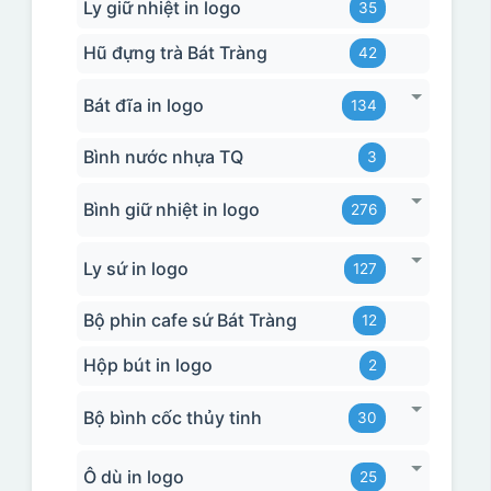
Ly giữ nhiệt in logo
35
Hũ đựng trà Bát Tràng
42
Bát đĩa in logo
134
Bình nước nhựa TQ
3
Bình giữ nhiệt in logo
276
Ly sứ in logo
127
Bộ phin cafe sứ Bát Tràng
12
Hộp bút in logo
2
Bộ bình cốc thủy tinh
30
Ô dù in logo
25