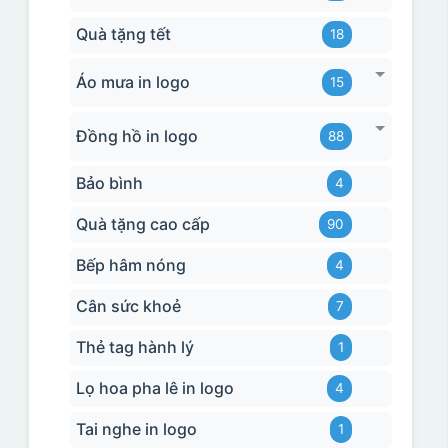
Quà tặng tết
18
Áo mưa in logo
15
Đồng hồ in logo
88
Bảo bình
4
Quà tặng cao cấp
90
Bếp hâm nóng
4
Cân sức khoẻ
7
Thẻ tag hành lý
1
Lọ hoa pha lê in logo
4
Tai nghe in logo
1