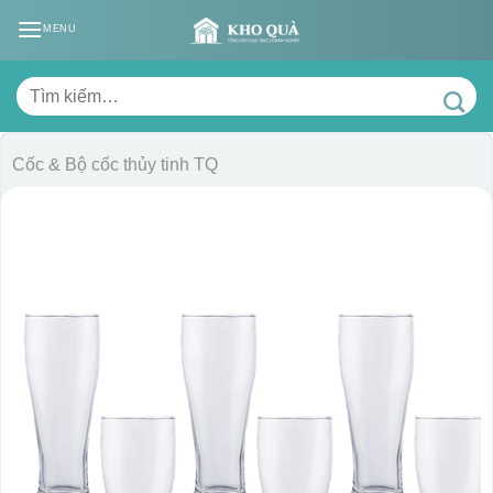
Skip
MENU
to
content
Tìm
kiếm:
Cốc & Bộ cốc thủy tinh TQ