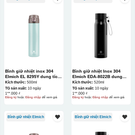
đây là kiểu hộp quay xách lót lụa chỉ khác là thêm quai
Bình giữ nhiệt inox 304
Bình giữ nhiệt Inox 304
thêm tiền
Elmich EL 8295Y dung tích
Elmich EDA-8022B dung
Hộp xi lót lụa
500ml
tích 520ml
Kích thước:
500ml
Kích thước:
520ml
Hộp xi ấm chén
TG sản xuất:
10 ngày
TG sản xuất:
10 ngày
1**.000 ₫
1**.000 ₫
Đăng ký
hoặc
Đăng nhập
để xem giá
Đăng ký
hoặc
Đăng nhập
để xem giá
Bình giữ nhiệt Elmich
Bình giữ nhiệt Elmich