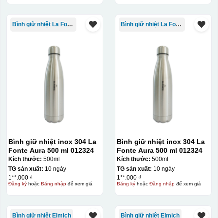
thuật in ấn sử dụng một tấm lưới được phủ hóa chất cảm
quang, trong đó hình ảnh cần in được phơi sáng tạo
Bình giữ nhiệt La Fonte
Bình giữ nhiệt La Fonte
thành khuôn. Mực in được đẩy qua các lỗ nhỏ trên lưới
bằng một thanh gạt (squeegee) để in lên bề mặt sản
phẩm như ly, cốc, bút, móc khóa hay các vật phẩm quà
tặng khác. Kỹ thuật này cho phép in được nhiều màu sắc
khác nhau, độ bền cao, có thể in trên nhiều chất liệu và
phù hợp cho sản xuất số lượng lớn, tuy nhiên đòi hỏi
quy trình chuẩn bị kỹ lưỡng và chi phí setup ban đầu
tương đối cao.
Kiểu hộp:
Bình giữ nhiệt inox 304 La
Bình giữ nhiệt inox 304 La
Fonte Aura 500 ml 012324
Fonte Aura 500 ml 012324
Hộp diêm quai xách lót lụa
Kích thước:
500ml
Kích thước:
500ml
TG sản xuất:
10 ngày
TG sản xuất:
10 ngày
1**.000 ₫
1**.000 ₫
Đăng ký
hoặc
Đăng nhập
để xem giá
Đăng ký
hoặc
Đăng nhập
để xem giá
Bình giữ nhiệt Elmich
Bình giữ nhiệt Elmich