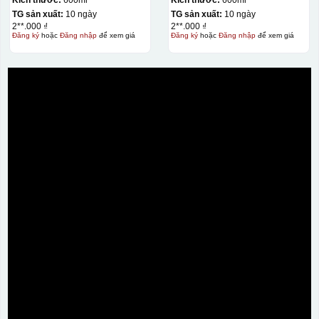
TG sản xuất:
10 ngày
TG sản xuất:
10 ngày
2**.000 ₫
2**.000 ₫
Đăng ký
hoặc
Đăng nhập
để xem giá
Đăng ký
hoặc
Đăng nhập
để xem giá