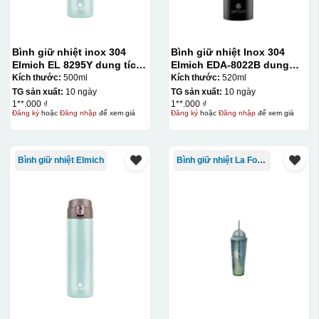
Bình giữ nhiệt inox 304
Bình giữ nhiệt Inox 304
Elmich EL 8295Y dung tích
Elmich EDA-8022B dung
500ml
tích 520ml
Kích thước:
500ml
Kích thước:
520ml
TG sản xuất:
10 ngày
TG sản xuất:
10 ngày
1**.000 ₫
1**.000 ₫
Đăng ký
hoặc
Đăng nhập
để xem giá
Đăng ký
hoặc
Đăng nhập
để xem giá
Bình giữ nhiệt Elmich
Bình giữ nhiệt La Fonte