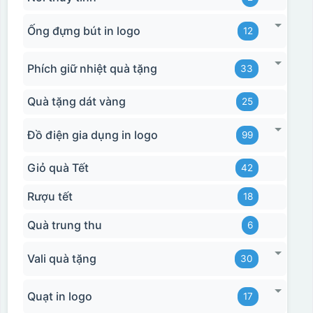
Ống đựng bút in logo
12
Phích giữ nhiệt quà tặng
33
Hộp xi 2 cốc
Quà tặng dát vàng
25
Đồ điện gia dụng in logo
99
Giỏ quà Tết
42
Rượu tết
18
Quà trung thu
6
Vali quà tặng
30
Quạt in logo
17