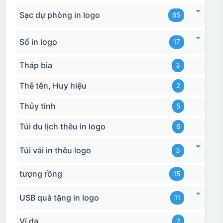
Sạc dự phòng in logo
65
Sổ in logo
17
Hộp xi biểu trưng
Tháp bia
3
Thẻ tên, Huy hiệu
2
Thủy tinh
5
Túi du lịch thêu in logo
6
Túi vải in thêu logo
3
tượng rồng
15
USB quà tặng in logo
11
Ví da
2