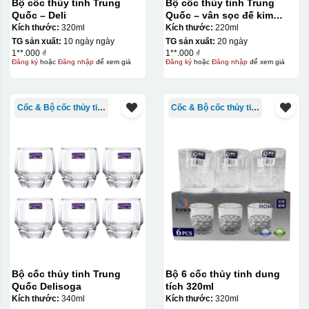
Bộ cốc thủy tinh Trung
Bộ cốc thủy tinh Trung
Quốc – Deli
Quốc – vân sọc đế kim
cương – 220ml
Kích thước:
320ml
Kích thước:
220ml
TG sản xuất:
10 ngày ngày
TG sản xuất:
20 ngày
1**.000 ₫
1**.000 ₫
Đăng ký
hoặc
Đăng nhập
để xem giá
Đăng ký
hoặc
Đăng nhập
để xem giá
Cốc & Bộ cốc thủy tinh TQ
Cốc & Bộ cốc thủy tinh TQ
Bộ cốc thủy tinh Trung
Bộ 6 cốc thủy tinh dung
Quốc Delisoga
tích 320ml
Kích thước:
340ml
Kích thước:
320ml