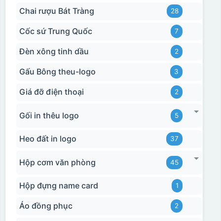
Chai rượu Bát Tràng
28
Cốc sứ Trung Quốc
7
Đèn xông tinh dầu
2
Gấu Bông theu-logo
3
Giá đỡ điện thoại
2
Gối in thêu logo
5
Heo đất in logo
37
Hộp cơm văn phòng
45
Hộp đựng name card
1
Áo đồng phục
2