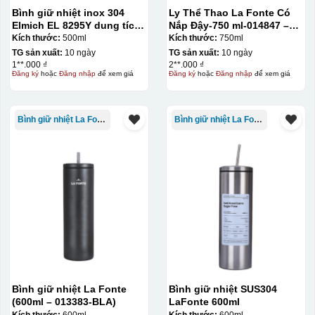
Bình giữ nhiệt inox 304
Ly Thể Thao La Fonte Có
Elmich EL 8295Y dung tích
Nắp Đậy-750 ml-014847 –
500ml
GRA
Kích thước:
500ml
Kích thước:
750ml
Hộp xi ly sứ
TG sản xuất:
10 ngày
TG sản xuất:
10 ngày
1**.000 ₫
2**.000 ₫
Đăng ký
hoặc
Đăng nhập
để xem giá
Đăng ký
hoặc
Đăng nhập
để xem giá
Bình giữ nhiệt La Fonte
Bình giữ nhiệt La Fonte
Bình giữ nhiệt La Fonte
Bình giữ nhiệt SUS304
(600ml – 013383-BLA)
LaFonte 600ml
Kích thước:
600ml
Kích thước:
600ml