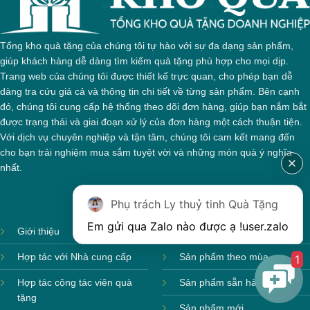
Tổng kho quà tặng của chúng tôi tự hào với sự đa dạng sản phẩm,
giúp khách hàng dễ dàng tìm kiếm quà tặng phù hợp cho mọi dịp.
Trang web của chúng tôi được thiết kế trực quan, cho phép bạn dễ
dàng tra cứu giá cả và thông tin chi tiết về từng sản phẩm. Bên cạnh
đó, chúng tôi cung cấp hệ thống theo dõi đơn hàng, giúp bạn nắm bắt
được trạng thái và giai đoạn xử lý của đơn hàng một cách thuận tiện.
Với dịch vụ chuyên nghiệp và tận tâm, chúng tôi cam kết mang đến
cho bạn trải nghiệm mua sắm tuyệt vời và những món quà ý nghĩa
nhất.
Phụ trách Ly thuỷ tinh Quà Tặng
Em gửi qua Zalo nào được ạ !
user.zalo
Giới thiệu
Ảnh sản xuất
Hợp tác với Nhà cung cấp
Sản phẩm theo mùa
1
Hợp tác cộng tác viên quà
Sản phẩm sẵn hàng
tặng
Sản phẩm mới