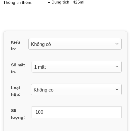
– Dung tích : 425ml
Thông tin thêm:
Kiểu
in:
Số mặt
in:
Loại
hộp:
Số
lượng: