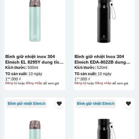
Bình giữ nhiệt inox 304
Bình giữ nhiệt Inox 304
Elmich EL 8295Y dung tích
Elmich EDA-8022B dung
500ml
tích 520ml
Kích thước:
500ml
Kích thước:
520ml
TG sản xuất:
10 ngày
TG sản xuất:
10 ngày
1**.000 ₫
1**.000 ₫
Đăng ký
hoặc
Đăng nhập
để xem giá
Đăng ký
hoặc
Đăng nhập
để xem giá
Bình giữ nhiệt Elmich
Bình giữ nhiệt Elmich