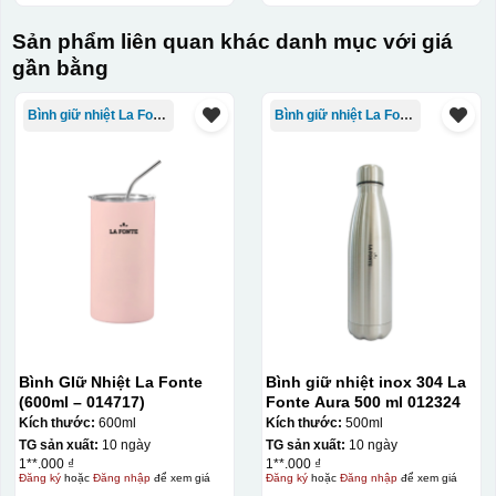
Sản phẩm liên quan khác danh mục với giá
gần bằng
Bình giữ nhiệt La Fonte
Bình giữ nhiệt La Fonte
Bình GIữ Nhiệt La Fonte
Bình giữ nhiệt inox 304 La
(600ml – 014717)
Fonte Aura 500 ml 012324
Kiểu in:
Kích thước:
600ml
Kích thước:
500ml
TG sản xuất:
10 ngày
TG sản xuất:
10 ngày
In lưới
1**.000 ₫
1**.000 ₫
In lưới (silk screen printing) trong ngành quà tặng là kỹ
Đăng ký
hoặc
Đăng nhập
để xem giá
Đăng ký
hoặc
Đăng nhập
để xem giá