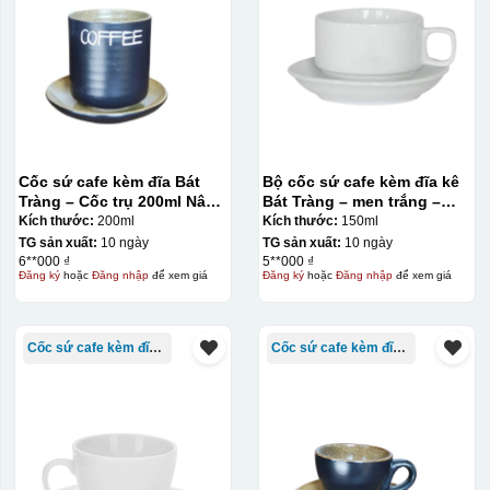
giấy đặc biệt, và kích thước logo được căn chỉnh theo
sản phẩm, để khi dán không bị nhỏ hoặc to quá
Cốc sứ cafe kèm đĩa Bát
Bộ cốc sứ cafe kèm đĩa kê
Tràng – Cốc trụ 200ml Nâu
Bát Tràng – men trắng –
Gốm
150ml
Kích thước:
200ml
Kích thước:
150ml
TG sản xuất:
10 ngày
TG sản xuất:
10 ngày
6**000 ₫
5**000 ₫
Đăng ký
hoặc
Đăng nhập
để xem giá
Đăng ký
hoặc
Đăng nhập
để xem giá
Cốc sứ cafe kèm đĩa Bát Tràng
Cốc sứ cafe kèm đĩa Bát Tràng