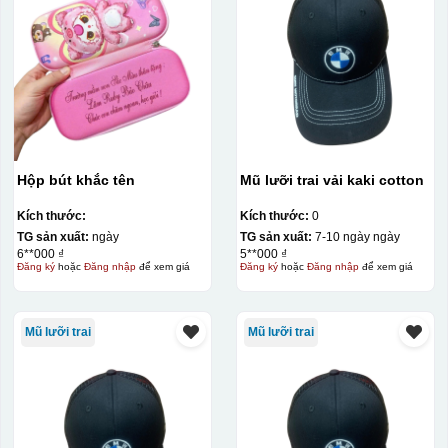
bị lem
Khó khăn trong việc
in 1 số màu: Màu
hồng cánh sen,
Màu tím
Chất liệu in decal
Khó khăn trong việc
phong phú, dễ dàng
in chuyển màu (dễ
lựa chọn chất liệu
trong việc in đơn
phù hợp với nhu cầu.
sắc)
Hộp bút khắc tên
Mũ lưỡi trai vải kaki cotton
Kích thước:
Kích thước:
0
Dán được lên nhiều
TG sản xuất:
ngày
TG sản xuất:
7-10 ngày ngày
bề mặt, phẳng và
6**000 ₫
5**000 ₫
cong
Đăng ký
hoặc
Đăng nhập
để xem giá
Đăng ký
hoặc
Đăng nhập
để xem giá
Kiểu hộp:
Mũ lưỡi trai
Mũ lưỡi trai
Hộp xi lót lụa
Hộp xi ấm chén