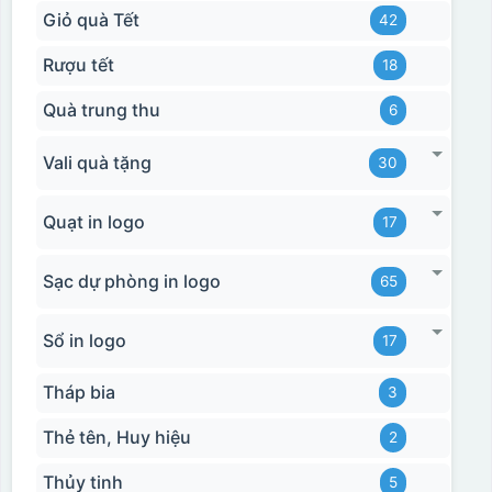
Giỏ quà Tết
42
Rượu tết
18
Quà trung thu
6
Vali quà tặng
30
Quạt in logo
17
Sạc dự phòng in logo
65
Sổ in logo
17
Tháp bia
3
Thẻ tên, Huy hiệu
2
Thủy tinh
5