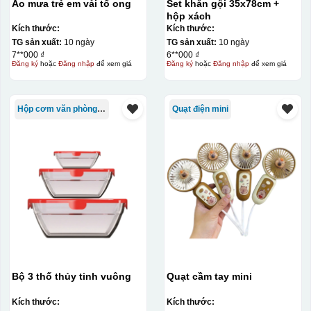
Áo mưa trẻ em vải tổ ong
Set khăn gội 35x78cm +
hộp xách
Kích thước:
Kích thước:
TG sản xuất:
10 ngày
TG sản xuất:
10 ngày
7**000 ₫
6**000 ₫
Đăng ký
hoặc
Đăng nhập
để xem giá
Đăng ký
hoặc
Đăng nhập
để xem giá
Hộp cơm văn phòng Trung Quốc
Quạt điện mini
Chén sau khi được dán xong (chưa nung)
Bộ 3 thố thủy tinh vuông
Quạt cầm tay mini
Kích thước:
Kích thước: