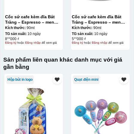
Đây là giấy decal đã in xong, đang chờ khô để cắt dán
lên gốm sứ
Cốc sứ cafe kèm đĩa Bát
Cốc sứ cafe kèm đĩa Bát
Tràng – Espresso – men
Tràng – Espresso – men
màu – 70ml
trắng – 90ml
Bước 2: Dán decal lên gốm sứ
Để dán decal lên gốm
Kích thước:
90ml
Kích thước:
90ml
TG sản xuất:
10 ngày
TG sản xuất:
10 ngày
sứ, thợ sẽ cắt thủ công các miếng logo ra, sau đó thấp
8**000 ₫
5**000 ₫
nước và trượt nhẹ lên gốm sứ để tem decal dính tạm lên
Đăng ký
hoặc
Đăng nhập
để xem giá
Đăng ký
hoặc
Đăng nhập
để xem giá
đó bằng nước. Người thợ sẽ căn chỉnh bằng mắt thường
cho vị trí logo cân đối phù hợp, sau đó dùng miếng nhựa
Sản phẩm liên quan khác danh mục với giá
gạt hết nước phía dưới ra
gần bằng
Hộp bút in logo
Quạt điện mini