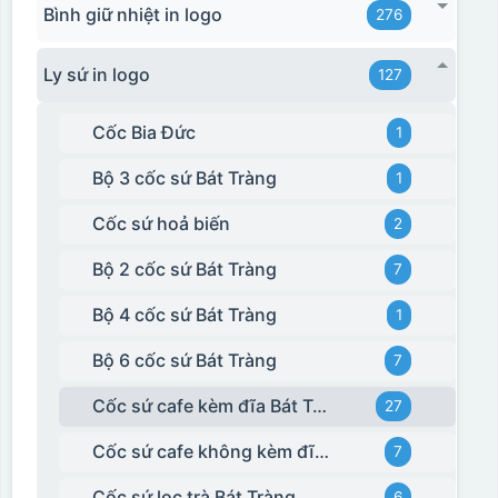
Bình giữ nhiệt in logo
276
Ly sứ in logo
127
Cốc Bia Đức
1
Hộp xi ly sứ
Bộ 3 cốc sứ Bát Tràng
1
Cốc sứ hoả biến
2
Bộ 2 cốc sứ Bát Tràng
7
Bộ 4 cốc sứ Bát Tràng
1
Bộ 6 cốc sứ Bát Tràng
7
Cốc sứ cafe kèm đĩa Bát Tràng
27
Cốc sứ cafe không kèm đĩa kê Bát Tràng
7
Cốc sứ lọc trà Bát Tràng
6