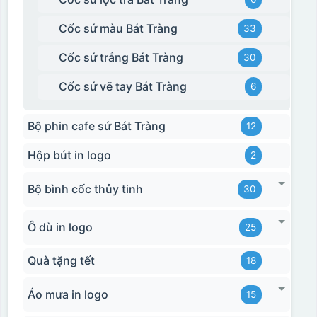
Cốc sứ màu Bát Tràng
33
Cốc sứ trắng Bát Tràng
30
Cốc sứ vẽ tay Bát Tràng
6
Bộ phin cafe sứ Bát Tràng
12
Hộp bút in logo
2
Bộ bình cốc thủy tinh
30
Ô dù in logo
25
Quà tặng tết
18
Áo mưa in logo
15