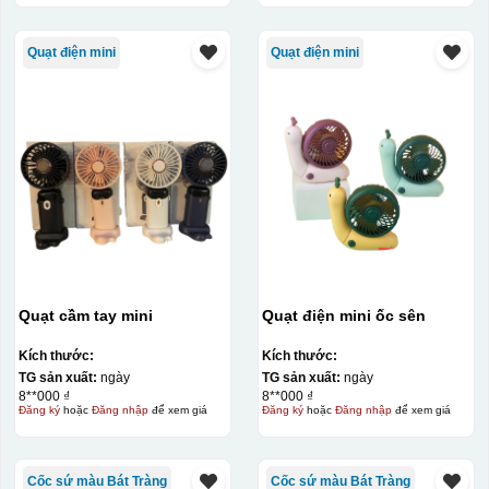
Quạt điện mini
Quạt điện mini
Bước 3: Xếp sản phẩm sau khi dán vào lò nung và
nung ở nhiệt độ 700-800 độ C
Deacl có 1 nền màu
vàng, khi in ở nhiệt cao, nền đó sẽ cháy và biến mất để
lại mực in logo dính chết lên gốm sứ [gallery link="file"
size="full" ids="29792,29791,29790"]
Quạt cầm tay mini
Quạt điện mini ốc sên
Kích thước:
Kích thước:
TG sản xuất:
ngày
TG sản xuất:
ngày
8**000 ₫
8**000 ₫
Đăng ký
hoặc
Đăng nhập
để xem giá
Đăng ký
hoặc
Đăng nhập
để xem giá
Cốc sứ màu Bát Tràng
Cốc sứ màu Bát Tràng