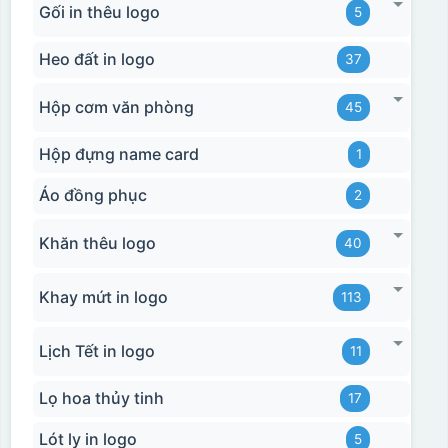
Gối in thêu logo
5
Heo đất in logo
37
Hộp cơm văn phòng
45
Hộp đựng name card
1
Áo đồng phục
2
Khăn thêu logo
40
Khay mứt in logo
113
Lịch Tết in logo
11
Lọ hoa thủy tinh
17
Lót ly in logo
5