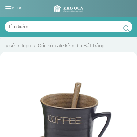
Skip
MENU
to
content
Tìm
kiếm:
Ly sứ in logo
/
Cốc sứ cafe kèm đĩa Bát Tràng