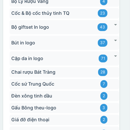
Bộ Ly Rượu Vang
4
Cốc & Bộ cốc thủy tinh TQ
23
Bộ giftset In logo
43
Bút in logo
37
Cặp da in logo
71
Chai rượu Bát Tràng
28
Cốc sứ Trung Quốc
7
Đèn xông tinh dầu
2
Gấu Bông theu-logo
3
Giá đỡ điện thoại
2