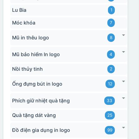
Lu Bia
1
Móc khóa
7
Mũ in thêu logo
8
Mũ bảo hiểm In logo
4
Nồi thủy tinh
2
Ống đựng bút in logo
12
Phích giữ nhiệt quà tặng
33
Quà tặng dát vàng
25
Đồ điện gia dụng in logo
99