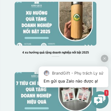
4 xu hướng quà tặng doanh nghiệp nổi bật 2025
BrandGift - Phụ trách Ly sứ
Em gửi qua Zalo nào được ạ! 
1