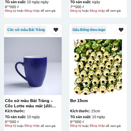
TG sản xuất:
10 ngày ngày
TG sản xuất:
ngày
6**000 ₫
7**000 ₫
Đăng ký
hoặc
Đăng nhập
để xem giá
Đăng ký
hoặc
Đăng nhập
để xem giá
Cốc sứ màu Bát Tràng
Gấu Bông theu-logo
Cốc sứ màu Bát Tràng –
Bơ 15cm
Cốc Lotte màu mát (đổi
quai)
Kích thước:
Kích thước:
15cm
TG sản xuất:
10 ngày
TG sản xuất:
10 ngày
6**000 ₫
6**000 ₫
Đăng ký
hoặc
Đăng nhập
để xem giá
Đăng ký
hoặc
Đăng nhập
để xem giá