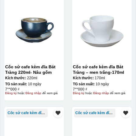
Cốc sứ cafe kèm đĩa Bát
Cốc sứ cafe kèm đĩa Bát
Tràng 220ml- Nâu gốm
Tràng – men trắng-170ml
Kích thước:
220ml
Kích thước:
170ml
Kiểu in:
TG sản xuất:
10 ngày
TG sản xuất:
10 ngày
7**000 ₫
7**000 ₫
In Decal
Đăng ký
hoặc
Đăng nhập
để xem giá
Đăng ký
hoặc
Đăng nhập
để xem giá
IN Decal lên GỐM SỨ
Bước 1: Tạo khuôn in để tạo ra Decal Bước 2: Dán
Cốc sứ cafe kèm đĩa Bát Tràng
Cốc sứ cafe kèm đĩa Bát Tràng
decal lên gốm sứ Bước 3: Cho vào lò nung ở nhiệt độ
700-800 độ C
Bước 1: Tạo ra DECAL
Để tạo ra decal
trước khi dán nó lên gốm sứ, xưởng in sẽ in lên 1 loại