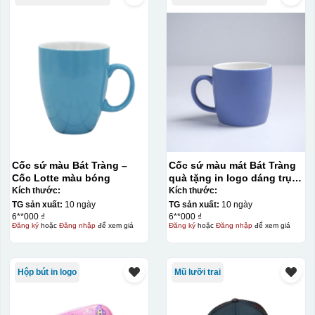
Ưu, nhược điểm của in Decal trượt nước
trên gốm sứ
Ưu điểm
Nhược điểm
Cốc sứ màu Bát Tràng –
Cốc sứ màu mát Bát Tràng
Cốc Lotte màu bóng
quà tặng in logo dáng trụ
lùn quai C 330ml KQ-CSM09
Kích thước:
Kích thước:
Độ bám dính lên bề
TG sản xuất:
10 ngày
TG sản xuất:
10 ngày
mặt vật liệu rất tốt,
6**000 ₫
6**000 ₫
không phai theo thời
Đăng ký
hoặc
Đăng nhập
để xem giá
Đăng ký
hoặc
Đăng nhập
để xem giá
gian
Không thể tẩy xoá
Hộp bút in logo
Mũ lưỡi trai
được nếu in sai,
Thông tin, hình ảnh in
hoặc rất khó khắn
trên chất liệu decal
về tẩy xoá
đẹp, sắc nét, không