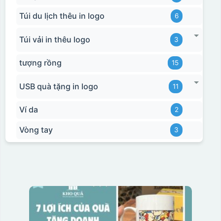
Túi du lịch thêu in logo
6
Túi vải in thêu logo
3
tượng rồng
15
USB quà tặng in logo
11
Ví da
2
Vòng tay
3