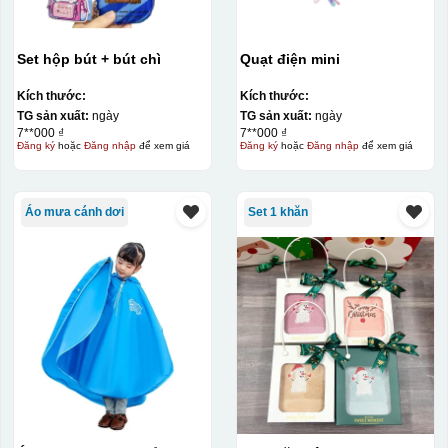
Set hộp bút + bút chì
Quạt điện mini
Kích thước:
Kích thước:
TG sản xuất:
ngày
TG sản xuất:
ngày
7**000 ₫
7**000 ₫
Đăng ký
hoặc
Đăng nhập
để xem giá
Đăng ký
hoặc
Đăng nhập
để xem giá
Thợ đang căn chỉnh dán decal lên bát cơm
Áo mưa cánh dơi
Set 1 khăn