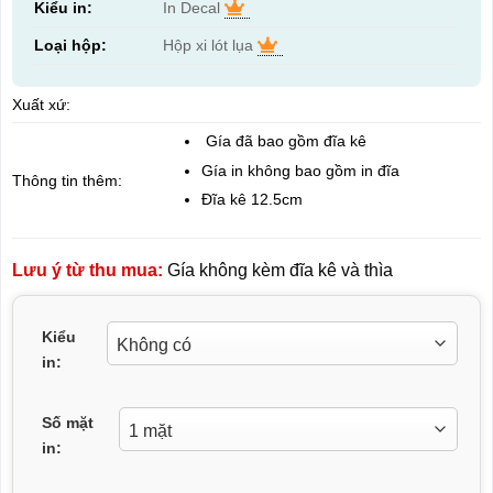
Kiểu in:
In Decal
Loại hộp:
Hộp xi lót lụa
Xuất xứ:
Gía đã bao gồm đĩa kê
Gía in không bao gồm in đĩa
Thông tin thêm:
Đĩa kê 12.5cm
Lưu ý từ thu mua:
Gía không kèm đĩa kê và thìa
Kiểu
in:
Số mặt
in: