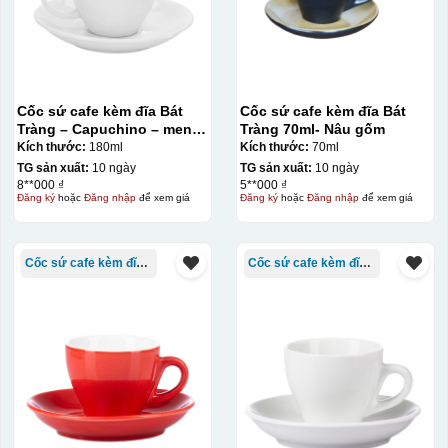
Decal được in xong, sẽ có 1 nền vàng phía dưới
Cốc sứ cafe kèm đĩa Bát
Cốc sứ cafe kèm đĩa Bát
Tràng – Capuchino – men
Tràng 70ml- Nâu gốm
trắng – 180ml
Kích thước:
180ml
Kích thước:
70ml
TG sản xuất:
10 ngày
TG sản xuất:
10 ngày
8**000 ₫
5**000 ₫
Đăng ký
hoặc
Đăng nhập
để xem giá
Đăng ký
hoặc
Đăng nhập
để xem giá
Cốc sứ cafe kèm đĩa Bát Tràng
Cốc sứ cafe kèm đĩa Bát Tràng