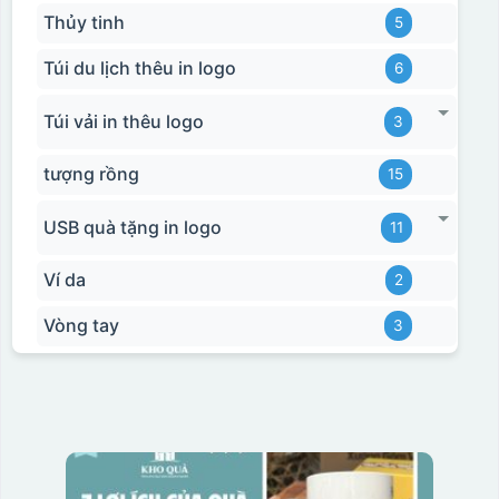
Thủy tinh
5
Túi du lịch thêu in logo
6
Túi vải in thêu logo
3
tượng rồng
15
USB quà tặng in logo
11
Ví da
2
Vòng tay
3
Hộp xi bình giữ nhiệt