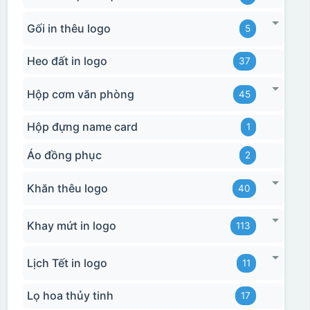
Hộp xi biểu trưng
Gối in thêu logo
5
Heo đất in logo
37
Hộp cơm văn phòng
45
Hộp đựng name card
1
Áo đồng phục
2
Khăn thêu logo
40
Khay mứt in logo
113
Lịch Tết in logo
11
Lọ hoa thủy tinh
17