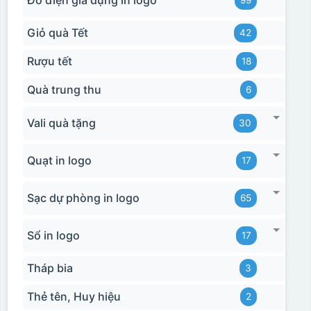
Giỏ quà Tết
42
Rượu tết
18
Quà trung thu
6
Vali quà tặng
30
Quạt in logo
17
Sạc dự phòng in logo
65
Sổ in logo
17
Tháp bia
3
Thẻ tên, Huy hiệu
2