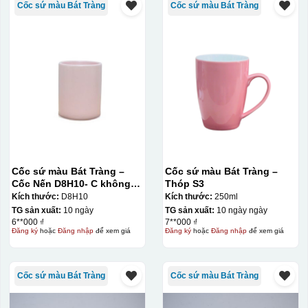
Cốc sứ màu Bát Tràng
Cốc sứ màu Bát Tràng
Cốc sứ màu Bát Tràng –
Cốc sứ màu Bát Tràng –
Cốc Nến D8H10- C không
Thóp S3
quai
Kích thước:
D8H10
Kích thước:
250ml
TG sản xuất:
10 ngày
TG sản xuất:
10 ngày ngày
6**000 ₫
7**000 ₫
Đăng ký
hoặc
Đăng nhập
để xem giá
Đăng ký
hoặc
Đăng nhập
để xem giá
Cốc sứ màu Bát Tràng
Cốc sứ màu Bát Tràng