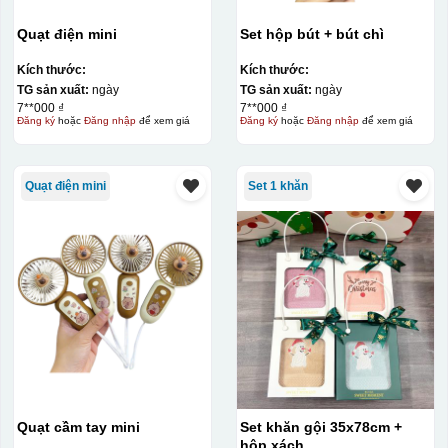
Quạt điện mini
Set hộp bút + bút chì
Kích thước:
Kích thước:
TG sản xuất:
ngày
TG sản xuất:
ngày
7**000 ₫
7**000 ₫
Đăng ký
hoặc
Đăng nhập
để xem giá
Đăng ký
hoặc
Đăng nhập
để xem giá
Quạt điện mini
Set 1 khăn
Quạt cầm tay mini
Set khăn gội 35x78cm +
hộp xách