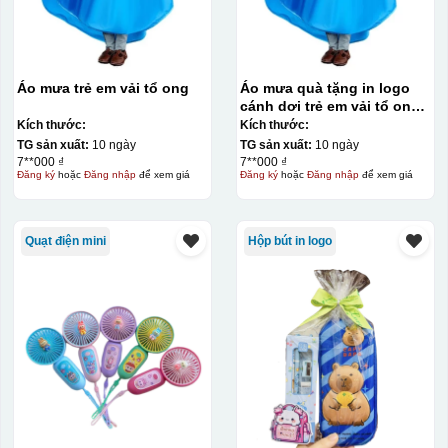
Áo mưa trẻ em vải tổ ong
Áo mưa quà tặng in logo
cánh dơi trẻ em vải tổ ong
KQ-AM11
Kích thước:
Kích thước:
TG sản xuất:
10 ngày
TG sản xuất:
10 ngày
7**000 ₫
7**000 ₫
Hộp xi lót lụa
Đăng ký
hoặc
Đăng nhập
để xem giá
Đăng ký
hoặc
Đăng nhập
để xem giá
Hộp xi ấm chén
Quạt điện mini
Hộp bút in logo