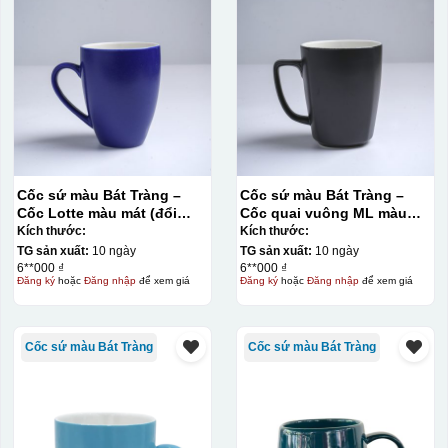
Cốc sứ màu Bát Tràng –
Cốc sứ màu Bát Tràng –
Cốc Lotte màu mát (đổi
Cốc quai vuông ML màu
quai)
mát
Kích thước:
Kích thước:
TG sản xuất:
10 ngày
TG sản xuất:
10 ngày
6**000 ₫
6**000 ₫
Đăng ký
hoặc
Đăng nhập
để xem giá
Đăng ký
hoặc
Đăng nhập
để xem giá
Cốc sứ màu Bát Tràng
Cốc sứ màu Bát Tràng