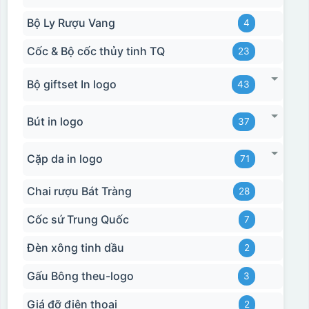
Hộp xi 2 cốc
Bộ Ly Rượu Vang
4
Cốc & Bộ cốc thủy tinh TQ
23
Bộ giftset In logo
43
Bút in logo
37
Cặp da in logo
71
Chai rượu Bát Tràng
28
Cốc sứ Trung Quốc
7
Đèn xông tinh dầu
2
Gấu Bông theu-logo
3
Giá đỡ điện thoại
2