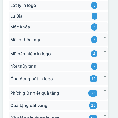
Lót ly in logo
5
Lu Bia
1
Móc khóa
7
Mũ in thêu logo
8
Mũ bảo hiểm In logo
4
Nồi thủy tinh
2
Ống đựng bút in logo
12
Phích giữ nhiệt quà tặng
33
Quà tặng dát vàng
25
Đồ điện gia dụng in logo
99