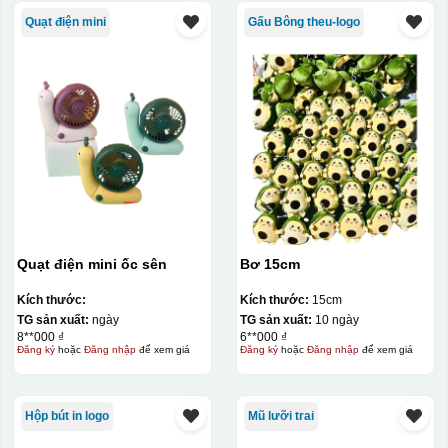
Quạt điện mini
Gấu Bông theu-logo
Quạt điện mini ốc sên
Bơ 15cm
Kích thước:
Kích thước:
15cm
TG sản xuất:
ngày
TG sản xuất:
10 ngày
8**000 ₫
6**000 ₫
Đăng ký
hoặc
Đăng nhập
để xem giá
Đăng ký
hoặc
Đăng nhập
để xem giá
Hộp bút in logo
Mũ lưỡi trai