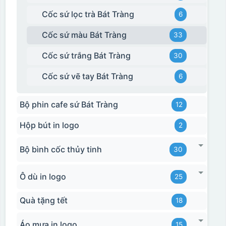
Cốc sứ lọc trà Bát Tràng
6
Cốc sứ màu Bát Tràng
33
Cốc sứ trắng Bát Tràng
30
Cốc sứ vẽ tay Bát Tràng
6
Bộ phin cafe sứ Bát Tràng
12
Hộp bút in logo
2
Bộ bình cốc thủy tinh
30
Ô dù in logo
25
Quà tặng tết
18
Áo mưa in logo
15