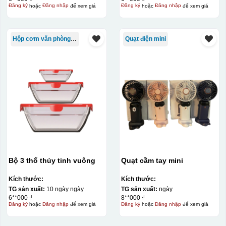
Đăng ký
hoặc
Đăng nhập
để xem giá
Đăng ký
hoặc
Đăng nhập
để xem giá
Hộp cơm văn phòng Trung Quốc
Quạt điện mini
Bộ 3 thố thủy tinh vuông
Quạt cầm tay mini
Kích thước:
Kích thước:
TG sản xuất:
10 ngày ngày
TG sản xuất:
ngày
6**000 ₫
8**000 ₫
Hộp xi ly sứ
Đăng ký
hoặc
Đăng nhập
để xem giá
Đăng ký
hoặc
Đăng nhập
để xem giá