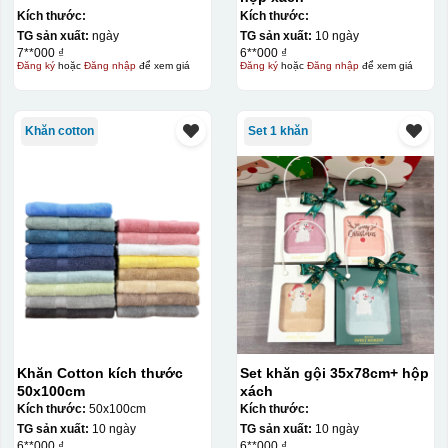
Kích thước:
Kích thước:
TG sản xuất:
ngày
TG sản xuất:
10 ngày
7**000 ₫
6**000 ₫
Đăng ký
hoặc
Đăng nhập
để xem giá
Đăng ký
hoặc
Đăng nhập
để xem giá
Khăn cotton
Set 1 khăn
Khăn Cotton kích thước
Set khăn gội 35x78cm+ hộp
50x100cm
xách
Kích thước:
50x100cm
Kích thước:
TG sản xuất:
10 ngày
TG sản xuất:
10 ngày
6**000 ₫
6**000 ₫