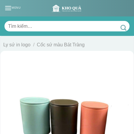
Skip
MENU
to
content
Tìm
kiếm:
Ly sứ in logo
/
Cốc sứ màu Bát Tràng