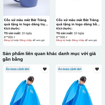
Kiểu in:
In logo 2 mặt
Cốc sứ màu mát Bát Tràng
Cốc sứ màu mát Bát Tràng
In logo 1 mặt
quà tặng in logo dáng trụ
quà tặng in logo dáng bầu
lùn quai C 330ml KQ-CSM09
quai vuông 250ml KQ-
Kích thước:
Kích thước:
CSM07
TG sản xuất:
10 ngày
TG sản xuất:
10 ngày
Kiểu hộp:
6**000 ₫
6**000 ₫
Đăng ký
hoặc
Đăng nhập
để xem giá
Đăng ký
hoặc
Đăng nhập
để xem giá
Hộp carton trắng ( cốc sứ )
Sản phẩm liên quan khác danh mục với giá
gần bằng
Áo mưa cánh dơi
Áo mưa cánh dơi