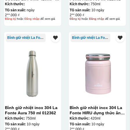
012775
Kích thước:
Kích thước:
750ml
TG sản xuất:
ngày
TG sản xuất:
10 ngày
2**.000 ₫
2**.000 ₫
Đăng ký
hoặc
Đăng nhập
để xem giá
Đăng ký
hoặc
Đăng nhập
để xem giá
Bình giữ nhiệt La Fonte
Bình giữ nhiệt La Fonte
Bình giữ nhiệt inox 304 La
Bình giữ nhiệt inox 304 La
Fonte Aura 750 ml 012362
Fonte HIRU đựng thức ăn
420 ml – 012348
Kích thước:
750ml
Kích thước:
420ml
TG sản xuất:
10 ngày
TG sản xuất:
10 ngày
2**.000 ₫
2**.000 ₫