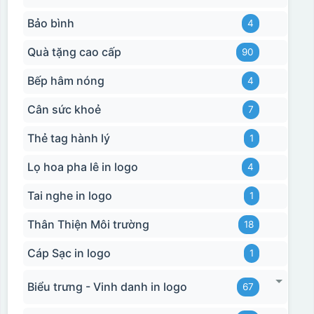
Bảo bình
4
Quà tặng cao cấp
90
Bếp hâm nóng
4
Cân sức khoẻ
7
Thẻ tag hành lý
1
Lọ hoa pha lê in logo
4
Tai nghe in logo
1
Thân Thiện Môi trường
18
Cáp Sạc in logo
1
Biểu trưng - Vinh danh in logo
67