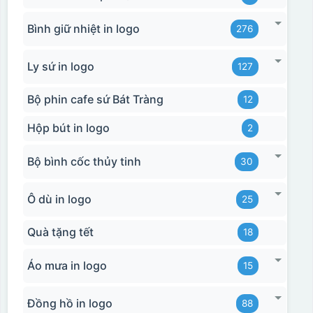
Bình giữ nhiệt in logo
276
Ly sứ in logo
127
Bộ phin cafe sứ Bát Tràng
12
Hộp bút in logo
2
Bộ bình cốc thủy tinh
30
Ô dù in logo
25
Quà tặng tết
18
Áo mưa in logo
15
Đồng hồ in logo
88