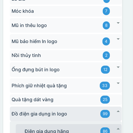
Móc khóa
7
Mũ in thêu logo
8
Mũ bảo hiểm In logo
4
Nồi thủy tinh
2
Ống đựng bút in logo
12
Phích giữ nhiệt quà tặng
33
Quà tặng dát vàng
25
Đồ điện gia dụng in logo
99
Điện gia dụng hãng
86