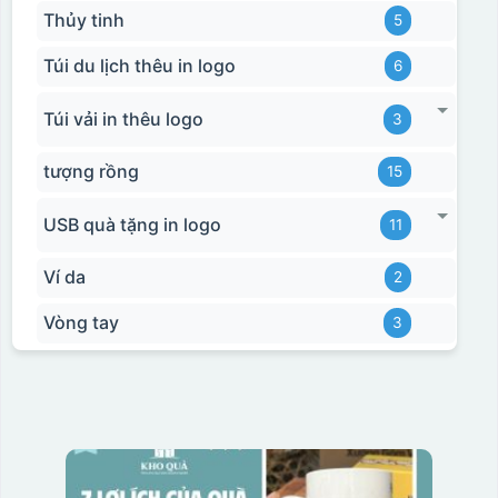
Thủy tinh
5
Túi du lịch thêu in logo
6
Túi vải in thêu logo
3
tượng rồng
15
USB quà tặng in logo
11
Ví da
2
Vòng tay
3