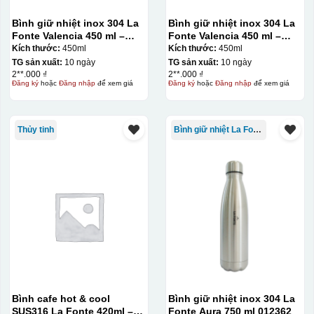
Bình giữ nhiệt inox 304 La
Bình giữ nhiệt inox 304 La
Fonte Valencia 450 ml –
Fonte Valencia 450 ml –
012355
012355
Kích thước:
450ml
Kích thước:
450ml
TG sản xuất:
10 ngày
TG sản xuất:
10 ngày
2**.000 ₫
2**.000 ₫
Đăng ký
hoặc
Đăng nhập
để xem giá
Đăng ký
hoặc
Đăng nhập
để xem giá
Thủy tinh
Bình giữ nhiệt La Fonte
Bình cafe hot & cool
Bình giữ nhiệt inox 304 La
SUS316 La Fonte 420ml –
Fonte Aura 750 ml 012362