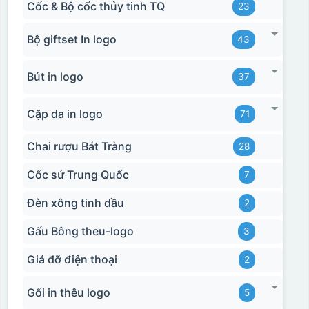
Cốc & Bộ cốc thủy tinh TQ
23
Bộ giftset In logo
43
Bút in logo
37
Cặp da in logo
71
Chai rượu Bát Tràng
28
Cốc sứ Trung Quốc
7
Đèn xông tinh dầu
2
Gấu Bông theu-logo
3
Giá đỡ điện thoại
2
Gối in thêu logo
5