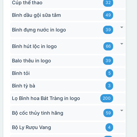
Cúp thể thao
32
Bình dầu gội sữa tắm
49
Bình đựng nước in logo
39
Bình hút lộc in logo
66
Balo thêu in logo
39
Bình tỏi
5
Bình tỳ bà
3
Lọ Bình hoa Bát Tràng in logo
200
Bộ cốc thủy tinh hãng
59
Bộ Ly Rượu Vang
4