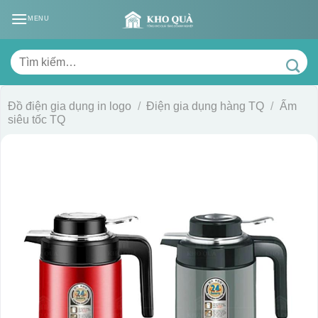
Skip
MENU
to
content
Tìm
kiếm:
Đồ điện gia dụng in logo
/
Điện gia dụng hàng TQ
/
Ấm
siêu tốc TQ