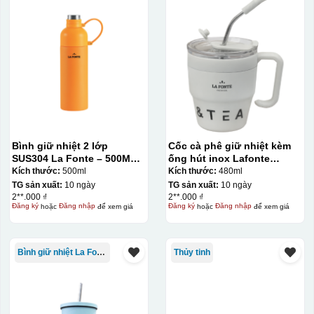
Bình giữ nhiệt 2 lớp
Cốc cà phê giữ nhiệt kèm
SUS304 La Fonte – 500ML –
ống hút inox Lafonte
012737
480ML – 012782
Kích thước:
500ml
Kích thước:
480ml
TG sản xuất:
10 ngày
TG sản xuất:
10 ngày
2**.000 ₫
2**.000 ₫
Đăng ký
hoặc
Đăng nhập
để xem giá
Đăng ký
hoặc
Đăng nhập
để xem giá
Bình giữ nhiệt La Fonte
Thủy tinh