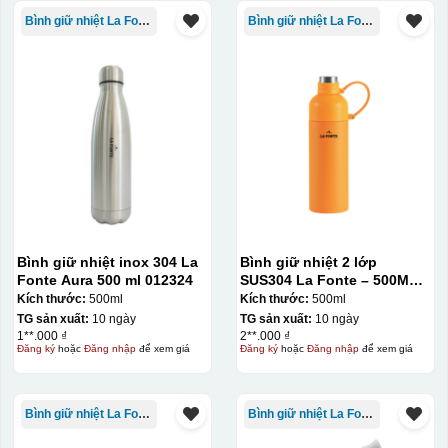
khác nhau, độ bền cao, có thể in trên nhiều chất liệu và
Bình giữ nhiệt La Fonte
Bình giữ nhiệt La Fonte
phù hợp cho sản xuất số lượng lớn, tuy nhiên đòi hỏi
quy trình chuẩn bị kỹ lưỡng và chi phí setup ban đầu
tương đối cao.
Chất liệu:
Nhựa
Bình giữ nhiệt inox 304 La
Bình giữ nhiệt 2 lớp
Fonte Aura 500 ml 012324
SUS304 La Fonte – 500ML –
012737
Kích thước:
500ml
Kích thước:
500ml
TG sản xuất:
10 ngày
TG sản xuất:
10 ngày
1**.000 ₫
2**.000 ₫
Đăng ký
hoặc
Đăng nhập
để xem giá
Đăng ký
hoặc
Đăng nhập
để xem giá
Bình giữ nhiệt La Fonte
Bình giữ nhiệt La Fonte