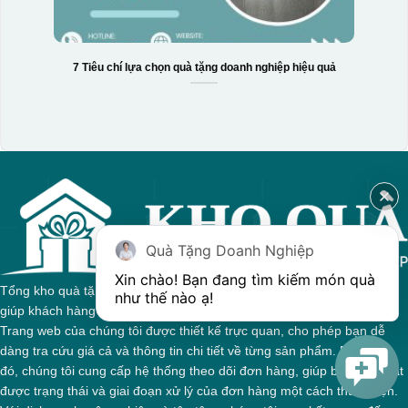
7 Tiêu chí lựa chọn quà tặng doanh nghiệp hiệu quả
Quà Tặng Doanh Nghiệp
Xin chào! Bạn đang tìm kiếm món quà 
Tổng kho quà tặng của chúng tôi tự hào với sự đa dạng sản phẩm,
như thế nào ạ! 
giúp khách hàng dễ dàng tìm kiếm quà tặng phù hợp cho mọi dịp.
Trang web của chúng tôi được thiết kế trực quan, cho phép bạn dễ
dàng tra cứu giá cả và thông tin chi tiết về từng sản phẩm. Bên cạnh
đó, chúng tôi cung cấp hệ thống theo dõi đơn hàng, giúp bạn nắm bắt
được trạng thái và giai đoạn xử lý của đơn hàng một cách thuận tiện.