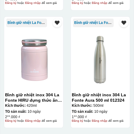
Đăng ký
hoặc
Đăng nhập
để xem giá
Đăng ký
hoặc
Đăng nhập
để xem giá
Bình giữ nhiệt La Fonte
Bình giữ nhiệt La Fonte
Kiểu in:
In lưới
In lưới (silk screen printing) trong ngành quà tặng là kỹ
Bình giữ nhiệt inox 304 La
Bình giữ nhiệt inox 304 La
thuật in ấn sử dụng một tấm lưới được phủ hóa chất cảm
Fonte HIRU đựng thức ăn
Fonte Aura 500 ml 012324
quang, trong đó hình ảnh cần in được phơi sáng tạo
420 ml – 012348
Kích thước:
420ml
Kích thước:
500ml
thành khuôn. Mực in được đẩy qua các lỗ nhỏ trên lưới
TG sản xuất:
10 ngày
TG sản xuất:
10 ngày
2**.000 ₫
1**.000 ₫
bằng một thanh gạt (squeegee) để in lên bề mặt sản
Đăng ký
hoặc
Đăng nhập
để xem giá
Đăng ký
hoặc
Đăng nhập
để xem giá
phẩm như ly, cốc, bút, móc khóa hay các vật phẩm quà
tặng khác. Kỹ thuật này cho phép in được nhiều màu sắc