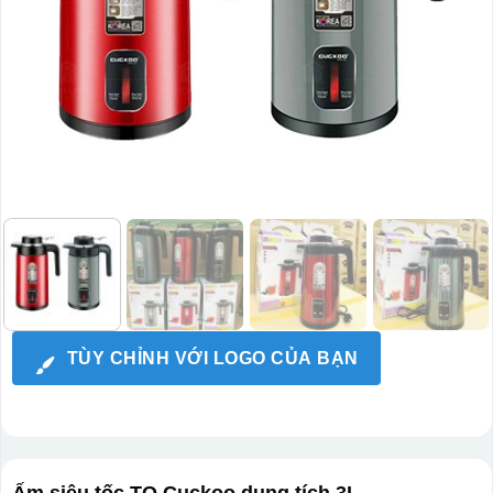
TÙY CHỈNH VỚI LOGO CỦA BẠN
Ấm siêu tốc TQ Cuckoo dung tích 3L