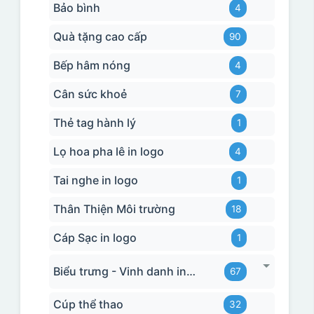
Bảo bình
4
Quà tặng cao cấp
90
Bếp hâm nóng
4
Cân sức khoẻ
7
Thẻ tag hành lý
1
Lọ hoa pha lê in logo
4
Tai nghe in logo
1
Thân Thiện Môi trường
18
Cáp Sạc in logo
1
Biểu trưng - Vinh danh in logo
67
Cúp thể thao
32