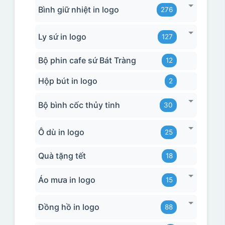
Bình giữ nhiệt in logo
276
Ly sứ in logo
127
Bộ phin cafe sứ Bát Tràng
12
Hộp bút in logo
2
Bộ bình cốc thủy tinh
30
Ô dù in logo
25
Quà tặng tết
18
Áo mưa in logo
15
Đồng hồ in logo
88