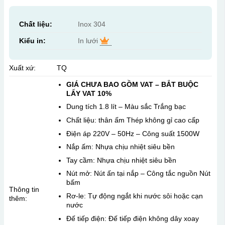
Chất liệu:
Inox 304
Kiểu in:
In lưới
Xuất xứ:
TQ
GIÁ CHƯA BAO GỒM VAT – BẮT BUỘC
LẤY VAT 10%
Dung tích 1.8 lít – Màu sắc Trắng bạc
Chất liệu: thân ấm Thép không gỉ cao cấp
Điện áp 220V – 50Hz – Công suất 1500W
Nắp ấm: Nhựa chịu nhiệt siêu bền
Tay cầm: Nhựa chịu nhiệt siêu bền
Nút mở: Nút ấn tại nắp – Công tắc nguồn Nút
bấm
Thông tin
Rơ-le: Tự động ngắt khi nước sôi hoặc cạn
thêm:
nước
Đế tiếp điện: Đế tiếp điện không dây xoay