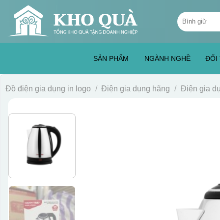
Skip
Tìm
to
kiếm:
content
SẢN PHẨM
NGÀNH NGHỀ
ĐỐI
Đồ điện gia dụng in logo
/
Điện gia dụng hãng
/
Điện gia 