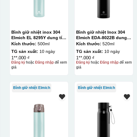
Bình giữ nhiệt inox 304
Bình giữ nhiệt Inox 304
Elmich EL 8295Y dung tích
Elmich EDA-8022B dung
500ml
tích 520ml
Kích thước:
500ml
Kích thước:
520ml
TG sản xuất:
10 ngày
TG sản xuất:
10 ngày
1**.000 ₫
1**.000 ₫
Đăng ký
hoặc
Đăng nhập
để xem
Đăng ký
hoặc
Đăng nhập
để xem
giá
giá
Bình giữ nhiệt Elmich
Bình giữ nhiệt Elmich