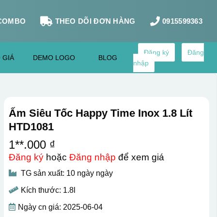
COMBO
THEO DÕI ĐƠN HÀNG
0915599363
Đăng ký
Đăng
 GIÁ
DEMO LOGO
BLOG
nhập
Ấm Siêu Tốc Happy Time Inox 1.8 Lít
HTD1081
1**.000 ₫
Đăng ký
hoặc
Đăng nhập
để xem giá
TG sản xuất: 10 ngày ngày
Kích thước: 1.8l
Ngày cn giá: 2025-06-04