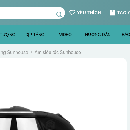
YÊU THÍCH
TẠO 
 TƯỢNG
DỊP TẶNG
VIDEO
HƯỚNG DẪN
BÁO
dụng Sunhouse
/
Ấm siêu tốc Sunhouse