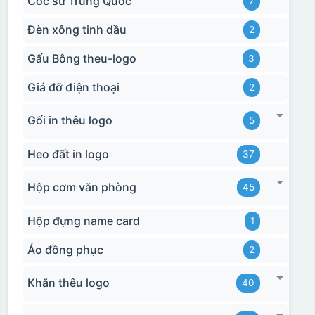
Cốc sứ Trung Quốc
7
Đèn xông tinh dầu
2
Gấu Bông theu-logo
3
Giá đỡ điện thoại
2
Gối in thêu logo
5
Heo đất in logo
37
Hộp cơm văn phòng
45
Hộp đựng name card
1
Áo đồng phục
2
Khăn thêu logo
40