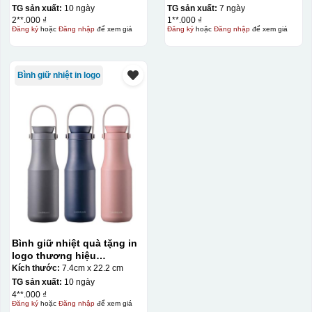
TG sản xuất:
10 ngày
TG sản xuất:
7 ngày
2**.000 ₫
1**.000 ₫
Đăng ký
hoặc
Đăng nhập
để xem giá
Đăng ký
hoặc
Đăng nhập
để xem giá
Bình giữ nhiệt in logo
Bình giữ nhiệt quà tặng in
logo thương hiệu
LocknLock Metro Double
Kích thước:
7.4cm x 22.2 cm
470ml KQ-BGN38
TG sản xuất:
10 ngày
4**.000 ₫
Đăng ký
hoặc
Đăng nhập
để xem giá