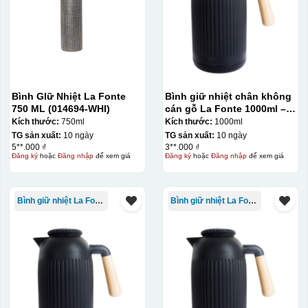
Bình GIữ Nhiệt La Fonte
Bình giữ nhiệt chân không
750 ML (014694-WHI)
cán gỗ La Fonte 1000ml –
011679
Kích thước:
750ml
Kích thước:
1000ml
TG sản xuất:
10 ngày
TG sản xuất:
10 ngày
5**.000 ₫
3**.000 ₫
Đăng ký
hoặc
Đăng nhập
để xem giá
Đăng ký
hoặc
Đăng nhập
để xem giá
Bình giữ nhiệt La Fonte
Bình giữ nhiệt La Fonte