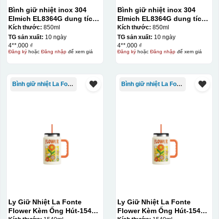
tương đối cao.
Bình giữ nhiệt inox 304
Bình giữ nhiệt inox 304
Elmich EL8364G dung tích
Elmich EL8364G dung tích
850ml
850ml
Kích thước:
850ml
Kích thước:
850ml
TG sản xuất:
10 ngày
TG sản xuất:
10 ngày
4**.000 ₫
4**.000 ₫
Đăng ký
hoặc
Đăng nhập
để xem giá
Đăng ký
hoặc
Đăng nhập
để xem giá
Bình giữ nhiệt La Fonte
Bình giữ nhiệt La Fonte
Ly Giữ Nhiệt La Fonte
Ly Giữ Nhiệt La Fonte
Flower Kèm Ống Hút-1540
Flower Kèm Ống Hút-1540