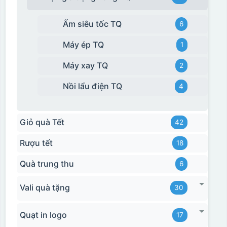
Ấm siêu tốc TQ
6
Máy ép TQ
1
Máy xay TQ
2
Nồi lẩu điện TQ
4
Giỏ quà Tết
42
Rượu tết
18
Quà trung thu
6
Vali quà tặng
30
Quạt in logo
17