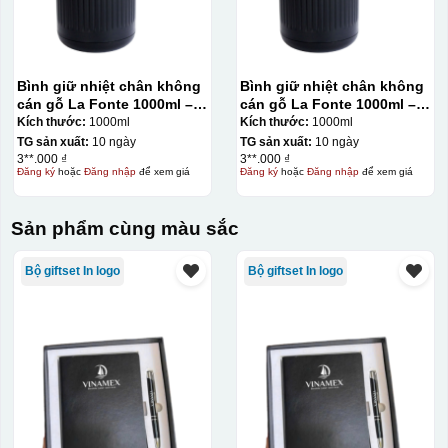
Bình giữ nhiệt chân không
Bình giữ nhiệt chân không
cán gỗ La Fonte 1000ml –
cán gỗ La Fonte 1000ml –
011679
011679
Kích thước:
1000ml
Kích thước:
1000ml
TG sản xuất:
10 ngày
TG sản xuất:
10 ngày
3**.000 ₫
3**.000 ₫
Đăng ký
hoặc
Đăng nhập
để xem giá
Đăng ký
hoặc
Đăng nhập
để xem giá
Sản phẩm cùng màu sắc
Bộ giftset In logo
Bộ giftset In logo