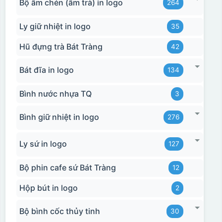
Bộ ấm chén (ấm trà) in logo
264
Ly giữ nhiệt in logo
35
Hũ đựng trà Bát Tràng
42
Bát đĩa in logo
134
Bình nước nhựa TQ
3
Bình giữ nhiệt in logo
276
Ly sứ in logo
127
Bộ phin cafe sứ Bát Tràng
12
Hộp bút in logo
2
Bộ bình cốc thủy tinh
30