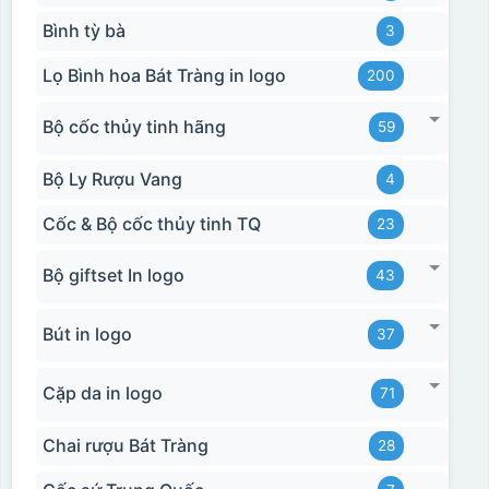
Bình tỳ bà
3
Lọ Bình hoa Bát Tràng in logo
200
Bộ cốc thủy tinh hãng
59
Bộ Ly Rượu Vang
4
Cốc & Bộ cốc thủy tinh TQ
23
Bộ giftset In logo
43
Bút in logo
37
Cặp da in logo
71
Chai rượu Bát Tràng
28