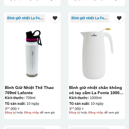
Bình giữ nhiệt La Fonte
Bình giữ nhiệt La Fonte
Bình Giữ Nhiệt Thể Thao
Bình giữ nhiệt chân không
709ml Lafonte
có tay cầm La Fonte 1000ml
– 011655
Kích thước:
709ml
Kích thước:
1000ml
TG sản xuất:
10 ngày
TG sản xuất:
10 ngày
3**.000 ₫
3**.000 ₫
Đăng ký
hoặc
Đăng nhập
để xem giá
Đăng ký
hoặc
Đăng nhập
để xem giá