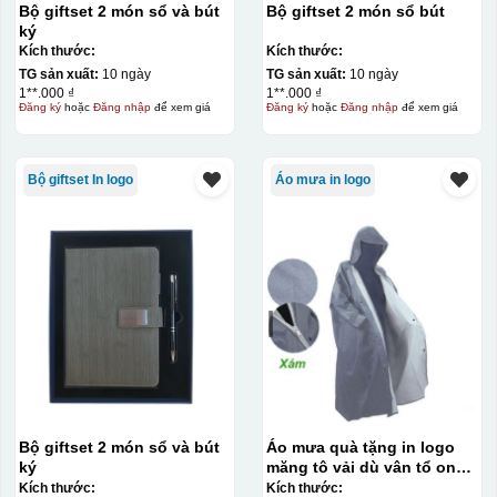
Bộ giftset 2 món sổ và bút
Bộ giftset 2 món sổ bút
ký
Kích thước:
Kích thước:
TG sản xuất:
10 ngày
TG sản xuất:
10 ngày
1**.000 ₫
1**.000 ₫
Đăng ký
hoặc
Đăng nhập
để xem giá
Đăng ký
hoặc
Đăng nhập
để xem giá
Bộ giftset In logo
Áo mưa in logo
Bộ giftset 2 món sổ và bút
Áo mưa quà tặng in logo
ký
măng tô vải dù vân tổ ong
KQ-AM13
Kích thước:
Kích thước: