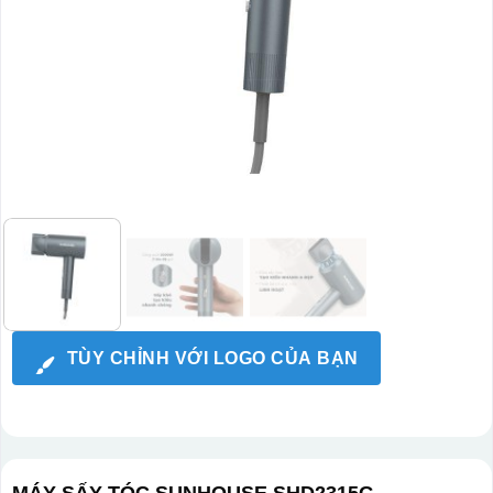
TÙY CHỈNH VỚI LOGO CỦA BẠN
MÁY SẤY TÓC SUNHOUSE SHD2315G