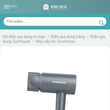
Skip
MENU
to
content
Tìm
kiếm:
Đồ điện gia dụng in logo
/
Điện gia dụng hãng
/
Điện gia
dụng Sunhouse
/
Máy sấy tóc Sunhouse