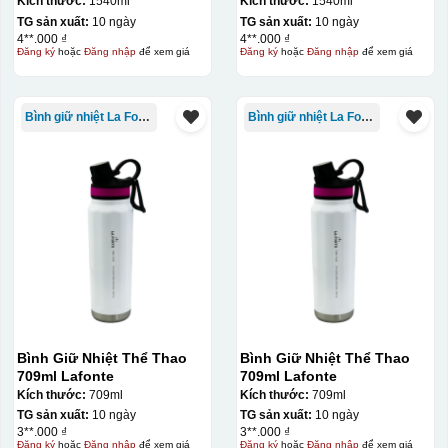
ml-014786
ml-014786
Kích thước:
1540ml
Kích thước:
1540ml
TG sản xuất:
10 ngày
TG sản xuất:
10 ngày
4**.000 ₫
4**.000 ₫
Đăng ký
hoặc
Đăng nhập
để xem giá
Đăng ký
hoặc
Đăng nhập
để xem giá
Bình giữ nhiệt La Fonte
Bình giữ nhiệt La Fonte
Bình Giữ Nhiệt Thể Thao
Bình Giữ Nhiệt Thể Thao
709ml Lafonte
709ml Lafonte
Kích thước:
709ml
Kích thước:
709ml
TG sản xuất:
10 ngày
TG sản xuất:
10 ngày
3**.000 ₫
3**.000 ₫
Đăng ký
hoặc
Đăng nhập
để xem giá
Đăng ký
hoặc
Đăng nhập
để xem giá