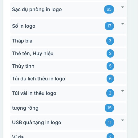
Sạc dự phòng in logo
65
Sổ in logo
17
Tháp bia
3
Thẻ tên, Huy hiệu
2
Thủy tinh
5
Túi du lịch thêu in logo
6
Túi vải in thêu logo
3
tượng rồng
15
USB quà tặng in logo
11
Ví da
2