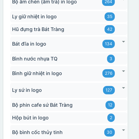
Bộ ấm chén (ấm trà) in logo
264
Ly giữ nhiệt in logo
35
Hũ đựng trà Bát Tràng
42
Bát đĩa in logo
134
Bình nước nhựa TQ
3
Bình giữ nhiệt in logo
276
Ly sứ in logo
127
Bộ phin cafe sứ Bát Tràng
12
Hộp bút in logo
2
Bộ bình cốc thủy tinh
30