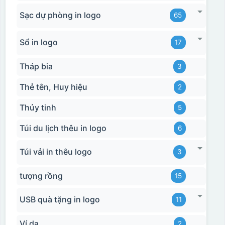
Sạc dự phòng in logo
65
Sổ in logo
17
Tháp bia
3
Thẻ tên, Huy hiệu
2
Thủy tinh
5
Túi du lịch thêu in logo
6
Túi vải in thêu logo
3
tượng rồng
15
USB quà tặng in logo
11
Ví da
2