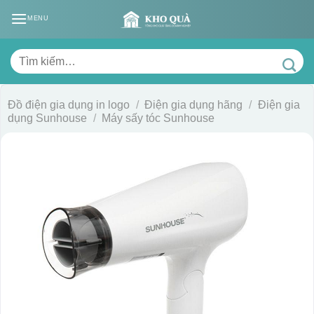
Skip
MENU
to
content
Tìm
kiếm:
Đồ điện gia dụng in logo
/
Điện gia dụng hãng
/
Điện gia
dụng Sunhouse
/
Máy sấy tóc Sunhouse