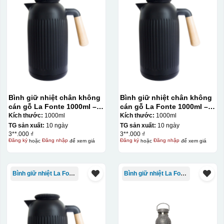
Bình giữ nhiệt chân không
Bình giữ nhiệt chân không
cán gỗ La Fonte 1000ml –
cán gỗ La Fonte 1000ml –
011679
011679
Kích thước:
1000ml
Kích thước:
1000ml
TG sản xuất:
10 ngày
TG sản xuất:
10 ngày
3**.000 ₫
3**.000 ₫
Đăng ký
hoặc
Đăng nhập
để xem giá
Đăng ký
hoặc
Đăng nhập
để xem giá
Bình giữ nhiệt La Fonte
Bình giữ nhiệt La Fonte