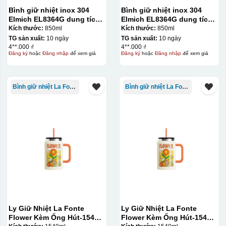
Bình giữ nhiệt inox 304
Bình giữ nhiệt inox 304
Elmich EL8364G dung tích
Elmich EL8364G dung tích
850ml
850ml
Kích thước:
850ml
Kích thước:
850ml
TG sản xuất:
10 ngày
TG sản xuất:
10 ngày
4**.000 ₫
4**.000 ₫
Đăng ký
hoặc
Đăng nhập
để xem giá
Đăng ký
hoặc
Đăng nhập
để xem giá
Bình giữ nhiệt La Fonte
Bình giữ nhiệt La Fonte
Ly Giữ Nhiệt La Fonte
Ly Giữ Nhiệt La Fonte
Flower Kèm Ống Hút-1540
Flower Kèm Ống Hút-1540