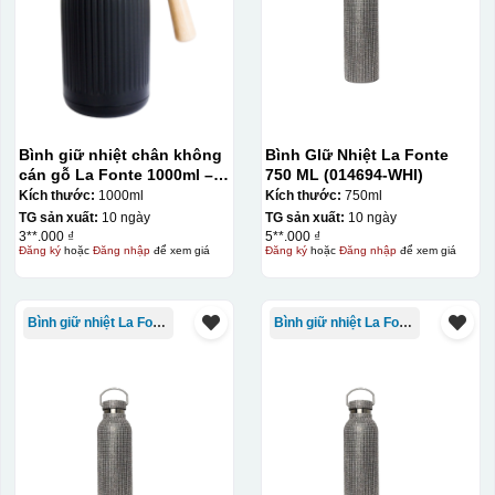
Bình giữ nhiệt chân không
Bình GIữ Nhiệt La Fonte
cán gỗ La Fonte 1000ml –
750 ML (014694-WHI)
011679
Kích thước:
1000ml
Kích thước:
750ml
TG sản xuất:
10 ngày
TG sản xuất:
10 ngày
3**.000 ₫
5**.000 ₫
Đăng ký
hoặc
Đăng nhập
để xem giá
Đăng ký
hoặc
Đăng nhập
để xem giá
Bình giữ nhiệt La Fonte
Bình giữ nhiệt La Fonte