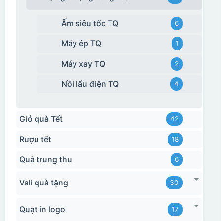
Ấm siêu tốc TQ
6
Máy ép TQ
1
Máy xay TQ
2
Nồi lẩu điện TQ
4
Giỏ quà Tết
42
Rượu tết
18
Quà trung thu
6
Vali quà tặng
30
Quạt in logo
17