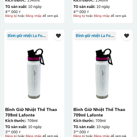
ml-014786
ml-014786
Kích thước:
1540ml
Kích thước:
1540ml
TG sản xuất:
10 ngày
TG sản xuất:
10 ngày
4**.000 ₫
4**.000 ₫
Đăng ký
hoặc
Đăng nhập
để xem giá
Đăng ký
hoặc
Đăng nhập
để xem giá
Bình giữ nhiệt La Fonte
Bình giữ nhiệt La Fonte
Bình Giữ Nhiệt Thể Thao
Bình Giữ Nhiệt Thể Thao
709ml Lafonte
709ml Lafonte
Kích thước:
709ml
Kích thước:
709ml
TG sản xuất:
10 ngày
TG sản xuất:
10 ngày
3**.000 ₫
3**.000 ₫
Đăng ký
hoặc
Đăng nhập
để xem giá
Đăng ký
hoặc
Đăng nhập
để xem giá