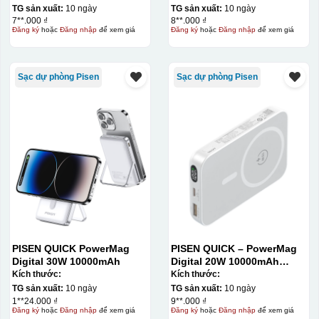
TG sản xuất:
10 ngày
TG sản xuất:
10 ngày
7**.000 ₫
8**.000 ₫
Đăng ký
hoặc
Đăng nhập
để xem giá
Đăng ký
hoặc
Đăng nhập
để xem giá
Sạc dự phòng Pisen
Sạc dự phòng Pisen
PISEN QUICK PowerMag
PISEN QUICK – PowerMag
Digital 30W 10000mAh
Digital 20W 10000mAh
Power bank. White: 200pcs;
Kích thước:
Kích thước:
Blue: 200pcs
TG sản xuất:
10 ngày
TG sản xuất:
10 ngày
1**24.000 ₫
9**.000 ₫
Đăng ký
hoặc
Đăng nhập
để xem giá
Đăng ký
hoặc
Đăng nhập
để xem giá