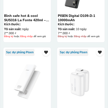
Bình cafe hot & cool
PISEN Digital D109-D-1
SUS316 La Fonte 420ml –
10000mAh
012775
Kích thước:
Kích thước:
TG sản xuất:
ngày
TG sản xuất:
10 ngày
2**.000 ₫
7**.000 ₫
Đăng ký
hoặc
Đăng nhập
để xem giá
Đăng ký
hoặc
Đăng nhập
để xem giá
Sạc dự phòng Pisen
Sạc dự phòng Pisen