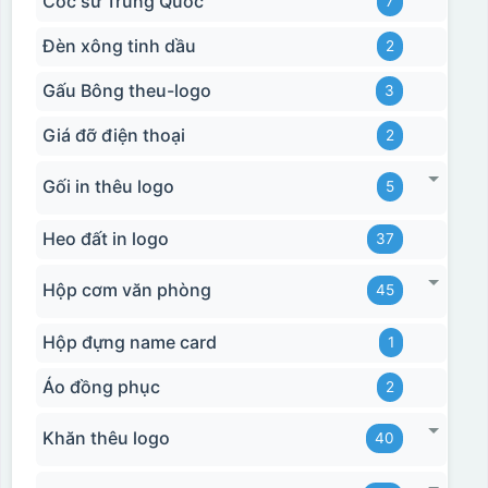
Cốc sứ Trung Quốc
7
Đèn xông tinh dầu
2
Gấu Bông theu-logo
3
Giá đỡ điện thoại
2
Gối in thêu logo
5
Heo đất in logo
37
Hộp cơm văn phòng
45
Hộp đựng name card
1
Áo đồng phục
2
Khăn thêu logo
40