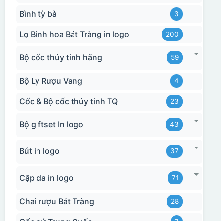
Bình tỳ bà
3
Lọ Bình hoa Bát Tràng in logo
200
Bộ cốc thủy tinh hãng
59
Bộ Ly Rượu Vang
4
Cốc & Bộ cốc thủy tinh TQ
23
Bộ giftset In logo
43
Bút in logo
37
Cặp da in logo
71
Chai rượu Bát Tràng
28