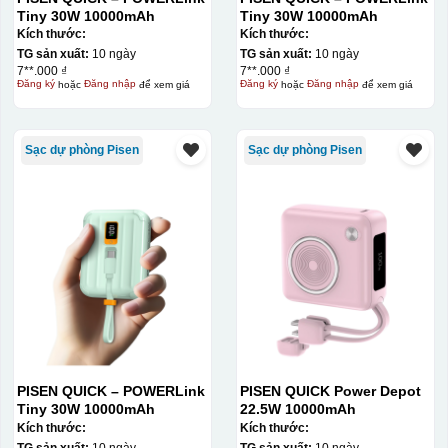
Tiny 30W 10000mAh
Tiny 30W 10000mAh
Kích thước:
Kích thước:
TG sản xuất:
10 ngày
TG sản xuất:
10 ngày
7**.000 ₫
7**.000 ₫
Đăng ký
hoặc
Đăng nhập
để xem giá
Đăng ký
hoặc
Đăng nhập
để xem giá
Sạc dự phòng Pisen
Sạc dự phòng Pisen
Kiểu in:
In lưới
PISEN QUICK – POWERLink
PISEN QUICK Power Depot
Tiny 30W 10000mAh
22.5W 10000mAh
In lưới (silk screen printing) trong ngành quà tặng là kỹ
Kích thước:
Kích thước:
thuật in ấn sử dụng một tấm lưới được phủ hóa chất cảm
TG sản xuất:
10 ngày
TG sản xuất:
10 ngày