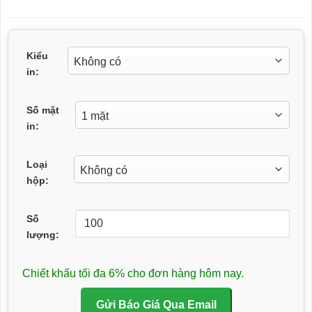
Kiểu
in:
Số mặt
in:
Loại
hộp:
Số
lượng:
Chiết khấu tối đa 6% cho đơn hàng hôm nay.
Gửi Báo Giá Qua Email