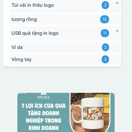
Túi vải in thêu logo
3
tượng rồng
15
USB quà tặng in logo
11
Ví da
2
Vòng tay
3