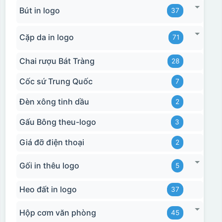
Bút in logo
37
Cặp da in logo
71
Chai rượu Bát Tràng
28
Cốc sứ Trung Quốc
7
Đèn xông tinh dầu
2
Gấu Bông theu-logo
3
Giá đỡ điện thoại
2
Gối in thêu logo
5
Heo đất in logo
37
Hộp cơm văn phòng
45