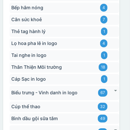
Bếp hâm nóng
4
Cân sức khoẻ
7
Thẻ tag hành lý
1
Lọ hoa pha lê in logo
4
Tai nghe in logo
1
Thân Thiện Môi trường
18
Cáp Sạc in logo
1
Biểu trưng - Vinh danh in logo
67
Cúp thể thao
32
Bình dầu gội sữa tắm
49