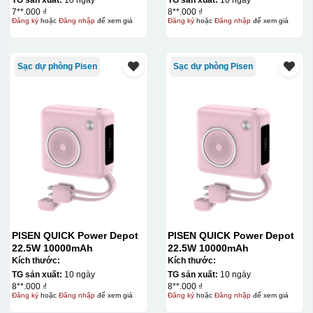
quang, trong đó hình ảnh cần in được phơi sáng tạo
7**.000 ₫
8**.000 ₫
Đăng ký
hoặc
Đăng nhập
để xem giá
Đăng ký
hoặc
Đăng nhập
để xem giá
thành khuôn. Mực in được đẩy qua các lỗ nhỏ trên lưới
bằng một thanh gạt (squeegee) để in lên bề mặt sản
phẩm như ly, cốc, bút, móc khóa hay các vật phẩm quà
Sạc dự phòng Pisen
Sạc dự phòng Pisen
tặng khác. Kỹ thuật này cho phép in được nhiều màu sắc
khác nhau, độ bền cao, có thể in trên nhiều chất liệu và
phù hợp cho sản xuất số lượng lớn, tuy nhiên đòi hỏi
quy trình chuẩn bị kỹ lưỡng và chi phí setup ban đầu
tương đối cao.
Chất liệu:
Nhựa
PISEN QUICK Power Depot
PISEN QUICK Power Depot
22.5W 10000mAh
22.5W 10000mAh
Kích thước:
Kích thước:
TG sản xuất:
10 ngày
TG sản xuất:
10 ngày
8**.000 ₫
8**.000 ₫
Đăng ký
hoặc
Đăng nhập
để xem giá
Đăng ký
hoặc
Đăng nhập
để xem giá