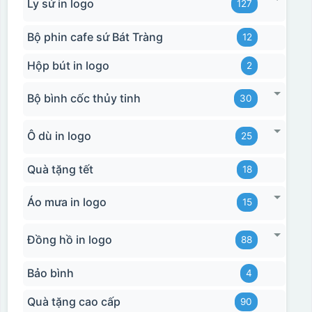
Ly sứ in logo
127
Bộ phin cafe sứ Bát Tràng
12
Hộp bút in logo
2
Bộ bình cốc thủy tinh
30
Ô dù in logo
25
Quà tặng tết
18
Áo mưa in logo
15
Đồng hồ in logo
88
Bảo bình
4
Quà tặng cao cấp
90