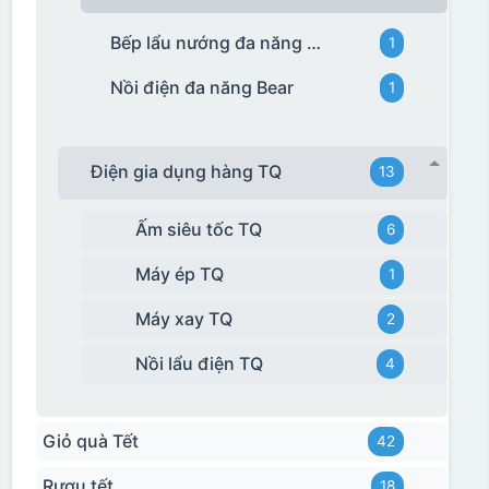
Bếp lẩu nướng đa năng Bear
1
Nồi điện đa năng Bear
1
Điện gia dụng hàng TQ
13
Ấm siêu tốc TQ
6
Máy ép TQ
1
Máy xay TQ
2
Nồi lẩu điện TQ
4
Giỏ quà Tết
42
Rượu tết
18