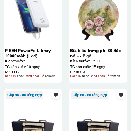
PISEN PowerFo Library
Đĩa biểu trưng phi 30 đắp
10000mAh (Led)
nổi– đế gỗ
Kích thước:
Kích thước:
Phi 30
TG sản xuất:
10 ngày
TG sản xuất:
15 ngày
6**.000 ₫
6**.000 ₫
Đăng ký
hoặc
Đăng nhập
để xem giá
Đăng ký
hoặc
Đăng nhập
để xem giá
Cặp da - da tổng hợp
Cặp da - da tổng hợp