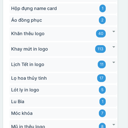
Hộp đựng name card
1
Áo đồng phục
2
Khăn thêu logo
40
Khay mứt in logo
113
Lịch Tết in logo
11
Lọ hoa thủy tinh
17
Lót ly in logo
5
Lu Bia
1
Móc khóa
7
Mũ in thêu logo
8