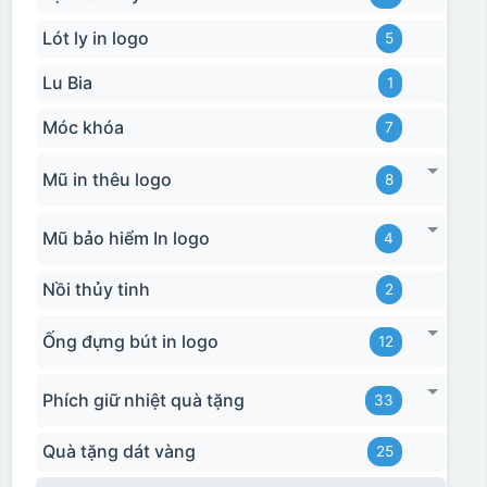
Lót ly in logo
5
Lu Bia
1
Móc khóa
7
Mũ in thêu logo
8
Mũ bảo hiểm In logo
4
Nồi thủy tinh
2
Ống đựng bút in logo
12
Phích giữ nhiệt quà tặng
33
Quà tặng dát vàng
25