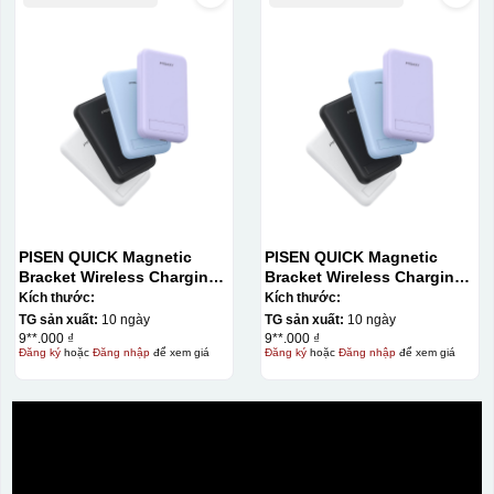
PISEN QUICK Magnetic
PISEN QUICK Magnetic
Bracket Wireless Charging
Bracket Wireless Charging
Power Bank PD296C-1
Power Bank PD296C-1
Kích thước:
Kích thước:
10000 (20W) (LS-
10000 (20W) (LS-
TG sản xuất:
10 ngày
TG sản xuất:
10 ngày
DY240/Purple) Carton – CN
DY240/Purple) Carton – CN
9**.000 ₫
9**.000 ₫
Đăng ký
hoặc
Đăng nhập
để xem giá
Đăng ký
hoặc
Đăng nhập
để xem giá