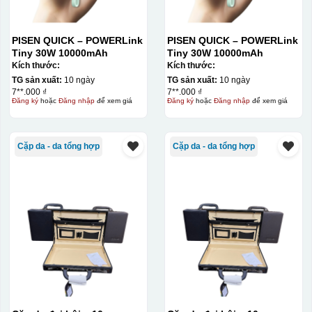
PISEN QUICK – POWERLink
PISEN QUICK – POWERLink
Tiny 30W 10000mAh
Tiny 30W 10000mAh
Kích thước:
Kích thước:
TG sản xuất:
10 ngày
TG sản xuất:
10 ngày
7**.000 ₫
7**.000 ₫
Đăng ký
hoặc
Đăng nhập
để xem giá
Đăng ký
hoặc
Đăng nhập
để xem giá
Kiểu in:
Cặp da - da tổng hợp
Cặp da - da tổng hợp
In lưới
In lưới (silk screen printing) trong ngành quà tặng là kỹ
thuật in ấn sử dụng một tấm lưới được phủ hóa chất cảm
quang, trong đó hình ảnh cần in được phơi sáng tạo
thành khuôn. Mực in được đẩy qua các lỗ nhỏ trên lưới
bằng một thanh gạt (squeegee) để in lên bề mặt sản
phẩm như ly, cốc, bút, móc khóa hay các vật phẩm quà
tặng khác. Kỹ thuật này cho phép in được nhiều màu sắc
khác nhau, độ bền cao, có thể in trên nhiều chất liệu và