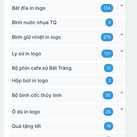
Bát đĩa in logo
134
Bình nước nhựa TQ
3
Bình giữ nhiệt in logo
276
Ly sứ in logo
127
Bộ phin cafe sứ Bát Tràng
12
Hộp bút in logo
2
Bộ bình cốc thủy tinh
30
Ô dù in logo
25
Quà tặng tết
18