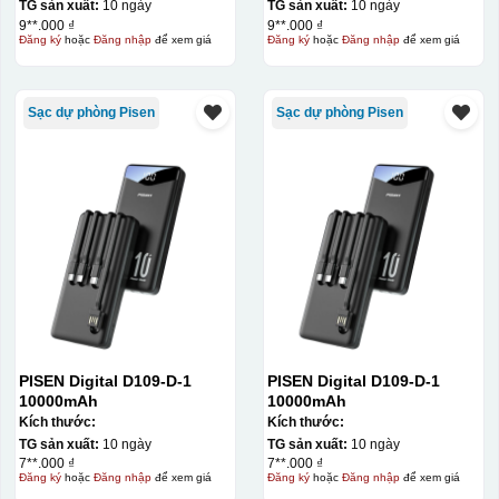
Blue: 200pcs
Blue: 200pcs
TG sản xuất:
10 ngày
TG sản xuất:
10 ngày
9**.000 ₫
9**.000 ₫
Đăng ký
hoặc
Đăng nhập
để xem giá
Đăng ký
hoặc
Đăng nhập
để xem giá
Sạc dự phòng Pisen
Sạc dự phòng Pisen
PISEN Digital D109-D-1
PISEN Digital D109-D-1
10000mAh
10000mAh
Kích thước:
Kích thước:
TG sản xuất:
10 ngày
TG sản xuất:
10 ngày
7**.000 ₫
7**.000 ₫
Đăng ký
hoặc
Đăng nhập
để xem giá
Đăng ký
hoặc
Đăng nhập
để xem giá