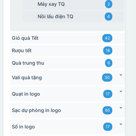
Máy xay TQ
2
Nồi lẩu điện TQ
4
Giỏ quà Tết
42
Rượu tết
18
Quà trung thu
6
Vali quà tặng
30
Quạt in logo
17
Sạc dự phòng in logo
65
Sổ in logo
17