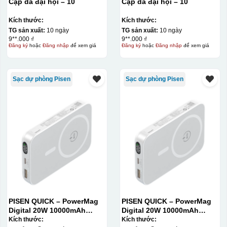
Cặp da đại hội – 10
Cặp da đại hội – 10
phù hợp cho sản xuất số lượng lớn, tuy nhiên đòi hỏi
quy trình chuẩn bị kỹ lưỡng và chi phí setup ban đầu
Kích thước:
Kích thước:
tương đối cao.
TG sản xuất:
10 ngày
TG sản xuất:
10 ngày
9**.000 ₫
9**.000 ₫
Đăng ký
hoặc
Đăng nhập
để xem giá
Đăng ký
hoặc
Đăng nhập
để xem giá
Chất liệu:
Nhựa
Sạc dự phòng Pisen
Sạc dự phòng Pisen
PISEN QUICK – PowerMag
PISEN QUICK – PowerMag
Digital 20W 10000mAh
Digital 20W 10000mAh
Power bank. White: 200pcs;
Power bank. White: 200pcs;
Kích thước:
Kích thước: