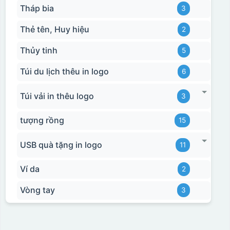
Tháp bia
3
Thẻ tên, Huy hiệu
2
Thủy tinh
5
Túi du lịch thêu in logo
6
Túi vải in thêu logo
3
tượng rồng
15
USB quà tặng in logo
11
Ví da
2
Vòng tay
3