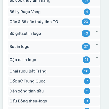
Bộ cốc thủy tinh hãng
59
Bộ Ly Rượu Vang
4
Cốc & Bộ cốc thủy tinh TQ
23
Bộ giftset In logo
43
Bút in logo
37
Cặp da in logo
71
Chai rượu Bát Tràng
28
Cốc sứ Trung Quốc
7
Đèn xông tinh dầu
2
Gấu Bông theu-logo
3