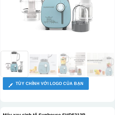
TÙY CHỈNH VỚI LOGO CỦA BẠN
Máy xay sinh tố Sunhouse SHD5312B