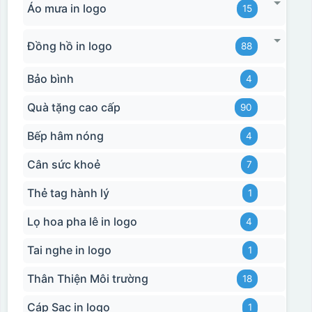
Áo mưa in logo
15
Đồng hồ in logo
88
Bảo bình
4
Quà tặng cao cấp
90
Bếp hâm nóng
4
Cân sức khoẻ
7
Thẻ tag hành lý
1
Lọ hoa pha lê in logo
4
Tai nghe in logo
1
Thân Thiện Môi trường
18
Cáp Sạc in logo
1