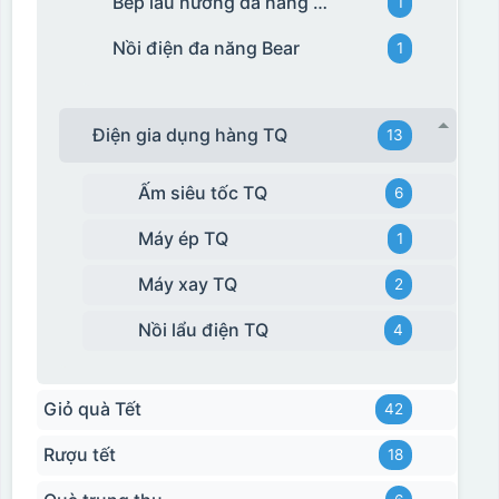
Bếp lẩu nướng đa năng Bear
1
Nồi điện đa năng Bear
1
Điện gia dụng hàng TQ
13
Ấm siêu tốc TQ
6
Máy ép TQ
1
Máy xay TQ
2
Nồi lẩu điện TQ
4
Giỏ quà Tết
42
Rượu tết
18