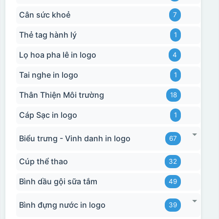
Cân sức khoẻ
7
Thẻ tag hành lý
1
Lọ hoa pha lê in logo
4
Tai nghe in logo
1
Thân Thiện Môi trường
18
Cáp Sạc in logo
1
Biểu trưng - Vinh danh in logo
67
Cúp thể thao
32
Bình dầu gội sữa tắm
49
Bình đựng nước in logo
39