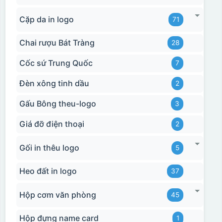
Cặp da in logo
71
Chai rượu Bát Tràng
28
Cốc sứ Trung Quốc
7
Đèn xông tinh dầu
2
Gấu Bông theu-logo
3
Giá đỡ điện thoại
2
Gối in thêu logo
5
Heo đất in logo
37
Hộp cơm văn phòng
45
Hộp đựng name card
1