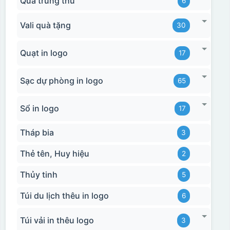
Quà trung thu
6
Vali quà tặng
30
Quạt in logo
17
Sạc dự phòng in logo
65
Sổ in logo
17
Tháp bia
3
Thẻ tên, Huy hiệu
2
Thủy tinh
5
Túi du lịch thêu in logo
6
Túi vải in thêu logo
3