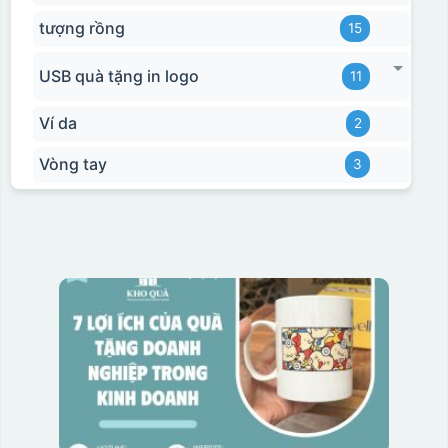
tượng rồng
15
USB quà tặng in logo
11
Ví da
2
Vòng tay
3