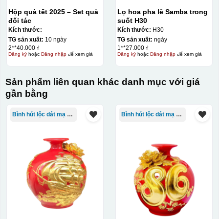
Hộp quà tết 2025 – Set quà
Lọ hoa pha lê Samba trong
đối tác
suốt H30
Kích thước:
Kích thước:
H30
TG sản xuất:
10 ngày
TG sản xuất:
ngày
2**40.000 ₫
1**27.000 ₫
Đăng ký
hoặc
Đăng nhập
để xem giá
Đăng ký
hoặc
Đăng nhập
để xem giá
Sản phẩm liên quan khác danh mục với giá
gần bằng
Kiểu in:
Bình hút lộc dát mạ vàng
Bình hút lộc dát mạ vàng
In lưới
In lưới (silk screen printing) trong ngành quà tặng là kỹ
thuật in ấn sử dụng một tấm lưới được phủ hóa chất cảm
quang, trong đó hình ảnh cần in được phơi sáng tạo
thành khuôn. Mực in được đẩy qua các lỗ nhỏ trên lưới
bằng một thanh gạt (squeegee) để in lên bề mặt sản
phẩm như ly, cốc, bút, móc khóa hay các vật phẩm quà
tặng khác. Kỹ thuật này cho phép in được nhiều màu sắc