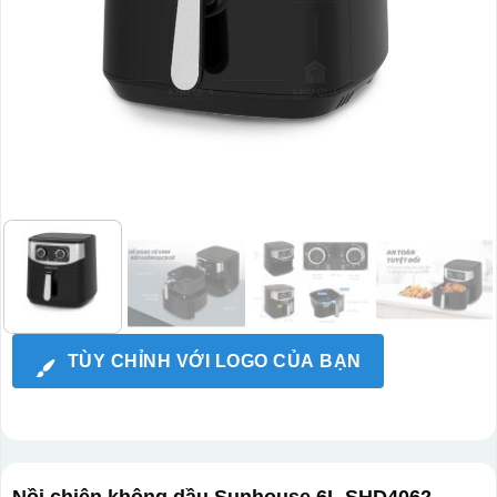
TÙY CHỈNH VỚI LOGO CỦA BẠN
Nồi chiên không dầu Sunhouse 6L SHD4062