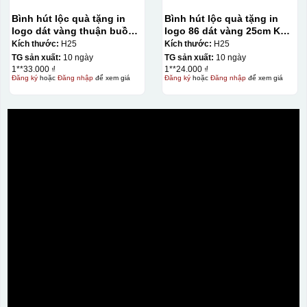
khác nhau, độ bền cao, có thể in trên nhiều chất liệu và
Bình hút lộc quà tặng in
Bình hút lộc quà tặng in
phù hợp cho sản xuất số lượng lớn, tuy nhiên đòi hỏi
logo dát vàng thuận buồm
logo 86 dát vàng 25cm KQ-
quy trình chuẩn bị kỹ lưỡng và chi phí setup ban đầu
xuôi gió 25cm KQ-BHL14
BHL15
Kích thước:
H25
Kích thước:
H25
tương đối cao.
TG sản xuất:
10 ngày
TG sản xuất:
10 ngày
1**33.000 ₫
1**24.000 ₫
Đăng ký
hoặc
Đăng nhập
để xem giá
Đăng ký
hoặc
Đăng nhập
để xem giá