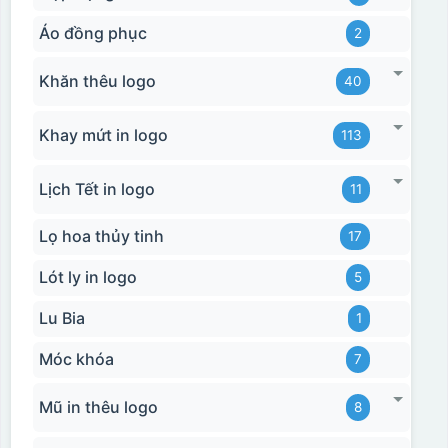
Áo đồng phục
2
Khăn thêu logo
40
Khay mứt in logo
113
Lịch Tết in logo
11
Lọ hoa thủy tinh
17
Lót ly in logo
5
Lu Bia
1
Móc khóa
7
Mũ in thêu logo
8