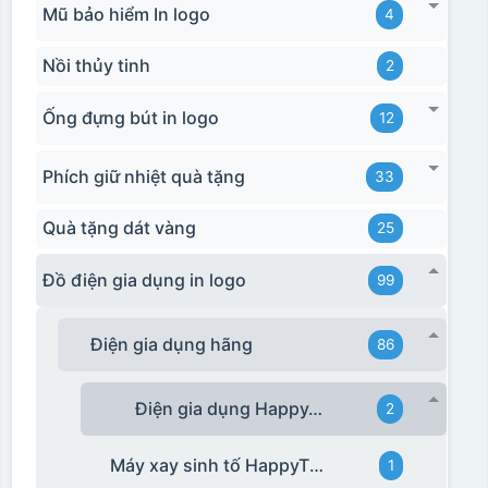
Mũ bảo hiểm In logo
4
Nồi thủy tinh
2
Ống đựng bút in logo
12
Phích giữ nhiệt quà tặng
33
Quà tặng dát vàng
25
Đồ điện gia dụng in logo
99
Điện gia dụng hãng
86
Điện gia dụng HappyTime
2
Máy xay sinh tố HappyTime
1