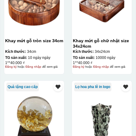
Khay mứt gỗ tròn size 34cm
Khay mứt gỗ chữ nhật size
34x24cm
Kích thước:
34cm
Kích thước:
34x24cm
TG sản xuất:
10 ngày ngày
TG sản xuất:
10000 ngày
1**40.000 ₫
1**40.000 ₫
Đăng ký
hoặc
Đăng nhập
để xem giá
Đăng ký
hoặc
Đăng nhập
để xem giá
Quà tặng cao cấp
Lọ hoa pha lê in logo