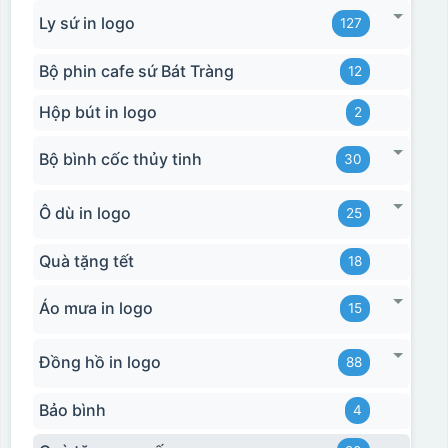
Ly sứ in logo
127
Bộ phin cafe sứ Bát Tràng
12
Hộp bút in logo
2
Bộ bình cốc thủy tinh
30
Ô dù in logo
25
Quà tặng tết
18
Áo mưa in logo
15
Đồng hồ in logo
88
Bảo bình
4