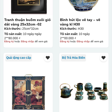
Tranh thuận buồm xuôi gió
Bình hút lộc vẽ tay – vẽ
dát vàng 25x32cm -02
vàng kĩ H30
Kích thước:
25cm*32cm
Kích thước:
H30
TG sản xuất:
10 ngày ngày
TG sản xuất:
10 ngày
2**80.000 ₫
2**00.000 ₫
Đăng ký
hoặc
Đăng nhập
để xem giá
Đăng ký
hoặc
Đăng nhập
để xem giá
Quà tặng cao cấp
Bộ Trà Hỏa Biến