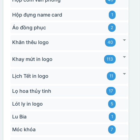
Hộp đựng name card
1
Áo đồng phục
2
Khăn thêu logo
40
Khay mứt in logo
113
Lịch Tết in logo
11
Lọ hoa thủy tinh
17
Lót ly in logo
5
Lu Bia
1
Móc khóa
7