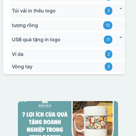
Túi vải in thêu logo
3
tượng rồng
15
USB quà tặng in logo
11
Ví da
2
Vòng tay
3