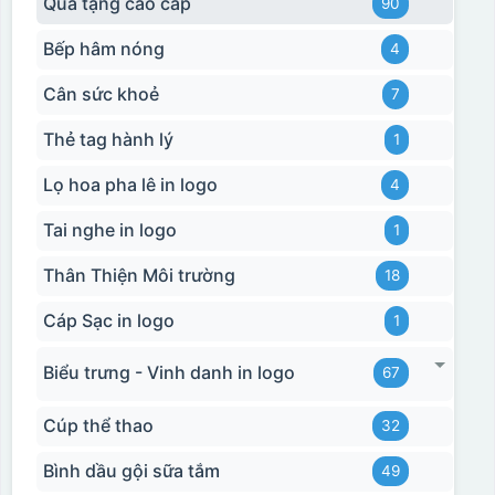
Quà tặng cao cấp
90
Bếp hâm nóng
4
Cân sức khoẻ
7
Thẻ tag hành lý
1
Lọ hoa pha lê in logo
4
Tai nghe in logo
1
Thân Thiện Môi trường
18
Cáp Sạc in logo
1
Biểu trưng - Vinh danh in logo
67
Cúp thể thao
32
Bình dầu gội sữa tắm
49