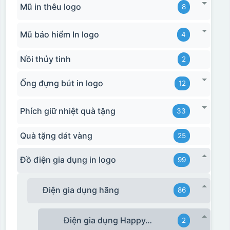
Mũ in thêu logo
8
Mũ bảo hiểm In logo
4
Nồi thủy tinh
2
Ống đựng bút in logo
12
Phích giữ nhiệt quà tặng
33
Quà tặng dát vàng
25
Đồ điện gia dụng in logo
99
Điện gia dụng hãng
86
Điện gia dụng HappyTime
2