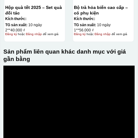
Hộp quà tết 2025 – Set quà
Bộ trà hỏa biến cao cấp –
đối tác
có phụ kiện
Kích thước:
Kích thước:
TG sản xuất:
10 ngày
TG sản xuất:
10 ngày
2**40.000 ₫
1**56.000 ₫
Đăng ký
hoặc
Đăng nhập
để xem giá
Đăng ký
hoặc
Đăng nhập
để xem giá
Sản phẩm liên quan khác danh mục với giá
gần bằng