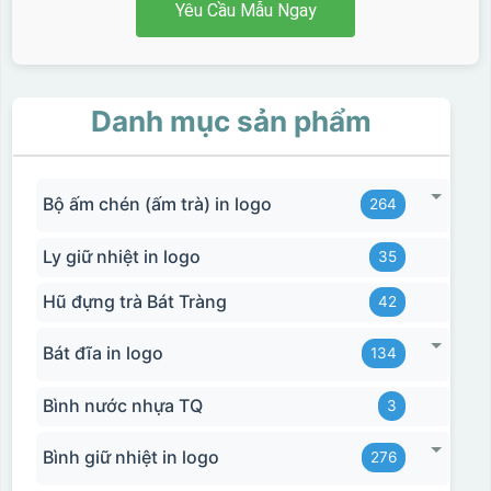
phù hợp cho sản xuất số lượng lớn, tuy nhiên đòi hỏi
Yêu Cầu Mẫu Ngay
quy trình chuẩn bị kỹ lưỡng và chi phí setup ban đầu
tương đối cao.
Danh mục sản phẩm
Bộ ấm chén (ấm trà) in logo
264
Ly giữ nhiệt in logo
35
Hũ đựng trà Bát Tràng
42
Bát đĩa in logo
134
Bình nước nhựa TQ
3
Bình giữ nhiệt in logo
276