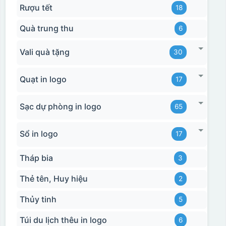
Rượu tết
18
Quà trung thu
6
Vali quà tặng
30
Quạt in logo
17
Sạc dự phòng in logo
65
Sổ in logo
17
Tháp bia
3
Thẻ tên, Huy hiệu
2
Thủy tinh
5
Túi du lịch thêu in logo
6