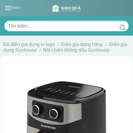
Skip
MENU
to
content
Tìm
kiếm:
Đồ điện gia dụng in logo
/
Điện gia dụng hãng
/
Điện gia
dụng Sunhouse
/
Nồi chiên không dầu Sunhouse