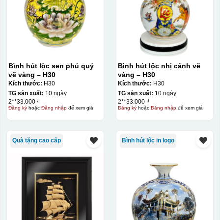
Bình hút lộc sen phú quý
Bình hút lộc nhị cảnh vẽ
vẽ vàng – H30
vàng – H30
Kích thước:
H30
Kích thước:
H30
TG sản xuất:
10 ngày
TG sản xuất:
10 ngày
2**33.000 ₫
2**33.000 ₫
Đăng ký
hoặc
Đăng nhập
để xem giá
Đăng ký
hoặc
Đăng nhập
để xem giá
Quà tặng cao cấp
Bình hút lộc in logo