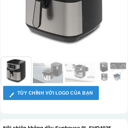
TÙY CHỈNH VỚI LOGO CỦA BẠN
Nồi chiên không dầu Sunhouse 9L SHD4035