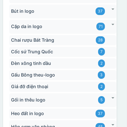
Bút in logo
37
Cặp da in logo
71
Chai rượu Bát Tràng
28
Cốc sứ Trung Quốc
7
Đèn xông tinh dầu
2
Gấu Bông theu-logo
3
Giá đỡ điện thoại
2
Gối in thêu logo
5
Heo đất in logo
37
Hộp cơm văn phòng
45