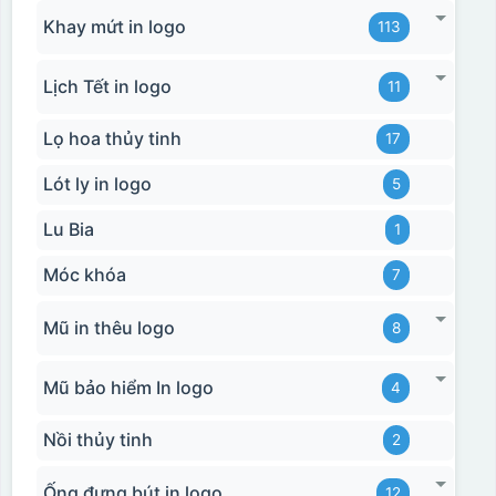
Khay mứt in logo
113
Lịch Tết in logo
11
Lọ hoa thủy tinh
17
Lót ly in logo
5
Lu Bia
1
Móc khóa
7
Mũ in thêu logo
8
Mũ bảo hiểm In logo
4
Nồi thủy tinh
2
Ống đựng bút in logo
12