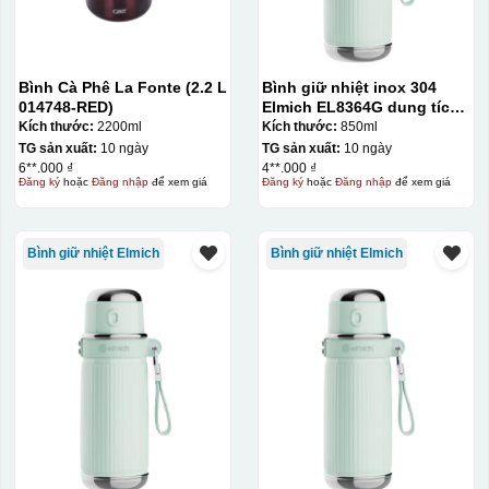
Bình Cà Phê La Fonte (2.2 L
Bình giữ nhiệt inox 304
014748-RED)
Elmich EL8364G dung tích
850ml
Kích thước:
2200ml
Kích thước:
850ml
TG sản xuất:
10 ngày
TG sản xuất:
10 ngày
6**.000 ₫
4**.000 ₫
Đăng ký
hoặc
Đăng nhập
để xem giá
Đăng ký
hoặc
Đăng nhập
để xem giá
Bình giữ nhiệt Elmich
Bình giữ nhiệt Elmich