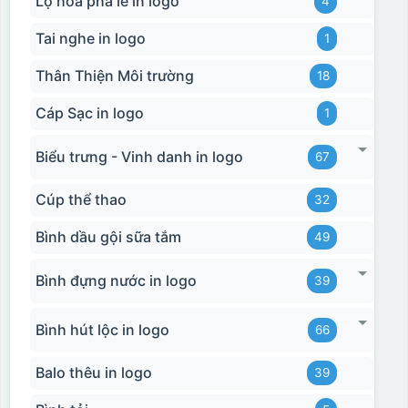
Lọ hoa pha lê in logo
4
Tai nghe in logo
1
Thân Thiện Môi trường
18
Cáp Sạc in logo
1
Biểu trưng - Vinh danh in logo
67
Cúp thể thao
32
Bình dầu gội sữa tắm
49
Bình đựng nước in logo
39
Bình hút lộc in logo
66
Balo thêu in logo
39