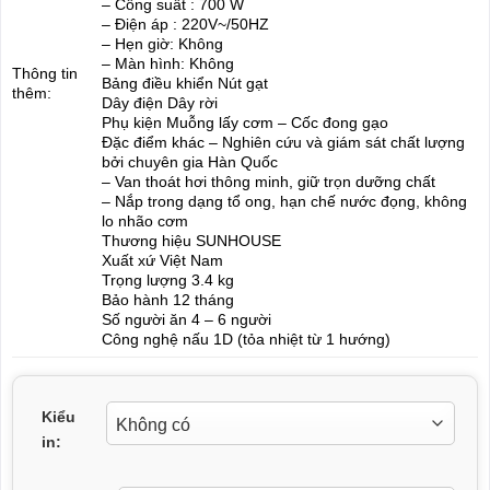
– Công suất : 700 W
– Điện áp : 220V~/50HZ
– Hẹn giờ: Không
– Màn hình: Không
Thông tin
Bảng điều khiển Nút gạt
thêm:
Dây điện Dây rời
Phụ kiện Muỗng lấy cơm – Cốc đong gạo
Đặc điểm khác – Nghiên cứu và giám sát chất lượng
bởi chuyên gia Hàn Quốc
– Van thoát hơi thông minh, giữ trọn dưỡng chất
– Nắp trong dạng tổ ong, hạn chế nước đọng, không
lo nhão cơm
Thương hiệu SUNHOUSE
Xuất xứ Việt Nam
Trọng lượng 3.4 kg
Bảo hành 12 tháng
Số người ăn 4 – 6 người
Công nghệ nấu 1D (tỏa nhiệt từ 1 hướng)
Kiểu
in: