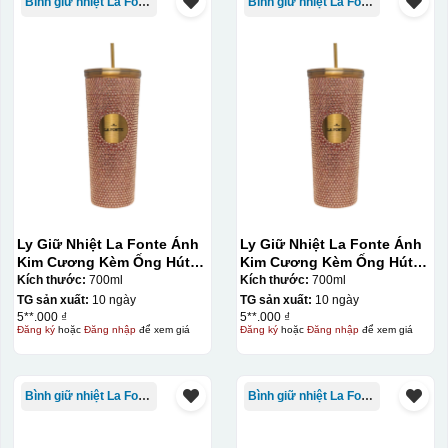
Bình giữ nhiệt La Fonte
Bình giữ nhiệt La Fonte
Ly Giữ Nhiệt La Fonte Ánh
Ly Giữ Nhiệt La Fonte Ánh
Kim Cương Kèm Ống Hút-
Kim Cương Kèm Ống Hút-
700 ml-014687-GOL
700 ml-014687-GOL
Kích thước:
700ml
Kích thước:
700ml
TG sản xuất:
10 ngày
TG sản xuất:
10 ngày
5**.000 ₫
5**.000 ₫
Đăng ký
hoặc
Đăng nhập
để xem giá
Đăng ký
hoặc
Đăng nhập
để xem giá
Kiểu in:
In lưới
Bình giữ nhiệt La Fonte
Bình giữ nhiệt La Fonte
In lưới (silk screen printing) trong ngành quà tặng là kỹ
thuật in ấn sử dụng một tấm lưới được phủ hóa chất cảm