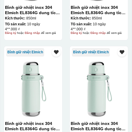
Bình giữ nhiệt inox 304
Bình giữ nhiệt inox 304
Elmich EL8364G dung tích
Elmich EL8364G dung tích
850ml
850ml
Kích thước:
850ml
Kích thước:
850ml
TG sản xuất:
10 ngày
TG sản xuất:
10 ngày
4**.000 ₫
4**.000 ₫
Đăng ký
hoặc
Đăng nhập
để xem giá
Đăng ký
hoặc
Đăng nhập
để xem giá
Bình giữ nhiệt Elmich
Bình giữ nhiệt Elmich
Bình giữ nhiệt inox 304
Bình giữ nhiệt inox 304
Elmich EL8364G dung tích
Elmich EL8364G dung tích