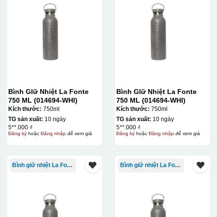
quang, trong đó hình ảnh cần in được phơi sáng tạo
thành khuôn. Mực in được đẩy qua các lỗ nhỏ trên lưới
bằng một thanh gạt (squeegee) để in lên bề mặt sản
phẩm như ly, cốc, bút, móc khóa hay các vật phẩm quà
tặng khác. Kỹ thuật này cho phép in được nhiều màu sắc
khác nhau, độ bền cao, có thể in trên nhiều chất liệu và
phù hợp cho sản xuất số lượng lớn, tuy nhiên đòi hỏi
quy trình chuẩn bị kỹ lưỡng và chi phí setup ban đầu
Bình GIữ Nhiệt La Fonte
Bình GIữ Nhiệt La Fonte
750 ML (014694-WHI)
750 ML (014694-WHI)
tương đối cao.
Kích thước:
750ml
Kích thước:
750ml
TG sản xuất:
10 ngày
TG sản xuất:
10 ngày
5**.000 ₫
5**.000 ₫
Đăng ký
hoặc
Đăng nhập
để xem giá
Đăng ký
hoặc
Đăng nhập
để xem giá
Bình giữ nhiệt La Fonte
Bình giữ nhiệt La Fonte