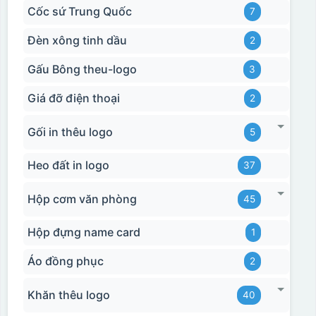
Cốc sứ Trung Quốc
7
Đèn xông tinh dầu
2
Gấu Bông theu-logo
3
Giá đỡ điện thoại
2
Gối in thêu logo
5
Heo đất in logo
37
Hộp cơm văn phòng
45
Hộp đựng name card
1
Áo đồng phục
2
Khăn thêu logo
40