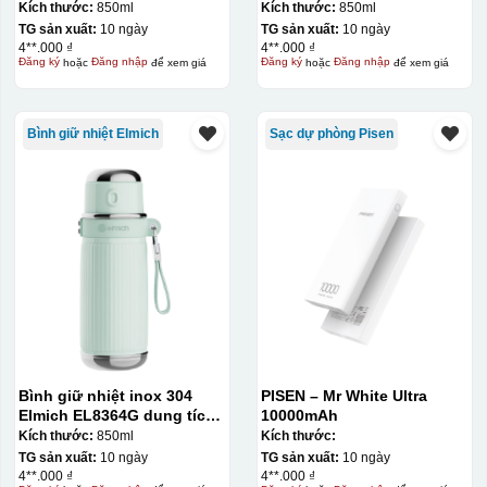
850ml
850ml
Kích thước:
850ml
Kích thước:
850ml
TG sản xuất:
10 ngày
TG sản xuất:
10 ngày
4**.000 ₫
4**.000 ₫
Đăng ký
hoặc
Đăng nhập
để xem giá
Đăng ký
hoặc
Đăng nhập
để xem giá
Bình giữ nhiệt Elmich
Sạc dự phòng Pisen
Bình giữ nhiệt inox 304
PISEN – Mr White Ultra
Elmich EL8364G dung tích
10000mAh
850ml
Kích thước:
850ml
Kích thước:
TG sản xuất:
10 ngày
TG sản xuất:
10 ngày
4**.000 ₫
4**.000 ₫