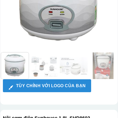
TÙY CHỈNH VỚI LOGO CỦA BẠN
Nồi cơm điện Sunhouse 1.8L SHD8602