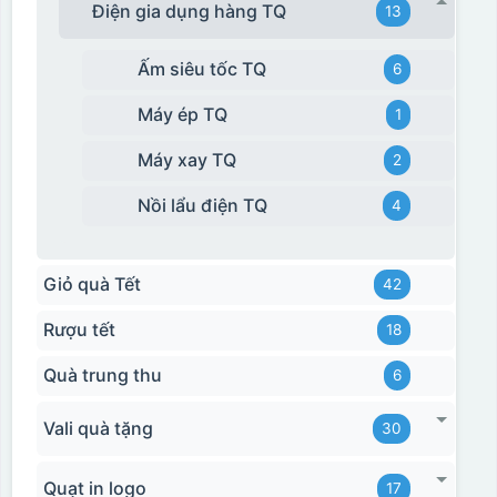
Điện gia dụng hàng TQ
13
Ấm siêu tốc TQ
6
Máy ép TQ
1
Máy xay TQ
2
Nồi lẩu điện TQ
4
Giỏ quà Tết
42
Rượu tết
18
Quà trung thu
6
Vali quà tặng
30
Quạt in logo
17