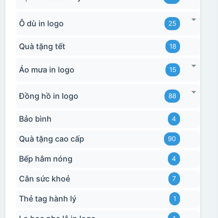
Ô dù in logo
25
Quà tặng tết
18
Áo mưa in logo
15
Đồng hồ in logo
88
Bảo bình
4
Quà tặng cao cấp
90
Bếp hâm nóng
4
Cân sức khoẻ
7
Thẻ tag hành lý
1