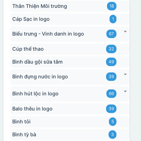
Thân Thiện Môi trường
18
Cáp Sạc in logo
1
Biểu trưng - Vinh danh in logo
67
Cúp thể thao
32
Bình dầu gội sữa tắm
49
Bình đựng nước in logo
39
Bình hút lộc in logo
66
Balo thêu in logo
39
Bình tỏi
5
Bình tỳ bà
3