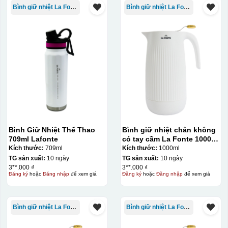
Bình giữ nhiệt La Fonte
Bình giữ nhiệt La Fonte
Bình Giữ Nhiệt Thể Thao
Bình giữ nhiệt chân không
709ml Lafonte
có tay cầm La Fonte 1000ml
– 011655
Kích thước:
709ml
Kích thước:
1000ml
TG sản xuất:
10 ngày
TG sản xuất:
10 ngày
3**.000 ₫
3**.000 ₫
Đăng ký
hoặc
Đăng nhập
để xem giá
Đăng ký
hoặc
Đăng nhập
để xem giá
Bình giữ nhiệt La Fonte
Bình giữ nhiệt La Fonte