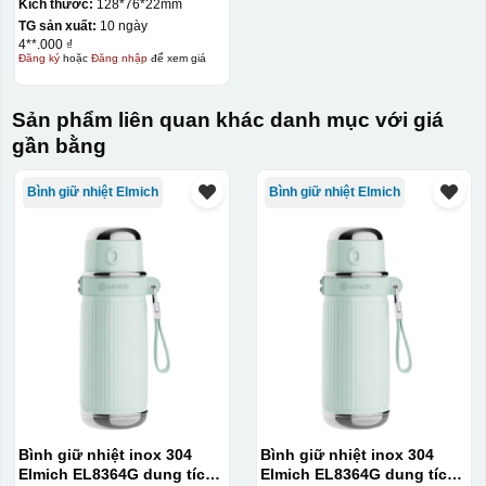
Station 10000mAh KQ-
Kích thước:
128*76*22mm
SDP12
TG sản xuất:
10 ngày
4**.000 ₫
Đăng ký
hoặc
Đăng nhập
để xem giá
Sản phẩm liên quan khác danh mục với giá
gần bằng
Bình giữ nhiệt Elmich
Bình giữ nhiệt Elmich
Hộp xi lót lụa
Hộp xi ấm chén
Bình giữ nhiệt inox 304
Bình giữ nhiệt inox 304
Elmich EL8364G dung tích
Elmich EL8364G dung tích