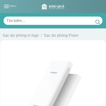
Skip
MENU
to
content
Tìm
kiếm:
Sạc dự phòng in logo
/
Sạc dự phòng Pisen