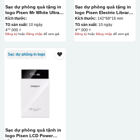
Sạc dự phòng quà tặng in
Sạc dự phòng quà tặng in
logo Pisen Mr White Ultra
logo Pisen Electric Library
10000mAh KQ-SDP13
10000mAh KQ-SDP14
Kích thước:
Kích thước:
142*68*16 mm
TG sản xuất:
10 ngày
TG sản xuất:
10 ngày
4**.000 ₫
4**.000 ₫
Đăng ký
hoặc
Đăng nhập
để xem giá
Đăng ký
hoặc
Đăng nhập
để xem giá
Kiểu in:
In UV
Sạc dự phòng in logo
In UV trên quà tặng là kỹ thuật sử dụng mực đặc biệt
được chiếu tia cực tím để đóng rắn ngay sau khi in, cho
phép in được trên nhiều chất liệu như nhựa, kim loại,
thủy tinh với độ bền cao và màu sắc tươi sáng. Ưu điểm
của phương pháp này là khô nhanh, thân thiện môi
trường, độ bám dính tốt và có thể tạo các hiệu ứng nổi
3D, phù hợp cho các sản phẩm quà tặng như bút, móc
khóa, USB hay ly cốc cao cấp.
Kiểu hộp:
Sạc dự phòng quà tặnh in
Hộp định hình
logo Pisen LCD Power