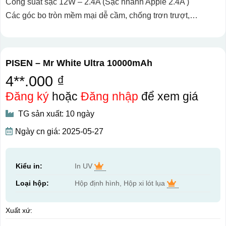
Công suất sạc 12W – 2.4A (Sạc nhanh Apple 2.4A )
Các góc bo tròn mềm mại dễ cầm, chống trơn trượt,…
PISEN – Mr White Ultra 10000mAh
4**.000 ₫
Đăng ký
hoặc
Đăng nhập
để xem giá
TG sản xuất: 10 ngày
Ngày cn giá: 2025-05-27
Kiểu in:
In UV
Loại hộp:
Hộp định hình, Hộp xi lót lụa
Xuất xứ: