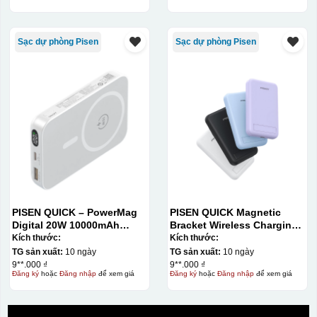
Sạc dự phòng Pisen
Sạc dự phòng Pisen
PISEN QUICK – PowerMag
PISEN QUICK Magnetic
Digital 20W 10000mAh
Bracket Wireless Charging
Power bank. White: 200pcs;
Power Bank PD296C-1
Kích thước:
Kích thước:
Blue: 200pcs
10000 (20W) (LS-
TG sản xuất:
10 ngày
TG sản xuất:
10 ngày
DY240/Purple) Carton – CN
9**.000 ₫
9**.000 ₫
Đăng ký
hoặc
Đăng nhập
để xem giá
Đăng ký
hoặc
Đăng nhập
để xem giá