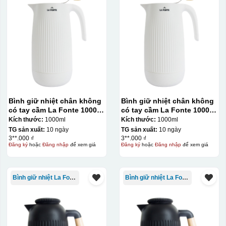
Hộp xi ly sứ
Bình giữ nhiệt chân không
Bình giữ nhiệt chân không
có tay cầm La Fonte 1000ml
có tay cầm La Fonte 1000ml
– 011655
– 011655
Kích thước:
1000ml
Kích thước:
1000ml
TG sản xuất:
10 ngày
TG sản xuất:
10 ngày
3**.000 ₫
3**.000 ₫
Đăng ký
hoặc
Đăng nhập
để xem giá
Đăng ký
hoặc
Đăng nhập
để xem giá
Bình giữ nhiệt La Fonte
Bình giữ nhiệt La Fonte