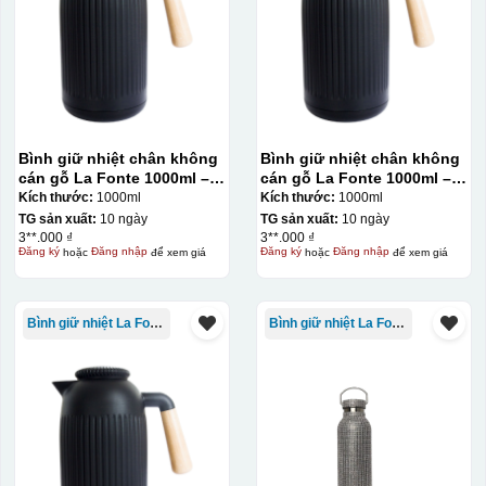
Bình giữ nhiệt chân không
Bình giữ nhiệt chân không
cán gỗ La Fonte 1000ml –
cán gỗ La Fonte 1000ml –
011679
011679
Kích thước:
1000ml
Kích thước:
1000ml
TG sản xuất:
10 ngày
TG sản xuất:
10 ngày
3**.000 ₫
3**.000 ₫
Đăng ký
hoặc
Đăng nhập
để xem giá
Đăng ký
hoặc
Đăng nhập
để xem giá
Bình giữ nhiệt La Fonte
Bình giữ nhiệt La Fonte