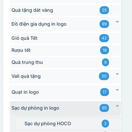
Hộp xi bình hoa
Quà tặng dát vàng
25
Đồ điện gia dụng in logo
99
Giỏ quà Tết
42
Rượu tết
18
Quà trung thu
6
Vali quà tặng
30
Quạt in logo
17
Sạc dự phòng in logo
65
Sạc dự phòng HOCO
3