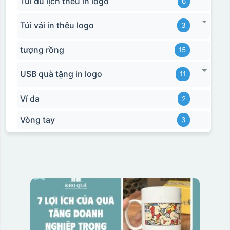
Túi du lịch thêu in logo
6
Túi vải in thêu logo
3
tượng rồng
15
USB quà tặng in logo
11
Ví da
2
Vòng tay
3