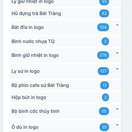
Ly giữ nhiệt in logo
35
Hũ đựng trà Bát Tràng
42
Bát đĩa in logo
134
Bình nước nhựa TQ
3
Hộp xi 2 cốc
Bình giữ nhiệt in logo
276
Ly sứ in logo
127
Bộ phin cafe sứ Bát Tràng
12
Hộp bút in logo
2
Bộ bình cốc thủy tinh
30
Ô dù in logo
25