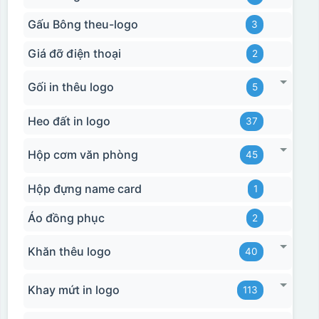
Gấu Bông theu-logo
3
Giá đỡ điện thoại
2
Gối in thêu logo
5
Heo đất in logo
37
Hộp cơm văn phòng
45
Hộp đựng name card
1
Áo đồng phục
2
Khăn thêu logo
40
Khay mứt in logo
113