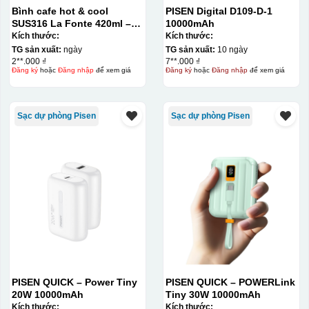
Bình cafe hot & cool
PISEN Digital D109-D-1
SUS316 La Fonte 420ml –
10000mAh
012775
Kích thước:
Kích thước:
TG sản xuất:
ngày
TG sản xuất:
10 ngày
2**.000 ₫
7**.000 ₫
Đăng ký
hoặc
Đăng nhập
để xem giá
Đăng ký
hoặc
Đăng nhập
để xem giá
Sạc dự phòng Pisen
Sạc dự phòng Pisen
PISEN QUICK – Power Tiny
PISEN QUICK – POWERLink
20W 10000mAh
Tiny 30W 10000mAh
Kích thước:
Kích thước: