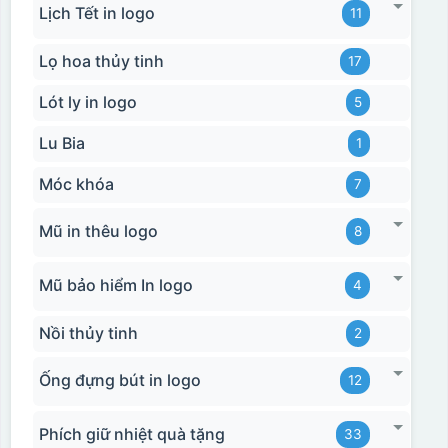
Lịch Tết in logo
11
Hộp xi bình giữ nhiệt
Lọ hoa thủy tinh
17
Lót ly in logo
5
Lu Bia
1
Móc khóa
7
Mũ in thêu logo
8
Mũ bảo hiểm In logo
4
Nồi thủy tinh
2
Ống đựng bút in logo
12
Phích giữ nhiệt quà tặng
33