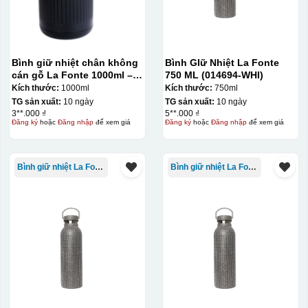
Bình giữ nhiệt chân không
Bình GIữ Nhiệt La Fonte
cán gỗ La Fonte 1000ml –
750 ML (014694-WHI)
011679
Kích thước:
1000ml
Kích thước:
750ml
TG sản xuất:
10 ngày
TG sản xuất:
10 ngày
3**.000 ₫
5**.000 ₫
Đăng ký
hoặc
Đăng nhập
để xem giá
Đăng ký
hoặc
Đăng nhập
để xem giá
Bình giữ nhiệt La Fonte
Bình giữ nhiệt La Fonte