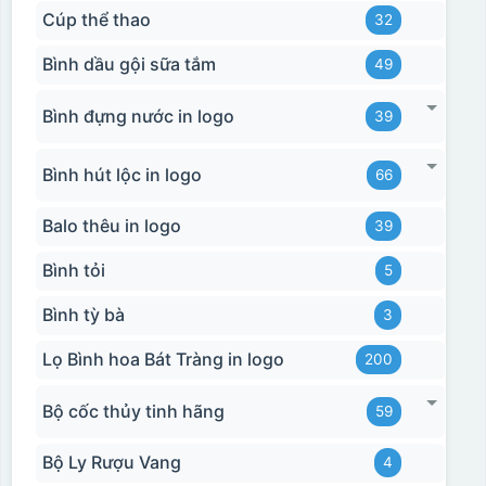
Cúp thể thao
32
Bình dầu gội sữa tắm
49
Bình đựng nước in logo
39
Bình hút lộc in logo
66
Balo thêu in logo
39
Bình tỏi
5
Bình tỳ bà
3
Lọ Bình hoa Bát Tràng in logo
200
Bộ cốc thủy tinh hãng
59
Bộ Ly Rượu Vang
4