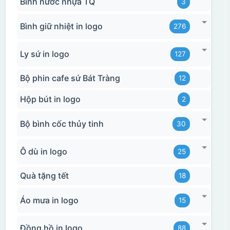
Bình nước nhựa TQ
3
Bình giữ nhiệt in logo
276
Ly sứ in logo
127
Bộ phin cafe sứ Bát Tràng
12
Hộp bút in logo
2
Bộ bình cốc thủy tinh
30
Ô dù in logo
25
Quà tặng tết
18
Áo mưa in logo
15
Đồng hồ in logo
88