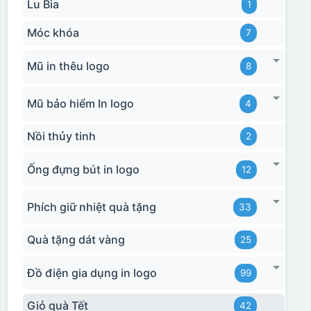
Lu Bia
1
Móc khóa
7
Mũ in thêu logo
8
Mũ bảo hiểm In logo
4
Nồi thủy tinh
2
Ống đựng bút in logo
12
Phích giữ nhiệt quà tặng
33
Quà tặng dát vàng
25
Đồ điện gia dụng in logo
99
Giỏ quà Tết
42