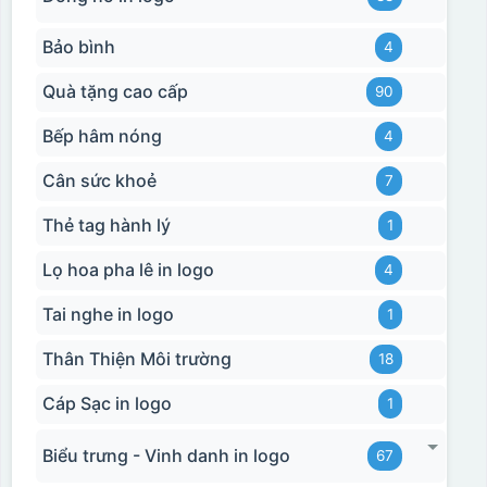
Bảo bình
4
Quà tặng cao cấp
90
Bếp hâm nóng
4
Cân sức khoẻ
7
Thẻ tag hành lý
1
Lọ hoa pha lê in logo
4
Tai nghe in logo
1
Thân Thiện Môi trường
18
Cáp Sạc in logo
1
Biểu trưng - Vinh danh in logo
67