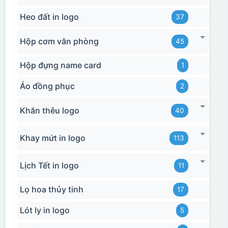
Heo đất in logo
37
Hộp cơm văn phòng
45
Hộp đựng name card
1
Áo đồng phục
2
Khăn thêu logo
40
Khay mứt in logo
113
Lịch Tết in logo
11
Lọ hoa thủy tinh
17
Lót ly in logo
5