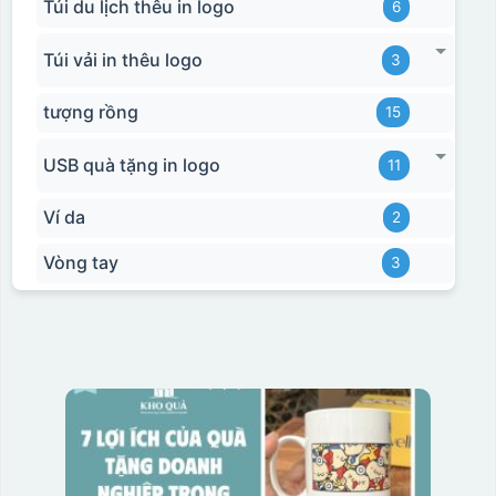
Túi du lịch thêu in logo
6
Túi vải in thêu logo
3
tượng rồng
15
USB quà tặng in logo
11
Ví da
2
Vòng tay
3