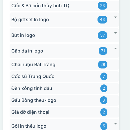
Cốc & Bộ cốc thủy tinh TQ
23
Bộ giftset In logo
43
Bút in logo
37
Cặp da in logo
71
Chai rượu Bát Tràng
28
Cốc sứ Trung Quốc
7
Đèn xông tinh dầu
2
Gấu Bông theu-logo
3
Giá đỡ điện thoại
2
Gối in thêu logo
5