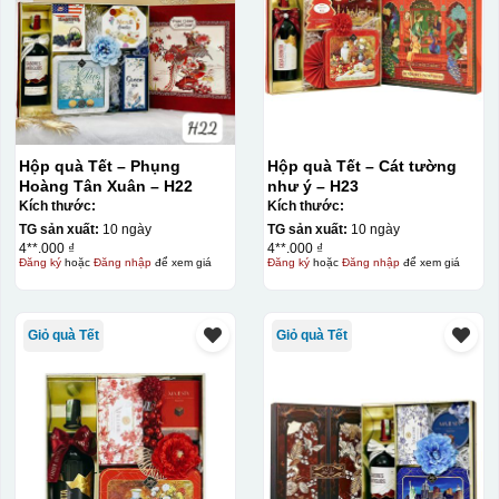
Hộp quà Tết – Phụng
Hộp quà Tết – Cát tường
Hoàng Tân Xuân – H22
như ý – H23
Kích thước:
Kích thước:
TG sản xuất:
10 ngày
TG sản xuất:
10 ngày
4**.000 ₫
4**.000 ₫
Đăng ký
hoặc
Đăng nhập
để xem giá
Đăng ký
hoặc
Đăng nhập
để xem giá
Giỏ quà Tết
Giỏ quà Tết