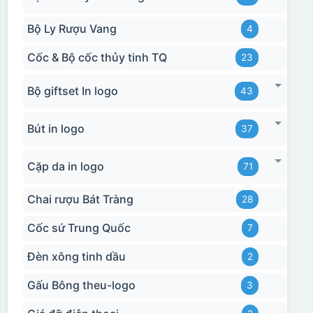
Bộ Ly Rượu Vang
4
Cốc & Bộ cốc thủy tinh TQ
23
Bộ giftset In logo
43
Bút in logo
37
Cặp da in logo
71
Chai rượu Bát Tràng
28
Cốc sứ Trung Quốc
7
Đèn xông tinh dầu
2
Gấu Bông theu-logo
3