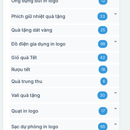
Ống đựng bút in logo
12
Phích giữ nhiệt quà tặng
33
Quà tặng dát vàng
25
Đồ điện gia dụng in logo
99
Giỏ quà Tết
42
Rượu tết
18
Quà trung thu
6
Vali quà tặng
30
Quạt in logo
17
Sạc dự phòng in logo
65