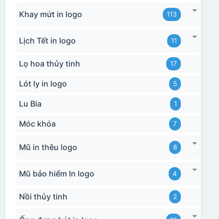
Khay mứt in logo
113
Lịch Tết in logo
11
Lọ hoa thủy tinh
17
Lót ly in logo
5
Lu Bia
1
Móc khóa
7
Mũ in thêu logo
8
Mũ bảo hiểm In logo
4
Nồi thủy tinh
2