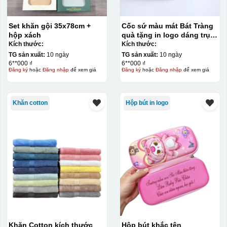
Inox 304
Set khăn gội 35x78cm +
Cốc sứ màu mát Bát Tràng
hộp xách
quà tặng in logo dáng trụ
lùn quai C 330ml KQ-CSM09
Kích thước:
Kích thước:
TG sản xuất:
10 ngày
TG sản xuất:
10 ngày
6**000 ₫
6**000 ₫
Đăng ký
hoặc
Đăng nhập
để xem giá
Đăng ký
hoặc
Đăng nhập
để xem giá
Khăn cotton
Hộp bút in logo
Khăn Cotton kích thước
Hộp bút khắc tên