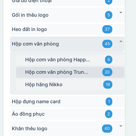
Giá đỡ điện thoại
2
Gối in thêu logo
5
Heo đất in logo
37
Hộp cơm văn phòng
45
Hộp cơm văn phòng Happy Cook
6
Hộp cơm văn phòng Trung Quốc
20
Hộp hãng Nikko
19
Hộp đựng name card
1
Áo đồng phục
2
Khăn thêu logo
40