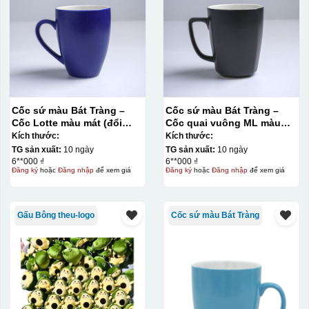
Cốc sứ màu Bát Tràng –
Cốc sứ màu Bát Tràng –
Cốc Lotte màu mát (đổi
Cốc quai vuông ML màu
quai)
mát
Kích thước:
Kích thước:
TG sản xuất:
10 ngày
TG sản xuất:
10 ngày
6**000 ₫
6**000 ₫
Đăng ký
hoặc
Đăng nhập
để xem giá
Đăng ký
hoặc
Đăng nhập
để xem giá
Gấu Bông theu-logo
Cốc sứ màu Bát Tràng