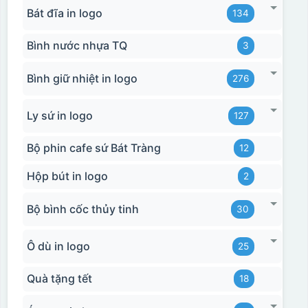
Bát đĩa in logo
134
Bình nước nhựa TQ
3
Bình giữ nhiệt in logo
276
Ly sứ in logo
127
Bộ phin cafe sứ Bát Tràng
12
Hộp bút in logo
2
Bộ bình cốc thủy tinh
30
Ô dù in logo
25
Quà tặng tết
18