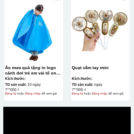
Áo mưa quà tặng in logo
Quạt cầm tay mini
cánh dơi trẻ em vải tổ ong
KQ-AM11
Kích thước:
Kích thước:
TG sản xuất:
10 ngày
TG sản xuất:
ngày
7**000 ₫
7**000 ₫
Đăng ký
hoặc
Đăng nhập
để xem giá
Đăng ký
hoặc
Đăng nhập
để xem giá