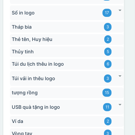
Sổ in logo
17
Tháp bia
3
Thẻ tên, Huy hiệu
2
Thủy tinh
5
Túi du lịch thêu in logo
6
Túi vải in thêu logo
3
tượng rồng
15
USB quà tặng in logo
11
Ví da
2
Vòng tay
3