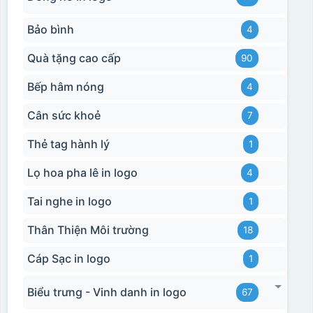
Bảo bình
4
Quà tặng cao cấp
90
Bếp hâm nóng
4
Cân sức khoẻ
7
Hộp xi biểu trưng
Thẻ tag hành lý
1
Lọ hoa pha lê in logo
4
Tai nghe in logo
1
Thân Thiện Môi trường
18
Cáp Sạc in logo
1
Biểu trưng - Vinh danh in logo
67