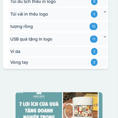
Túi du lịch thêu in logo
6
Túi vải in thêu logo
3
tượng rồng
15
USB quà tặng in logo
11
Ví da
2
Vòng tay
3