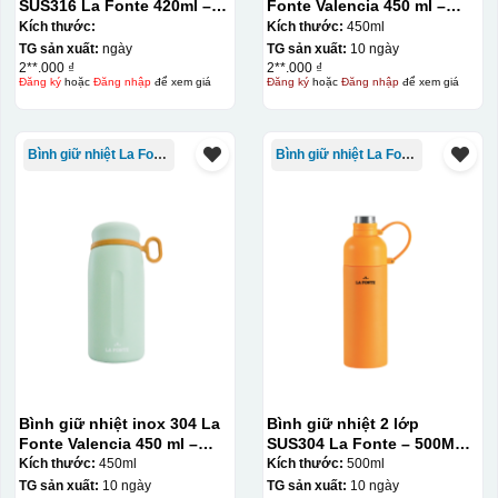
SUS316 La Fonte 420ml –
Fonte Valencia 450 ml –
012775
012355
Kích thước:
Kích thước:
450ml
TG sản xuất:
ngày
TG sản xuất:
10 ngày
2**.000 ₫
2**.000 ₫
Đăng ký
hoặc
Đăng nhập
để xem giá
Đăng ký
hoặc
Đăng nhập
để xem giá
Bình giữ nhiệt La Fonte
Bình giữ nhiệt La Fonte
Bình giữ nhiệt inox 304 La
Bình giữ nhiệt 2 lớp
Fonte Valencia 450 ml –
SUS304 La Fonte – 500ML –
012355
012737
Kích thước:
450ml
Kích thước:
500ml
TG sản xuất:
10 ngày
TG sản xuất:
10 ngày