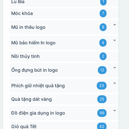
Lu Bia
1
Hộp xi bình giữ nhiệt
Móc khóa
7
Mũ in thêu logo
8
Mũ bảo hiểm In logo
4
Nồi thủy tinh
2
Ống đựng bút in logo
12
Phích giữ nhiệt quà tặng
33
Quà tặng dát vàng
25
Đồ điện gia dụng in logo
99
Giỏ quà Tết
42