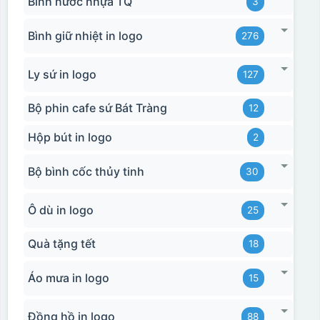
Bình nước nhựa TQ
3
Bình giữ nhiệt in logo
276
Ly sứ in logo
127
Bộ phin cafe sứ Bát Tràng
12
Hộp xi 2 cốc
Hộp bút in logo
2
Bộ bình cốc thủy tinh
30
Ô dù in logo
25
Quà tặng tết
18
Áo mưa in logo
15
Đồng hồ in logo
88