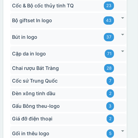
Cốc & Bộ cốc thủy tinh TQ
23
Bộ giftset In logo
43
Bút in logo
37
Cặp da in logo
71
Chai rượu Bát Tràng
28
Cốc sứ Trung Quốc
7
Đèn xông tinh dầu
2
Gấu Bông theu-logo
3
Giá đỡ điện thoại
2
Gối in thêu logo
5