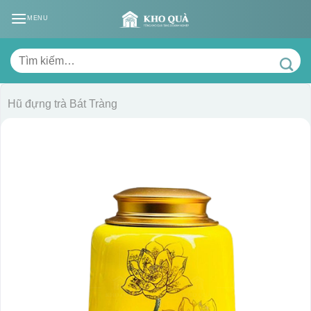
Skip
MENU
to
content
Tìm
kiếm:
Hũ đựng trà Bát Tràng