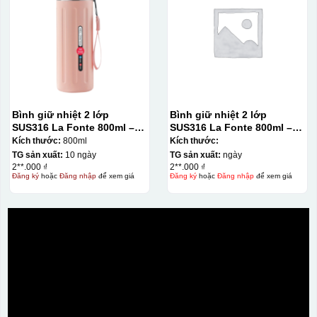
Bình giữ nhiệt 2 lớp
Bình giữ nhiệt 2 lớp
SUS316 La Fonte 800ml –
SUS316 La Fonte 800ml –
012720
012720
Kích thước:
800ml
Kích thước:
TG sản xuất:
10 ngày
TG sản xuất:
ngày
2**.000 ₫
2**.000 ₫
Đăng ký
hoặc
Đăng nhập
để xem giá
Đăng ký
hoặc
Đăng nhập
để xem giá