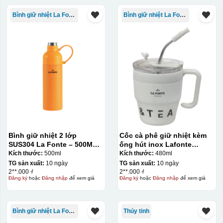
Bình giữ nhiệt La Fonte
Bình giữ nhiệt La Fonte
Bình giữ nhiệt 2 lớp
Cốc cà phê giữ nhiệt kèm
SUS304 La Fonte – 500ML –
ống hút inox Lafonte
012737
480ML – 012782
Kích thước:
500ml
Kích thước:
480ml
TG sản xuất:
10 ngày
TG sản xuất:
10 ngày
2**.000 ₫
2**.000 ₫
Đăng ký
hoặc
Đăng nhập
để xem giá
Đăng ký
hoặc
Đăng nhập
để xem giá
Bình giữ nhiệt La Fonte
Thủy tinh