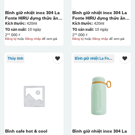
Bình giữ nhiệt inox 304 La
Bình giữ nhiệt inox 304 La
Fonte HIRU đựng thức ăn
Fonte HIRU đựng thức ăn
420 ml – 012348
420 ml – 012348
Kích thước:
420ml
Kích thước:
420ml
TG sản xuất:
10 ngày
TG sản xuất:
10 ngày
2**.000 ₫
2**.000 ₫
Đăng ký
hoặc
Đăng nhập
để xem giá
Đăng ký
hoặc
Đăng nhập
để xem giá
Thủy tinh
Bình giữ nhiệt La Fonte
Bình cafe hot & cool
Bình giữ nhiệt inox 304 La