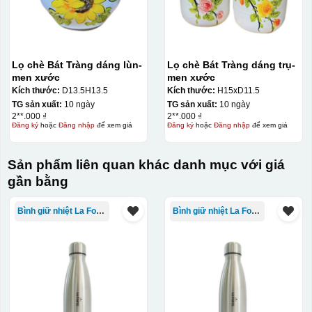
Lọ chè Bát Tràng dáng lùn-
Lọ chè Bát Tràng dáng trụ-
men xước
men xước
Kích thước:
D13.5H13.5
Kích thước:
H15xD11.5
TG sản xuất:
10 ngày
TG sản xuất:
10 ngày
2**.000 ₫
2**.000 ₫
Đăng ký
hoặc
Đăng nhập
để xem giá
Đăng ký
hoặc
Đăng nhập
để xem giá
Sản phẩm liên quan khác danh mục với giá
gần bằng
Bình giữ nhiệt La Fonte
Bình giữ nhiệt La Fonte