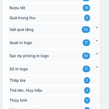
Hộp xi bình hoa
Rượu tết
18
Quà trung thu
6
Vali quà tặng
30
Quạt in logo
17
Sạc dự phòng in logo
65
Sổ in logo
17
Tháp bia
3
Thẻ tên, Huy hiệu
2
Thủy tinh
5