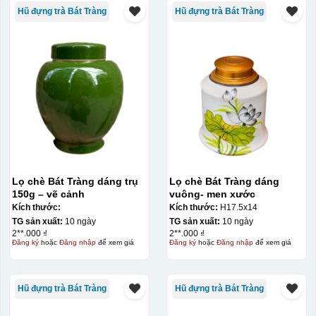
Hũ đựng trà Bát Tràng
Hũ đựng trà Bát Tràng
Lọ chè Bát Tràng dáng trụ
Lọ chè Bát Tràng dáng
150g – vẽ cảnh
vuông- men xước
Kiểu hộp:
Kích thước:
Kích thước:
H17.5x14
TG sản xuất:
10 ngày
TG sản xuất:
10 ngày
Hộp xi lót lụa
2**.000 ₫
2**.000 ₫
Hộp xi ấm chén
Đăng ký
hoặc
Đăng nhập
để xem giá
Đăng ký
hoặc
Đăng nhập
để xem giá
Hũ đựng trà Bát Tràng
Hũ đựng trà Bát Tràng