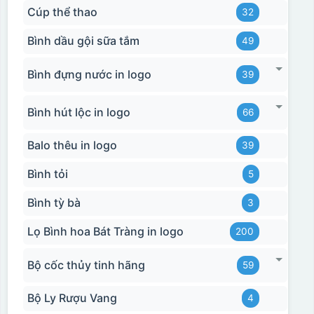
Cúp thể thao
32
Bình dầu gội sữa tắm
49
Bình đựng nước in logo
39
Bình hút lộc in logo
66
Balo thêu in logo
39
Bình tỏi
5
Bình tỳ bà
3
Lọ Bình hoa Bát Tràng in logo
200
Bộ cốc thủy tinh hãng
59
Bộ Ly Rượu Vang
4