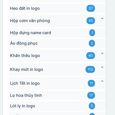
Heo đất in logo
37
Hộp cơm văn phòng
45
Hộp đựng name card
1
Áo đồng phục
2
Khăn thêu logo
40
Khay mứt in logo
113
Lịch Tết in logo
11
Lọ hoa thủy tinh
17
Lót ly in logo
5