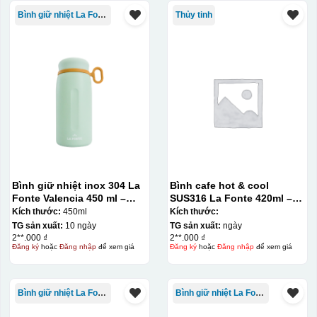
Bình giữ nhiệt La Fonte
Thủy tinh
Bình giữ nhiệt inox 304 La
Bình cafe hot & cool
Fonte Valencia 450 ml –
SUS316 La Fonte 420ml –
012355
012775
Kích thước:
450ml
Kích thước:
TG sản xuất:
10 ngày
TG sản xuất:
ngày
2**.000 ₫
2**.000 ₫
Đăng ký
hoặc
Đăng nhập
để xem giá
Đăng ký
hoặc
Đăng nhập
để xem giá
Bình giữ nhiệt La Fonte
Bình giữ nhiệt La Fonte