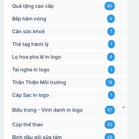
Quà tặng cao cấp
90
Bếp hâm nóng
4
Hộp xi ly sứ
Cân sức khoẻ
7
Thẻ tag hành lý
1
Lọ hoa pha lê in logo
4
Tai nghe in logo
1
Thân Thiện Môi trường
18
Cáp Sạc in logo
1
Biểu trưng - Vinh danh in logo
67
Cúp thể thao
32
Bình dầu gội sữa tắm
49