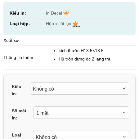
Kiểu in:
In Decal
Loại hộp:
Hộp xi lót lụa
Xuất xứ:
kích thước H13.5×13.5
Thông tin thêm:
Hủ tròn đựng đc 2 lạng trà
Kiểu
in:
Số mặt
in:
Loại