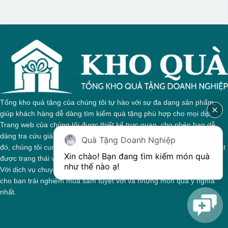
Tổng kho quà tặng của chúng tôi tự hào với sự đa dạng sản phẩm,
giúp khách hàng dễ dàng tìm kiếm quà tặng phù hợp cho mọi dịp.
Trang web của chúng tôi được thiết kế trực quan, cho phép bạn dễ
dàng tra cứu giá cả và thông tin chi tiết về từng sản phẩm. Bên cạnh
Quà Tặng Doanh Nghiệp
đó, chúng tôi cung cấp hệ thống theo dõi đơn hàng, giúp bạn nắm bắt
Xin chào! Bạn đang tìm kiếm món quà 
được trạng thái và giai đoạn xử lý của đơn hàng một cách thuận tiện.
như thế nào ạ! 
Với dịch vụ chuyên nghiệp và tận tâm, chúng tôi cam kết mang đến
cho bạn trải nghiệm mua sắm tuyệt vời và những món quà ý nghĩa
nhất.