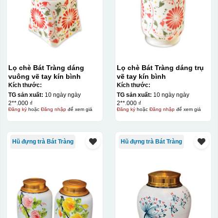
Lọ chè Bát Tràng dáng
Lọ chè Bát Tràng dáng trụ
vuông vẽ tay kín bình
vẽ tay kín bình
Kích thước:
Kích thước:
Kiểu in:
TG sản xuất:
10 ngày ngày
TG sản xuất:
10 ngày ngày
2**.000 ₫
2**.000 ₫
In Decal
Đăng ký
hoặc
Đăng nhập
để xem giá
Đăng ký
hoặc
Đăng nhập
để xem giá
IN Decal lên GỐM SỨ
Bước 1: Tạo khuôn in để tạo ra Decal Bước 2: Dán
Hũ đựng trà Bát Tràng
Hũ đựng trà Bát Tràng
decal lên gốm sứ Bước 3: Cho vào lò nung ở nhiệt độ
700-800 độ C
Bước 1: Tạo ra DECAL
Để tạo ra decal
trước khi dán nó lên gốm sứ, xưởng in sẽ in lên 1 loại
giấy đặc biệt, và kích thước logo được căn chỉnh theo
sản phẩm, để khi dán không bị nhỏ hoặc to quá