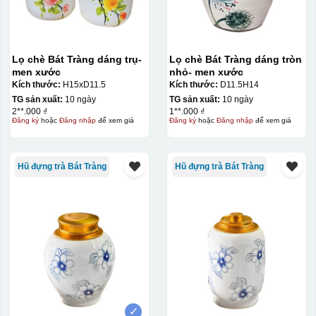
Lọ chè Bát Tràng dáng trụ-
Lọ chè Bát Tràng dáng tròn
men xước
nhỏ- men xước
Kích thước:
H15xD11.5
Kích thước:
D11.5H14
TG sản xuất:
10 ngày
TG sản xuất:
10 ngày
2**.000 ₫
1**.000 ₫
Đăng ký
hoặc
Đăng nhập
để xem giá
Đăng ký
hoặc
Đăng nhập
để xem giá
Hũ đựng trà Bát Tràng
Hũ đựng trà Bát Tràng
Decal được in xong, sẽ có 1 nền vàng phía dưới
✓