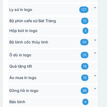
Ly sứ in logo
127
Bộ phin cafe sứ Bát Tràng
12
Hộp bút in logo
2
Bộ bình cốc thủy tinh
30
Ô dù in logo
25
Quà tặng tết
18
Áo mưa in logo
15
Đồng hồ in logo
88
Bảo bình
4