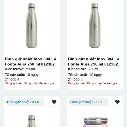
Bước 3: Xếp sản phẩm sau khi dán vào lò nung và
nung ở nhiệt độ 700-800 độ C
Deacl có 1 nền màu
vàng, khi in ở nhiệt cao, nền đó sẽ cháy và biến mất để
lại mực in logo dính chết lên gốm sứ [gallery link="file"
size="full" ids="29792,29791,29790"]
Bình giữ nhiệt inox 304 La
Bình giữ nhiệt inox 304 La
Fonte Aura 750 ml 012362
Fonte Aura 750 ml 012362
Kích thước:
750ml
Kích thước:
750ml
TG sản xuất:
10 ngày
TG sản xuất:
10 ngày
2**.000 ₫
2**.000 ₫
Đăng ký
hoặc
Đăng nhập
để xem giá
Đăng ký
hoặc
Đăng nhập
để xem giá
Bình giữ nhiệt La Fonte
Bình giữ nhiệt La Fonte