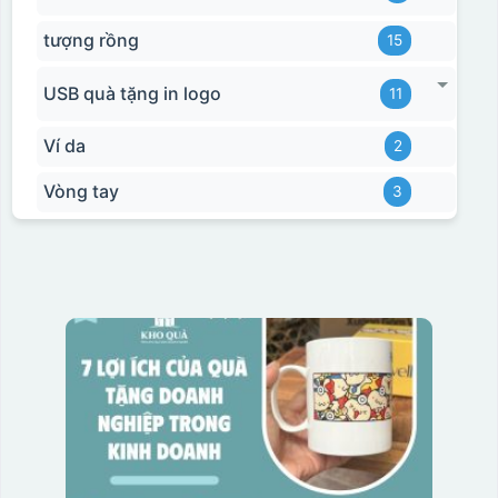
tượng rồng
15
USB quà tặng in logo
11
Ví da
2
Vòng tay
3