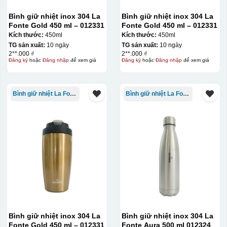
Bước 2: Dán decal lên gốm sứ
Để dán decal lên gốm
sứ, thợ sẽ cắt thủ công các miếng logo ra, sau đó thấp
Bình giữ nhiệt inox 304 La
Bình giữ nhiệt inox 304 La
Fonte Gold 450 ml – 012331
Fonte Gold 450 ml – 012331
nước và trượt nhẹ lên gốm sứ để tem decal dính tạm lên
Kích thước:
450ml
Kích thước:
450ml
đó bằng nước. Người thợ sẽ căn chỉnh bằng mắt thường
TG sản xuất:
10 ngày
TG sản xuất:
10 ngày
cho vị trí logo cân đối phù hợp, sau đó dùng miếng nhựa
2**.000 ₫
2**.000 ₫
Đăng ký
hoặc
Đăng nhập
để xem giá
Đăng ký
hoặc
Đăng nhập
để xem giá
gạt hết nước phía dưới ra
Bình giữ nhiệt La Fonte
Bình giữ nhiệt La Fonte
Bình giữ nhiệt inox 304 La
Bình giữ nhiệt inox 304 La
Fonte Gold 450 ml – 012331
Fonte Aura 500 ml 012324