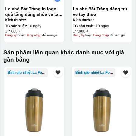
Lọ chè Bát Tràng in logo
Lọ chè Bát Tràng dáng trụ
quà tặng dáng chóe vẽ tay
vẽ tay thưa
thưa
Kích thước:
Kích thước:
TG sản xuất:
10 ngày
TG sản xuất:
10 ngày
1**.000 ₫
1**.000 ₫
Đăng ký
hoặc
Đăng nhập
để xem giá
Đăng ký
hoặc
Đăng nhập
để xem giá
Sản phẩm liên quan khác danh mục với giá
gần bằng
Bình giữ nhiệt La Fonte
Bình giữ nhiệt La Fonte
Đây là giấy decal đã in xong, đang chờ khô để cắt dán
lên gốm sứ