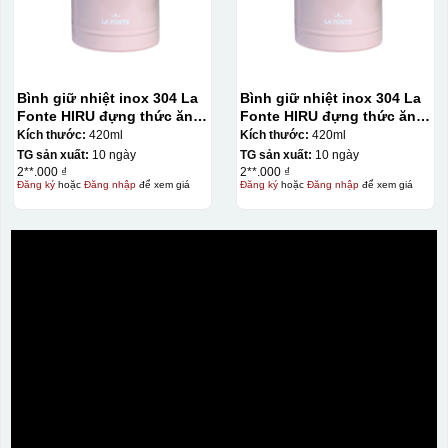
Chất liệu in decal
Khó khăn trong việc
phong phú, dễ dàng
in chuyển màu (dễ
lựa chọn chất liệu
trong việc in đơn
phù hợp với nhu cầu.
sắc)
Bình giữ nhiệt inox 304 La
Bình giữ nhiệt inox 304 La
Fonte HIRU đựng thức ăn
Fonte HIRU đựng thức ăn
420 ml – 012348
420 ml – 012348
Dán được lên nhiều
Kích thước:
420ml
Kích thước:
420ml
bề mặt, phẳng và
TG sản xuất:
10 ngày
TG sản xuất:
10 ngày
cong
2**.000 ₫
2**.000 ₫
Đăng ký
hoặc
Đăng nhập
để xem giá
Đăng ký
hoặc
Đăng nhập
để xem giá
Kiểu hộp:
Hộp xi lót lụa
Hộp xi ấm chén