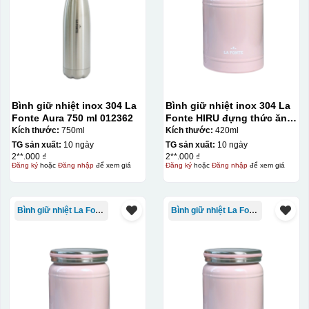
Ưu, nhược điểm của in Decal trượt nước
trên gốm sứ
Ưu điểm
Nhược điểm
Bình giữ nhiệt inox 304 La
Bình giữ nhiệt inox 304 La
Fonte Aura 750 ml 012362
Fonte HIRU đựng thức ăn
420 ml – 012348
Kích thước:
750ml
Kích thước:
420ml
Độ bám dính lên bề
mặt vật liệu rất tốt,
TG sản xuất:
10 ngày
TG sản xuất:
10 ngày
2**.000 ₫
2**.000 ₫
không phai theo thời
Đăng ký
hoặc
Đăng nhập
để xem giá
Đăng ký
hoặc
Đăng nhập
để xem giá
gian
Không thể tẩy xoá
Bình giữ nhiệt La Fonte
Bình giữ nhiệt La Fonte
được nếu in sai,
Thông tin, hình ảnh in
hoặc rất khó khắn
trên chất liệu decal
về tẩy xoá
đẹp, sắc nét, không
bị lem
Khó khăn trong việc
in 1 số màu: Màu
hồng cánh sen,
Màu tím