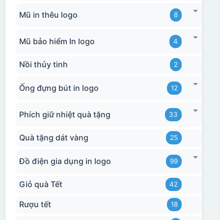
Mũ in thêu logo
8
Mũ bảo hiểm In logo
4
Nồi thủy tinh
2
Ống đựng bút in logo
12
Phích giữ nhiệt quà tặng
33
Quà tặng dát vàng
25
Đồ điện gia dụng in logo
99
Giỏ quà Tết
42
Rượu tết
18