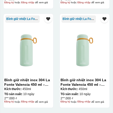
Đăng ký
hoặc
Đăng nhập
để xem giá
Đăng ký
hoặc
Đăng nhập
để xem giá
Bình giữ nhiệt La Fonte
Bình giữ nhiệt La Fonte
Chén sau khi được dán xong (chưa nung)
Bình giữ nhiệt inox 304 La
Bình giữ nhiệt inox 304 La
Fonte Valencia 450 ml –
Fonte Valencia 450 ml –
012355
012355
Kích thước:
450ml
Kích thước:
450ml
TG sản xuất:
10 ngày
TG sản xuất:
10 ngày
2**.000 ₫
2**.000 ₫
Đăng ký
hoặc
Đăng nhập
để xem giá
Đăng ký
hoặc
Đăng nhập
để xem giá