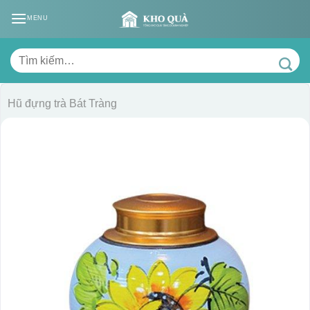
Skip
MENU
to
content
Tìm
kiếm:
Hũ đựng trà Bát Tràng