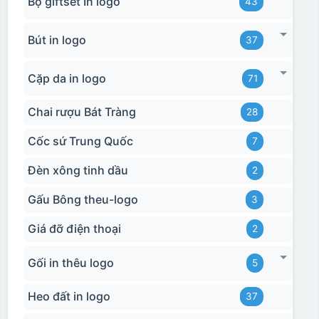
Bộ giftset In logo
43
Bút in logo
37
Cặp da in logo
71
Chai rượu Bát Tràng
28
Cốc sứ Trung Quốc
7
Đèn xông tinh dầu
2
Gấu Bông theu-logo
3
Giá đỡ điện thoại
2
Gối in thêu logo
5
Heo đất in logo
37