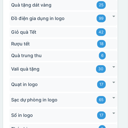
Quà tặng dát vàng
25
Đồ điện gia dụng in logo
99
Giỏ quà Tết
42
Rượu tết
18
Quà trung thu
6
Vali quà tặng
30
Quạt in logo
17
Sạc dự phòng in logo
65
Sổ in logo
17