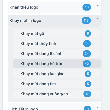
Khăn thêu logo
40
Khay mứt in logo
113
Khay mứt gỗ
8
Khay mứt thủy tinh
14
Khay mứt dáng 5 cánh
24
Khay mứt dáng hũ tròn
42
Hộp xi bình giữ nhiệt
Khay mứt dáng lục giác
5
Khay mứt dáng tim
5
Khay mứt dáng vuông/chữ nhật
17
Lịch Tết in logo
11