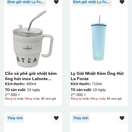
Bình giữ nhiệt La Fonte
Bình giữ nhiệt La Fonte
Cốc cà phê giữ nhiệt kèm
Ly Giữ Nhiệt Kèm Ống Hút
ống hút inox Lafonte
La Fonte
480ML – 012782
Kích thước:
480ml
Kích thước:
710ml
TG sản xuất:
10 ngày
TG sản xuất:
10 ngày
2**.000 ₫
2**.000 ₫
Đăng ký
hoặc
Đăng nhập
để xem giá
Đăng ký
hoặc
Đăng nhập
để xem giá
Thủy tinh
Thủy tinh