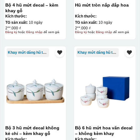
Bộ 4 hũ mứt decal – kèm
Hũ mứt tròn nắp đắp hoa
khay gỗ
Kích thước:
Kích thước:
TG sản xuất:
10 ngày
TG sản xuất:
10 ngày
2**.000 ₫
2**.000 ₫
Đăng ký
hoặc
Đăng nhập
để xem giá
Đăng ký
hoặc
Đăng nhập
để xem giá
Khay mứt dáng hũ tròn
Khay mứt dáng hũ tròn
Bộ 3 hũ mứt decal không
Bộ 6 hũ mứt hoa văn decal
kẻ chỉ – kèm khay gỗ
– không kèm khay
Kích thước:
Kích thước: