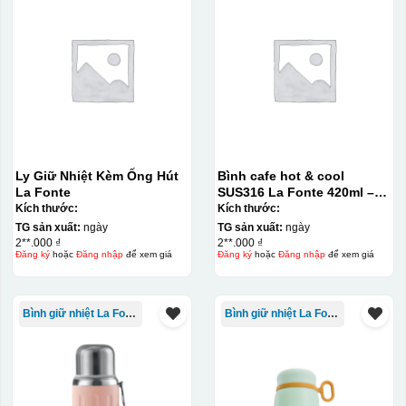
Ly Giữ Nhiệt Kèm Ống Hút
Bình cafe hot & cool
La Fonte
SUS316 La Fonte 420ml –
012775
Kích thước:
Kích thước:
TG sản xuất:
ngày
TG sản xuất:
ngày
2**.000 ₫
2**.000 ₫
Đăng ký
hoặc
Đăng nhập
để xem giá
Đăng ký
hoặc
Đăng nhập
để xem giá
Bình giữ nhiệt La Fonte
Bình giữ nhiệt La Fonte