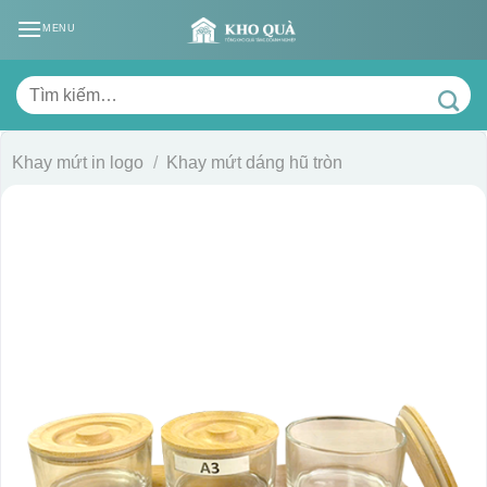
Skip
MENU
to
content
Tìm
kiếm:
Khay mứt in logo
/
Khay mứt dáng hũ tròn