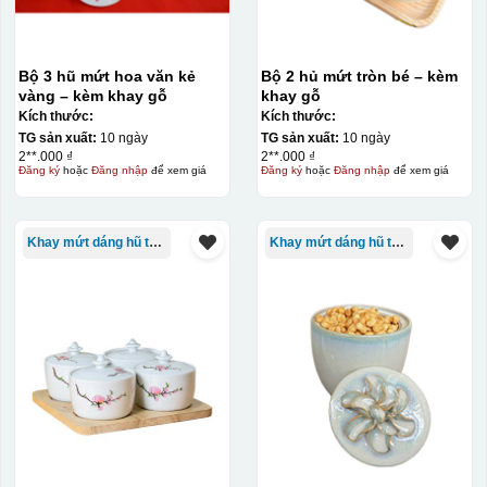
quy trình chuẩn bị kỹ lưỡng và chi phí setup ban đầu
tương đối cao.
Bộ 3 hũ mứt hoa văn kẻ
Bộ 2 hủ mứt tròn bé – kèm
vàng – kèm khay gỗ
khay gỗ
Kiểu hộp:
Kích thước:
Kích thước:
TG sản xuất:
10 ngày
TG sản xuất:
10 ngày
Hộp xi lót lụa
2**.000 ₫
2**.000 ₫
Hộp xi ấm chén
Đăng ký
hoặc
Đăng nhập
để xem giá
Đăng ký
hoặc
Đăng nhập
để xem giá
Khay mứt dáng hũ tròn
Khay mứt dáng hũ tròn