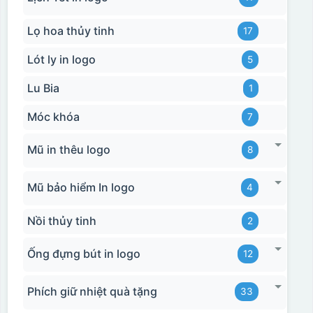
Lọ hoa thủy tinh
17
Lót ly in logo
5
Lu Bia
1
Móc khóa
7
Mũ in thêu logo
8
Mũ bảo hiểm In logo
4
Hộp xi bình hoa
Nồi thủy tinh
2
Ống đựng bút in logo
12
Phích giữ nhiệt quà tặng
33