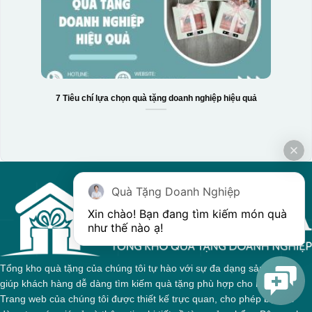
Hộp xi 3 hũ mứt
7 Tiêu chí lựa chọn quà tặng doanh nghiệp hiệu quả
Quà Tặng Doanh Nghiệp
Xin chào! Bạn đang tìm kiếm món quà 
như thế nào ạ! 
Tổng kho quà tặng của chúng tôi tự hào với sự đa dạng sản phẩm,
giúp khách hàng dễ dàng tìm kiếm quà tặng phù hợp cho mọi dịp.
Trang web của chúng tôi được thiết kế trực quan, cho phép bạn dễ