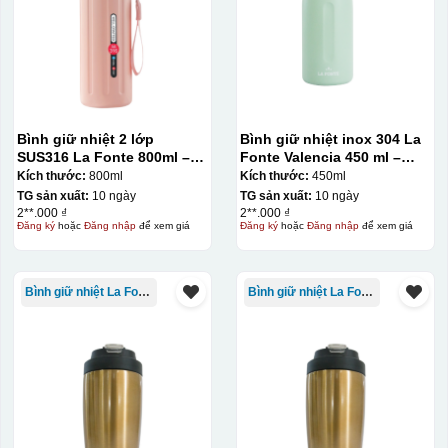
Bình giữ nhiệt 2 lớp
Bình giữ nhiệt inox 304 La
SUS316 La Fonte 800ml –
Fonte Valencia 450 ml –
012720
012355
Kích thước:
800ml
Kích thước:
450ml
TG sản xuất:
10 ngày
TG sản xuất:
10 ngày
2**.000 ₫
2**.000 ₫
Đăng ký
hoặc
Đăng nhập
để xem giá
Đăng ký
hoặc
Đăng nhập
để xem giá
Bình giữ nhiệt La Fonte
Bình giữ nhiệt La Fonte