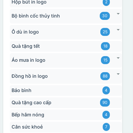
Hộp bút in logo
2
Bộ bình cốc thủy tinh
30
Ô dù in logo
25
Quà tặng tết
18
Áo mưa in logo
15
Đồng hồ in logo
88
Bảo bình
4
Quà tặng cao cấp
90
Bếp hâm nóng
4
Hộp xi biểu trưng
Cân sức khoẻ
7