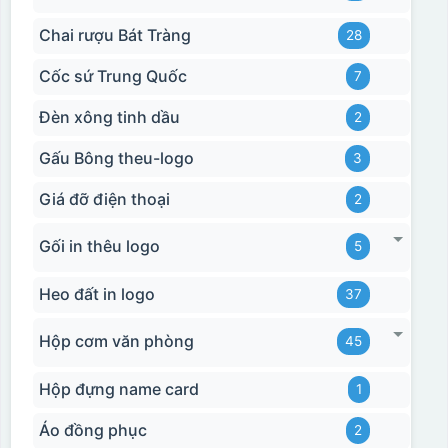
Chai rượu Bát Tràng
28
Cốc sứ Trung Quốc
7
Đèn xông tinh dầu
2
Gấu Bông theu-logo
3
Giá đỡ điện thoại
2
Gối in thêu logo
5
Heo đất in logo
37
Hộp cơm văn phòng
45
Hộp đựng name card
1
Áo đồng phục
2