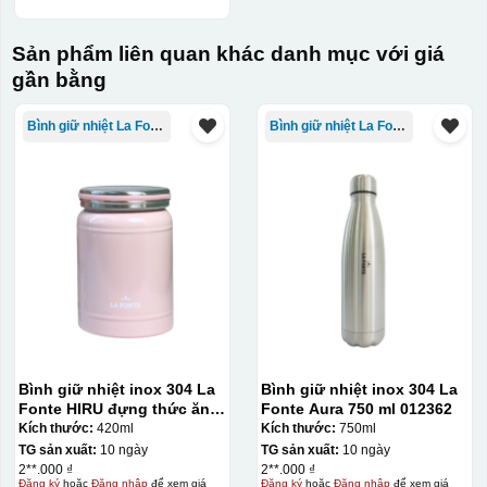
Sản phẩm liên quan khác danh mục với giá
gần bằng
Bình giữ nhiệt La Fonte
Bình giữ nhiệt La Fonte
Bình giữ nhiệt inox 304 La
Bình giữ nhiệt inox 304 La
Hộp xi ly sứ
Fonte HIRU đựng thức ăn
Fonte Aura 750 ml 012362
420 ml – 012348
Kích thước:
420ml
Kích thước:
750ml
TG sản xuất:
10 ngày
TG sản xuất:
10 ngày
2**.000 ₫
2**.000 ₫
Đăng ký
hoặc
Đăng nhập
để xem giá
Đăng ký
hoặc
Đăng nhập
để xem giá