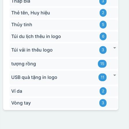
Tháp bia
3
Thẻ tên, Huy hiệu
2
Thủy tinh
5
Túi du lịch thêu in logo
6
Túi vải in thêu logo
3
tượng rồng
15
USB quà tặng in logo
11
Ví da
2
Vòng tay
3