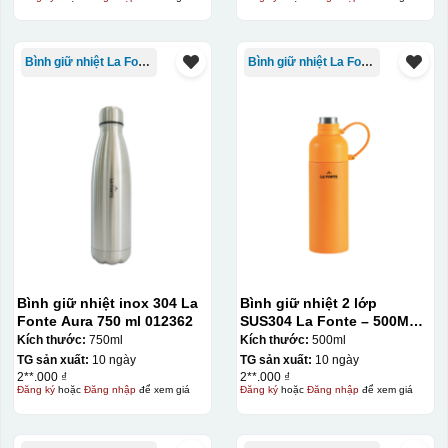
Bình giữ nhiệt La Fonte
Bình giữ nhiệt La Fonte
Bình giữ nhiệt inox 304 La
Bình giữ nhiệt 2 lớp
Fonte Aura 750 ml 012362
SUS304 La Fonte – 500ML –
012737
Kích thước:
750ml
Kích thước:
500ml
TG sản xuất:
10 ngày
TG sản xuất:
10 ngày
2**.000 ₫
2**.000 ₫
Đăng ký
hoặc
Đăng nhập
để xem giá
Đăng ký
hoặc
Đăng nhập
để xem giá