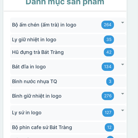
Danh mục sản phẩm
Bộ ấm chén (ấm trà) in logo
264
Ly giữ nhiệt in logo
35
Hũ đựng trà Bát Tràng
42
Bát đĩa in logo
134
Bình nước nhựa TQ
3
Bình giữ nhiệt in logo
276
Ly sứ in logo
127
Bộ phin cafe sứ Bát Tràng
12
Hộp xi 2 cốc