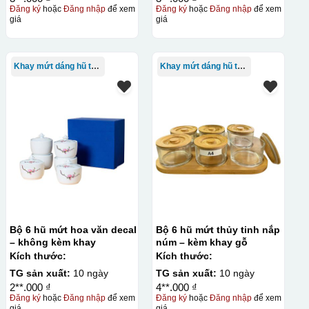
Đăng ký
hoặc
Đăng nhập
để xem
Đăng ký
hoặc
Đăng nhập
để xem
giá
giá
Khay mứt dáng hũ tròn
Khay mứt dáng hũ tròn
Bộ 6 hũ mứt hoa văn decal
Bộ 6 hũ mứt thủy tinh nắp
– không kèm khay
núm – kèm khay gỗ
Kích thước:
Kích thước:
TG sản xuất:
10 ngày
TG sản xuất:
10 ngày
2**.000 ₫
4**.000 ₫
Đăng ký
hoặc
Đăng nhập
để xem
Đăng ký
hoặc
Đăng nhập
để xem
giá
giá