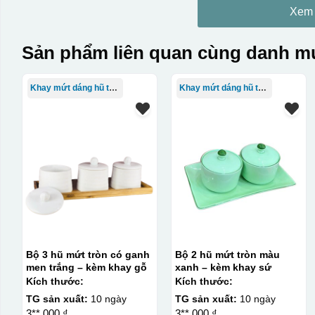
Xem
Sản phẩm liên quan cùng danh mụ
Khay mứt dáng hũ tròn
Khay mứt dáng hũ tròn
Bộ 3 hũ mứt tròn có ganh
Bộ 2 hũ mứt tròn màu
men trắng – kèm khay gỗ
xanh – kèm khay sứ
Kích thước:
Kích thước:
TG sản xuất:
10 ngày
TG sản xuất:
10 ngày
3**.000 ₫
3**.000 ₫