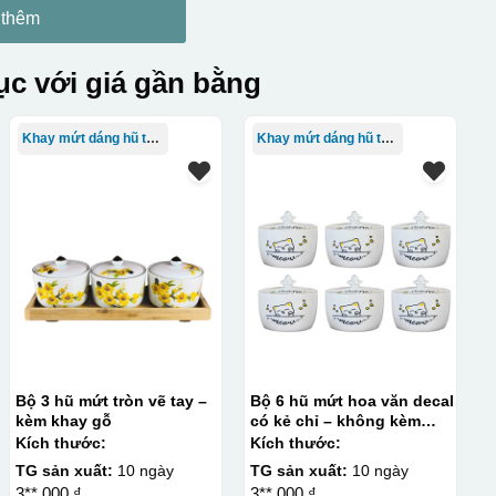
 thêm
c với giá gần bằng
Khay mứt dáng hũ tròn
Khay mứt dáng hũ tròn
Bộ 3 hũ mứt tròn vẽ tay –
Bộ 6 hũ mứt hoa văn decal
kèm khay gỗ
có kẻ chỉ – không kèm
khay
Kích thước:
Kích thước:
TG sản xuất:
10 ngày
TG sản xuất:
10 ngày
3**.000 ₫
3**.000 ₫