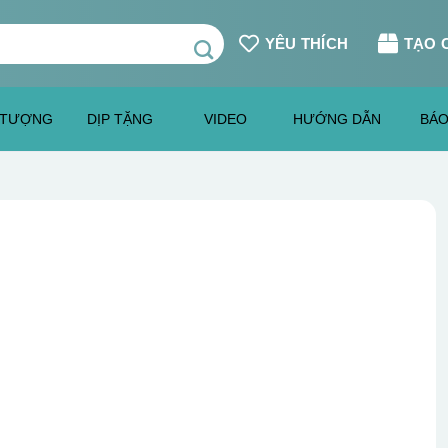
YÊU THÍCH
TẠO 
 TƯỢNG
DỊP TẶNG
VIDEO
HƯỚNG DẪN
BÁO