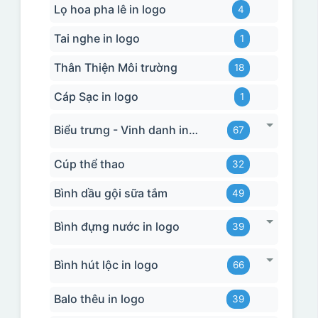
Lọ hoa pha lê in logo
4
Tai nghe in logo
1
Thân Thiện Môi trường
18
Cáp Sạc in logo
1
Biểu trưng - Vinh danh in logo
67
Cúp thể thao
32
Bình dầu gội sữa tắm
49
Bình đựng nước in logo
39
Bình hút lộc in logo
66
Balo thêu in logo
39