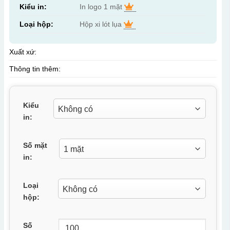
Kiểu in:
In logo 1 mặt
Loại hộp:
Hộp xi lót lụa
Xuất xứ:
Thông tin thêm:
Kiểu
in:
Số mặt
in:
Loại
hộp:
Số