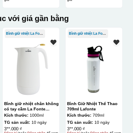
c với giá gần bằng
Bình giữ nhiệt La Fonte
Bình giữ nhiệt La Fonte
Bình giữ nhiệt chân không
Bình Giữ Nhiệt Thể Thao
có tay cầm La Fonte
709ml Lafonte
1000ml – 011655
Kích thước:
1000ml
Kích thước:
709ml
TG sản xuất:
10 ngày
TG sản xuất:
10 ngày
3**.000 ₫
3**.000 ₫