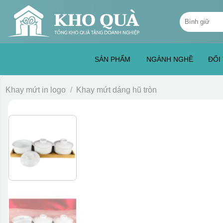
Skip
Tìm
to
kiếm:
content
SẢN PHẨM
NGÀNH NGHỀ
ĐỐI
Khay mứt in logo
/
Khay mứt dáng hũ tròn