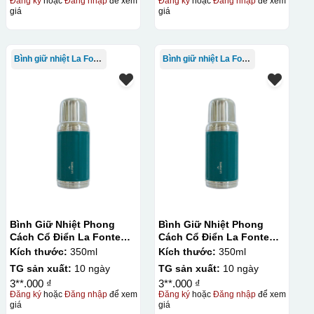
Đăng ký
hoặc
Đăng nhập
để xem
Đăng ký
hoặc
Đăng nhập
để xem
giá
giá
Bình giữ nhiệt La Fonte
Bình giữ nhiệt La Fonte
Bình Giữ Nhiệt Phong
Bình Giữ Nhiệt Phong
Cách Cổ Điển La Fonte
Cách Cổ Điển La Fonte
350ml
350ml
Kích thước:
350ml
Kích thước:
350ml
TG sản xuất:
10 ngày
TG sản xuất:
10 ngày
3**.000 ₫
3**.000 ₫
Đăng ký
hoặc
Đăng nhập
để xem
Đăng ký
hoặc
Đăng nhập
để xem
giá
giá