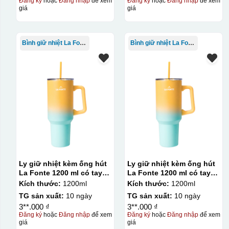
Đăng ký
hoặc
Đăng nhập
để xem
Đăng ký
hoặc
Đăng nhập
để xem
giá
giá
Kiểu in:
In logo 1 mặt
Bình giữ nhiệt La Fonte
Bình giữ nhiệt La Fonte
Kiểu hộp:
Hộp xi lót lụa
Hộp xi ấm chén
Ly giữ nhiệt kèm ống hút
Ly giữ nhiệt kèm ống hút
La Fonte 1200 ml có tay
La Fonte 1200 ml có tay
cầm – 012317
cầm – 012317
Kích thước:
1200ml
Kích thước:
1200ml
TG sản xuất:
10 ngày
TG sản xuất:
10 ngày
3**.000 ₫
3**.000 ₫
Đăng ký
hoặc
Đăng nhập
để xem
Đăng ký
hoặc
Đăng nhập
để xem
giá
giá