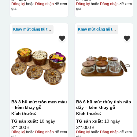
Đăng ký
hoặc
Đăng nhập
để xem
Đăng ký
hoặc
Đăng nhập
để xem
giá
giá
Khay mứt dáng hũ tròn
Khay mứt dáng hũ tròn
Bộ 3 hũ mứt tròn men màu
Bộ 6 hũ mứt thủy tinh nắp
– kèm khay gỗ
dây – kèm khay gỗ
Kích thước:
Kích thước:
TG sản xuất:
10 ngày
TG sản xuất:
10 ngày
3**.000 ₫
3**.000 ₫
Đăng ký
hoặc
Đăng nhập
để xem
Đăng ký
hoặc
Đăng nhập
để xem
giá
giá