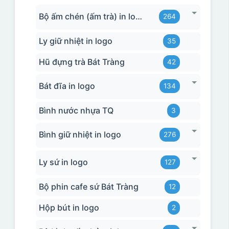
Bộ ấm chén (ấm trà) in logo
264
Ly giữ nhiệt in logo
35
Hũ đựng trà Bát Tràng
42
Bát đĩa in logo
134
Bình nước nhựa TQ
3
Bình giữ nhiệt in logo
276
Ly sứ in logo
127
Bộ phin cafe sứ Bát Tràng
12
Hộp bút in logo
2