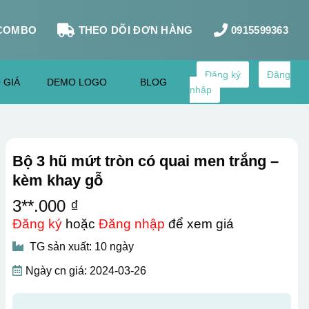
COMBO
THEO DÕI ĐƠN HÀNG
0915599363
Đăng ký
Đăng
 GIÁ
DEMO LOGO
BLOG
nhập
Bộ 3 hũ mứt tròn có quai men trắng –
kèm khay gỗ
3**.000 ₫
Đăng ký
hoặc
Đăng nhập
để xem giá
TG sản xuất: 10 ngày
Ngày cn giá: 2024-03-26