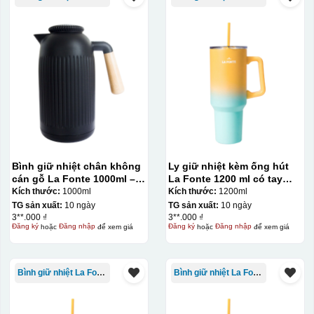
Bình giữ nhiệt chân không
Ly giữ nhiệt kèm ống hút
cán gỗ La Fonte 1000ml –
La Fonte 1200 ml có tay
011679
cầm – 012317
Kích thước:
1000ml
Kích thước:
1200ml
TG sản xuất:
10 ngày
TG sản xuất:
10 ngày
3**.000 ₫
3**.000 ₫
Đăng ký
hoặc
Đăng nhập
để xem giá
Đăng ký
hoặc
Đăng nhập
để xem giá
Bình giữ nhiệt La Fonte
Bình giữ nhiệt La Fonte