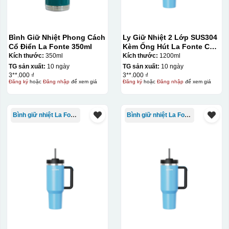
Bình Giữ Nhiệt Phong Cách
Ly Giữ Nhiệt 2 Lớp SUS304
Cổ Điển La Fonte 350ml
Kèm Ống Hút La Fonte Có
Tay Cầm 1200ml
Kích thước:
350ml
Kích thước:
1200ml
TG sản xuất:
10 ngày
TG sản xuất:
10 ngày
3**.000 ₫
3**.000 ₫
Đăng ký
hoặc
Đăng nhập
để xem giá
Đăng ký
hoặc
Đăng nhập
để xem giá
Bình giữ nhiệt La Fonte
Bình giữ nhiệt La Fonte