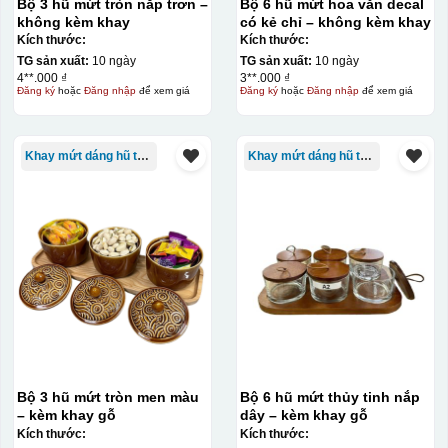
Bộ 3 hũ mứt tròn nắp trơn –
Bộ 6 hũ mứt hoa văn decal
không kèm khay
có kẻ chỉ – không kèm khay
Kích thước:
Kích thước:
TG sản xuất:
10 ngày
TG sản xuất:
10 ngày
4**.000 ₫
3**.000 ₫
Đăng ký
hoặc
Đăng nhập
để xem giá
Đăng ký
hoặc
Đăng nhập
để xem giá
Khay mứt dáng hũ tròn
Khay mứt dáng hũ tròn
Bộ 3 hũ mứt tròn men màu
Bộ 6 hũ mứt thủy tinh nắp
– kèm khay gỗ
dây – kèm khay gỗ
Kích thước:
Kích thước: