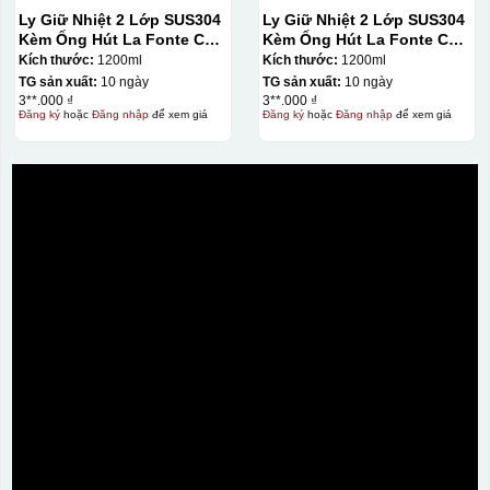
Ly Giữ Nhiệt 2 Lớp SUS304
Ly Giữ Nhiệt 2 Lớp SUS304
Kèm Ống Hút La Fonte Có
Kèm Ống Hút La Fonte Có
Tay Cầm 1200ml
Tay Cầm 1200ml
Kích thước:
1200ml
Kích thước:
1200ml
TG sản xuất:
10 ngày
TG sản xuất:
10 ngày
3**.000 ₫
3**.000 ₫
Đăng ký
hoặc
Đăng nhập
để xem giá
Đăng ký
hoặc
Đăng nhập
để xem giá