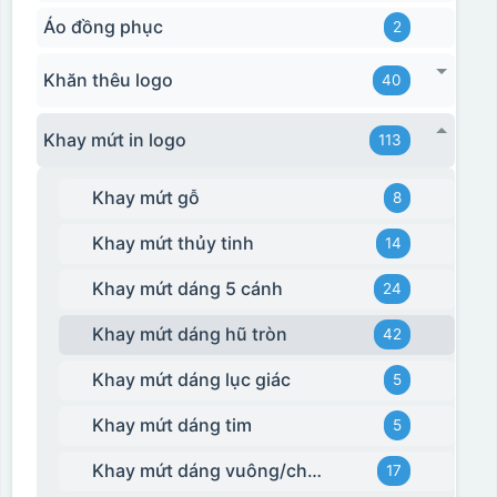
Áo đồng phục
2
Khăn thêu logo
40
Khay mứt in logo
113
Khay mứt gỗ
8
Khay mứt thủy tinh
14
Khay mứt dáng 5 cánh
24
Khay mứt dáng hũ tròn
42
Khay mứt dáng lục giác
5
Khay mứt dáng tim
5
Khay mứt dáng vuông/chữ nhật
17