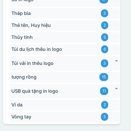
Tháp bia
3
Thẻ tên, Huy hiệu
2
Thủy tinh
5
Túi du lịch thêu in logo
6
Túi vải in thêu logo
3
tượng rồng
15
USB quà tặng in logo
11
Ví da
2
Vòng tay
3