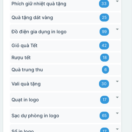
Phích giữ nhiệt quà tặng
33
Hộp xi bình hoa
Quà tặng dát vàng
25
Đồ điện gia dụng in logo
99
Giỏ quà Tết
42
Rượu tết
18
Quà trung thu
6
Vali quà tặng
30
Quạt in logo
17
Sạc dự phòng in logo
65
Sổ in logo
17