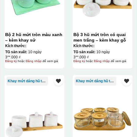
Bộ 2 hũ mứt tròn màu xanh
Bộ 3 hũ mứt tròn có quai
– kèm khay sứ
men trắng – kèm khay gỗ
Kích thước:
Kích thước:
TG sản xuất:
10 ngày
TG sản xuất:
10 ngày
3**.000 ₫
3**.000 ₫
Đăng ký
hoặc
Đăng nhập
để xem giá
Đăng ký
hoặc
Đăng nhập
để xem giá
Kiểu in:
In logo 1 mặt
Khay mứt dáng hũ tròn
Khay mứt dáng hũ tròn
Kiểu hộp:
Hộp xi lót lụa
Hộp xi ấm chén