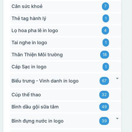
Cân sức khoẻ
7
Thẻ tag hành lý
1
Lọ hoa pha lê in logo
4
Tai nghe in logo
1
Hộp xi biểu trưng
Thân Thiện Môi trường
18
Cáp Sạc in logo
1
Biểu trưng - Vinh danh in logo
67
Cúp thể thao
32
Bình dầu gội sữa tắm
49
Bình đựng nước in logo
39