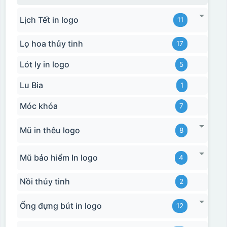
Hộp xi bình giữ nhiệt
Lịch Tết in logo
11
Lọ hoa thủy tinh
17
Lót ly in logo
5
Lu Bia
1
Móc khóa
7
Mũ in thêu logo
8
Mũ bảo hiểm In logo
4
Nồi thủy tinh
2
Ống đựng bút in logo
12