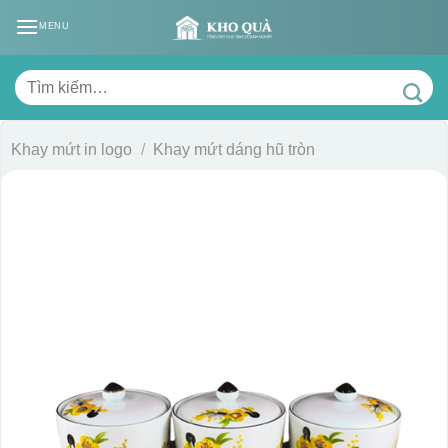
Skip
MENU
to
content
Tìm
kiếm:
Khay mứt in logo
/
Khay mứt dáng hũ tròn