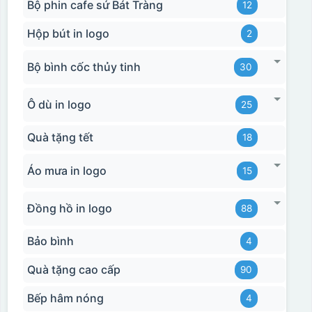
Bộ phin cafe sứ Bát Tràng
12
Hộp bút in logo
2
Bộ bình cốc thủy tinh
30
Ô dù in logo
25
Hộp xi 2 cốc
Quà tặng tết
18
Áo mưa in logo
15
Đồng hồ in logo
88
Bảo bình
4
Quà tặng cao cấp
90
Bếp hâm nóng
4