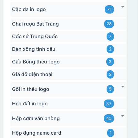
Cặp da in logo
71
Chai rượu Bát Tràng
28
Cốc sứ Trung Quốc
7
Đèn xông tinh dầu
2
Gấu Bông theu-logo
3
Giá đỡ điện thoại
2
Gối in thêu logo
5
Heo đất in logo
37
Hộp cơm văn phòng
45
Hộp đựng name card
1