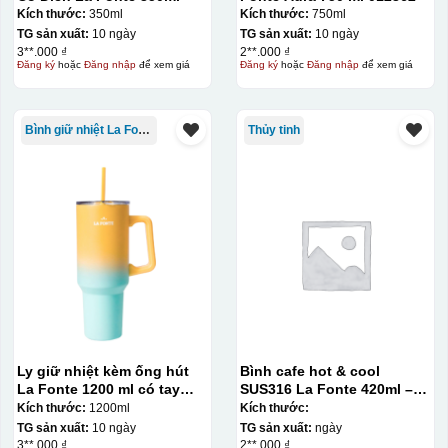
Kích thước:
350ml
Kích thước:
750ml
TG sản xuất:
10 ngày
TG sản xuất:
10 ngày
3**.000 ₫
2**.000 ₫
Đăng ký
hoặc
Đăng nhập
để xem giá
Đăng ký
hoặc
Đăng nhập
để xem giá
Bình giữ nhiệt La Fonte
Thủy tinh
Ly giữ nhiệt kèm ống hút
Bình cafe hot & cool
La Fonte 1200 ml có tay
SUS316 La Fonte 420ml –
cầm – 012317
012775
Kích thước:
1200ml
Kích thước:
TG sản xuất:
10 ngày
TG sản xuất:
ngày
3**.000 ₫
2**.000 ₫