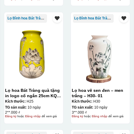
Lọ Bình hoa Bát Tràng in logo
Lọ Bình hoa Bát Tràng in logo
Lọ hoa Bát Tràng quà tặng
Lọ hoa vẽ sen đen – men
in logo cổ ngắn 25cm KQ-
trắng – H30- 01
LH02
Kích thước:
H25
Kích thước:
H30
TG sản xuất:
10 ngày
TG sản xuất:
10 ngày
2**.000 ₫
3**.000 ₫
Đăng ký
hoặc
Đăng nhập
để xem giá
Đăng ký
hoặc
Đăng nhập
để xem giá