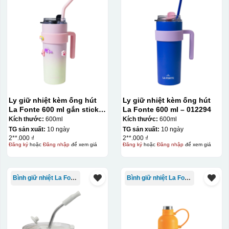
Ly giữ nhiệt kèm ống hút
Ly giữ nhiệt kèm ống hút
La Fonte 600 ml gắn sticker
La Fonte 600 ml – 012294
– 012294
Kích thước:
600ml
Kích thước:
600ml
TG sản xuất:
10 ngày
TG sản xuất:
10 ngày
2**.000 ₫
2**.000 ₫
Đăng ký
hoặc
Đăng nhập
để xem giá
Đăng ký
hoặc
Đăng nhập
để xem giá
Bình giữ nhiệt La Fonte
Bình giữ nhiệt La Fonte