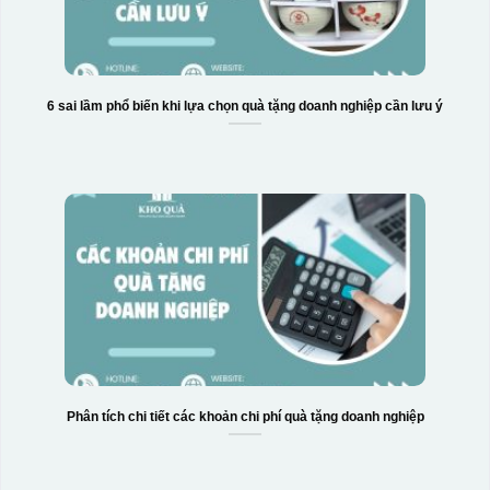
6 sai lầm phổ biến khi lựa chọn quà tặng doanh nghiệp cần lưu ý
Hộp xi 6 bát cơm
Phân tích chi tiết các khoản chi phí quà tặng doanh nghiệp