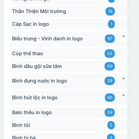
Thân Thiện Môi trường
18
Cáp Sạc in logo
1
Biểu trưng - Vinh danh in logo
67
Cúp thể thao
32
Bình dầu gội sữa tắm
49
Bình đựng nước in logo
39
Bình hút lộc in logo
66
Balo thêu in logo
39
Bình tỏi
5
Bình tỳ bà
3