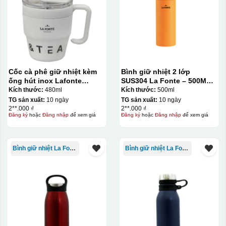
Cốc cà phê giữ nhiệt kèm
Bình giữ nhiệt 2 lớp
ống hút inox Lafonte
SUS304 La Fonte – 500ML –
480ML – 012782
012737
Kích thước:
480ml
Kích thước:
500ml
TG sản xuất:
10 ngày
TG sản xuất:
10 ngày
2**.000 ₫
2**.000 ₫
Đăng ký
hoặc
Đăng nhập
để xem giá
Đăng ký
hoặc
Đăng nhập
để xem giá
Bình giữ nhiệt La Fonte
Bình giữ nhiệt La Fonte