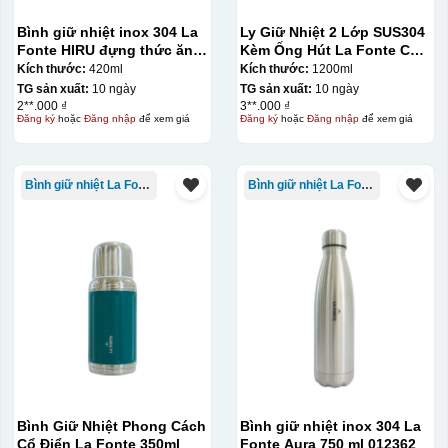
Bình giữ nhiệt inox 304 La
Ly Giữ Nhiệt 2 Lớp SUS304
Fonte HIRU đựng thức ăn
Kèm Ống Hút La Fonte Có
420 ml – 012348
Tay Cầm 1200ml
Kích thước:
420ml
Kích thước:
1200ml
TG sản xuất:
10 ngày
TG sản xuất:
10 ngày
2**.000 ₫
3**.000 ₫
Đăng ký
hoặc
Đăng nhập
để xem giá
Đăng ký
hoặc
Đăng nhập
để xem giá
Bình giữ nhiệt La Fonte
Bình giữ nhiệt La Fonte
Bình Giữ Nhiệt Phong Cách
Bình giữ nhiệt inox 304 La
Cổ Điển La Fonte 350ml
Fonte Aura 750 ml 012362