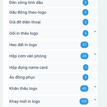
Đèn xông tinh dầu
2
Gấu Bông theu-logo
3
Giá đỡ điện thoại
2
Gối in thêu logo
5
Heo đất in logo
37
Hộp cơm văn phòng
45
Hộp đựng name card
1
Áo đồng phục
2
Khăn thêu logo
40
Hộp xi bình giữ nhiệt
Khay mứt in logo
113