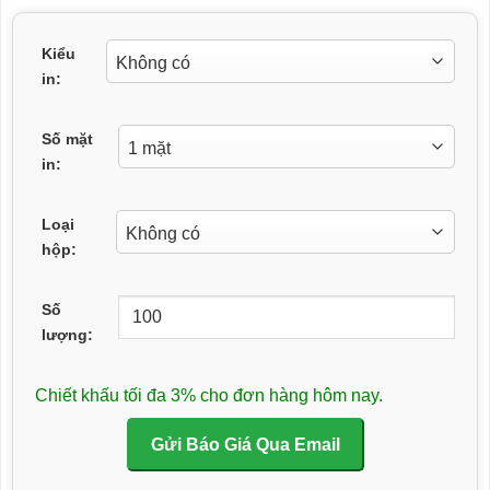
Kiểu
in:
Số mặt
in:
Loại
hộp:
Số
lượng:
Chiết khấu tối đa 3% cho đơn hàng hôm nay.
Gửi Báo Giá Qua Email