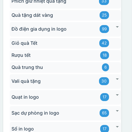
Phích giữ nhiệt quà tặng
33
Quà tặng dát vàng
25
Đồ điện gia dụng in logo
99
Giỏ quà Tết
42
Rượu tết
18
Quà trung thu
6
Vali quà tặng
30
Quạt in logo
17
Sạc dự phòng in logo
65
Sổ in logo
17