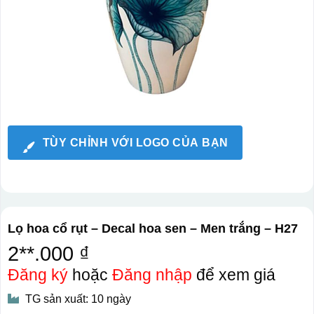
TÙY CHỈNH VỚI LOGO CỦA BẠN
Lọ hoa cổ rụt – Decal hoa sen – Men trắng – H27
2**.000 ₫
Đăng ký
hoặc
Đăng nhập
để xem giá
TG sản xuất: 10 ngày