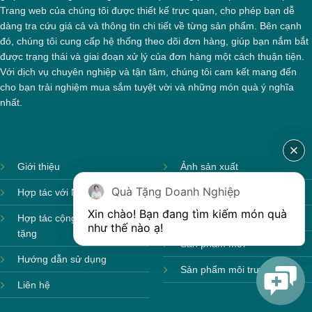
Trang web của chúng tôi được thiết kế trực quan, cho phép bạn dễ
dàng tra cứu giá cả và thông tin chi tiết về từng sản phẩm. Bên cạnh
đó, chúng tôi cung cấp hệ thống theo dõi đơn hàng, giúp bạn nắm bắt
được trạng thái và giai đoạn xử lý của đơn hàng một cách thuận tiện.
Với dịch vụ chuyên nghiệp và tận tâm, chúng tôi cam kết mang đến
cho bạn trải nghiệm mua sắm tuyệt vời và những món quà ý nghĩa
nhất.
Giới thiệu
Ảnh sản xuất
Quà Tặng Doanh Nghiệp
Hợp tác với Nhà cung cấp
Sản phẩm theo mùa
Xin chào! Bạn đang tìm kiếm món quà 
Hợp tác cộng tác viên quà
Sản phẩm sẵn hàng
như thế nào ạ! 
tặng
Sản phẩm mới
Hướng dẫn sử dụng
Sản phẩm môi trường
Liên hệ