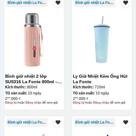
Bình giữ nhiệt La Fonte
Bình giữ nhiệt La Fonte
Hộp xi ly sứ
Bình giữ nhiệt 2 lớp
Ly Giữ Nhiệt Kèm Ống Hút
SUS316 La Fonte 800ml –
La Fonte
012720
Kích thước:
800ml
Kích thước:
710ml
TG sản xuất:
10 ngày
TG sản xuất:
10 ngày
2**.000 ₫
2**.000 ₫
Đăng ký
hoặc
Đăng nhập
để xem giá
Đăng ký
hoặc
Đăng nhập
để xem giá
Bình giữ nhiệt La Fonte
Bình giữ nhiệt La Fonte