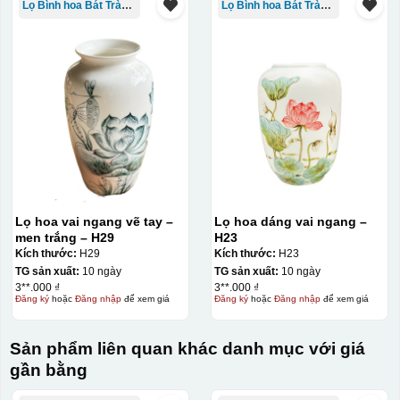
Lọ Bình hoa Bát Tràng in logo
Lọ Bình hoa Bát Tràng in logo
Lọ hoa vai ngang vẽ tay –
Lọ hoa dáng vai ngang –
men trắng – H29
H23
Kích thước:
H29
Kích thước:
H23
TG sản xuất:
10 ngày
TG sản xuất:
10 ngày
3**.000 ₫
3**.000 ₫
Đăng ký
hoặc
Đăng nhập
để xem giá
Đăng ký
hoặc
Đăng nhập
để xem giá
Sản phẩm liên quan khác danh mục với giá
gần bằng