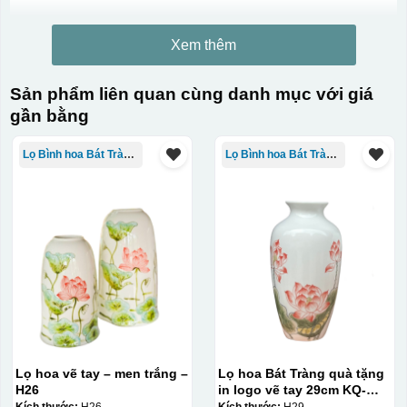
Xem thêm
Kiểu in:
Sản phẩm liên quan cùng danh mục với giá
Kẻ vàng+in logo 1 mặt
gần bằng
In logo vàng kim
Lọ Bình hoa Bát Tràng in logo
Lọ Bình hoa Bát Tràng in logo
Kiểu hộp:
Hộp xi lót lụa
Hộp xi ấm chén
Lọ hoa vẽ tay – men trắng –
Lọ hoa Bát Tràng quà tặng
H26
in logo vẽ tay 29cm KQ-
LH01
Kích thước:
H26
Kích thước:
H29