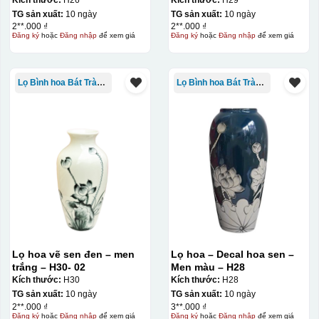
TG sản xuất:
10 ngày
TG sản xuất:
10 ngày
2**.000 ₫
2**.000 ₫
Đăng ký
hoặc
Đăng nhập
để xem giá
Đăng ký
hoặc
Đăng nhập
để xem giá
Lọ Bình hoa Bát Tràng in logo
Lọ Bình hoa Bát Tràng in logo
Lọ hoa vẽ sen đen – men
Lọ hoa – Decal hoa sen –
trắng – H30- 02
Men màu – H28
Kích thước:
H30
Kích thước:
H28
TG sản xuất:
10 ngày
TG sản xuất:
10 ngày
2**.000 ₫
3**.000 ₫
Đăng ký
hoặc
Đăng nhập
để xem giá
Đăng ký
hoặc
Đăng nhập
để xem giá