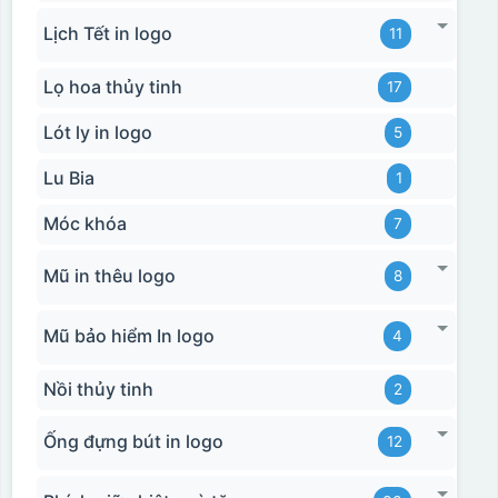
Lịch Tết in logo
11
Lọ hoa thủy tinh
17
Lót ly in logo
5
Lu Bia
1
Móc khóa
7
Mũ in thêu logo
8
Mũ bảo hiểm In logo
4
Nồi thủy tinh
2
Hộp xi bình hoa
Ống đựng bút in logo
12