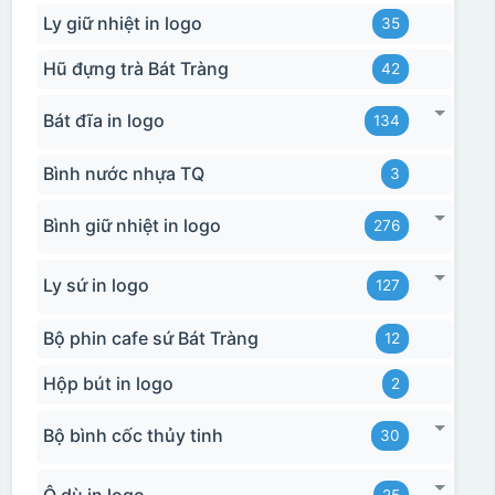
Ly giữ nhiệt in logo
35
Hũ đựng trà Bát Tràng
42
Hộp xi 2 cốc
Bát đĩa in logo
134
Bình nước nhựa TQ
3
Bình giữ nhiệt in logo
276
Ly sứ in logo
127
Bộ phin cafe sứ Bát Tràng
12
Hộp bút in logo
2
Bộ bình cốc thủy tinh
30