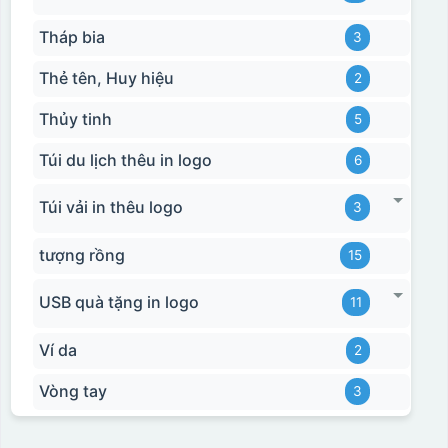
Tháp bia
3
Thẻ tên, Huy hiệu
2
Thủy tinh
5
Túi du lịch thêu in logo
6
Túi vải in thêu logo
3
tượng rồng
15
USB quà tặng in logo
11
Ví da
2
Vòng tay
3