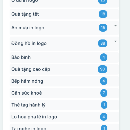
Ô dù in logo
25
Quà tặng tết
18
Hộp xi biểu trưng
Áo mưa in logo
15
Đồng hồ in logo
88
Bảo bình
4
Quà tặng cao cấp
90
Bếp hâm nóng
4
Cân sức khoẻ
7
Thẻ tag hành lý
1
Lọ hoa pha lê in logo
4
Tai nghe in logo
1