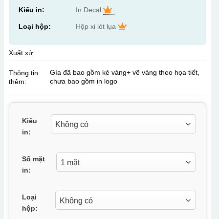
Kiểu in:
In Decal
Loại hộp:
Hộp xi lót lụa
Xuất xứ:
Gía đã bao gồm kẻ vàng+ vẽ vàng theo họa tiết,
Thông tin
chưa bao gồm in logo
thêm:
Kiểu
in:
Số mặt
in:
Loại
hộp: