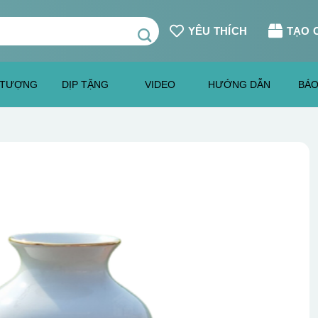
YÊU THÍCH
TẠO 
 TƯỢNG
DỊP TẶNG
VIDEO
HƯỚNG DẪN
BÁO