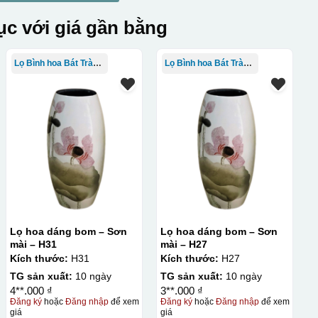
c với giá gần bằng
Lọ Bình hoa Bát Tràng in logo
Lọ Bình hoa Bát Tràng in logo
Lọ hoa dáng bom – Sơn
Lọ hoa dáng bom – Sơn
mài – H31
mài – H27
Kích thước:
H31
Kích thước:
H27
TG sản xuất:
10 ngày
TG sản xuất:
10 ngày
4**.000 ₫
3**.000 ₫
Đăng ký
hoặc
Đăng nhập
để xem
Đăng ký
hoặc
Đăng nhập
để xem
giá
giá