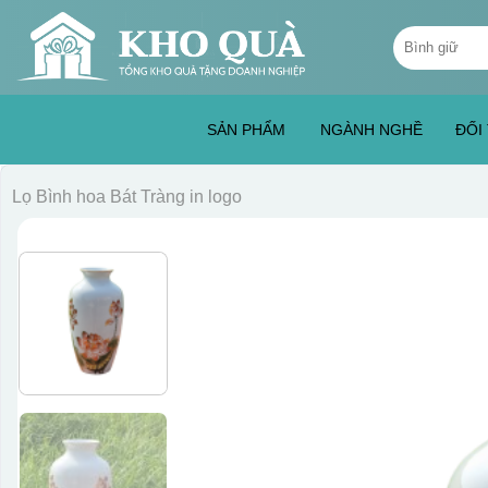
Skip
Tìm
to
kiếm:
content
SẢN PHẨM
NGÀNH NGHỀ
ĐỐI
Lọ Bình hoa Bát Tràng in logo