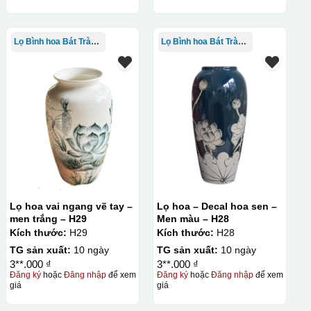
Lọ Bình hoa Bát Tràng in logo
Lọ Bình hoa Bát Tràng in logo
Lọ hoa vai ngang vẽ tay –
Lọ hoa – Decal hoa sen –
men trắng – H29
Men màu – H28
Kích thước:
H29
Kích thước:
H28
TG sản xuất:
10 ngày
TG sản xuất:
10 ngày
3**.000 ₫
3**.000 ₫
Đăng ký
hoặc
Đăng nhập
để xem
Đăng ký
hoặc
Đăng nhập
để xem
giá
giá