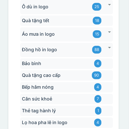
Ô dù in logo
25
Quà tặng tết
18
Áo mưa in logo
15
Đồng hồ in logo
88
Bảo bình
4
Quà tặng cao cấp
90
Bếp hâm nóng
4
Cân sức khoẻ
7
Thẻ tag hành lý
1
Lọ hoa pha lê in logo
4