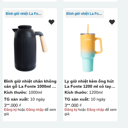
Bình giữ nhiệt La Fonte
Bình giữ nhiệt La Fonte
Bình giữ nhiệt chân không
Ly giữ nhiệt kèm ống hút
cán gỗ La Fonte 1000ml –
La Fonte 1200 ml có tay
011679
cầm – 012317
Kích thước:
1000ml
Kích thước:
1200ml
TG sản xuất:
10 ngày
TG sản xuất:
10 ngày
3**.000 ₫
3**.000 ₫
Đăng ký
hoặc
Đăng nhập
để xem
Đăng ký
hoặc
Đăng nhập
để xem
giá
giá