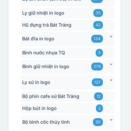
Ly giữ nhiệt in logo
35
Hũ đựng trà Bát Tràng
42
Bát đĩa in logo
134
Bình nước nhựa TQ
3
Bình giữ nhiệt in logo
276
Ly sứ in logo
127
Bộ phin cafe sứ Bát Tràng
12
Hộp bút in logo
2
Bộ bình cốc thủy tinh
30