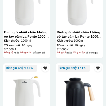
Bình giữ nhiệt chân không
Bình giữ nhiệt chân không
có tay cầm La Fonte 1000ml
có tay cầm La Fonte 1000ml
– 011655
– 011655
Kích thước:
1000ml
Kích thước:
1000ml
TG sản xuất:
10 ngày
TG sản xuất:
10 ngày
3**.000 ₫
3**.000 ₫
Đăng ký
hoặc
Đăng nhập
để xem giá
Đăng ký
hoặc
Đăng nhập
để xem giá
Bình giữ nhiệt La Fonte
Bình giữ nhiệt La Fonte