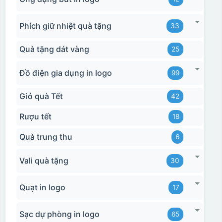
Phích giữ nhiệt quà tặng
33
Quà tặng dát vàng
25
Đồ điện gia dụng in logo
99
Giỏ quà Tết
Hộp xi biểu trưng
42
Rượu tết
18
Quà trung thu
6
Vali quà tặng
30
Quạt in logo
17
Sạc dự phòng in logo
65