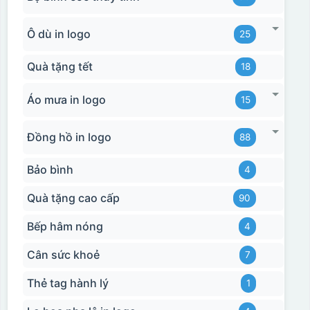
Ô dù in logo
25
Quà tặng tết
18
Áo mưa in logo
15
Đồng hồ in logo
88
Bảo bình
4
Quà tặng cao cấp
90
Bếp hâm nóng
4
Cân sức khoẻ
7
Thẻ tag hành lý
1