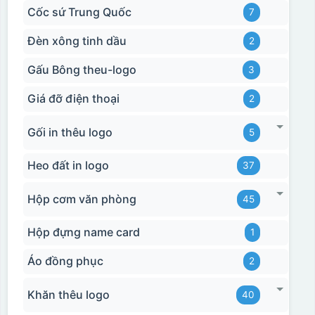
Cốc sứ Trung Quốc
7
Đèn xông tinh dầu
2
Gấu Bông theu-logo
3
Giá đỡ điện thoại
2
Gối in thêu logo
5
Heo đất in logo
37
Hộp cơm văn phòng
45
Hộp đựng name card
1
Áo đồng phục
2
Khăn thêu logo
40