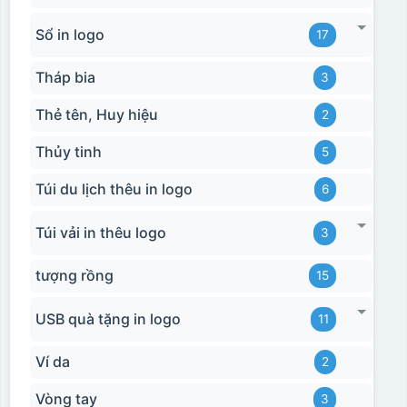
Sổ in logo
17
Tháp bia
3
Thẻ tên, Huy hiệu
2
Thủy tinh
5
Túi du lịch thêu in logo
6
Túi vải in thêu logo
3
tượng rồng
15
USB quà tặng in logo
11
Ví da
2
Vòng tay
3