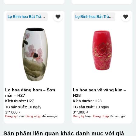
Lọ Bình hoa Bát Tràng in logo
Lọ Bình hoa Bát Tràng in logo
Lọ hoa dáng bom – Sơn
Lọ hoa sen vẽ vàng kim –
mài – H27
H28
Kích thước:
H27
Kích thước:
H28
TG sản xuất:
10 ngày
TG sản xuất:
10 ngày
3**.000 ₫
3**.000 ₫
Đăng ký
hoặc
Đăng nhập
để xem giá
Đăng ký
hoặc
Đăng nhập
để xem giá
Sản phẩm liên quan khác danh mục với giá