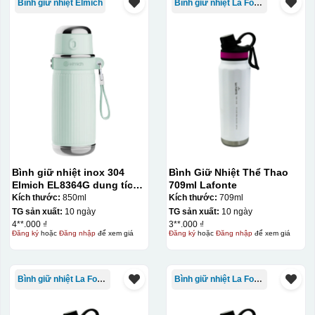
Bình giữ nhiệt Elmich
Bình giữ nhiệt La Fonte
Kiểu in:
Bình giữ nhiệt inox 304
Bình Giữ Nhiệt Thể Thao
Elmich EL8364G dung tích
709ml Lafonte
In logo 1 mặt
850ml
Kích thước:
850ml
Kích thước:
709ml
TG sản xuất:
10 ngày
TG sản xuất:
10 ngày
Kiểu hộp:
4**.000 ₫
3**.000 ₫
Đăng ký
hoặc
Đăng nhập
để xem giá
Đăng ký
hoặc
Đăng nhập
để xem giá
Hộp xi lót lụa
Hộp xi ấm chén
Bình giữ nhiệt La Fonte
Bình giữ nhiệt La Fonte