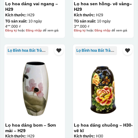
Lọ hoa dáng vai ngang –
Lọ hoa sen hồng- vẽ vàng–
H29
H29
Kích thước:
H29
Kích thước:
H29
TG sản xuất:
10 ngày
TG sản xuất:
10 ngày
4**.000 ₫
3**.000 ₫
Đăng ký
hoặc
Đăng nhập
để xem giá
Đăng ký
hoặc
Đăng nhập
để xem giá
Lọ Bình hoa Bát Tràng in logo
Lọ Bình hoa Bát Tràng in logo
Lọ hoa dáng bom – Sơn
Lọ hoa dáng chuông – H30-
mài – H29
vẽ kĩ
Kích thước:
H29
Kích thước:
H30