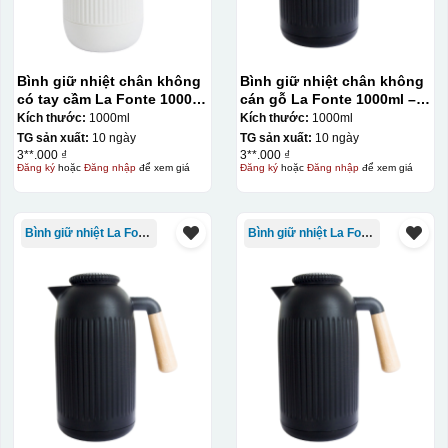
Bình giữ nhiệt chân không
Bình giữ nhiệt chân không
có tay cầm La Fonte 1000ml
cán gỗ La Fonte 1000ml –
– 011655
011679
Kích thước:
1000ml
Kích thước:
1000ml
TG sản xuất:
10 ngày
TG sản xuất:
10 ngày
3**.000 ₫
3**.000 ₫
Đăng ký
hoặc
Đăng nhập
để xem giá
Đăng ký
hoặc
Đăng nhập
để xem giá
Bình giữ nhiệt La Fonte
Bình giữ nhiệt La Fonte