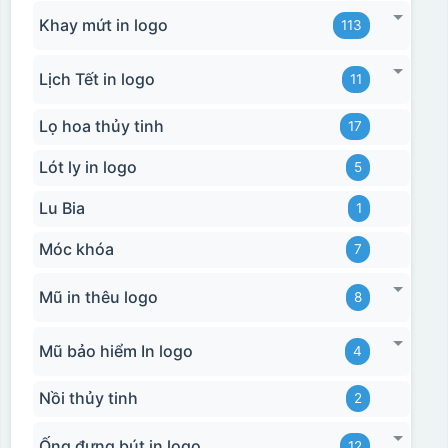
Khay mứt in logo
113
Lịch Tết in logo
11
Lọ hoa thủy tinh
17
Lót ly in logo
5
Hộp xi 2 cốc
Lu Bia
1
Móc khóa
7
Mũ in thêu logo
8
Mũ bảo hiểm In logo
4
Nồi thủy tinh
2
Ống đựng bút in logo
12