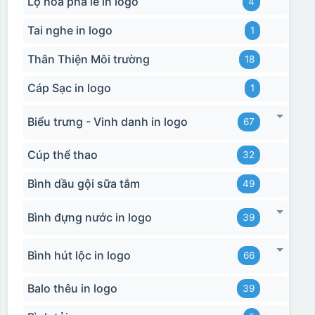
Lọ hoa pha lê in logo
4
Tai nghe in logo
1
Thân Thiện Môi trường
18
Cáp Sạc in logo
1
Biểu trưng - Vinh danh in logo
67
Cúp thể thao
32
Bình dầu gội sữa tắm
49
Bình đựng nước in logo
39
Bình hút lộc in logo
66
Balo thêu in logo
39