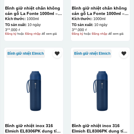
Bình giữ nhiệt chân không
Bình giữ nhiệt chân không
cán gỗ La Fonte 1000ml –
cán gỗ La Fonte 1000ml –
011679
011679
Kích thước:
1000ml
Kích thước:
1000ml
TG sản xuất:
10 ngày
TG sản xuất:
10 ngày
3**.000 ₫
3**.000 ₫
Đăng ký
hoặc
Đăng nhập
để xem giá
Đăng ký
hoặc
Đăng nhập
để xem giá
Hộp xi ly sứ
Bình giữ nhiệt Elmich
Bình giữ nhiệt Elmich
Bình giữ nhiệt inox 316
Bình giữ nhiệt inox 316
Elmich EL8306PK dung tích
Elmich EL8306PK dung tích